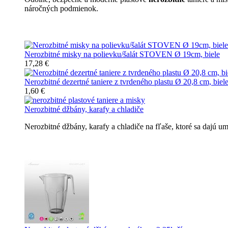
náročných podmienok.
Nerozbitné taniere
Nerozbitné misky na polievku/šalát STOVEN Ø 19cm, biele
17,28 €
Nerozbitné dezertné taniere z tvrdeného plastu Ø 20,8 cm, biel
1,60 €
Nerozbitné džbány, karafy a chladiče
Nerozbitné džbány, karafy a chladiče na fľaše, ktoré sa dajú 
Nerozbitné džbány, karafy, chladiče