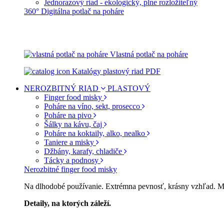
Jednorazový riad - ekologický, plne rozložiteľný
360° Digitálna potlač na poháre
Vlastná potlač na poháre
Katalógy plastový riad PDF
NEROZBITNÝ RIAD
PLASTOVÝ
Finger food misky
Poháre na víno, sekt, prosecco
Poháre na pivo
Šálky na kávu, čaj
Poháre na koktaily, alko, nealko
Taniere a misky
Džbány, karafy, chladiče
Tácky a podnosy
Nerozbitné finger food misky
Na dlhodobé používanie. Extrémna pevnosť, krásny vzhľad. Môž
Detaily, na ktorých záleží.
Špičkový catering