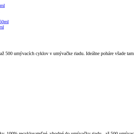
ml
 až 500 umývacích cyklov v umývačke riadu. Ideálne poháre všade tam 
sky. 100% recyklovateľné, vhodné do umývačky riadu - až 500 umývac