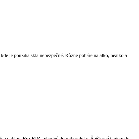
kde je použitia skla nebezpečné. Rôzne poháre na alko, nealko a
ích cyklov. Bez BPA, vhodné do mikrovlnky. Špičkové taniere do