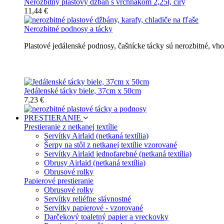
Nerozbitný plastový džbán s vrchnákom 2,25l, číry
11,44 €
Nerozbitné podnosy a tácky
Plastové jedálenské podnosy, čašnícke tácky sú nerozbitné, v
Nerozbitné tácky a podnosy
Jedálenské tácky biele, 37cm x 50cm
7,23 €
PRESTIERANIE
Prestieranie z netkanej textílie
Servítky Airlaid (netkaná textília)
Šerpy na stôl z netkanej textílie vzorované
Servítky Airlaid jednofarebné (netkaná textília)
Obrusy Airlaid (netkaná textília)
Obrusové rolky
Papierové prestieranie
Obrusové rolky
Servítky reliéfne slávnostné
Servítky papierové - vzorované
Darčekový toaletný papier a vreckovky