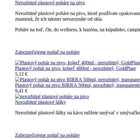
Nerozbitné plastové poháre na pivo
Nerozbitné plastové poháre na pivo, ktoré používate opakovan
znamená, že ich takmer nerozoznáte od skla.
Poháre na loď, čln, do wellness, k bazénu, na kúpalisko, campin
Všetky nerozbitné poháre na pivo
Zabezpečujeme potlač na poháre
Plastový pohár na pivo, krígeľ 400ml - nerozbitný, GoldPlast
5,12 €
Plastový pohár na pivo BIRRA 500ml, nerozbitný, transparent
9,41 €
Nerozbitné plastové šálky
Nerozbitné plastové šálky na kávu môžete umývať v umývačke r
Nerozbitné plastové šálky na kávu
Zabezpečujeme potlač na poháre