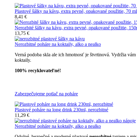
Plastové šálky na kávu, extra pevné, opakované použitie, 70 ml
8,41 €
Nerozbité šálky na kávu, extra pevné, opakované použitie, 150
13,75 €
Nerozbitné poháre na koktaily, alko a nealko
Verná podoba skla ale ich hmotnosť je štvrtinová. Vydržia vám
koktaily.
100% recyklovateľné!
Všetky nerozbitné poháre
Zabezpečujeme potlač na poháre
Plastové poháre na long drink 230ml, nerozbitné
11,29 €
Nerozbitné poháre na koktaily, alko a nealko
Odolné, bezpečné a moderné plastové
nerozbitné
taniere a mi