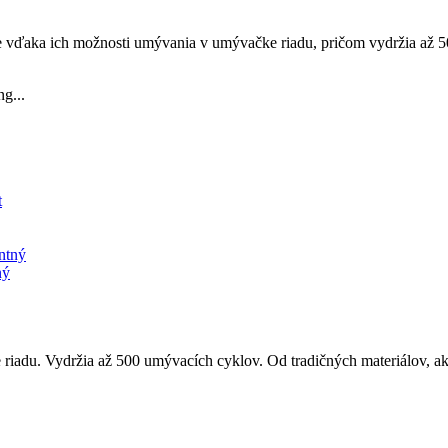
e vďaka ich možnosti umývania v umývačke riadu, pričom vydržia až 50
g...
ný
iadu. Vydržia až 500 umývacích cyklov. Od tradičných materiálov, ako