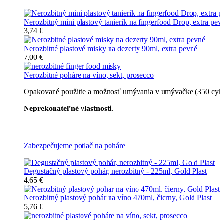
Nerozbitný mini plastový tanierik na fingerfood Drop, extra pe
3,74 €
Nerozbitné plastové misky na dezerty 90ml, extra pevné
7,00 €
Nerozbitné poháre na víno, sekt, prosecco
Opakované použitie a možnosť umývania v umývačke (350 cyklov
Neprekonateľné vlastnosti.
Všetky nerozbitné poháre
Zabezpečujeme potlač na poháre
Degustačný plastový pohár, nerozbitný - 225ml, Gold Plast
4,65 €
Nerozbitný plastový pohár na víno 470ml, čierny, Gold Plast
5,76 €