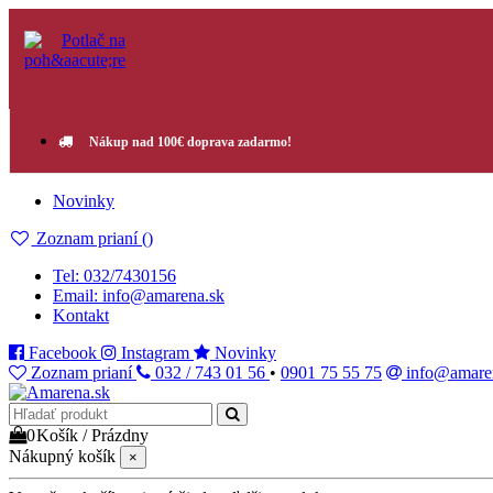
Nákup nad 100€ doprava zadarmo!
Novinky
Zoznam prianí (
)
Tel: 032/7430156
Email: info@amarena.sk
Kontakt
Facebook
Instagram
Novinky
Zoznam prianí
032 / 743 01 56
•
0901 75 55 75
info@amare
0
Košík
/
Prázdny
Nákupný košík
×