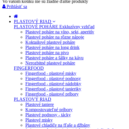
Vo vašom košíku nie sú žiadne ďalšie produkty
Prihlásiť sa
PLASTOVÝ RIAD
PLASTOVÉ POHÁRE
Exkluzívny vzhľad
Plastové poháre na víno, sekt, aperitív
Plastové poháre na rôzne nápoje
Koktailové plastové poháre
Plastové poháre na long drink
Plastové poháre na pivo
Plastové poháre a šálky na kávu
Nerozbitné plastové poháre
FINGERFOOD
Fingerfood - plastové misky
Fingerfood - plastové podnosy
Fingerfood - plastové nádobky
Fingerfood - plastové tanieriky
Fingerfood - plastové príbory
PLASTOVÝ RIAD
Plastové taniere
Kompostovateľné príbory
Plastové podnosy - tácky
Plastové misky
Plastové chladiče na fľaše a džbány