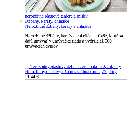
nerozbitné plastové taniere a misky
Džbány, karafy, chladiče
Nerozbitné džbány, karafy a chladiče
Nerozbitné džbány, karafy a chladiče na fľaše, ktoré sa
dajú umývať v umývačke riadu a vydržia až 500
umývacích cyklov.
Nerozbitné džbány, karafy, chladiče
Nerozbitný plastový džbán s vrchnákom 2,25l, číry
11,44 €