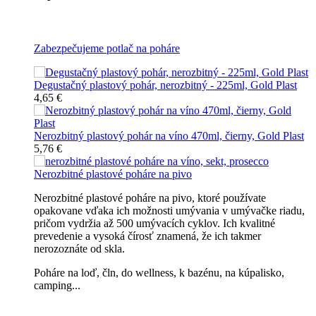
Všetky nerozbitné poháre
Zabezpečujeme potlač na poháre
Degustačný plastový pohár, nerozbitný - 225ml, Gold Plast
4,65 €
Nerozbitný plastový pohár na víno 470ml, čierny, Gold Plast
5,76 €
Nerozbitné plastové poháre na pivo
Nerozbitné plastové poháre na pivo, ktoré používate
opakovane vďaka ich možnosti umývania v umývačke riadu,
pričom vydržia až 500 umývacích cyklov. Ich kvalitné
prevedenie a vysoká čírosť znamená, že ich takmer
nerozoznáte od skla.
Poháre na loď, čln, do wellness, k bazénu, na kúpalisko,
camping...
Všetky nerozbitné poháre na pivo