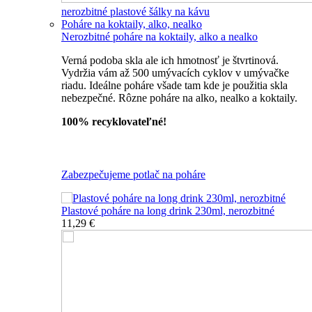
nerozbitné plastové šálky na kávu
Poháre na koktaily, alko, nealko
Nerozbitné poháre na koktaily, alko a nealko
Verná podoba skla ale ich hmotnosť je štvrtinová.
Vydržia vám až 500 umývacích cyklov v umývačke
riadu. Ideálne poháre všade tam kde je použitia skla
nebezpečné. Rôzne poháre na alko, nealko a koktaily.
100% recyklovateľné!
Všetky nerozbitné poháre
Zabezpečujeme potlač na poháre
Plastové poháre na long drink 230ml, nerozbitné
11,29 €