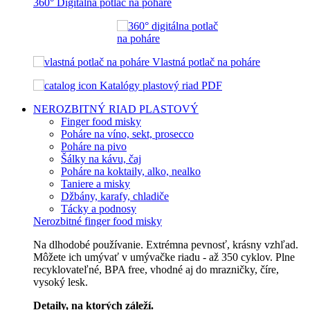
360° Digitálna potlač na poháre
Vlastná potlač na poháre
Katalógy plastový riad PDF
NEROZBITNÝ RIAD
PLASTOVÝ
Finger food misky
Poháre na víno, sekt, prosecco
Poháre na pivo
Šálky na kávu, čaj
Poháre na koktaily, alko, nealko
Taniere a misky
Džbány, karafy, chladiče
Tácky a podnosy
Nerozbitné finger food misky
Na dlhodobé používanie. Extrémna pevnosť, krásny vzhľad.
Môžete ich umývať v umývačke riadu - až 350 cyklov. Plne
recyklovateľné, BPA free, vhodné aj do mrazničky, číre,
vysoký lesk.
Detaily, na ktorých záleží.