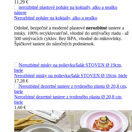
11,29 €
Nerozbitné poháre na koktaily, alko a nealko
Odolné, bezpečné a moderné plastové
nerozbitné
taniere a
misky. 100% recyklovateľné, vhodné do umývačky riadu - až
500 umývacích cyklov. Bez BPA, vhodné do mikrovlnky.
Špičkové taniere do náročných podmienok.
Nerozbitné taniere
Nerozbitné misky na polievku/šalát STOVEN Ø 19cm, biele
17,28 €
Nerozbitné dezertné taniere z tvrdeného plastu Ø 20,8 cm,
biele
1,60 €