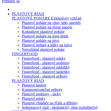
Prihlásiť sa
PLASTOVÝ RIAD
PLASTOVÉ POHÁRE
Exkluzívny vzhľad
Plastové poháre na víno, sekt, aperitív
Plastové poháre na rôzne nápoje
Koktailové plastové poháre
Plastové poháre na long drink
Plastové poháre na pivo
Plastové poháre a šálky na kávu
Nerozbitné plastové poháre
FINGERFOOD
Fingerfood - plastové misky
Fingerfood - plastové podnosy
Fingerfood - plastové nádobky
Fingerfood - plastové tanieriky
Fingerfood - plastové príbory
PLASTOVÝ RIAD
Plastové taniere
Kompostovateľné príbory
Plastové podnosy - tácky
Plastové misky
Plastové chladiče na fľaše a džbány
Jednorazový riad - ekologický, plne rozložiteľný