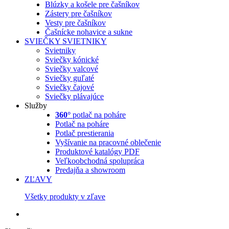
Blúzky a košele pre čašníkov
Zástery pre čašníkov
Vesty pre čašníkov
Čašnícke nohavice a sukne
SVIEČKY
SVIETNIKY
Svietniky
Sviečky kónické
Sviečky valcové
Sviečky guľaté
Sviečky čajové
Sviečky plávajúce
Služby
360°
potlač na poháre
Potlač na poháre
Potlač prestierania
Vyšívanie na pracovné oblečenie
Produktové katalógy PDF
Veľkoobchodná spolupráca
Predajňa a showroom
ZĽAVY
Všetky produkty v zľave