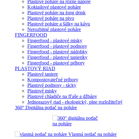
Plastové poháre na rôzne nápoje
Koktailové plastové poháre
Plastové poháre na long drink
Plastové poháre na pivo
Plastové poháre a šálky na kávu
Nerozbitné plastové poháre
FINGERFOOD
Fingerfood - plastové misky
Fingerfood - plastové podnosy
Fingerfood - plastové nádobky
Fingerfood - plastové tanieriky
Fingerfood - plastové príbory
PLASTOVÝ RIAD
Plastové taniere
Kompostovateľné príbory
Plastové podnosy - tácky
Plastové misky
Plastové chladiče na fľaše a džbány
Jednorazový riad - ekologický, plne rozložiteľný
360° Digitálna potlač na poháre
Vlastná potlač na poháre