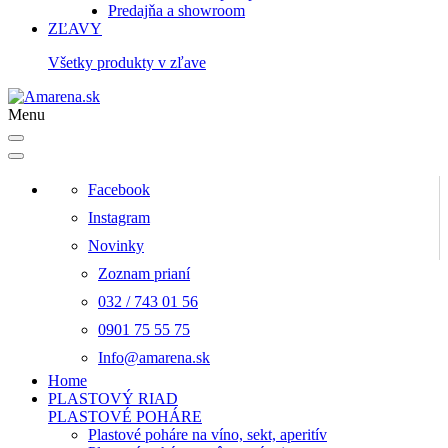
Predajňa a showroom
ZĽAVY
Všetky produkty v zľave
Menu
Facebook
Instagram
Novinky
Zoznam prianí
032 / 743 01 56
0901 75 55 75
Info@amarena.sk
Home
PLASTOVÝ RIAD
PLASTOVÉ POHÁRE
Plastové poháre na víno, sekt, aperitív