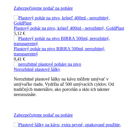
Zabezpečujeme potlač na poháre
Plastový pohár na pivo, krígeľ 400ml - nerozbitný, GoldPlast
5,12 €
Plastový pohár na pivo BIRRA 500ml, nerozbitný,
transparentný
9,41 €
Nerozbitné plastové šálky
Nerozbitné plastové šálky na kávu môžete umývať v
umývačke riadu. Vydržia až 500 umývacích cyklov. Od
tradičných materiálov, ako porcelán a sklo ich takmer
nerozoznáte.
Nerozbitné plastové šálky na kávu
Zabezpečujeme potlač na poháre