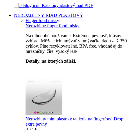
Katalógy plastový riad PDF
NEROZBITNÝ RIAD
PLASTOVÝ
Finger food misky
Nerozbitné finger food misky
Na dlhodobé používanie. Extrémna pevnosť, krásny
vzhľad. Môžete ich umývať v umývačke riadu - až 350
cyklov. Plne recyklovateľné, BPA free, vhodné aj do
mrazničky, číre, vysoký lesk.
Detaily, na ktorých záleží.
Špičkový catering
Nerozbitný mini plastový tanierik na fingerfood Drop,
extra pevný
3,74 €