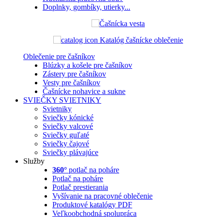
Doplnky, gombíky, utierky...
Katalóg čašnícke oblečenie
Oblečenie pre čašníkov
Blúzky a košele pre čašníkov
Zástery pre čašníkov
Vesty pre čašníkov
Čašnícke nohavice a sukne
SVIEČKY
SVIETNIKY
Svietniky
Sviečky kónické
Sviečky valcové
Sviečky guľaté
Sviečky čajové
Sviečky plávajúce
Služby
360°
potlač na poháre
Potlač na poháre
Potlač prestierania
Vyšívanie na pracovné oblečenie
Produktové katalógy PDF
Veľkoobchodná spolupráca