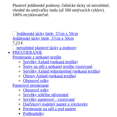
Plastové jedálenské podnosy, čašnícke tácky sú nerozbitné,
vhodné do umývačky riadu (až 500 umývacích cyklov).
100% recyklovateľné.
Nerozbitné tácky a podnosy
Jedálenské tácky biele, 37cm x 50cm
7,23 €
PRESTIERANIE
Prestieranie z netkanej textílie
Servítky Airlaid (netkaná textília)
Šerpy na stôl z netkanej textílie vzorované
Servítky Airlaid jednofarebné (netkaná textília)
Obrusy Airlaid (netkaná textília)
Obrusové rolky
Papierové prestieranie
Obrusové rolky
Servítky reliéfne slávnostné
Servítky papierové - vzorované
Darčekový toaletný papier a vreckovky
Prestieranie na stôl a pod taniere
Podbradníky