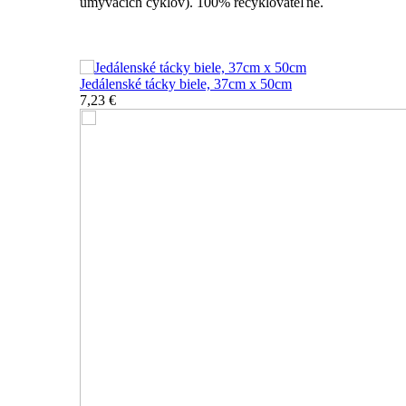
umývacích cyklov). 100% recyklovateľné.
Nerozbitné tácky a podnosy
Jedálenské tácky biele, 37cm x 50cm
7,23 €