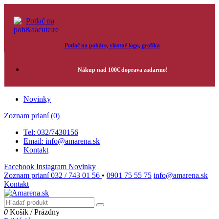
Potlač na poháre, vlastné logo, grafika
Nákup nad 100€ doprava zadarmo!
Novinky
Zoznam prianí (
0
)
Tel: 032/7430156
Email: info@amarena.sk
Kontakt
Facebook
Instagram
Novinky
Zoznam prianí
032 / 743 01 56
•
0901 75 55 75
info@amarena.sk
Kontakt
0
Košík
/
Prázdny