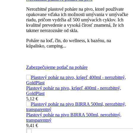
Nerozbitné plastové poháre na pivo, ktoré používate
opakovane vďaka ich možnosti umývania v umývačke
riadu, pričom vydržia až 500 umývacích cyklov. Ich
kvalitné prevedenie a vysoká čírosť znamená, že ich
takmer nerozoznáte od skla.
Poháre na loď, čln, do wellness, k bazénu, na
kúpalisko, camping...
Všetky nerozbitné poháre na pivo
Zabezpečujeme potlač na poháre
Plastový pohár na pivo, krígeľ 400ml - nerozbitný,
GoldPlast
5,12 €
Plastový pohár na pivo BIRRA 500ml, nerozbitný,
transparentný
9,41 €