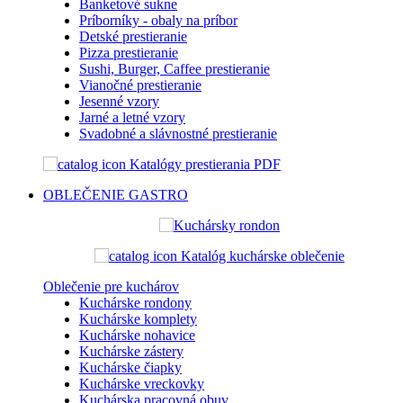
Banketové sukne
Príborníky - obaly na príbor
Detské prestieranie
Pizza prestieranie
Sushi, Burger, Caffee prestieranie
Vianočné prestieranie
Jesenné vzory
Jarné a letné vzory
Svadobné a slávnostné prestieranie
Katalógy prestierania PDF
OBLEČENIE
GASTRO
Katalóg kuchárske oblečenie
Oblečenie pre kuchárov
Kuchárske rondony
Kuchárske komplety
Kuchárske nohavice
Kuchárske zástery
Kuchárske čiapky
Kuchárske vreckovky
Kuchárska pracovná obuv