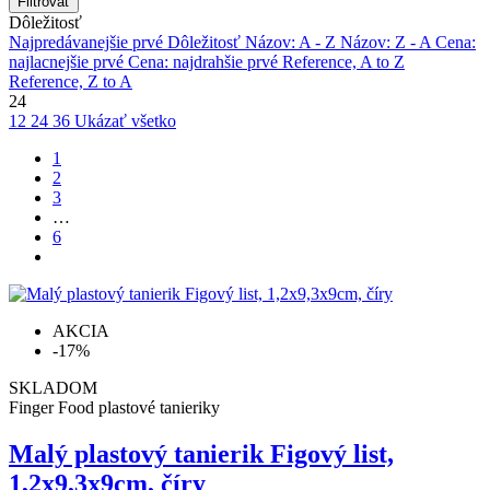
Filtrovať
Dôležitosť
Najpredávanejšie prvé
Dôležitosť
Názov: A - Z
Názov: Z - A
Cena:
najlacnejšie prvé
Cena: najdrahšie prvé
Reference, A to Z
Reference, Z to A
24
12
24
36
Ukázať všetko
1
2
3
…
6
AKCIA
-17%
SKLADOM
Finger Food plastové tanieriky
Malý plastový tanierik Figový list,
1,2x9,3x9cm, číry