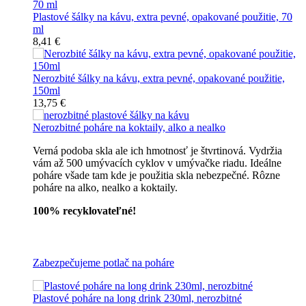
Plastové šálky na kávu, extra pevné, opakované použitie, 70
ml
8,41 €
Nerozbité šálky na kávu, extra pevné, opakované použitie,
150ml
13,75 €
Nerozbitné poháre na koktaily, alko a nealko
Verná podoba skla ale ich hmotnosť je štvrtinová. Vydržia
vám až 500 umývacích cyklov v umývačke riadu. Ideálne
poháre všade tam kde je použitia skla nebezpečné. Rôzne
poháre na alko, nealko a koktaily.
100% recyklovateľné!
Všetky nerozbitné poháre
Zabezpečujeme potlač na poháre
Plastové poháre na long drink 230ml, nerozbitné