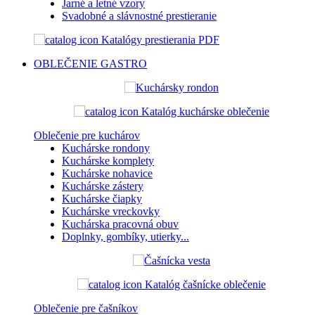
Jarné a letné vzory
Svadobné a slávnostné prestieranie
Katalógy prestierania PDF
OBLEČENIE
GASTRO
Katalóg kuchárske oblečenie
Oblečenie pre kuchárov
Kuchárske rondony
Kuchárske komplety
Kuchárske nohavice
Kuchárske zástery
Kuchárske čiapky
Kuchárske vreckovky
Kuchárska pracovná obuv
Doplnky, gombíky, utierky...
Katalóg čašnícke oblečenie
Oblečenie pre čašníkov