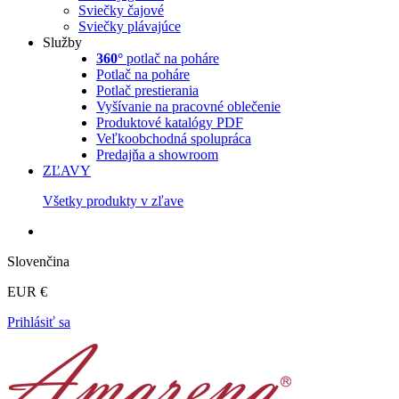
Sviečky čajové
Sviečky plávajúce
Služby
360°
potlač na poháre
Potlač na poháre
Potlač prestierania
Vyšívanie na pracovné oblečenie
Produktové katalógy PDF
Veľkoobchodná spolupráca
Predajňa a showroom
ZĽAVY
Všetky produkty v zľave
Slovenčina
EUR €
Prihlásiť sa