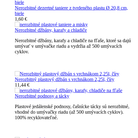
Nerozbitné dezertné taniere z tvrdeného plastu Ø 20,8 cm,
biele
1,60 €
Nerozbitné džbány, karafy a chladiče
Nerozbitné džbány, karafy a chladiče na fľaše, ktoré sa dajú
umývať v umývačke riadu a vydržia až 500 umývacích
cyklov.
Nerozbitné džbány, karafy, chladiče
Nerozbitný plastový džbán s vrchnákom 2,25l, číry
11,44 €
Nerozbitné podnosy a tácky
Plastové jedálenské podnosy, čašnícke tácky sú nerozbitné,
vhodné do umývačky riadu (až 500 umývacích cyklov).
100% recyklovateľné.
Nerozbitné tácky a podnosy