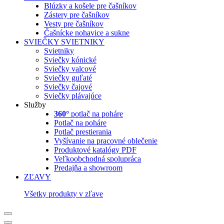
Blúzky a košele pre čašníkov
Zástery pre čašníkov
Vesty pre čašníkov
Čašnícke nohavice a sukne
SVIEČKY
SVIETNIKY
Svietniky
Sviečky kónické
Sviečky valcové
Sviečky guľaté
Sviečky čajové
Sviečky plávajúce
Služby
360°
potlač na poháre
Potlač na poháre
Potlač prestierania
Vyšívanie na pracovné oblečenie
Produktové katalógy PDF
Veľkoobchodná spolupráca
Predajňa a showroom
ZĽAVY
Všetky produkty v zľave