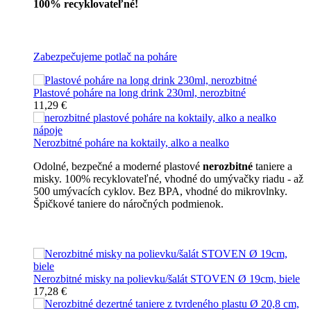
100% recyklovateľné!
Všetky nerozbitné poháre
Zabezpečujeme potlač na poháre
Plastové poháre na long drink 230ml, nerozbitné
11,29 €
Nerozbitné poháre na koktaily, alko a nealko
Odolné, bezpečné a moderné plastové
nerozbitné
taniere a
misky. 100% recyklovateľné, vhodné do umývačky riadu - až
500 umývacích cyklov. Bez BPA, vhodné do mikrovlnky.
Špičkové taniere do náročných podmienok.
Nerozbitné taniere
Nerozbitné misky na polievku/šalát STOVEN Ø 19cm, biele
17,28 €