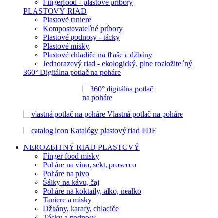
Fingerfood - plastové príbory
PLASTOVÝ RIAD
Plastové taniere
Kompostovateľné príbory
Plastové podnosy - tácky
Plastové misky
Plastové chladiče na fľaše a džbány
Jednorazový riad - ekologický, plne rozložiteľný
360° Digitálna potlač na poháre
Vlastná potlač na poháre
Katalógy plastový riad PDF
NEROZBITNÝ RIAD
PLASTOVÝ
Finger food misky
Poháre na víno, sekt, prosecco
Poháre na pivo
Šálky na kávu, čaj
Poháre na koktaily, alko, nealko
Taniere a misky
Džbány, karafy, chladiče
Tácky a podnosy