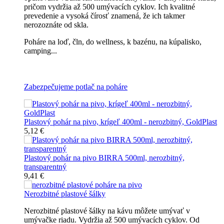
pričom vydržia až 500 umývacích cyklov. Ich kvalitné
prevedenie a vysoká čírosť znamená, že ich takmer
nerozoznáte od skla.
Poháre na loď, čln, do wellness, k bazénu, na kúpalisko,
camping...
Všetky nerozbitné poháre na pivo
Zabezpečujeme potlač na poháre
Plastový pohár na pivo, krígeľ 400ml - nerozbitný, GoldPlast
5,12 €
Plastový pohár na pivo BIRRA 500ml, nerozbitný,
transparentný
9,41 €
Nerozbitné plastové šálky
Nerozbitné plastové šálky na kávu môžete umývať v
umývačke riadu. Vydržia až 500 umývacích cyklov. Od