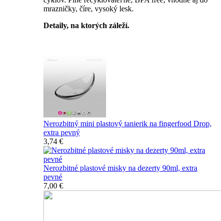
mrazničky, číre, vysoký lesk.
Detaily, na ktorých záleží.
Špičkový catering
Nerozbitný mini plastový tanierik na fingerfood Drop,
extra pevný
3,74 €
Nerozbitné plastové misky na dezerty 90ml, extra
pevné
7,00 €