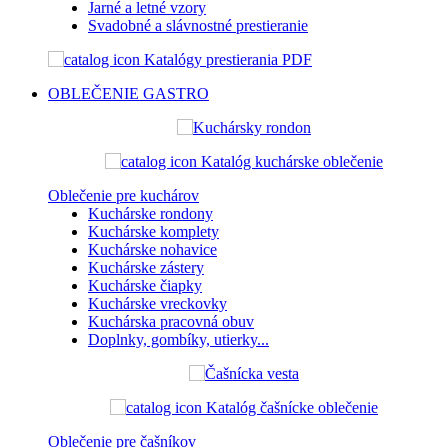
Jarné a letné vzory
Svadobné a slávnostné prestieranie
Katalógy prestierania PDF
OBLEČENIE
GASTRO
Katalóg kuchárske oblečenie
Oblečenie pre kuchárov
Kuchárske rondony
Kuchárske komplety
Kuchárske nohavice
Kuchárske zástery
Kuchárske čiapky
Kuchárske vreckovky
Kuchárska pracovná obuv
Doplnky, gombíky, utierky...
Katalóg čašnícke oblečenie
Oblečenie pre čašníkov