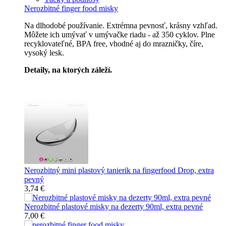
Nerozbitné finger food misky
Na dlhodobé používanie. Extrémna pevnosť, krásny vzhľad.
Môžete ich umývať v umývačke riadu - až 350 cyklov. Plne
recyklovateľné, BPA free, vhodné aj do mrazničky, číre,
vysoký lesk.
Detaily, na ktorých záleží.
Špičkový catering
Nerozbitný mini plastový tanierik na fingerfood Drop, extra
pevný
3,74 €
Nerozbitné plastové misky na dezerty 90ml, extra pevné
7,00 €