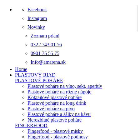
Facebook
Instagram
Novinky
Zoznam prianí
032 / 743 01 56
0901 75 55 75
Info@amarena.sk
Home
PLASTOVÝ RIAD
PLASTOVÉ POHÁRE
Plastové poháre na víno, sekt, aperitív
Plastové poháre na rôzne nápoje
Koktailové plastové poháre
Plastové poháre na long drink
Plastové poháre na pivo
Plastové poháre a šálky na kávu
Nerozbitné plastové poháre
FINGERFOOD
Fingerfood - plastové misky
Fingerfood - plastové podnosy