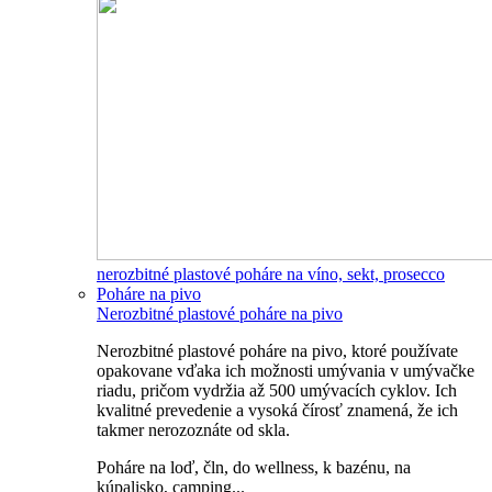
nerozbitné plastové poháre na víno, sekt, prosecco
Poháre na pivo
Nerozbitné plastové poháre na pivo
Nerozbitné plastové poháre na pivo, ktoré používate
opakovane vďaka ich možnosti umývania v umývačke
riadu, pričom vydržia až 500 umývacích cyklov. Ich
kvalitné prevedenie a vysoká čírosť znamená, že ich
takmer nerozoznáte od skla.
Poháre na loď, čln, do wellness, k bazénu, na
kúpalisko, camping...