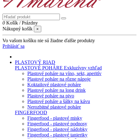
0
Košík
/
Prázdny
Nákupný košík
×
Vo vašom košíku nie sú žiadne ďalšie produkty
Prihlásiť sa
PLASTOVÝ RIAD
PLASTOVÉ POHÁRE
Exkluzívny vzhľad
Plastové poháre na víno, sekt, aperitív
Plastové poháre na rôzne nápoje
Koktailové plastové poháre
Plastové poháre na long drink
Plastové poháre na pivo
Plastové poháre a šálky na kávu
Nerozbitné plastové poháre
FINGERFOOD
Fingerfood - plastové misky
Fingerfood - plastové podnosy
Fingerfood - plastové nádobky
Fingerfood - plastové tanieriky