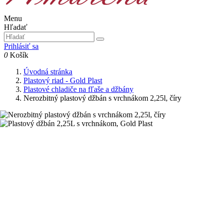
Menu
Hľadať
Prihlásiť sa
0
Košík
Úvodná stránka
Plastový riad - Gold Plast
Plastové chladiče na fľaše a džbány
Nerozbitný plastový džbán s vrchnákom 2,25l, číry