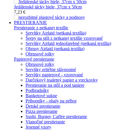
Jedálenské tácky biele, 37cm x 50cm
7,23 €
PRESTIERANIE
Prestieranie z netkanej textílie
Servítky Airlaid (netkaná textília)
Šerpy na stôl z netkanej textílie vzorované
Servítky Airlaid jednofarebné (netkaná textília)
Obrusy Airlaid (netkaná textília)
Obrusové rolky
Papierové prestieranie
Obrusové rolky
Servítky reliéfne slávnostné
Servítky papierové - vzorované
Darčekový toaletný papier a vreckovky
Prestieranie na stôl a pod taniere
Podbradníky
Banketové sukne
Príborníky - obaly na príbor
Detské prestieranie
Pizza prestieranie
Sushi, Burger, Caffee prestieranie
Vianočné prestieranie
Jesenné vzory