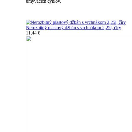
umývacích cyklov.
Nerozbitné džbány, karafy, chladiče
Nerozbitný plastový džbán s vrchnákom 2,25l, číry
11,44 €