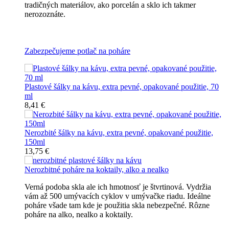
tradičných materiálov, ako porcelán a sklo ich takmer
nerozoznáte.
Nerozbitné plastové šálky na kávu
Zabezpečujeme potlač na poháre
Plastové šálky na kávu, extra pevné, opakované použitie, 70
ml
8,41 €
Nerozbité šálky na kávu, extra pevné, opakované použitie,
150ml
13,75 €
Nerozbitné poháre na koktaily, alko a nealko
Verná podoba skla ale ich hmotnosť je štvrtinová. Vydržia
vám až 500 umývacích cyklov v umývačke riadu. Ideálne
poháre všade tam kde je použitia skla nebezpečné. Rôzne
poháre na alko, nealko a koktaily.