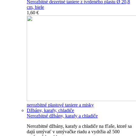
Nerozbitné dezertné taniere z tvrdeného plastu Ø 20,8
cm, biele
1,60 €
nerozbitné plastové taniere a misky
Džbány, karafy, chladiče
Nerozbitné džbány, karafy a chladiče
Nerozbitné džbány, karafy a chladiče na fľaše, ktoré sa
dajú umývať v umývačke riadu a vydržia až 500