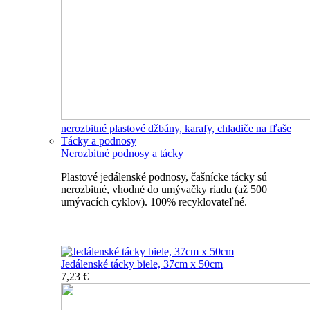
nerozbitné plastové džbány, karafy, chladiče na fľaše
Tácky a podnosy
Nerozbitné podnosy a tácky
Plastové jedálenské podnosy, čašnícke tácky sú
nerozbitné, vhodné do umývačky riadu (až 500
umývacích cyklov). 100% recyklovateľné.
Nerozbitné tácky a podnosy
Jedálenské tácky biele, 37cm x 50cm
7,23 €