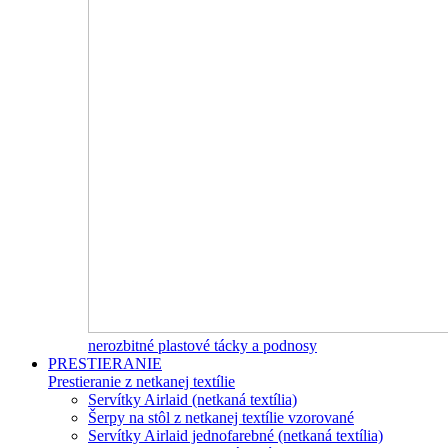
nerozbitné plastové tácky a podnosy
PRESTIERANIE
Prestieranie z netkanej textílie
Servítky Airlaid (netkaná textília)
Šerpy na stôl z netkanej textílie vzorované
Servítky Airlaid jednofarebné (netkaná textília)