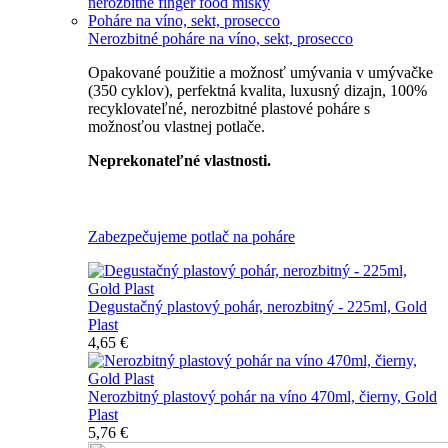
nerozbitné finger food misky
Poháre na víno, sekt, prosecco
Nerozbitné poháre na víno, sekt, prosecco
Opakované použitie a možnosť umývania v umývačke
(350 cyklov), perfektná kvalita, luxusný dizajn, 100%
recyklovateľné, nerozbitné plastové poháre s
možnosťou vlastnej potlače.
Neprekonateľné vlastnosti.
Všetky nerozbitné poháre
Zabezpečujeme potlač na poháre
Degustačný plastový pohár, nerozbitný - 225ml, Gold
Plast
4,65 €
Nerozbitný plastový pohár na víno 470ml, čierny, Gold
Plast
5,76 €