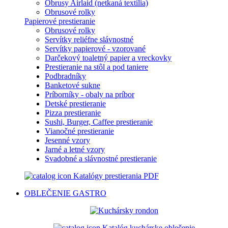
Obrusy Airlaid (netkaná textília)
Obrusové rolky
Papierové prestieranie
Obrusové rolky
Servítky reliéfne slávnostné
Servítky papierové - vzorované
Darčekový toaletný papier a vreckovky
Prestieranie na stôl a pod taniere
Podbradníky
Banketové sukne
Príborníky - obaly na príbor
Detské prestieranie
Pizza prestieranie
Sushi, Burger, Caffee prestieranie
Vianočné prestieranie
Jesenné vzory
Jarné a letné vzory
Svadobné a slávnostné prestieranie
Katalógy prestierania PDF
OBLEČENIE
GASTRO
Katalóg kuchárske oblečenie