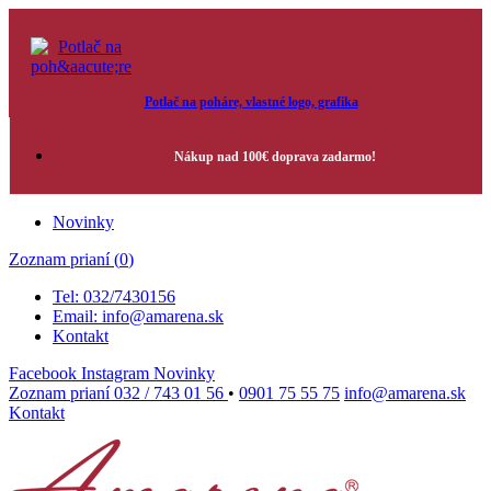
Potlač na poháre, vlastné logo, grafika
Nákup nad 100€ doprava zadarmo!
Novinky
Zoznam prianí (
0
)
Tel: 032/7430156
Email: info@amarena.sk
Kontakt
Facebook
Instagram
Novinky
Zoznam prianí
032 / 743 01 56
•
0901 75 55 75
info@amarena.sk
Kontakt