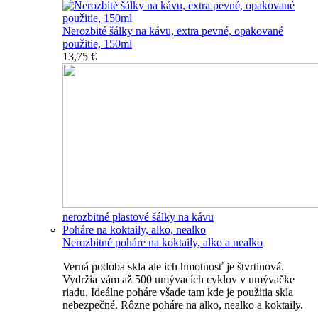
Nerozbité šálky na kávu, extra pevné, opakované
použitie, 150ml
13,75 €
nerozbitné plastové šálky na kávu
Poháre na koktaily, alko, nealko
Nerozbitné poháre na koktaily, alko a nealko
Verná podoba skla ale ich hmotnosť je štvrtinová.
Vydržia vám až 500 umývacích cyklov v umývačke
riadu. Ideálne poháre všade tam kde je použitia skla
nebezpečné. Rôzne poháre na alko, nealko a koktaily.