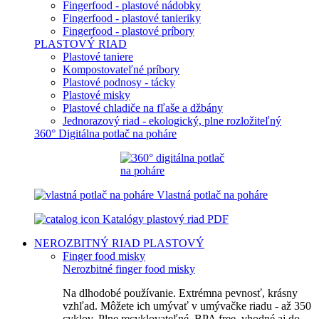
Fingerfood - plastové nádobky
Fingerfood - plastové tanieriky
Fingerfood - plastové príbory
PLASTOVÝ RIAD
Plastové taniere
Kompostovateľné príbory
Plastové podnosy - tácky
Plastové misky
Plastové chladiče na fľaše a džbány
Jednorazový riad - ekologický, plne rozložiteľný
360° Digitálna potlač na poháre
Vlastná potlač na poháre
Katalógy plastový riad PDF
NEROZBITNÝ RIAD
PLASTOVÝ
Finger food misky
Nerozbitné finger food misky
Na dlhodobé používanie. Extrémna pevnosť, krásny
vzhľad. Môžete ich umývať v umývačke riadu - až 350
cyklov. Plne recyklovateľné, BPA free, vhodné aj do