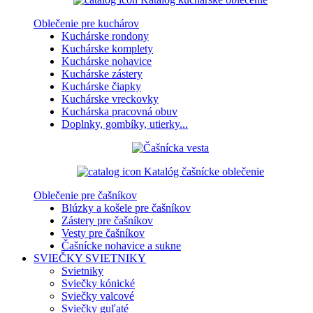
Oblečenie pre kuchárov
Kuchárske rondony
Kuchárske komplety
Kuchárske nohavice
Kuchárske zástery
Kuchárske čiapky
Kuchárske vreckovky
Kuchárska pracovná obuv
Doplnky, gombíky, utierky...
Katalóg čašnícke oblečenie
Oblečenie pre čašníkov
Blúzky a košele pre čašníkov
Zástery pre čašníkov
Vesty pre čašníkov
Čašnícke nohavice a sukne
SVIEČKY
SVIETNIKY
Svietniky
Sviečky kónické
Sviečky valcové
Sviečky guľaté