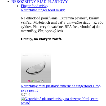
NEROZBITNÝ RIAD
PLASTOVÝ
Finger food misky
Nerozbitné finger food misky
Na dlhodobé používanie. Extrémna pevnosť, krásny
vzhľad. Môžete ich umývať v umývačke riadu - až 350
cyklov. Plne recyklovateľné, BPA free, vhodné aj do
mrazničky, číre, vysoký lesk.
Detaily, na ktorých záleží.
Špičkový catering
Nerozbitný mini plastový tanierik na fingerfood Drop,
extra pevný
3,74 €