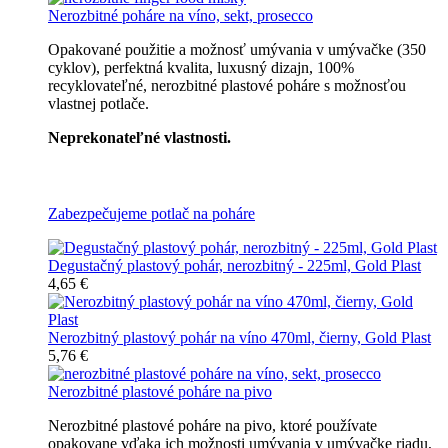
Nerozbitné poháre na víno, sekt, prosecco
Opakované použitie a možnosť umývania v umývačke (350
cyklov), perfektná kvalita, luxusný dizajn, 100%
recyklovateľné, nerozbitné plastové poháre s možnosťou
vlastnej potlače.
Neprekonateľné vlastnosti.
Všetky nerozbitné poháre
Zabezpečujeme potlač na poháre
Degustačný plastový pohár, nerozbitný - 225ml, Gold Plast
4,65 €
Nerozbitný plastový pohár na víno 470ml, čierny, Gold Plast
5,76 €
Nerozbitné plastové poháre na pivo
Nerozbitné plastové poháre na pivo, ktoré používate
opakovane vďaka ich možnosti umývania v umývačke riadu,