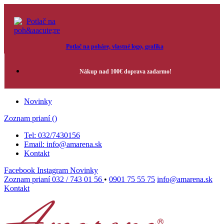
Potlač na poháre, vlastné logo, grafika
Nákup nad 100€ doprava zadarmo!
Novinky
Zoznam prianí (
)
Tel: 032/7430156
Email: info@amarena.sk
Kontakt
Facebook
Instagram
Novinky
Zoznam prianí
032 / 743 01 56
•
0901 75 55 75
info@amarena.sk
Kontakt