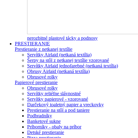
nerozbitné plastové tácky a podnosy
PRESTIERANIE
Prestieranie z netkanej textílie
Servítky Airlaid (netkaná textília)
Šerpy na stôl z netkanej textílie vzorované
Servítky Airlaid jednofarebné (netkaná textília)
Obrusy Airlaid (netkaná textília)
Obrusové rolky
Papierové prestieranie
Obrusové rolky
Servítky reliéfne slávnostné
Servítky papierové - vzorované
Darčekový toaletný papier a vreckovky
Prestieranie na stôl a pod taniere
Podbradníky
Banketové sukne
Príborníky - obaly na príbor
Detské prestieranie
Pizza prestieranie