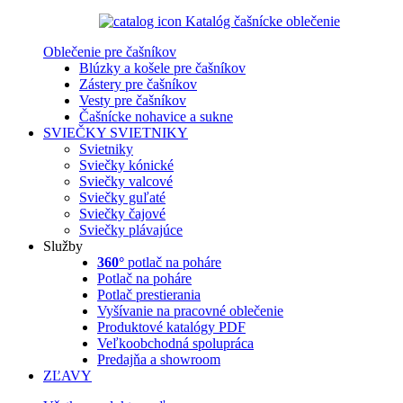
Katalóg čašnícke oblečenie
Oblečenie pre čašníkov
Blúzky a košele pre čašníkov
Zástery pre čašníkov
Vesty pre čašníkov
Čašnícke nohavice a sukne
SVIEČKY
SVIETNIKY
Svietniky
Sviečky kónické
Sviečky valcové
Sviečky guľaté
Sviečky čajové
Sviečky plávajúce
Služby
360°
potlač na poháre
Potlač na poháre
Potlač prestierania
Vyšívanie na pracovné oblečenie
Produktové katalógy PDF
Veľkoobchodná spolupráca
Predajňa a showroom
ZĽAVY