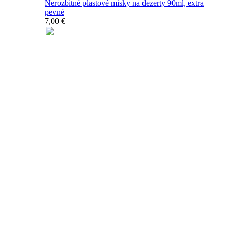
Nerozbitné plastové misky na dezerty 90ml, extra
pevné
7,00 €