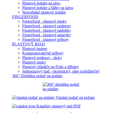
Plastové poháre na pivo
Plastové poháre a šálky na kávu
Nerozbitné plastové poháre
FINGERFOOD
Fingerfood - plastové misky
Fingerfood - plastové podnosy
Fingerfood - plastové nádobky
Fingerfood - plastové tanieriky
Fingerfood - plastové príbory
PLASTOVÝ RIAD
Plastové taniere
Kompostovateľné príbory
Plastové podnosy - tácky
Plastové misky
Plastové chladiče na fľaše a džbány
Jednorazový riad - ekologický, plne rozložiteľný
360° Digitálna potlač na poháre
Vlastná potlač na poháre
Katalógy plastový riad PDF