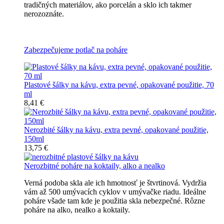
tradičných materiálov, ako porcelán a sklo ich takmer
nerozoznáte.
Nerozbitné plastové šálky na kávu
Zabezpečujeme potlač na poháre
Plastové šálky na kávu, extra pevné, opakované použitie, 70
ml
8,41 €
Nerozbité šálky na kávu, extra pevné, opakované použitie,
150ml
13,75 €
Nerozbitné poháre na koktaily, alko a nealko
Verná podoba skla ale ich hmotnosť je štvrtinová. Vydržia
vám až 500 umývacích cyklov v umývačke riadu. Ideálne
poháre všade tam kde je použitia skla nebezpečné. Rôzne
poháre na alko, nealko a koktaily.