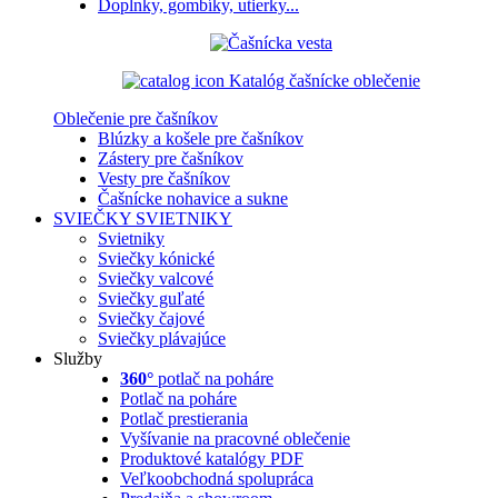
Doplnky, gombíky, utierky...
Katalóg čašnícke oblečenie
Oblečenie pre čašníkov
Blúzky a košele pre čašníkov
Zástery pre čašníkov
Vesty pre čašníkov
Čašnícke nohavice a sukne
SVIEČKY
SVIETNIKY
Svietniky
Sviečky kónické
Sviečky valcové
Sviečky guľaté
Sviečky čajové
Sviečky plávajúce
Služby
360°
potlač na poháre
Potlač na poháre
Potlač prestierania
Vyšívanie na pracovné oblečenie
Produktové katalógy PDF
Veľkoobchodná spolupráca