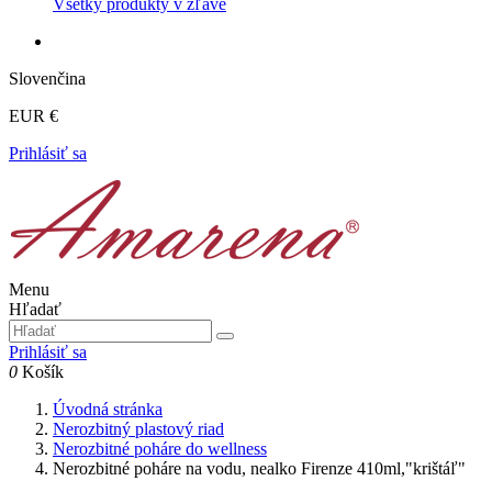
Všetky produkty v zľave
Slovenčina
EUR €
Prihlásiť sa
Menu
Hľadať
Prihlásiť sa
0
Košík
Úvodná stránka
Nerozbitný plastový riad
Nerozbitné poháre do wellness
Nerozbitné poháre na vodu, nealko Firenze 410ml,"krištáľ"