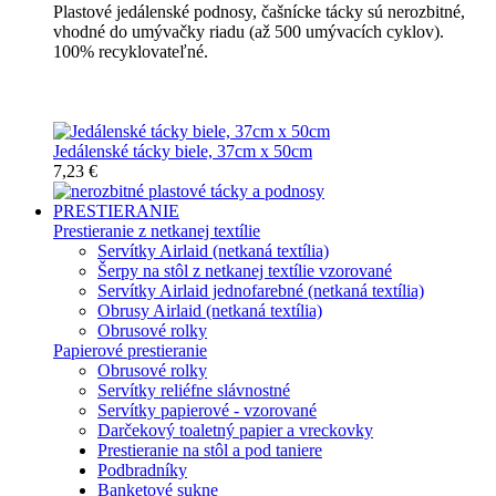
Plastové jedálenské podnosy, čašnícke tácky sú nerozbitné,
vhodné do umývačky riadu (až 500 umývacích cyklov).
100% recyklovateľné.
Nerozbitné tácky a podnosy
Jedálenské tácky biele, 37cm x 50cm
7,23 €
PRESTIERANIE
Prestieranie z netkanej textílie
Servítky Airlaid (netkaná textília)
Šerpy na stôl z netkanej textílie vzorované
Servítky Airlaid jednofarebné (netkaná textília)
Obrusy Airlaid (netkaná textília)
Obrusové rolky
Papierové prestieranie
Obrusové rolky
Servítky reliéfne slávnostné
Servítky papierové - vzorované
Darčekový toaletný papier a vreckovky
Prestieranie na stôl a pod taniere
Podbradníky
Banketové sukne