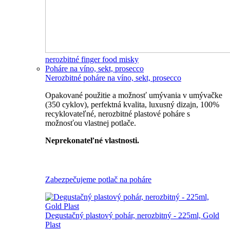
nerozbitné finger food misky
Poháre na víno, sekt, prosecco
Nerozbitné poháre na víno, sekt, prosecco
Opakované použitie a možnosť umývania v umývačke
(350 cyklov), perfektná kvalita, luxusný dizajn, 100%
recyklovateľné, nerozbitné plastové poháre s
možnosťou vlastnej potlače.
Neprekonateľné vlastnosti.
Všetky nerozbitné poháre
Zabezpečujeme potlač na poháre
Degustačný plastový pohár, nerozbitný - 225ml, Gold
Plast