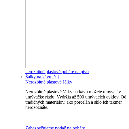
nerozbitné plastové poháre na pivo
Šálky na kávu, čaj
Nerozbitné plastové šálky
Nerozbitné plastové šálky na kávu môžete umývať v
umývačke riadu. Vydržia až 500 umývacích cyklov. Od
tradičných materiálov, ako porcelán a sklo ich takmer
nerozoznáte.
Nerozbitné plastové šálky na kávu
Zabezpečujeme potlač na poháre