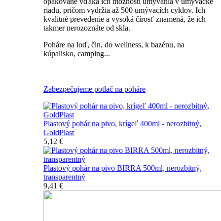
opakovane vďaka ich možnosti umývania v umývačke
riadu, pričom vydržia až 500 umývacích cyklov. Ich
kvalitné prevedenie a vysoká čírosť znamená, že ich
takmer nerozoznáte od skla.
Poháre na loď, čln, do wellness, k bazénu, na
kúpalisko, camping...
Všetky nerozbitné poháre na pivo
Zabezpečujeme potlač na poháre
Plastový pohár na pivo, krígeľ 400ml - nerozbitný,
GoldPlast
5,12 €
Plastový pohár na pivo BIRRA 500ml, nerozbitný,
transparentný
9,41 €