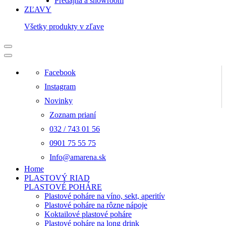
Predajňa a showroom
ZĽAVY
Všetky produkty v zľave
Facebook
Instagram
Novinky
Zoznam prianí
032 / 743 01 56
0901 75 55 75
Info@amarena.sk
Home
PLASTOVÝ RIAD
PLASTOVÉ POHÁRE
Plastové poháre na víno, sekt, aperitív
Plastové poháre na rôzne nápoje
Koktailové plastové poháre
Plastové poháre na long drink