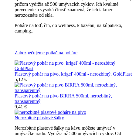
pričom vydržia až 500 umývacích cyklov. Ich kvalitné
prevedenie a vysoká čírosť znamená, že ich takmer
nerozoznáte od skla.
Poháre na loď, čln, do wellness, k bazénu, na kúpalisko,
camping...
Všetky nerozbitné poháre na pivo
Zabezpečujeme potlač na poháre
Plastový pohár na pivo, krígeľ 400ml - nerozbitný, GoldPlast
5,12 €
Plastový pohár na pivo BIRRA 500ml, nerozbitný,
transparentný
9,41 €
Nerozbitné plastové šálky
Nerozbitné plastové šálky na kávu môžete umývať v
umývačke riadu. Vydržia až 500 umývacích cyklov. Od