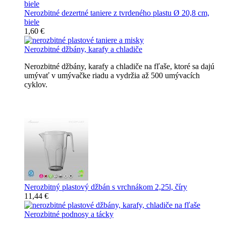
Nerozbitné dezertné taniere z tvrdeného plastu Ø 20,8 cm,
biele
1,60 €
Nerozbitné džbány, karafy a chladiče
Nerozbitné džbány, karafy a chladiče na fľaše, ktoré sa dajú
umývať v umývačke riadu a vydržia až 500 umývacích
cyklov.
Nerozbitné džbány, karafy, chladiče
Nerozbitný plastový džbán s vrchnákom 2,25l, číry
11,44 €
Nerozbitné podnosy a tácky