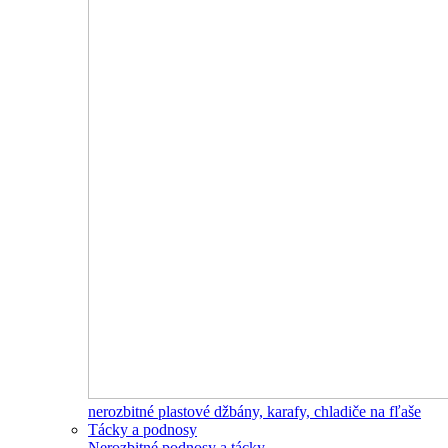
nerozbitné plastové džbány, karafy, chladiče na fľaše
Tácky a podnosy
Nerozbitné podnosy a tácky