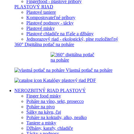
Fingerfood - plastové príbory
PLASTOVÝ RIAD
Plastové taniere
Kompostovateľné príbory
Plastové podnosy - tácky
Plastové misky
Plastové chladiče na fľaše a džbány
Jednorazový riad - ekologický, plne rozložiteľný
360° Digitálna potlač na poháre
Vlastná potlač na poháre
Katalógy plastový riad PDF
NEROZBITNÝ RIAD
PLASTOVÝ
Finger food misky
Poháre na víno, sekt, prosecco
Poháre na pivo
Šálky na kávu, čaj
Poháre na koktaily, alko, nealko
Taniere a misky
Džbány, karafy, chladiče
Tácky a podnosy