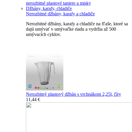
nerozbitné plastové taniere a misky
Džbány, karafy, chladiče
Nerozbitné džbány, karafy a chladiče
Nerozbitné džbány, karafy a chladiče na fľaše, ktoré sa
dajú umývať v umývačke riadu a vydržia až 500
umývacích cyklov.
Nerozbitné džbány, karafy, chladiče
Nerozbitný plastový džbán s vrchnákom 2,25l, číry
11,44 €