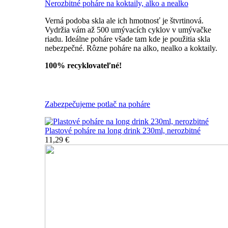
Nerozbitné poháre na koktaily, alko a nealko
Verná podoba skla ale ich hmotnosť je štvrtinová.
Vydržia vám až 500 umývacích cyklov v umývačke
riadu. Ideálne poháre všade tam kde je použitia skla
nebezpečné. Rôzne poháre na alko, nealko a koktaily.
100% recyklovateľné!
Všetky nerozbitné poháre
Zabezpečujeme potlač na poháre
Plastové poháre na long drink 230ml, nerozbitné
11,29 €