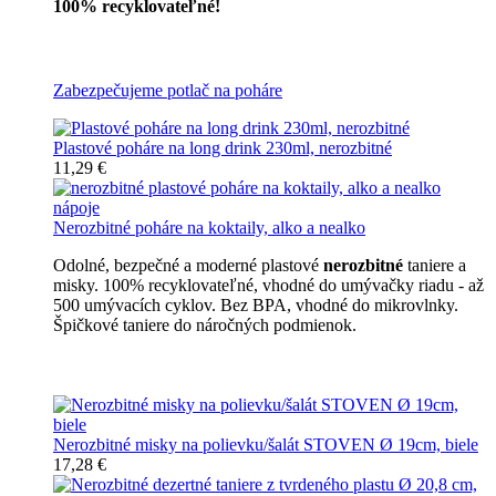
100% recyklovateľné!
Všetky nerozbitné poháre
Zabezpečujeme potlač na poháre
Plastové poháre na long drink 230ml, nerozbitné
11,29 €
Nerozbitné poháre na koktaily, alko a nealko
Odolné, bezpečné a moderné plastové
nerozbitné
taniere a
misky. 100% recyklovateľné, vhodné do umývačky riadu - až
500 umývacích cyklov. Bez BPA, vhodné do mikrovlnky.
Špičkové taniere do náročných podmienok.
Nerozbitné taniere
Nerozbitné misky na polievku/šalát STOVEN Ø 19cm, biele
17,28 €