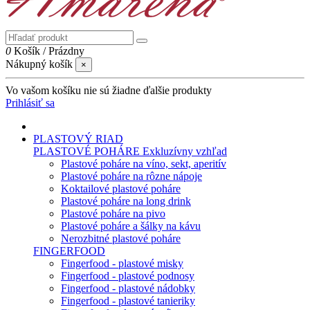
0
Košík
/
Prázdny
Nákupný košík
×
Vo vašom košíku nie sú žiadne ďalšie produkty
Prihlásiť sa
PLASTOVÝ RIAD
PLASTOVÉ POHÁRE
Exkluzívny vzhľad
Plastové poháre na víno, sekt, aperitív
Plastové poháre na rôzne nápoje
Koktailové plastové poháre
Plastové poháre na long drink
Plastové poháre na pivo
Plastové poháre a šálky na kávu
Nerozbitné plastové poháre
FINGERFOOD
Fingerfood - plastové misky
Fingerfood - plastové podnosy
Fingerfood - plastové nádobky
Fingerfood - plastové tanieriky