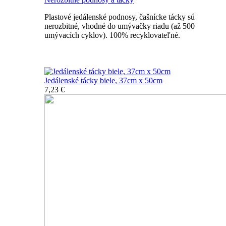
Plastové jedálenské podnosy, čašnícke tácky sú
nerozbitné, vhodné do umývačky riadu (až 500
umývacích cyklov). 100% recyklovateľné.
Nerozbitné tácky a podnosy
Jedálenské tácky biele, 37cm x 50cm
7,23 €