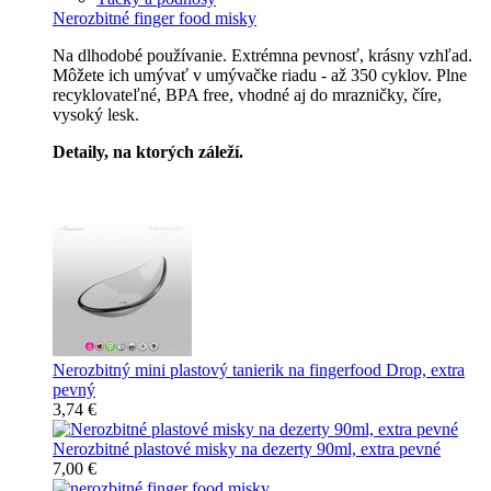
Nerozbitné finger food misky
Na dlhodobé používanie. Extrémna pevnosť, krásny vzhľad.
Môžete ich umývať v umývačke riadu - až 350 cyklov. Plne
recyklovateľné, BPA free, vhodné aj do mrazničky, číre,
vysoký lesk.
Detaily, na ktorých záleží.
Špičkový catering
Nerozbitný mini plastový tanierik na fingerfood Drop, extra
pevný
3,74 €
Nerozbitné plastové misky na dezerty 90ml, extra pevné
7,00 €