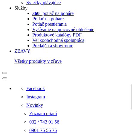
Sviečky plávajúce
Služby
360°
potlač na poháre
Potlač na poháre
Potlač prestierania
Vyšívanie na pracovné oblečenie
Produktové katalógy PDF
Veľkoobchodná spolupráca
Predajňa a showroom
ZĽAVY
Všetky produkty v zľave
Facebook
Instagram
Novinky
Zoznam prianí
032 / 743 01 56
0901 75 55 75