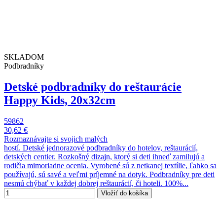
SKLADOM
Podbradníky
Detské podbradníky do reštaurácie
Happy Kids, 20x32cm
59862
30,62 €
Rozmaznávajte si svojich malých
hostí. Detské jednorazové podbradníky do hotelov, reštaurácií,
detských centier. Rozkošný dizajn, ktorý si deti ihneď zamilujú a
rodičia mimoriadne ocenia. Vyrobené sú z netkanej textílie, ľahko sa
používajú, sú savé a veľmi príjemné na dotyk. Podbradníky pre deti
nesmú chýbať v každej dobrej reštaurácií, či hoteli. 100%...
Vložiť do košíka