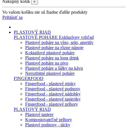
Nákupný košík
×
Vo vašom košíku nie sú žiadne ďalšie produkty
Prihlásiť sa
PLASTOVÝ RIAD
PLASTOVÉ POHÁRE
Exkluzívny vzhľad
Plastové poháre na víno, sekt, aperitív
Plastové poháre na rôzne nápoje
Koktailové plastové poháre
Plastové poháre na long drink
Plastové poháre na pivo
Plastové poháre a šálky na kávu
Nerozbitné plastové poháre
FINGERFOOD
Fingerfood - plastové misky
Fingerfood - plastové podnosy
Fingerfood - plastové nádobky
Fingerfood - plastové tanieriky
Fingerfood - plastové príbory
PLASTOVÝ RIAD
Plastové taniere
Kompostovateľné príbory
Plastové podnosy - tácky