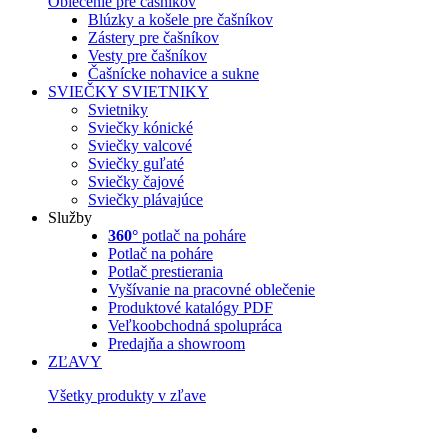
Oblečenie pre čašníkov
Blúzky a košele pre čašníkov
Zástery pre čašníkov
Vesty pre čašníkov
Čašnícke nohavice a sukne
SVIEČKY
SVIETNIKY
Svietniky
Sviečky kónické
Sviečky valcové
Sviečky guľaté
Sviečky čajové
Sviečky plávajúce
Služby
360°
potlač na poháre
Potlač na poháre
Potlač prestierania
Vyšívanie na pracovné oblečenie
Produktové katalógy PDF
Veľkoobchodná spolupráca
Predajňa a showroom
ZĽAVY
Všetky produkty v zľave