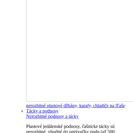
nerozbitné plastové džbány, karafy, chladiče na fľaše
Tácky a podnosy
Nerozbitné podnosy a tácky
Plastové jedálenské podnosy, čašnícke tácky sú
nerozbitné, vhodné do umývačky riadu (až 500