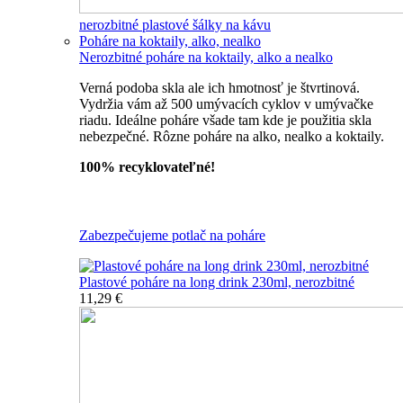
nerozbitné plastové šálky na kávu
Poháre na koktaily, alko, nealko
Nerozbitné poháre na koktaily, alko a nealko
Verná podoba skla ale ich hmotnosť je štvrtinová.
Vydržia vám až 500 umývacích cyklov v umývačke
riadu. Ideálne poháre všade tam kde je použitia skla
nebezpečné. Rôzne poháre na alko, nealko a koktaily.
100% recyklovateľné!
Všetky nerozbitné poháre
Zabezpečujeme potlač na poháre
Plastové poháre na long drink 230ml, nerozbitné
11,29 €