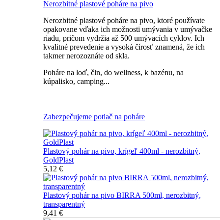
Nerozbitné plastové poháre na pivo
Nerozbitné plastové poháre na pivo, ktoré používate
opakovane vďaka ich možnosti umývania v umývačke
riadu, pričom vydržia až 500 umývacích cyklov. Ich
kvalitné prevedenie a vysoká čírosť znamená, že ich
takmer nerozoznáte od skla.
Poháre na loď, čln, do wellness, k bazénu, na
kúpalisko, camping...
Všetky nerozbitné poháre na pivo
Zabezpečujeme potlač na poháre
Plastový pohár na pivo, krígeľ 400ml - nerozbitný,
GoldPlast
5,12 €
Plastový pohár na pivo BIRRA 500ml, nerozbitný,
transparentný
9,41 €