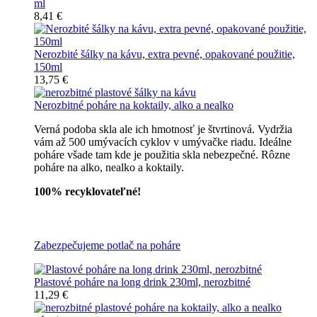
ml
8,41 €
Nerozbité šálky na kávu, extra pevné, opakované použitie,
150ml
13,75 €
Nerozbitné poháre na koktaily, alko a nealko
Verná podoba skla ale ich hmotnosť je štvrtinová. Vydržia
vám až 500 umývacích cyklov v umývačke riadu. Ideálne
poháre všade tam kde je použitia skla nebezpečné. Rôzne
poháre na alko, nealko a koktaily.
100% recyklovateľné!
Všetky nerozbitné poháre
Zabezpečujeme potlač na poháre
Plastové poháre na long drink 230ml, nerozbitné
11,29 €