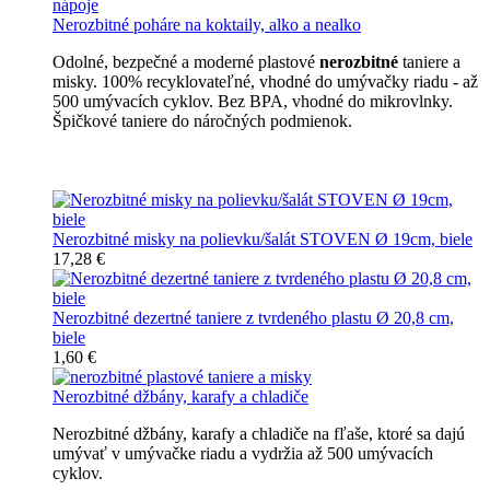
Nerozbitné poháre na koktaily, alko a nealko
Odolné, bezpečné a moderné plastové
nerozbitné
taniere a
misky. 100% recyklovateľné, vhodné do umývačky riadu - až
500 umývacích cyklov. Bez BPA, vhodné do mikrovlnky.
Špičkové taniere do náročných podmienok.
Nerozbitné taniere
Nerozbitné misky na polievku/šalát STOVEN Ø 19cm, biele
17,28 €
Nerozbitné dezertné taniere z tvrdeného plastu Ø 20,8 cm,
biele
1,60 €
Nerozbitné džbány, karafy a chladiče
Nerozbitné džbány, karafy a chladiče na fľaše, ktoré sa dajú
umývať v umývačke riadu a vydržia až 500 umývacích
cyklov.