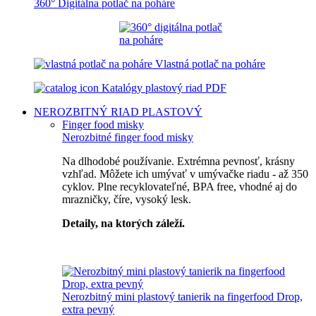
360° Digitálna potlač na poháre
Vlastná potlač na poháre
Katalógy plastový riad PDF
NEROZBITNÝ RIAD
PLASTOVÝ
Finger food misky
Nerozbitné finger food misky
Na dlhodobé používanie. Extrémna pevnosť, krásny
vzhľad. Môžete ich umývať v umývačke riadu - až 350
cyklov. Plne recyklovateľné, BPA free, vhodné aj do
mrazničky, číre, vysoký lesk.
Detaily, na ktorých záleží.
Špičkový catering
Nerozbitný mini plastový tanierik na fingerfood Drop,
extra pevný