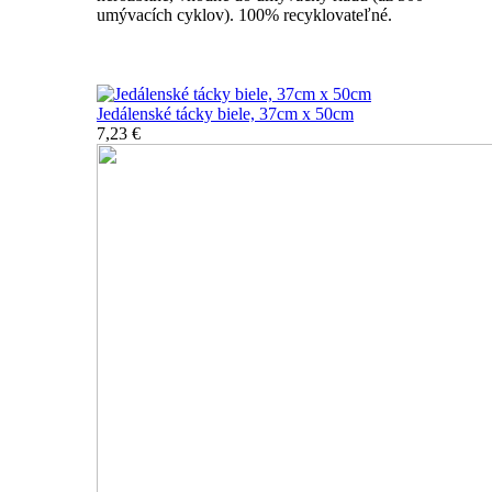
umývacích cyklov). 100% recyklovateľné.
Nerozbitné tácky a podnosy
Jedálenské tácky biele, 37cm x 50cm
7,23 €