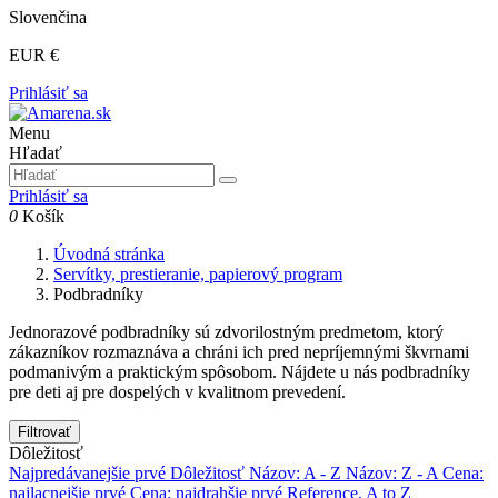
Slovenčina
EUR €
Prihlásiť sa
Menu
Hľadať
Prihlásiť sa
0
Košík
Úvodná stránka
Servítky, prestieranie, papierový program
Podbradníky
Jednorazové podbradníky sú zdvorilostným predmetom, ktorý
zákazníkov rozmaznáva a chráni ich pred nepríjemnými škvrnami
podmanivým a praktickým spôsobom. Nájdete u nás podbradníky
pre deti aj pre dospelých v kvalitnom prevedení.
Filtrovať
Dôležitosť
Najpredávanejšie prvé
Dôležitosť
Názov: A - Z
Názov: Z - A
Cena:
najlacnejšie prvé
Cena: najdrahšie prvé
Reference, A to Z