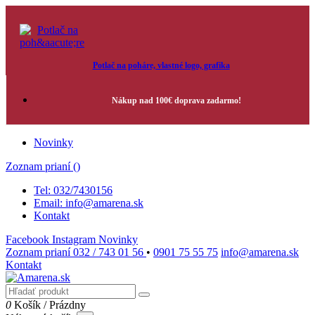
Potlač na poháre, vlastné logo, grafika
Nákup nad 100€ doprava zadarmo!
Novinky
Zoznam prianí (
)
Tel: 032/7430156
Email: info@amarena.sk
Kontakt
Facebook
Instagram
Novinky
Zoznam prianí
032 / 743 01 56
•
0901 75 55 75
info@amarena.sk
Kontakt
0
Košík
/
Prázdny