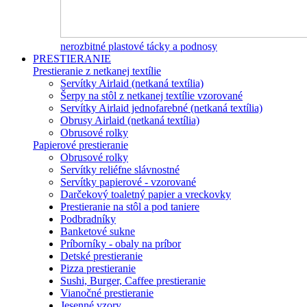
nerozbitné plastové tácky a podnosy
PRESTIERANIE
Prestieranie z netkanej textílie
Servítky Airlaid (netkaná textília)
Šerpy na stôl z netkanej textílie vzorované
Servítky Airlaid jednofarebné (netkaná textília)
Obrusy Airlaid (netkaná textília)
Obrusové rolky
Papierové prestieranie
Obrusové rolky
Servítky reliéfne slávnostné
Servítky papierové - vzorované
Darčekový toaletný papier a vreckovky
Prestieranie na stôl a pod taniere
Podbradníky
Banketové sukne
Príborníky - obaly na príbor
Detské prestieranie
Pizza prestieranie
Sushi, Burger, Caffee prestieranie
Vianočné prestieranie
Jesenné vzory