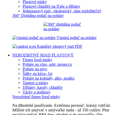
Plastové misky
Plastové chladiče na fľaše a džbány
Jednorazový riad - ekologický, plne rozložiteľný
360° Digitálna potlač na poháre
Vlastná potlač na poháre
Katalógy plastový riad PDF
NEROZBITNÝ RIAD
PLASTOVÝ
Finger food misky
Poháre na víno, sekt, prosecco
Poháre na pivo
Šálky na kávu, čaj
Poháre na koktaily, alko, nealko
Taniere a misky
Džbány, karafy, chladiče
Tácky a podnosy
Nerozbitné finger food misky
Na dlhodobé používanie. Extrémna pevnosť, krásny vzhľad.
Môžete ich umývať v umývačke riadu - až 350 cyklov. Plne
recyklovateľné, BPA free, vhodné aj do mrazničky, číre,