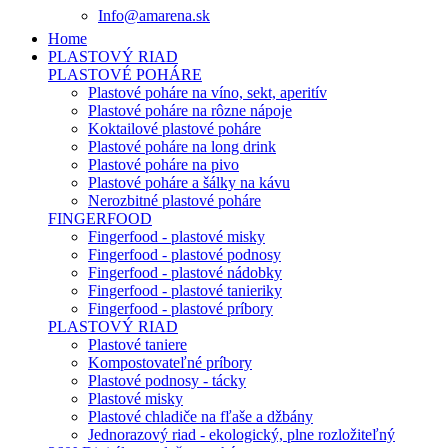
Info@amarena.sk
Home
PLASTOVÝ RIAD
PLASTOVÉ POHÁRE
Plastové poháre na víno, sekt, aperitív
Plastové poháre na rôzne nápoje
Koktailové plastové poháre
Plastové poháre na long drink
Plastové poháre na pivo
Plastové poháre a šálky na kávu
Nerozbitné plastové poháre
FINGERFOOD
Fingerfood - plastové misky
Fingerfood - plastové podnosy
Fingerfood - plastové nádobky
Fingerfood - plastové tanieriky
Fingerfood - plastové príbory
PLASTOVÝ RIAD
Plastové taniere
Kompostovateľné príbory
Plastové podnosy - tácky
Plastové misky
Plastové chladiče na fľaše a džbány
Jednorazový riad - ekologický, plne rozložiteľný