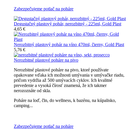
Zabezpečujeme potlač na poháre
Degustačný plastový pohár, nerozbitný - 225ml, Gold Plast
4,65 €
Nerozbitný plastový pohár na víno 470ml, čierny, Gold Plast
5,76 €
Nerozbitné plastové poháre na pivo
Nerozbitné plastové poháre na pivo, ktoré používate
opakovane vďaka ich možnosti umývania v umývačke riadu,
pričom vydržia až 500 umývacích cyklov. Ich kvalitné
prevedenie a vysoká čírosť znamená, že ich takmer
nerozoznáte od skla.
Poháre na loď, čln, do wellness, k bazénu, na kúpalisko,
camping...
Všetky nerozbitné poháre na pivo
Zabezpečujeme potlač na poháre