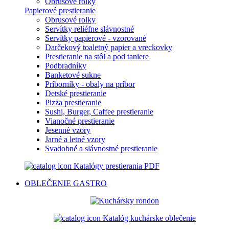
Obrusové rolky
Papierové prestieranie
Obrusové rolky
Servítky reliéfne slávnostné
Servítky papierové - vzorované
Darčekový toaletný papier a vreckovky
Prestieranie na stôl a pod taniere
Podbradníky
Banketové sukne
Príborníky - obaly na príbor
Detské prestieranie
Pizza prestieranie
Sushi, Burger, Caffee prestieranie
Vianočné prestieranie
Jesenné vzory
Jarné a letné vzory
Svadobné a slávnostné prestieranie
Katalógy prestierania PDF
OBLEČENIE
GASTRO
Katalóg kuchárske oblečenie