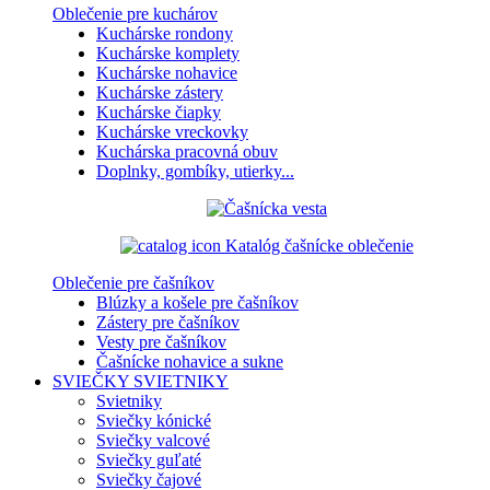
Oblečenie pre kuchárov
Kuchárske rondony
Kuchárske komplety
Kuchárske nohavice
Kuchárske zástery
Kuchárske čiapky
Kuchárske vreckovky
Kuchárska pracovná obuv
Doplnky, gombíky, utierky...
Katalóg čašnícke oblečenie
Oblečenie pre čašníkov
Blúzky a košele pre čašníkov
Zástery pre čašníkov
Vesty pre čašníkov
Čašnícke nohavice a sukne
SVIEČKY
SVIETNIKY
Svietniky
Sviečky kónické
Sviečky valcové
Sviečky guľaté
Sviečky čajové