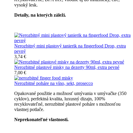
vysoký lesk.
Detaily, na ktorých záleží.
Špičkový catering
Nerozbitný mini plastový tanierik na fingerfood Drop, extra
pevný
3,74 €
Nerozbitné plastové misky na dezerty 90ml, extra pevné
7,00 €
Nerozbitné poháre na víno, sekt, prosecco
Opakované použitie a možnosť umývania v umývačke (350
cyklov), perfektná kvalita, luxusný dizajn, 100%
recyklovateľné, nerozbitné plastové poháre s možnosťou
vlastnej potlače.
Neprekonateľné vlastnosti.
Všetky nerozbitné poháre