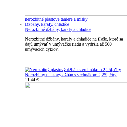
nerozbitné plastové taniere a misky
Džbány, karafy, chladiče
Nerozbitné džbány, karafy a chladiče
Nerozbitné džbány, karafy a chladiče na fľaše, ktoré sa
dajú umývať v umývačke riadu a vydržia až 500
umývacích cyklov.
Nerozbitné džbány, karafy, chladiče
Nerozbitný plastový džbán s vrchnákom 2,25l, číry
11,44 €