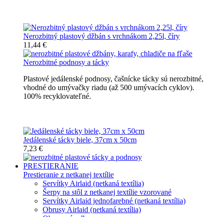
Nerozbitné džbány, karafy, chladiče
Nerozbitný plastový džbán s vrchnákom 2,25l, číry
11,44 €
Nerozbitné podnosy a tácky
Plastové jedálenské podnosy, čašnícke tácky sú nerozbitné,
vhodné do umývačky riadu (až 500 umývacích cyklov).
100% recyklovateľné.
Nerozbitné tácky a podnosy
Jedálenské tácky biele, 37cm x 50cm
7,23 €
PRESTIERANIE
Prestieranie z netkanej textílie
Servítky Airlaid (netkaná textília)
Šerpy na stôl z netkanej textílie vzorované
Servítky Airlaid jednofarebné (netkaná textília)
Obrusy Airlaid (netkaná textília)