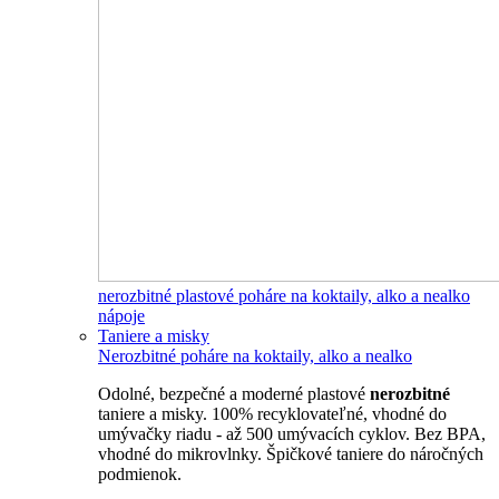
nerozbitné plastové poháre na koktaily, alko a nealko
nápoje
Taniere a misky
Nerozbitné poháre na koktaily, alko a nealko
Odolné, bezpečné a moderné plastové
nerozbitné
taniere a misky. 100% recyklovateľné, vhodné do
umývačky riadu - až 500 umývacích cyklov. Bez BPA,
vhodné do mikrovlnky. Špičkové taniere do náročných
podmienok.