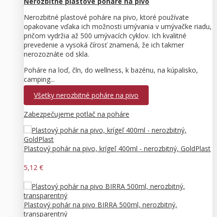
Nerozbitné plastové poháre na pivo
Nerozbitné plastové poháre na pivo, ktoré používate
opakovane vďaka ich možnosti umývania v umývačke riadu,
pričom vydržia až 500 umývacích cyklov. Ich kvalitné
prevedenie a vysoká čírosť znamená, že ich takmer
nerozoznáte od skla.
Poháre na loď, čln, do wellness, k bazénu, na kúpalisko,
camping...
Všetky nerozbitné poháre na pivo
Zabezpečujeme potlač na poháre
Plastový pohár na pivo, krígeľ 400ml - nerozbitný, GoldPlast
5,12 €
Plastový pohár na pivo BIRRA 500ml, nerozbitný,
transparentný