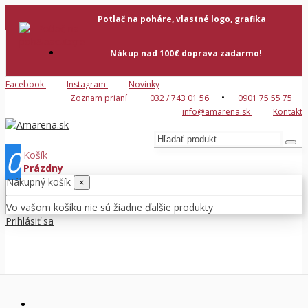
Potlač na poháre, vlastné logo, grafika
Nákup nad 100€ doprava zadarmo!
Facebook
Instagram
Novinky
•
Zoznam prianí
032 / 743 01 56
0901 75 55 75
info@amarena.sk
Kontakt
0
Košík
Prázdny
Nákupný košík
×
Vo vašom košíku nie sú žiadne ďalšie produkty
Prihlásiť sa