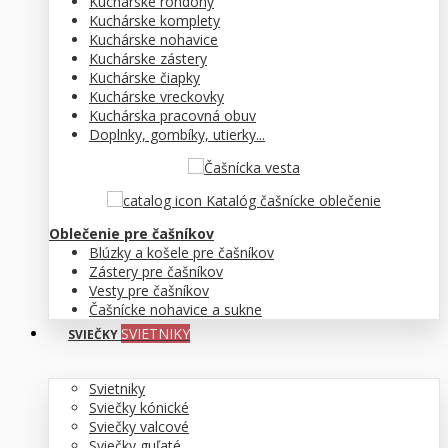
Kuchárske rondony
Kuchárske komplety
Kuchárske nohavice
Kuchárske zástery
Kuchárske čiapky
Kuchárske vreckovky
Kuchárska pracovná obuv
Doplnky, gombíky, utierky...
Katalóg čašnícke oblečenie
Oblečenie pre čašníkov
Blúzky a košele pre čašníkov
Zástery pre čašníkov
Vesty pre čašníkov
Čašnícke nohavice a sukne
SVIETNIKY
SVIEČKY
Svietniky
Sviečky kónické
Sviečky valcové
Sviečky guľaté