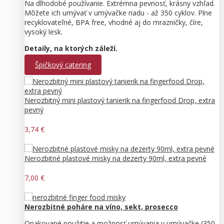
Na dlhodobé používanie. Extrémna pevnosť, krásny vzhľad.
Môžete ich umývať v umývačke riadu - až 350 cyklov. Plne
recyklovateľné, BPA free, vhodné aj do mrazničky, číre,
vysoký lesk.
Detaily, na ktorých záleží.
Špičkový catering
Nerozbitný mini plastový tanierik na fingerfood Drop, extra
pevný
3,74 €
Nerozbitné plastové misky na dezerty 90ml, extra pevné
7,00 €
Nerozbitné poháre na víno, sekt, prosecco
Opakované použitie a možnosť umývania v umývačke (350