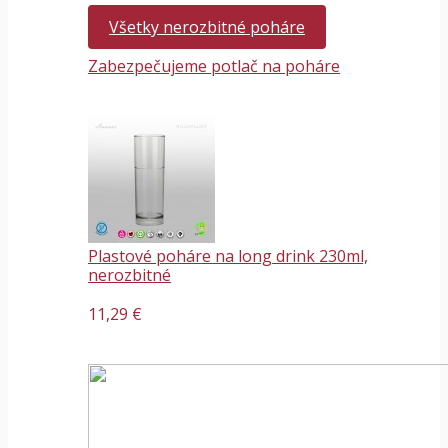
Všetky nerozbitné poháre
Zabezpečujeme potlač na poháre
Plastové poháre na long drink 230ml,
nerozbitné
11,29 €