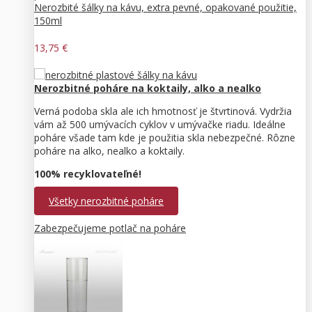
Nerozbité šálky na kávu, extra pevné, opakované použitie,
150ml
13,75 €
Nerozbitné poháre na koktaily, alko a nealko
Verná podoba skla ale ich hmotnosť je štvrtinová. Vydržia
vám až 500 umývacích cyklov v umývačke riadu. Ideálne
poháre všade tam kde je použitia skla nebezpečné. Rôzne
poháre na alko, nealko a koktaily.
100% recyklovateľné!
Všetky nerozbitné poháre
Zabezpečujeme potlač na poháre