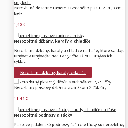
Nerozbitné dezertné taniere z tvrdeného plastu Ø 20,8 cm,
biele
1,60 €
Nerozbitné džbány, karafy a chladiče
Nerozbitné džbány, karafy a chladiče na fľaše, ktoré sa dajú
umývať v umývačke riadu a vydržia až 500 umývacích
cyklov.
Nerozbitné džbány, karafy, chladiče
Nerozbitný plastový džbán s vrchnákom 2,25l, číry
11,44 €
Nerozbitné podnosy a tácky
Plastové jedálenské podnosy, čašnícke tácky sú nerozbitné,