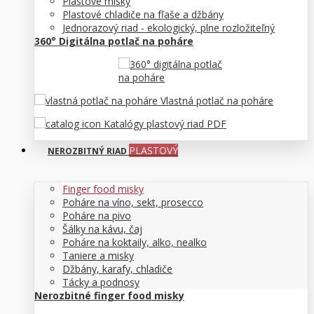
Plastové misky
Plastové chladiče na fľaše a džbány
Jednorazový riad - ekologický, plne rozložiteľný
360° Digitálna potlač na poháre
Vlastná potlač na poháre
Katalógy plastový riad PDF
PLASTOVÝ
NEROZBITNÝ RIAD
Finger food misky
Poháre na víno, sekt, prosecco
Poháre na pivo
Šálky na kávu, čaj
Poháre na koktaily, alko, nealko
Taniere a misky
Džbány, karafy, chladiče
Tácky a podnosy
Nerozbitné finger food misky