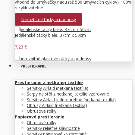
vhodné do umývačky riadu (až 500 umývacích cyklov). 100%
recyklovateľné.
Nerozbitné tácky a podnosy
Jedálenské tácky biele, 37cm x 50cm
7,23 €
PRESTIERANIE
Prestieranie z netkanej textílie
Servítky Airlaid (netkaná textília)
Šerpy na stôl z netkanej textílie vzorované
Servítky Airlaid jednofarebné (netkaná textília)
Obrusy Airlaid (netkaná textília)
Obrusové rolky
Papierové prestieranie
Obrusové rolky
Servítky reliéfne slávnostné
Servítky papierové - vzorované