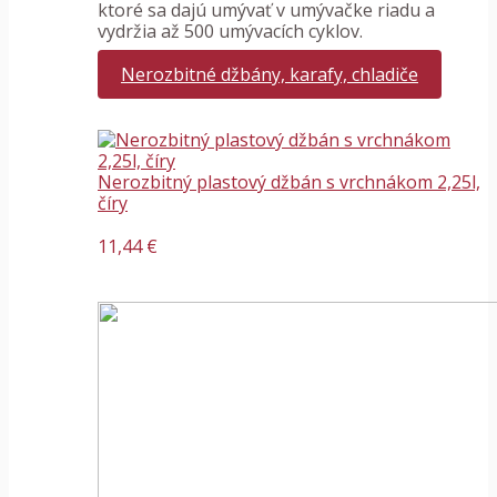
ktoré sa dajú umývať v umývačke riadu a
vydržia až 500 umývacích cyklov.
Nerozbitné džbány, karafy, chladiče
Nerozbitný plastový džbán s vrchnákom 2,25l,
číry
11,44 €