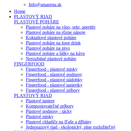
Info@amarena.sk
Home
PLASTOVÝ RIAD
PLASTOVÉ POHÁRE
Plastové poháre na víno, sekt, aperitív
Plastové poháre na rôzne nápoje
Koktailové plastové poháre
Plastové poháre na long drink
Plastové poháre na pivo
Plastové poháre a šálky na kávu
Nerozbitné plastové poháre
FINGERFOOD
Fingerfood - plastové misky
Fingerfood - plastové podnosy
Fingerfood - plastové nádobky
Fingerfood - plastové tanieriky
Fingerfood - plastové príbory
PLASTOVÝ RIAD
Plastové taniere
Kompostovateľné príbory
Plastové podnosy - tácky
Plastové misky
Plastové chladiče na fľaše a džbány
Jednorazový riad - ekologický, plne rozložiteľný