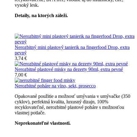
vysoký lesk.
Detaily, na ktorých záleží.
Špičkový catering
Nerozbitný mini plastový tanierik na fingerfood Drop, extra
pevný
3,74 €
Nerozbitné plastové misky na dezerty 90ml, extra pevné
7,00 €
Nerozbitné poháre na víno, sekt, prosecco
Opakované použitie a možnosť umývania v umývačke (350
cyklov), perfektná kvalita, luxusný dizajn, 100%
recyklovateľné, nerozbitné plastové poháre s možnosťou
vlastnej potlače.
Neprekonateľné vlastnosti.
Všetky nerozbitné poháre