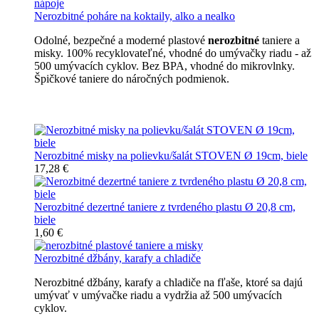
Nerozbitné poháre na koktaily, alko a nealko
Odolné, bezpečné a moderné plastové
nerozbitné
taniere a
misky. 100% recyklovateľné, vhodné do umývačky riadu - až
500 umývacích cyklov. Bez BPA, vhodné do mikrovlnky.
Špičkové taniere do náročných podmienok.
Nerozbitné taniere
Nerozbitné misky na polievku/šalát STOVEN Ø 19cm, biele
17,28 €
Nerozbitné dezertné taniere z tvrdeného plastu Ø 20,8 cm,
biele
1,60 €
Nerozbitné džbány, karafy a chladiče
Nerozbitné džbány, karafy a chladiče na fľaše, ktoré sa dajú
umývať v umývačke riadu a vydržia až 500 umývacích
cyklov.