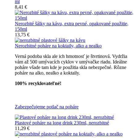
ml
8,41 €
Nerozbité šálky na kávu, extra pevné, opakované použitie,
150ml
13,75 €
Nerozbitné poháre na koktaily, alko a nealko
Verná podoba skla ale ich hmotnosť je štvrtinová. Vydržia
vám až 500 umývacích cyklov v umývačke riadu. Ideálne
poháre všade tam kde je použitia skla nebezpečné. Rôzne
poháre na alko, nealko a koktaily.
100% recyklovateľné!
Všetky nerozbitné poháre
Zabezpečujeme potlač na poháre
Plastové poháre na long drink 230ml, nerozbitné
11,29 €