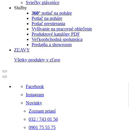
Sviečky plávajúce
Služby
360°
potlač na poháre
Potlač na poháre
Potlač prestierania
Vyšívanie na pracovné oblečenie
Produktové katalógy PDF
Veľkoobchodná spolupráca
Predajňa a showroom
ZĽAVY
Všetky produkty v zľave
Facebook
Instagram
Novinky
Zoznam prianí
032 / 743 01 56
0901 75 55 75