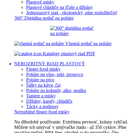
Plastové misky
Plastové chladiče na fľaše a džbány
Jednorazový riad - ekologický, plne rozložiteľný
360° Digitálna potlač na poháre
Vlastná potlač na poháre
Katalógy plastový riad PDF
NEROZBITNÝ RIAD
PLASTOVÝ
Finger food misky
Poháre na víno, sekt, prosecco
Poháre na pivo
Šálky na kávu, čaj
Poháre na koktaily, alko, nealko
Taniere a misky
Džbány, karafy, chladiče
Tácky a podnosy
Nerozbitné finger food misky
Na dlhodobé používanie. Extrémna pevnosť, krásny vzhľad.
Môžete ich umývať v umývačke riadu - až 350 cyklov. Plne
recyklovateľné, BPA free, vhodné aj do mrazničky, číre,