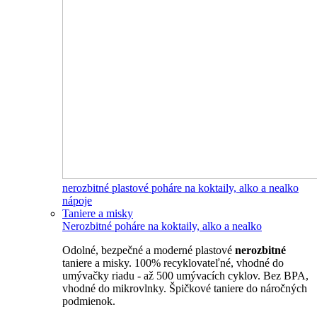
nerozbitné plastové poháre na koktaily, alko a nealko
nápoje
Taniere a misky
Nerozbitné poháre na koktaily, alko a nealko
Odolné, bezpečné a moderné plastové
nerozbitné
taniere a misky. 100% recyklovateľné, vhodné do
umývačky riadu - až 500 umývacích cyklov. Bez BPA,
vhodné do mikrovlnky. Špičkové taniere do náročných
podmienok.