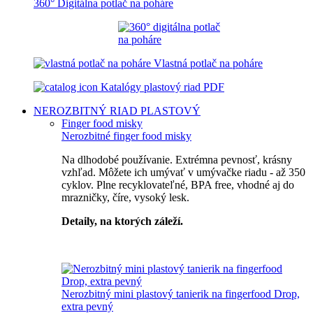
360° Digitálna potlač na poháre
Vlastná potlač na poháre
Katalógy plastový riad PDF
NEROZBITNÝ RIAD
PLASTOVÝ
Finger food misky
Nerozbitné finger food misky
Na dlhodobé používanie. Extrémna pevnosť, krásny
vzhľad. Môžete ich umývať v umývačke riadu - až 350
cyklov. Plne recyklovateľné, BPA free, vhodné aj do
mrazničky, číre, vysoký lesk.
Detaily, na ktorých záleží.
Špičkový catering
Nerozbitný mini plastový tanierik na fingerfood Drop,
extra pevný