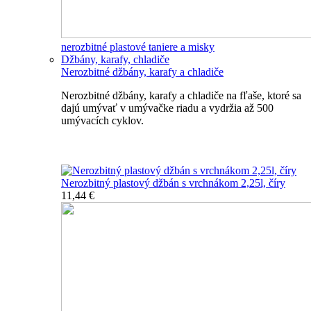
nerozbitné plastové taniere a misky
Džbány, karafy, chladiče
Nerozbitné džbány, karafy a chladiče
Nerozbitné džbány, karafy a chladiče na fľaše, ktoré sa
dajú umývať v umývačke riadu a vydržia až 500
umývacích cyklov.
Nerozbitné džbány, karafy, chladiče
Nerozbitný plastový džbán s vrchnákom 2,25l, číry
11,44 €