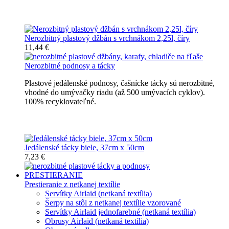
Nerozbitné džbány, karafy, chladiče
Nerozbitný plastový džbán s vrchnákom 2,25l, číry
11,44 €
Nerozbitné podnosy a tácky
Plastové jedálenské podnosy, čašnícke tácky sú nerozbitné,
vhodné do umývačky riadu (až 500 umývacích cyklov).
100% recyklovateľné.
Nerozbitné tácky a podnosy
Jedálenské tácky biele, 37cm x 50cm
7,23 €
PRESTIERANIE
Prestieranie z netkanej textílie
Servítky Airlaid (netkaná textília)
Šerpy na stôl z netkanej textílie vzorované
Servítky Airlaid jednofarebné (netkaná textília)
Obrusy Airlaid (netkaná textília)