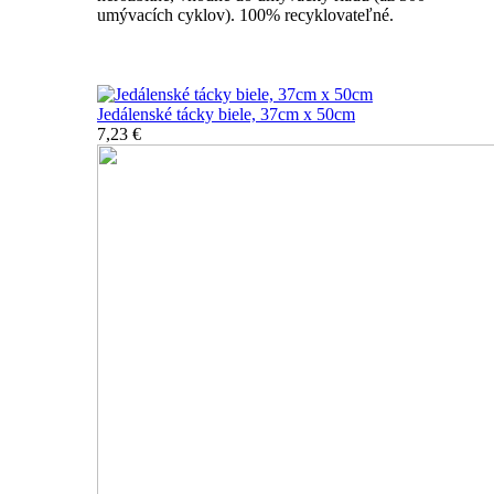
umývacích cyklov). 100% recyklovateľné.
Nerozbitné tácky a podnosy
Jedálenské tácky biele, 37cm x 50cm
7,23 €