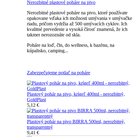
Nerozbitné plastové poháre na pivo
Nerozbitné plastové poháre na pivo, ktoré používate
opakovane vďaka ich možnosti umývania v umývačke
riadu, pričom vydržia až 500 umývacích cyklov. Ich
kvalitné prevedenie a vysoká čírosť znamená, že ich
takmer nerozoznáte od skla.
Poháre na loď, čln, do wellness, k bazénu, na
kúpalisko, camping...
Všetky nerozbitné poháre na pivo
Zabezpečujeme potlač na poháre
Plastový pohár na pivo, krígeľ 400ml - nerozbitný,
GoldPlast
5,12 €
Plastový pohár na pivo BIRRA 500ml, nerozbitný,
transparentný
9,41 €