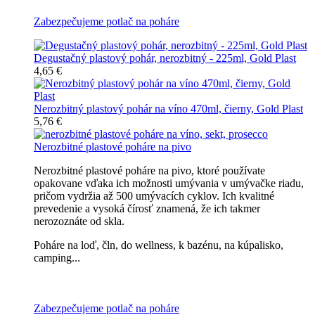
Zabezpečujeme potlač na poháre
Degustačný plastový pohár, nerozbitný - 225ml, Gold Plast
4,65 €
Nerozbitný plastový pohár na víno 470ml, čierny, Gold Plast
5,76 €
Nerozbitné plastové poháre na pivo
Nerozbitné plastové poháre na pivo, ktoré používate
opakovane vďaka ich možnosti umývania v umývačke riadu,
pričom vydržia až 500 umývacích cyklov. Ich kvalitné
prevedenie a vysoká čírosť znamená, že ich takmer
nerozoznáte od skla.
Poháre na loď, čln, do wellness, k bazénu, na kúpalisko,
camping...
Všetky nerozbitné poháre na pivo
Zabezpečujeme potlač na poháre