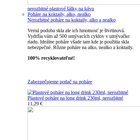
nerozbitné plastové šálky na kávu
Poháre na koktaily, alko, nealko
Nerozbitné poháre na koktaily, alko a nealko
Verná podoba skla ale ich hmotnosť je štvrtinová.
Vydržia vám až 500 umývacích cyklov v umývačke
riadu. Ideálne poháre všade tam kde je použitia skla
nebezpečné. Rôzne poháre na alko, nealko a koktaily.
100% recyklovateľné!
Všetky nerozbitné poháre
Zabezpečujeme potlač na poháre
Plastové poháre na long drink 230ml, nerozbitné
11,29 €