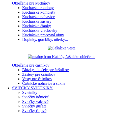
Oblečenie pre kuchárov
Kuchárske rondony
Kuchárske komplety
Kuchárske nohavice
Kuchárske zástery
Kuchárske čiapky
Kuchárske vreckovky
Kuchárska pracovná obuv
Doplnky, gombíky, utierky...
Katalóg čašnícke oblečenie
Oblečenie pre čašníkov
Blúzky a košele pre čašníkov
Zástery pre čašníkov
Vesty pre čašníkov
Čašnícke nohavice a sukne
SVIEČKY
SVIETNIKY
Svietniky
Sviečky kónické
Sviečky valcové
Sviečky guľaté
Sviečky čajové