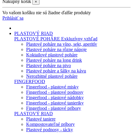
Nákupný košík
×
Vo vašom košíku nie sú žiadne ďalšie produkty
Prihlásiť sa
PLASTOVÝ RIAD
PLASTOVÉ POHÁRE
Exkluzívny vzhľad
Plastové poháre na víno, sekt, aperitív
Plastové poháre na rôzne nápoje
Koktailové plastové poháre
Plastové poháre na long drink
Plastové poháre na pivo
Plastové poháre a šálky na kávu
Nerozbitné plastové poháre
FINGERFOOD
Fingerfood - plastové misky
Fingerfood - plastové podnosy
Fingerfood - plastové nádobky
Fingerfood - plastové tanieriky
Fingerfood - plastové príbory
PLASTOVÝ RIAD
Plastové taniere
Kompostovateľné príbory
Plastové podnosy - tácky