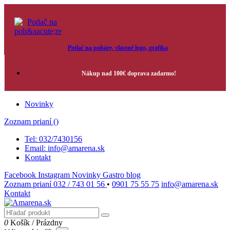
Potlač na poháre, vlastné logo, grafika
Nákup nad 100€ doprava zadarmo!
Novinky
Zoznam prianí (
)
Tel: 032/7430156
Email: info@amarena.sk
Kontakt
Facebook
Instagram
Novinky
Gastro blog
Zoznam prianí
032 / 743 01 56
•
0901 75 55 75
info@amarena.sk
Kontakt
0
Košík
/
Prázdny