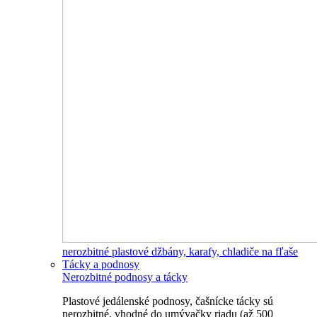
nerozbitné plastové džbány, karafy, chladiče na fľaše
Tácky a podnosy
Nerozbitné podnosy a tácky
Plastové jedálenské podnosy, čašnícke tácky sú
nerozbitné, vhodné do umývačky riadu (až 500