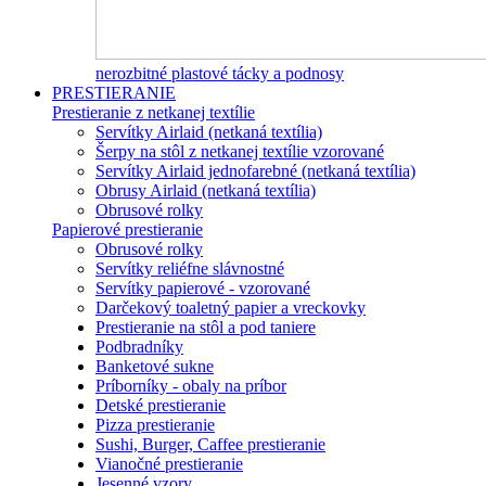
nerozbitné plastové tácky a podnosy
PRESTIERANIE
Prestieranie z netkanej textílie
Servítky Airlaid (netkaná textília)
Šerpy na stôl z netkanej textílie vzorované
Servítky Airlaid jednofarebné (netkaná textília)
Obrusy Airlaid (netkaná textília)
Obrusové rolky
Papierové prestieranie
Obrusové rolky
Servítky reliéfne slávnostné
Servítky papierové - vzorované
Darčekový toaletný papier a vreckovky
Prestieranie na stôl a pod taniere
Podbradníky
Banketové sukne
Príborníky - obaly na príbor
Detské prestieranie
Pizza prestieranie
Sushi, Burger, Caffee prestieranie
Vianočné prestieranie
Jesenné vzory