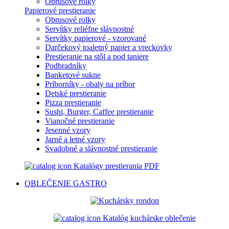
Obrusové rolky
Papierové prestieranie
Obrusové rolky
Servítky reliéfne slávnostné
Servítky papierové - vzorované
Darčekový toaletný papier a vreckovky
Prestieranie na stôl a pod taniere
Podbradníky
Banketové sukne
Príborníky - obaly na príbor
Detské prestieranie
Pizza prestieranie
Sushi, Burger, Caffee prestieranie
Vianočné prestieranie
Jesenné vzory
Jarné a letné vzory
Svadobné a slávnostné prestieranie
Katalógy prestierania PDF
OBLEČENIE
GASTRO
Katalóg kuchárske oblečenie