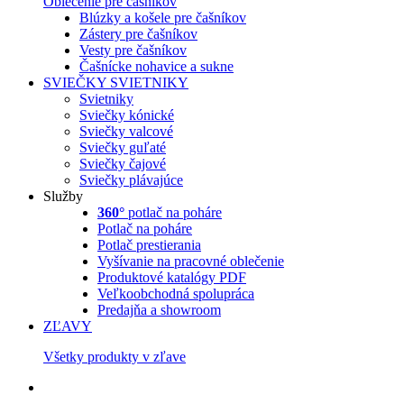
Oblečenie pre čašníkov
Blúzky a košele pre čašníkov
Zástery pre čašníkov
Vesty pre čašníkov
Čašnícke nohavice a sukne
SVIEČKY
SVIETNIKY
Svietniky
Sviečky kónické
Sviečky valcové
Sviečky guľaté
Sviečky čajové
Sviečky plávajúce
Služby
360°
potlač na poháre
Potlač na poháre
Potlač prestierania
Vyšívanie na pracovné oblečenie
Produktové katalógy PDF
Veľkoobchodná spolupráca
Predajňa a showroom
ZĽAVY
Všetky produkty v zľave