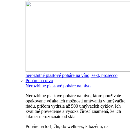
nerozbitné plastové poháre na víno, sekt, prosecco
Poháre na pivo
Nerozbitné plastové poháre na pivo
Nerozbitné plastové poháre na pivo, ktoré používate
opakovane vďaka ich možnosti umývania v umývačke
riadu, pričom vydržia až 500 umývacích cyklov. Ich
kvalitné prevedenie a vysoká čírosť znamená, že ich
takmer nerozoznáte od skla.
Poháre na loď, čln, do wellness, k bazénu, na