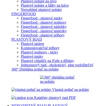
Plastové poháre na pivo
Plastové poháre a šálky na kávu
Nerozbitné plastové poháre
FINGERFOOD
Fingerfood - plastové misky
Fingerfood - plastové podnosy
Fingerfood - plastové nádobky
Fingerfood - plastové tanieriky
Fingerfood - plastové príbory
PLASTOVÝ RIAD
Plastové taniere
Kompostovateľné príbory
Plastové podnosy - tácky
Plastové misky
Plastové chladiče na fľaše a džbány
Jednorazový riad - ekologický, plne rozložiteľný
360° Digitálna potlač na poháre
Vlastná potlač na poháre
Katalógy plastový riad PDF
NEROZBITNÝ RIAD
PLASTOVÝ