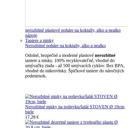
nerozbitné plastové poháre na koktaily, alko a nealko
nápoje
Taniere a misky
Nerozbitné poháre na koktaily, alko a nealko
Odolné, bezpečné a moderné plastové
nerozbitné
taniere a misky. 100% recyklovateľné, vhodné do
umývačky riadu - až 500 umývacích cyklov. Bez BPA,
vhodné do mikrovlnky. Špičkové taniere do náročných
podmienok.
Nerozbitné taniere
Nerozbitné misky na polievku/šalát STOVEN Ø 19cm,
biele
17,28 €