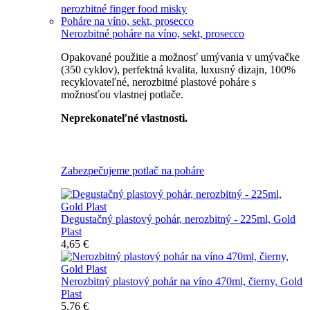
nerozbitné finger food misky
Poháre na víno, sekt, prosecco
Nerozbitné poháre na víno, sekt, prosecco
Opakované použitie a možnosť umývania v umývačke
(350 cyklov), perfektná kvalita, luxusný dizajn, 100%
recyklovateľné, nerozbitné plastové poháre s
možnosťou vlastnej potlače.
Neprekonateľné vlastnosti.
Všetky nerozbitné poháre
Zabezpečujeme potlač na poháre
Degustačný plastový pohár, nerozbitný - 225ml, Gold
Plast
4,65 €
Nerozbitný plastový pohár na víno 470ml, čierny, Gold
Plast
5,76 €