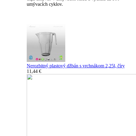
umývacích cyklov.
Nerozbitné džbány, karafy, chladiče
Nerozbitný plastový džbán s vrchnákom 2,25l, číry
11,44 €