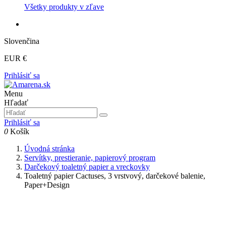
Všetky produkty v zľave
Slovenčina
EUR €
Prihlásiť sa
Menu
Hľadať
Prihlásiť sa
0
Košík
Úvodná stránka
Servítky, prestieranie, papierový program
Darčekový toaletný papier a vreckovky
Toaletný papier Cactuses, 3 vrstvový, darčekové balenie,
Paper+Design