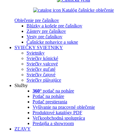
Katalóg čašnícke oblečenie
Oblečenie pre čašníkov
Blúzky a košele pre čašníkov
Zástery pre čašníkov
Vesty pre čašníkov
Čašnícke nohavice a sukne
SVIEČKY
SVIETNIKY
Svietniky
Sviečky kónické
Sviečky valcové
Sviečky guľaté
Sviečky čajové
Sviečky plávajúce
Služby
360°
potlač na poháre
Potlač na poháre
Potlač prestierania
Vyšívanie na pracovné oblečenie
Produktové katalógy PDF
Veľkoobchodná spolupráca
Predajňa a showroom
ZĽAVY