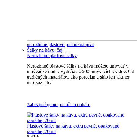
nerozbitné plastové poháre na pivo
Šálky na kávu, čaj
Nerozbitné plastové šálky
Nerozbitné plastové šálky na kávu môžete umývať v
umývačke riadu. Vydržia až 500 umývacích cyklov. Od
tradičných materiálov, ako porcelán a sklo ich takmer
nerozoznáte.
Nerozbitné plastové šálky na kávu
Zabezpečujeme potlač na poháre
Plastové šálky na kávu, extra pevné, opakované
použitie, 70 ml
8,41 €