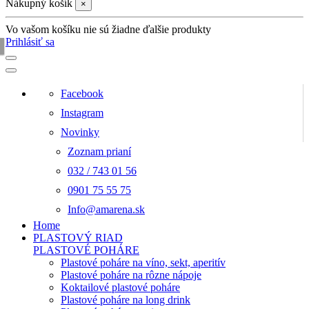
Nákupný košík
×
Vo vašom košíku nie sú žiadne ďalšie produkty
Prihlásiť sa
Facebook
Instagram
Novinky
Zoznam prianí
032 / 743 01 56
0901 75 55 75
Info@amarena.sk
Home
PLASTOVÝ RIAD
PLASTOVÉ POHÁRE
Plastové poháre na víno, sekt, aperitív
Plastové poháre na rôzne nápoje
Koktailové plastové poháre
Plastové poháre na long drink