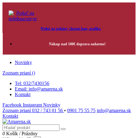
Potlač na poháre, vlastné logo, grafika
Nákup nad 100€ doprava zadarmo!
Novinky
Zoznam prianí (
)
Tel: 032/7430156
Email: info@amarena.sk
Kontakt
Facebook
Instagram
Novinky
Zoznam prianí
032 / 743 01 56
•
0901 75 55 75
info@amarena.sk
Kontakt
0
Košík
/
Prázdny