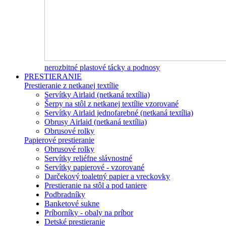
nerozbitné plastové tácky a podnosy
PRESTIERANIE
Prestieranie z netkanej textílie
Servítky Airlaid (netkaná textília)
Šerpy na stôl z netkanej textílie vzorované
Servítky Airlaid jednofarebné (netkaná textília)
Obrusy Airlaid (netkaná textília)
Obrusové rolky
Papierové prestieranie
Obrusové rolky
Servítky reliéfne slávnostné
Servítky papierové - vzorované
Darčekový toaletný papier a vreckovky
Prestieranie na stôl a pod taniere
Podbradníky
Banketové sukne
Príborníky - obaly na príbor
Detské prestieranie