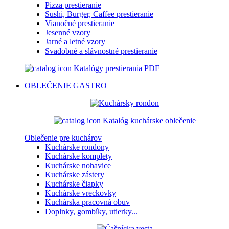
Pizza prestieranie
Sushi, Burger, Caffee prestieranie
Vianočné prestieranie
Jesenné vzory
Jarné a letné vzory
Svadobné a slávnostné prestieranie
Katalógy prestierania PDF
OBLEČENIE
GASTRO
Katalóg kuchárske oblečenie
Oblečenie pre kuchárov
Kuchárske rondony
Kuchárske komplety
Kuchárske nohavice
Kuchárske zástery
Kuchárske čiapky
Kuchárske vreckovky
Kuchárska pracovná obuv
Doplnky, gombíky, utierky...