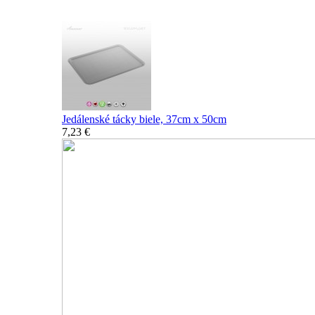
Nerozbitné tácky a podnosy
Jedálenské tácky biele, 37cm x 50cm
7,23 €