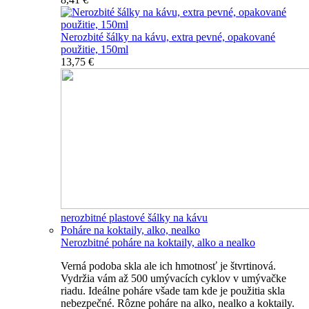
Nerozbité šálky na kávu, extra pevné, opakované
použitie, 150ml
13,75 €
nerozbitné plastové šálky na kávu
Poháre na koktaily, alko, nealko
Nerozbitné poháre na koktaily, alko a nealko
Verná podoba skla ale ich hmotnosť je štvrtinová.
Vydržia vám až 500 umývacích cyklov v umývačke
riadu. Ideálne poháre všade tam kde je použitia skla
nebezpečné. Rôzne poháre na alko, nealko a koktaily.