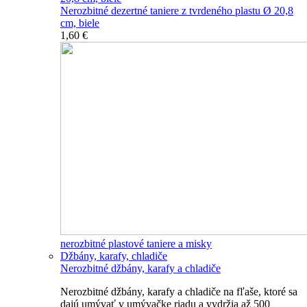
Nerozbitné dezertné taniere z tvrdeného plastu Ø 20,8
cm, biele
1,60 €
nerozbitné plastové taniere a misky
Džbány, karafy, chladiče
Nerozbitné džbány, karafy a chladiče
Nerozbitné džbány, karafy a chladiče na fľaše, ktoré sa
dajú umývať v umývačke riadu a vydržia až 500