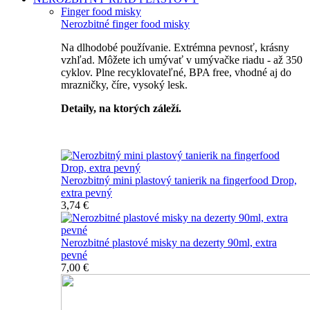
Finger food misky
Nerozbitné finger food misky
Na dlhodobé používanie. Extrémna pevnosť, krásny
vzhľad. Môžete ich umývať v umývačke riadu - až 350
cyklov. Plne recyklovateľné, BPA free, vhodné aj do
mrazničky, číre, vysoký lesk.
Detaily, na ktorých záleží.
Špičkový catering
Nerozbitný mini plastový tanierik na fingerfood Drop,
extra pevný
3,74 €
Nerozbitné plastové misky na dezerty 90ml, extra
pevné
7,00 €