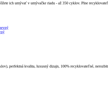
ete ich umývať v umývačke riadu - až 350 cyklov. Plne recyklovateľn
vný
), perfektná kvalita, luxusný dizajn, 100% recyklovateľné, nerozbitn