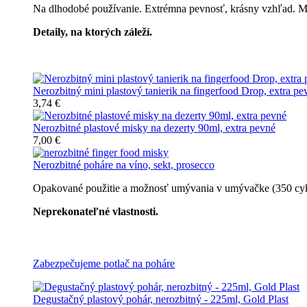
Na dlhodobé používanie. Extrémna pevnosť, krásny vzhľad. Môž
Detaily, na ktorých záleží.
Špičkový catering
Nerozbitný mini plastový tanierik na fingerfood Drop, extra pe
3,74 €
Nerozbitné plastové misky na dezerty 90ml, extra pevné
7,00 €
Nerozbitné poháre na víno, sekt, prosecco
Opakované použitie a možnosť umývania v umývačke (350 cyklov
Neprekonateľné vlastnosti.
Všetky nerozbitné poháre
Zabezpečujeme potlač na poháre
Degustačný plastový pohár, nerozbitný - 225ml, Gold Plast