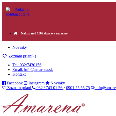
Nákup nad 100€ doprava zadarmo!
Novinky
Zoznam prianí (
)
Tel: 032/7430156
Email: info@amarena.sk
Kontakt
Facebook
Instagram
Novinky
Zoznam prianí
032 / 743 01 56
•
0901 75 55 75
info@amare