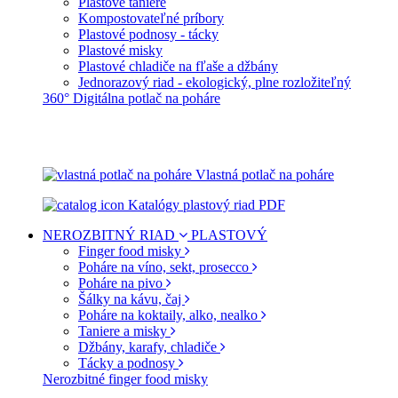
Plastové taniere
Kompostovateľné príbory
Plastové podnosy - tácky
Plastové misky
Plastové chladiče na fľaše a džbány
Jednorazový riad - ekologický, plne rozložiteľný
360° Digitálna potlač na poháre
Vlastná potlač na poháre
Katalógy plastový riad PDF
NEROZBITNÝ RIAD
PLASTOVÝ
Finger food misky
Poháre na víno, sekt, prosecco
Poháre na pivo
Šálky na kávu, čaj
Poháre na koktaily, alko, nealko
Taniere a misky
Džbány, karafy, chladiče
Tácky a podnosy
Nerozbitné finger food misky