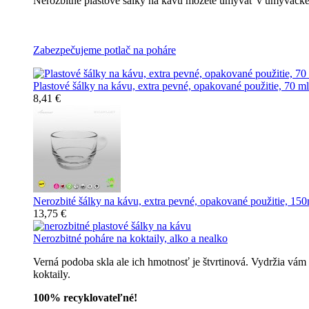
Nerozbitné plastové šálky na kávu môžete umývať v umývačke r
Nerozbitné plastové šálky na kávu
Zabezpečujeme potlač na poháre
Plastové šálky na kávu, extra pevné, opakované použitie, 70 ml
8,41 €
Nerozbité šálky na kávu, extra pevné, opakované použitie, 150
13,75 €
Nerozbitné poháre na koktaily, alko a nealko
Verná podoba skla ale ich hmotnosť je štvrtinová. Vydržia vám
koktaily.
100% recyklovateľné!