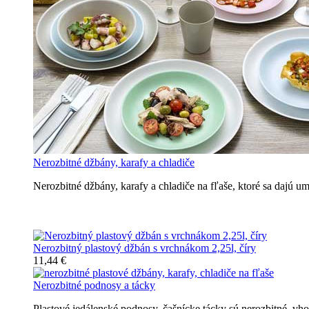
Nerozbitné džbány, karafy a chladiče
Nerozbitné džbány, karafy a chladiče na fľaše, ktoré sa dajú 
Nerozbitné džbány, karafy, chladiče
Nerozbitný plastový džbán s vrchnákom 2,25l, číry
11,44 €
Nerozbitné podnosy a tácky
Plastové jedálenské podnosy, čašnícke tácky sú nerozbitné, v