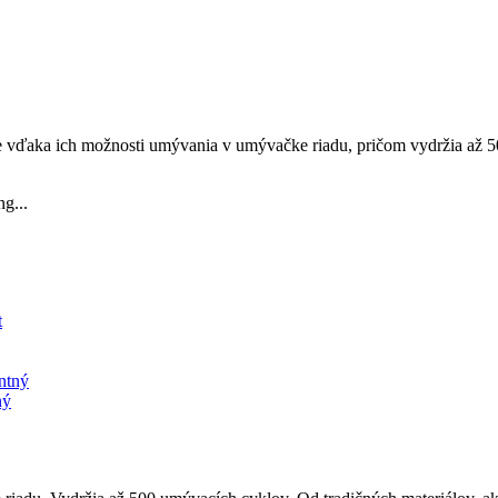
e vďaka ich možnosti umývania v umývačke riadu, pričom vydržia až 50
g...
ný