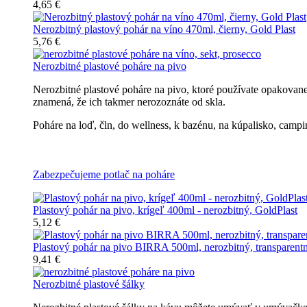
4,65 €
Nerozbitný plastový pohár na víno 470ml, čierny, Gold Plast
5,76 €
Nerozbitné plastové poháre na pivo
Nerozbitné plastové poháre na pivo, ktoré používate opakovan
znamená, že ich takmer nerozoznáte od skla.
Poháre na loď, čln, do wellness, k bazénu, na kúpalisko, campin
Všetky nerozbitné poháre na pivo
Zabezpečujeme potlač na poháre
Plastový pohár na pivo, krígeľ 400ml - nerozbitný, GoldPlast
5,12 €
Plastový pohár na pivo BIRRA 500ml, nerozbitný, transparent
9,41 €
Nerozbitné plastové šálky