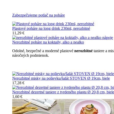
Všetky nerozbitné poháre
Zabezpečujeme potlač na poháre
Plastové poháre na long drink 230ml, nerozbitné
11,29 €
Nerozbitné poháre na koktaily, alko a nealko
Odolné, bezpečné a moderné plastové
nerozbitné
taniere a mi
náročných podmienok.
Nerozbitné taniere
Nerozbitné misky na polievku/šalát STOVEN Ø 19cm, biele
17,28 €
Nerozbitné dezertné taniere z tvrdeného plastu Ø 20,8 cm, biel
1,60 €