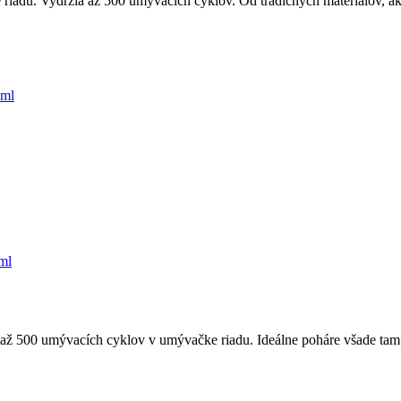
iadu. Vydržia až 500 umývacích cyklov. Od tradičných materiálov, ako
ml
 až 500 umývacích cyklov v umývačke riadu. Ideálne poháre všade tam 