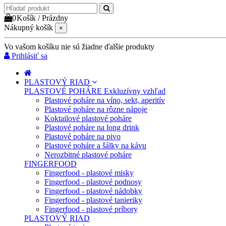
0
Košík
/
Prázdny
Nákupný košík
×
Vo vašom košíku nie sú žiadne ďalšie produkty
Prihlásiť sa
PLASTOVÝ RIAD
PLASTOVÉ POHÁRE
Exkluzívny vzhľad
Plastové poháre na víno, sekt, aperitív
Plastové poháre na rôzne nápoje
Koktailové plastové poháre
Plastové poháre na long drink
Plastové poháre na pivo
Plastové poháre a šálky na kávu
Nerozbitné plastové poháre
FINGERFOOD
Fingerfood - plastové misky
Fingerfood - plastové podnosy
Fingerfood - plastové nádobky
Fingerfood - plastové tanieriky
Fingerfood - plastové príbory
PLASTOVÝ RIAD