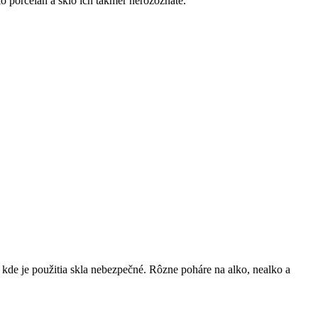
 porcelán a sklo ich takmer nerozoznáte.
kde je použitia skla nebezpečné. Rôzne poháre na alko, nealko a