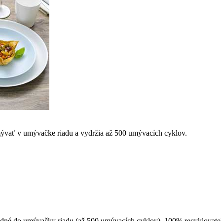
umývať v umývačke riadu a vydržia až 500 umývacích cyklov.
hodné do umývačky riadu (až 500 umývacích cyklov). 100% recyklovate