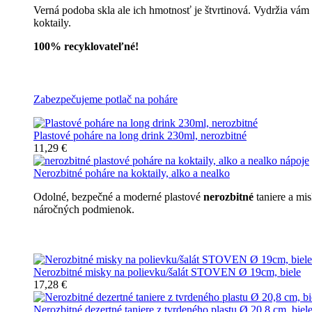
Verná podoba skla ale ich hmotnosť je štvrtinová. Vydržia vám
koktaily.
100% recyklovateľné!
Všetky nerozbitné poháre
Zabezpečujeme potlač na poháre
Plastové poháre na long drink 230ml, nerozbitné
11,29 €
Nerozbitné poháre na koktaily, alko a nealko
Odolné, bezpečné a moderné plastové
nerozbitné
taniere a mi
náročných podmienok.
Nerozbitné taniere
Nerozbitné misky na polievku/šalát STOVEN Ø 19cm, biele
17,28 €
Nerozbitné dezertné taniere z tvrdeného plastu Ø 20,8 cm, biel