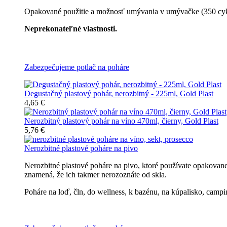
Opakované použitie a možnosť umývania v umývačke (350 cyklov
Neprekonateľné vlastnosti.
Všetky nerozbitné poháre
Zabezpečujeme potlač na poháre
Degustačný plastový pohár, nerozbitný - 225ml, Gold Plast
4,65 €
Nerozbitný plastový pohár na víno 470ml, čierny, Gold Plast
5,76 €
Nerozbitné plastové poháre na pivo
Nerozbitné plastové poháre na pivo, ktoré používate opakovan
znamená, že ich takmer nerozoznáte od skla.
Poháre na loď, čln, do wellness, k bazénu, na kúpalisko, campin
Všetky nerozbitné poháre na pivo