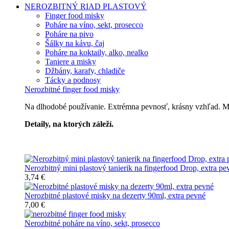
NEROZBITNÝ RIAD
PLASTOVÝ
Finger food misky
Poháre na víno, sekt, prosecco
Poháre na pivo
Šálky na kávu, čaj
Poháre na koktaily, alko, nealko
Taniere a misky
Džbány, karafy, chladiče
Tácky a podnosy
Nerozbitné finger food misky
Na dlhodobé používanie. Extrémna pevnosť, krásny vzhľad. Môž
Detaily, na ktorých záleží.
Špičkový catering
Nerozbitný mini plastový tanierik na fingerfood Drop, extra pe
3,74 €
Nerozbitné plastové misky na dezerty 90ml, extra pevné
7,00 €
Nerozbitné poháre na víno, sekt, prosecco