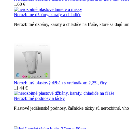
1,60 €
Nerozbitné džbány, karafy a chladiče
Nerozbitné džbány, karafy a chladiče na fľaše, ktoré sa dajú 
Nerozbitné džbány, karafy, chladiče
Nerozbitný plastový džbán s vrchnákom 2,25l, číry
11,44 €
Nerozbitné podnosy a tácky
Plastové jedálenské podnosy, čašnícke tácky sú nerozbitné, v
Nerozbitné tácky a podnosy