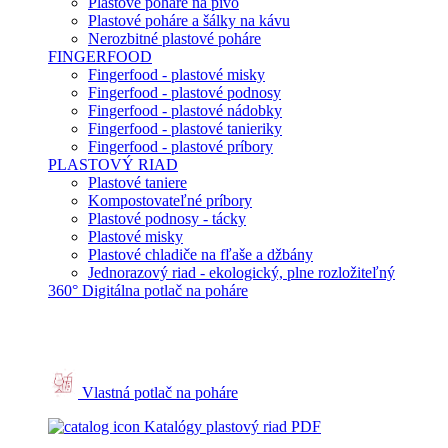
Plastové poháre na pivo
Plastové poháre a šálky na kávu
Nerozbitné plastové poháre
FINGERFOOD
Fingerfood - plastové misky
Fingerfood - plastové podnosy
Fingerfood - plastové nádobky
Fingerfood - plastové tanieriky
Fingerfood - plastové príbory
PLASTOVÝ RIAD
Plastové taniere
Kompostovateľné príbory
Plastové podnosy - tácky
Plastové misky
Plastové chladiče na fľaše a džbány
Jednorazový riad - ekologický, plne rozložiteľný
360° Digitálna potlač na poháre
Vlastná potlač na poháre
Katalógy plastový riad PDF