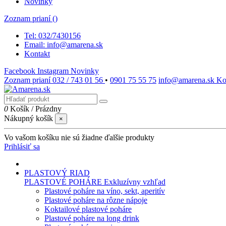
Novinky
Zoznam prianí (
)
Tel: 032/7430156
Email: info@amarena.sk
Kontakt
Facebook
Instagram
Novinky
Zoznam prianí
032 / 743 01 56
•
0901 75 55 75
info@amarena.sk
Ko
0
Košík
/
Prázdny
Nákupný košík
×
Vo vašom košíku nie sú žiadne ďalšie produkty
Prihlásiť sa
PLASTOVÝ RIAD
PLASTOVÉ POHÁRE
Exkluzívny vzhľad
Plastové poháre na víno, sekt, aperitív
Plastové poháre na rôzne nápoje
Koktailové plastové poháre
Plastové poháre na long drink