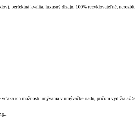
), perfektná kvalita, luxusný dizajn, 100% recyklovateľné, nerozbitn
e vďaka ich možnosti umývania v umývačke riadu, pričom vydržia až 50
g...