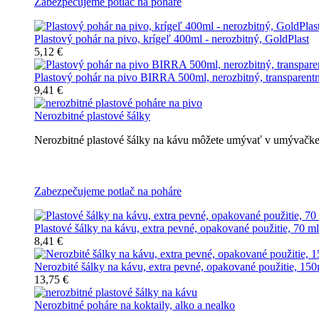
Zabezpečujeme potlač na poháre
Plastový pohár na pivo, krígeľ 400ml - nerozbitný, GoldPlast
5,12 €
Plastový pohár na pivo BIRRA 500ml, nerozbitný, transparent
9,41 €
Nerozbitné plastové šálky
Nerozbitné plastové šálky na kávu môžete umývať v umývačke r
Nerozbitné plastové šálky na kávu
Zabezpečujeme potlač na poháre
Plastové šálky na kávu, extra pevné, opakované použitie, 70 ml
8,41 €
Nerozbité šálky na kávu, extra pevné, opakované použitie, 150
13,75 €
Nerozbitné poháre na koktaily, alko a nealko