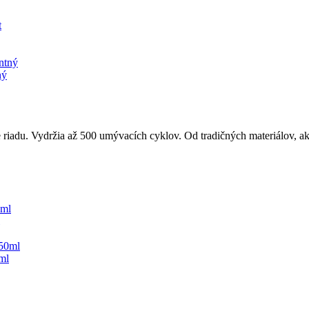
ný
iadu. Vydržia až 500 umývacích cyklov. Od tradičných materiálov, ako
ml