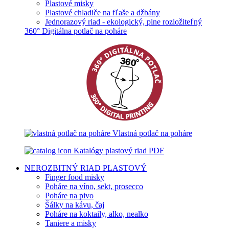
Plastové misky
Plastové chladiče na fľaše a džbány
Jednorazový riad - ekologický, plne rozložiteľný
360° Digitálna potlač na poháre
Vlastná potlač na poháre
Katalógy plastový riad PDF
NEROZBITNÝ RIAD
PLASTOVÝ
Finger food misky
Poháre na víno, sekt, prosecco
Poháre na pivo
Šálky na kávu, čaj
Poháre na koktaily, alko, nealko
Taniere a misky