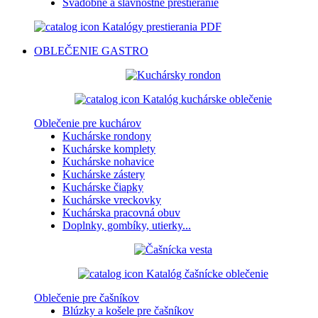
Svadobné a slávnostné prestieranie
Katalógy prestierania PDF
OBLEČENIE
GASTRO
Katalóg kuchárske oblečenie
Oblečenie pre kuchárov
Kuchárske rondony
Kuchárske komplety
Kuchárske nohavice
Kuchárske zástery
Kuchárske čiapky
Kuchárske vreckovky
Kuchárska pracovná obuv
Doplnky, gombíky, utierky...
Katalóg čašnícke oblečenie
Oblečenie pre čašníkov
Blúzky a košele pre čašníkov