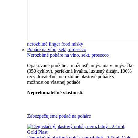
nerozbitné finger food misky
Poháre na víno, sekt, prosecco
Nerozbitné poháre na víno, sekt, prosecco
Opakované použitie a možnosť umývania v umývačke
(350 cyklov), perfektná kvalita, luxusný dizajn, 100%
recyklovateľné, nerozbitné plastové poháre s
možnosťou vlastnej potlače.
Neprekonateľné vlastnosti.
Všetky nerozbitné poháre
Zabezpečujeme potlač na poháre
Degustačný plastový pohár, nerozbitný - 225ml, Gold