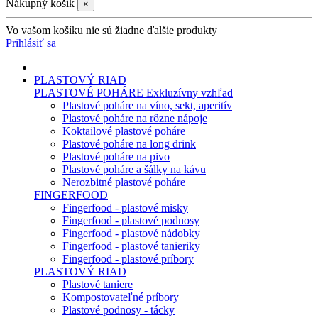
Nákupný košík
×
Vo vašom košíku nie sú žiadne ďalšie produkty
Prihlásiť sa
PLASTOVÝ RIAD
PLASTOVÉ POHÁRE
Exkluzívny vzhľad
Plastové poháre na víno, sekt, aperitív
Plastové poháre na rôzne nápoje
Koktailové plastové poháre
Plastové poháre na long drink
Plastové poháre na pivo
Plastové poháre a šálky na kávu
Nerozbitné plastové poháre
FINGERFOOD
Fingerfood - plastové misky
Fingerfood - plastové podnosy
Fingerfood - plastové nádobky
Fingerfood - plastové tanieriky
Fingerfood - plastové príbory
PLASTOVÝ RIAD
Plastové taniere
Kompostovateľné príbory
Plastové podnosy - tácky