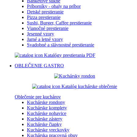
Banketové sukne
Príborníky - obaly na príbor
Detské prestieranie
Pizza prestieranie
Sushi, Burger, Caffee prestieranie
Vianočné prestieranie
Jesenné vzory
Jarné a letné vzory
Svadobné a slávnostné prestieranie
Katalógy prestierania PDF
OBLEČENIE
GASTRO
Katalóg kuchárske oblečenie
Oblečenie pre kuchárov
Kuchárske rondony
Kuchárske komplety
Kuchárske nohavice
Kuchárske zástery
Kuchárske čiapky
Kuchárske vreckovky
Kuchárska pracovná obuv