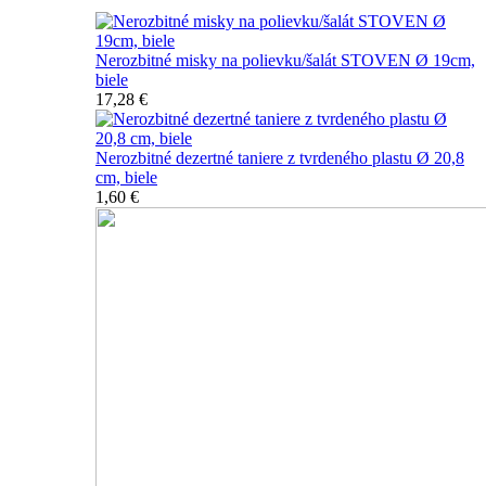
Nerozbitné misky na polievku/šalát STOVEN Ø 19cm,
biele
17,28 €
Nerozbitné dezertné taniere z tvrdeného plastu Ø 20,8
cm, biele
1,60 €