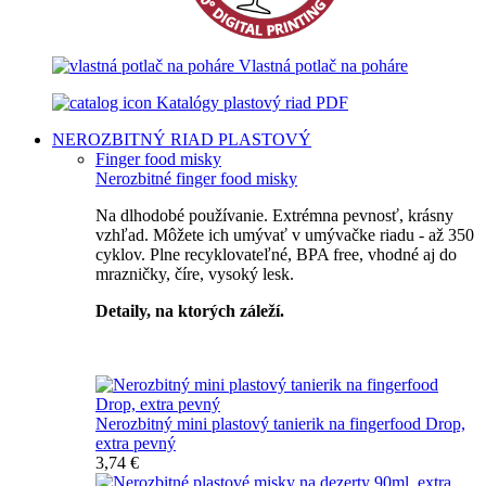
Vlastná potlač na poháre
Katalógy plastový riad PDF
NEROZBITNÝ RIAD
PLASTOVÝ
Finger food misky
Nerozbitné finger food misky
Na dlhodobé používanie. Extrémna pevnosť, krásny
vzhľad. Môžete ich umývať v umývačke riadu - až 350
cyklov. Plne recyklovateľné, BPA free, vhodné aj do
mrazničky, číre, vysoký lesk.
Detaily, na ktorých záleží.
Špičkový catering
Nerozbitný mini plastový tanierik na fingerfood Drop,
extra pevný
3,74 €