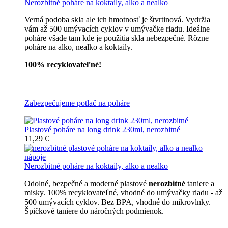
Nerozbitné poháre na koktaily, alko a nealko
Verná podoba skla ale ich hmotnosť je štvrtinová. Vydržia
vám až 500 umývacích cyklov v umývačke riadu. Ideálne
poháre všade tam kde je použitia skla nebezpečné. Rôzne
poháre na alko, nealko a koktaily.
100% recyklovateľné!
Všetky nerozbitné poháre
Zabezpečujeme potlač na poháre
Plastové poháre na long drink 230ml, nerozbitné
11,29 €
Nerozbitné poháre na koktaily, alko a nealko
Odolné, bezpečné a moderné plastové
nerozbitné
taniere a
misky. 100% recyklovateľné, vhodné do umývačky riadu - až
500 umývacích cyklov. Bez BPA, vhodné do mikrovlnky.
Špičkové taniere do náročných podmienok.