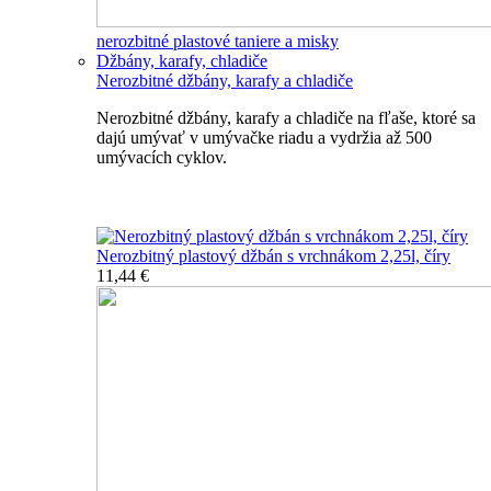
nerozbitné plastové taniere a misky
Džbány, karafy, chladiče
Nerozbitné džbány, karafy a chladiče
Nerozbitné džbány, karafy a chladiče na fľaše, ktoré sa
dajú umývať v umývačke riadu a vydržia až 500
umývacích cyklov.
Nerozbitné džbány, karafy, chladiče
Nerozbitný plastový džbán s vrchnákom 2,25l, číry
11,44 €