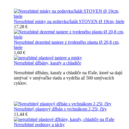
Nerozbitné taniere
Nerozbitné misky na polievku/šalát STOVEN Ø 19cm, biele
17,28 €
Nerozbitné dezertné taniere z tvrdeného plastu Ø 20,8 cm,
biele
1,60 €
Nerozbitné džbány, karafy a chladiče
Nerozbitné džbány, karafy a chladiče na fľaše, ktoré sa dajú
umývať v umývačke riadu a vydržia až 500 umývacích
cyklov.
Nerozbitné džbány, karafy, chladiče
Nerozbitný plastový džbán s vrchnákom 2,25l, číry
11,44 €
Nerozbitné podnosy a tácky