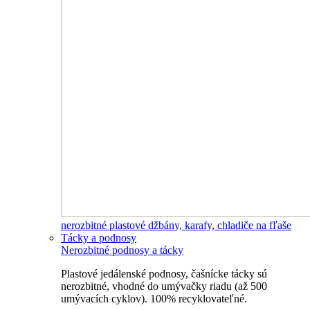
nerozbitné plastové džbány, karafy, chladiče na fľaše
Tácky a podnosy
Nerozbitné podnosy a tácky
Plastové jedálenské podnosy, čašnícke tácky sú
nerozbitné, vhodné do umývačky riadu (až 500
umývacích cyklov). 100% recyklovateľné.