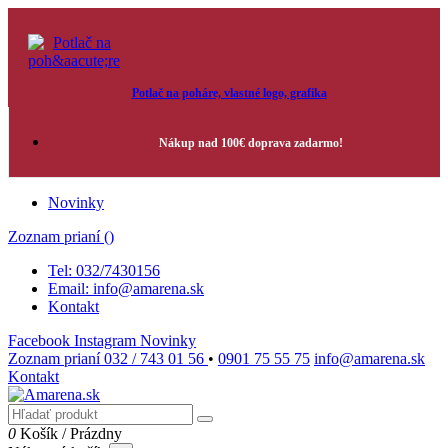
Potlač na poháre, vlastné logo, grafika
Nákup nad 100€ doprava zadarmo!
Novinky
Zoznam prianí (
)
Tel: 032/7430156
Email: info@amarena.sk
Kontakt
Facebook
Instagram
Novinky
Zoznam prianí
032 / 743 01 56
•
0901 75 55 75
info@amarena.sk
Kontakt
0
Košík
/
Prázdny