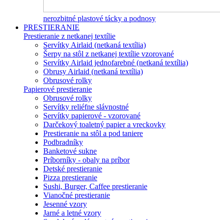
nerozbitné plastové tácky a podnosy
PRESTIERANIE
Prestieranie z netkanej textílie
Servítky Airlaid (netkaná textília)
Šerpy na stôl z netkanej textílie vzorované
Servítky Airlaid jednofarebné (netkaná textília)
Obrusy Airlaid (netkaná textília)
Obrusové rolky
Papierové prestieranie
Obrusové rolky
Servítky reliéfne slávnostné
Servítky papierové - vzorované
Darčekový toaletný papier a vreckovky
Prestieranie na stôl a pod taniere
Podbradníky
Banketové sukne
Príborníky - obaly na príbor
Detské prestieranie
Pizza prestieranie
Sushi, Burger, Caffee prestieranie
Vianočné prestieranie
Jesenné vzory
Jarné a letné vzory