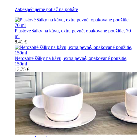
Zabezpečujeme potlač na poháre
Plastové šálky na kávu, extra pevné, opakované použitie, 70
ml
8,41 €
Nerozbité šálky na kávu, extra pevné, opakované použitie,
150ml
13,75 €