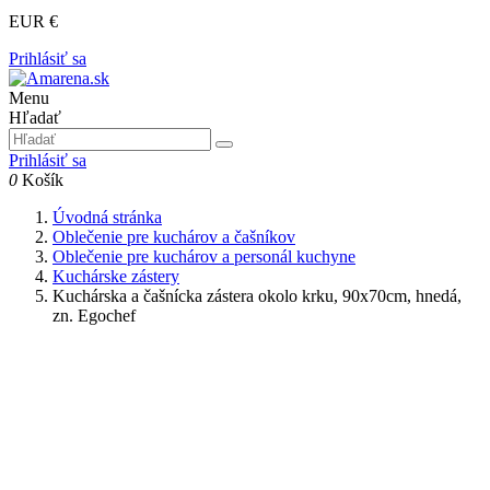
EUR €
Prihlásiť sa
Menu
Hľadať
Prihlásiť sa
0
Košík
Úvodná stránka
Oblečenie pre kuchárov a čašníkov
Oblečenie pre kuchárov a personál kuchyne
Kuchárske zástery
Kuchárska a čašnícka zástera okolo krku, 90x70cm, hnedá,
zn. Egochef