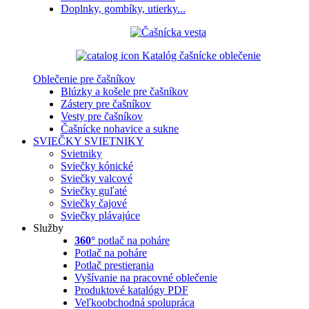
Doplnky, gombíky, utierky...
Katalóg čašnícke oblečenie
Oblečenie pre čašníkov
Blúzky a košele pre čašníkov
Zástery pre čašníkov
Vesty pre čašníkov
Čašnícke nohavice a sukne
SVIEČKY
SVIETNIKY
Svietniky
Sviečky kónické
Sviečky valcové
Sviečky guľaté
Sviečky čajové
Sviečky plávajúce
Služby
360°
potlač na poháre
Potlač na poháre
Potlač prestierania
Vyšívanie na pracovné oblečenie
Produktové katalógy PDF
Veľkoobchodná spolupráca