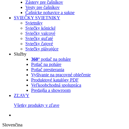
Zástery pre čašníkov
Vesty pre čašníkov
Čašnícke nohavice a sukne
SVIEČKY
SVIETNIKY
Svietniky
Sviečky kónické
Sviečky valcové
Sviečky guľaté
Sviečky čajové
Sviečky plávajúce
Služby
360°
potlač na poháre
Potlač na poháre
Potlač prestierania
Vyšívanie na pracovné oblečenie
Produktové katalógy PDF
Veľkoobchodná spolupráca
Predajňa a showroom
ZĽAVY
Všetky produkty v zľave
Slovenčina