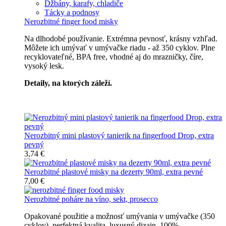
Džbány, karafy, chladiče
Tácky a podnosy
Nerozbitné finger food misky
Na dlhodobé používanie. Extrémna pevnosť, krásny vzhľad.
Môžete ich umývať v umývačke riadu - až 350 cyklov. Plne
recyklovateľné, BPA free, vhodné aj do mrazničky, číre,
vysoký lesk.
Detaily, na ktorých záleží.
Špičkový catering
Nerozbitný mini plastový tanierik na fingerfood Drop, extra
pevný
3,74 €
Nerozbitné plastové misky na dezerty 90ml, extra pevné
7,00 €
Nerozbitné poháre na víno, sekt, prosecco
Opakované použitie a možnosť umývania v umývačke (350
cyklov), perfektná kvalita, luxusný dizajn, 100%