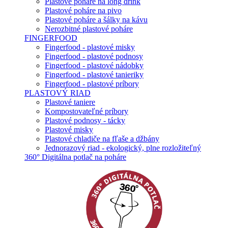
Plastové poháre na long drink
Plastové poháre na pivo
Plastové poháre a šálky na kávu
Nerozbitné plastové poháre
FINGERFOOD
Fingerfood - plastové misky
Fingerfood - plastové podnosy
Fingerfood - plastové nádobky
Fingerfood - plastové tanieriky
Fingerfood - plastové príbory
PLASTOVÝ RIAD
Plastové taniere
Kompostovateľné príbory
Plastové podnosy - tácky
Plastové misky
Plastové chladiče na fľaše a džbány
Jednorazový riad - ekologický, plne rozložiteľný
360° Digitálna potlač na poháre