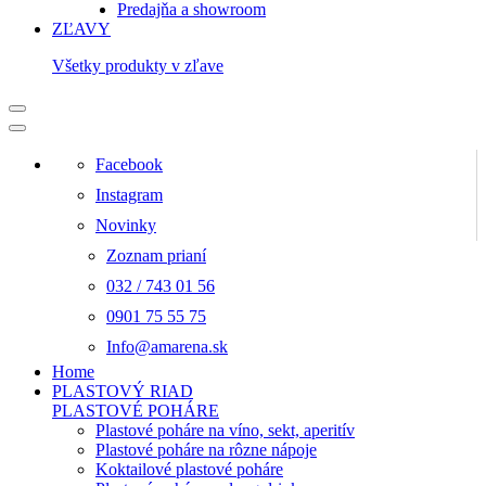
Predajňa a showroom
ZĽAVY
Všetky produkty v zľave
Facebook
Instagram
Novinky
Zoznam prianí
032 / 743 01 56
0901 75 55 75
Info@amarena.sk
Home
PLASTOVÝ RIAD
PLASTOVÉ POHÁRE
Plastové poháre na víno, sekt, aperitív
Plastové poháre na rôzne nápoje
Koktailové plastové poháre