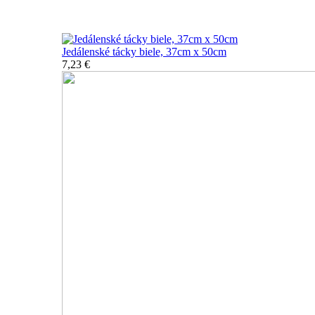
Nerozbitné tácky a podnosy
Jedálenské tácky biele, 37cm x 50cm
7,23 €