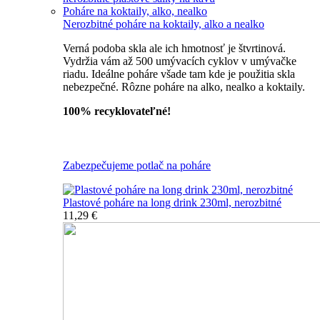
Poháre na koktaily, alko, nealko
Nerozbitné poháre na koktaily, alko a nealko
Verná podoba skla ale ich hmotnosť je štvrtinová.
Vydržia vám až 500 umývacích cyklov v umývačke
riadu. Ideálne poháre všade tam kde je použitia skla
nebezpečné. Rôzne poháre na alko, nealko a koktaily.
100% recyklovateľné!
Všetky nerozbitné poháre
Zabezpečujeme potlač na poháre
Plastové poháre na long drink 230ml, nerozbitné
11,29 €