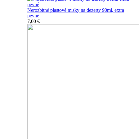
Nerozbitné plastové misky na dezerty 90ml, extra
pevné
7,00 €