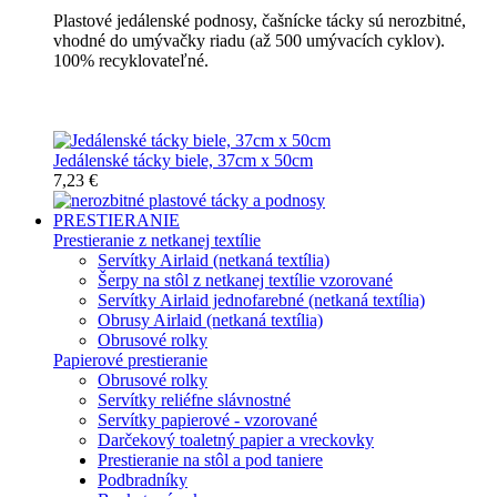
Plastové jedálenské podnosy, čašnícke tácky sú nerozbitné,
vhodné do umývačky riadu (až 500 umývacích cyklov).
100% recyklovateľné.
Nerozbitné tácky a podnosy
Jedálenské tácky biele, 37cm x 50cm
7,23 €
PRESTIERANIE
Prestieranie z netkanej textílie
Servítky Airlaid (netkaná textília)
Šerpy na stôl z netkanej textílie vzorované
Servítky Airlaid jednofarebné (netkaná textília)
Obrusy Airlaid (netkaná textília)
Obrusové rolky
Papierové prestieranie
Obrusové rolky
Servítky reliéfne slávnostné
Servítky papierové - vzorované
Darčekový toaletný papier a vreckovky
Prestieranie na stôl a pod taniere
Podbradníky