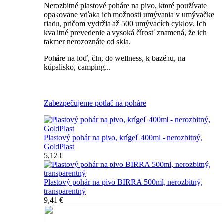
Nerozbitné plastové poháre na pivo, ktoré používate
opakovane vďaka ich možnosti umývania v umývačke
riadu, pričom vydržia až 500 umývacích cyklov. Ich
kvalitné prevedenie a vysoká čírosť znamená, že ich
takmer nerozoznáte od skla.
Poháre na loď, čln, do wellness, k bazénu, na
kúpalisko, camping...
Všetky nerozbitné poháre na pivo
Zabezpečujeme potlač na poháre
Plastový pohár na pivo, krígeľ 400ml - nerozbitný,
GoldPlast
5,12 €
Plastový pohár na pivo BIRRA 500ml, nerozbitný,
transparentný
9,41 €