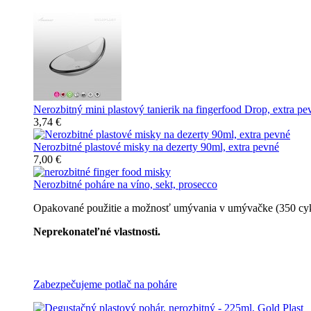
Nerozbitný mini plastový tanierik na fingerfood Drop, extra pe
3,74 €
Nerozbitné plastové misky na dezerty 90ml, extra pevné
7,00 €
Nerozbitné poháre na víno, sekt, prosecco
Opakované použitie a možnosť umývania v umývačke (350 cyklov
Neprekonateľné vlastnosti.
Všetky nerozbitné poháre
Zabezpečujeme potlač na poháre