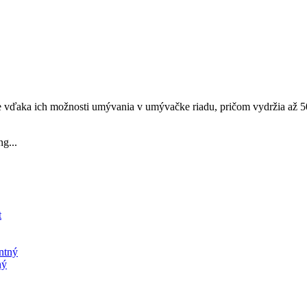
e vďaka ich možnosti umývania v umývačke riadu, pričom vydržia až 50
g...
ný