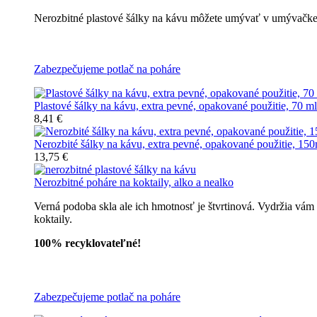
Nerozbitné plastové šálky na kávu môžete umývať v umývačke r
Nerozbitné plastové šálky na kávu
Zabezpečujeme potlač na poháre
Plastové šálky na kávu, extra pevné, opakované použitie, 70 ml
8,41 €
Nerozbité šálky na kávu, extra pevné, opakované použitie, 150
13,75 €
Nerozbitné poháre na koktaily, alko a nealko
Verná podoba skla ale ich hmotnosť je štvrtinová. Vydržia vám
koktaily.
100% recyklovateľné!
Všetky nerozbitné poháre
Zabezpečujeme potlač na poháre