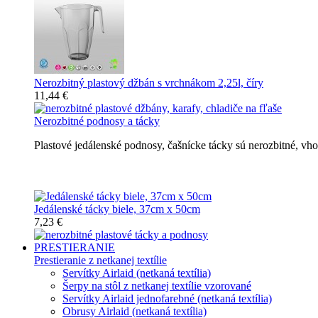
Nerozbitný plastový džbán s vrchnákom 2,25l, číry
11,44 €
Nerozbitné podnosy a tácky
Plastové jedálenské podnosy, čašnícke tácky sú nerozbitné, v
Nerozbitné tácky a podnosy
Jedálenské tácky biele, 37cm x 50cm
7,23 €
PRESTIERANIE
Prestieranie z netkanej textílie
Servítky Airlaid (netkaná textília)
Šerpy na stôl z netkanej textílie vzorované
Servítky Airlaid jednofarebné (netkaná textília)
Obrusy Airlaid (netkaná textília)