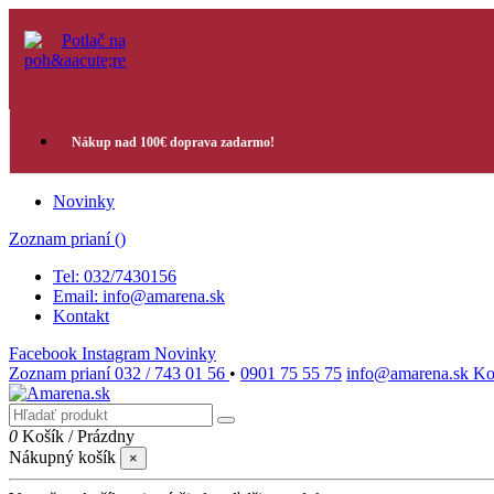
Nákup nad 100€ doprava zadarmo!
Novinky
Zoznam prianí (
)
Tel: 032/7430156
Email: info@amarena.sk
Kontakt
Facebook
Instagram
Novinky
Zoznam prianí
032 / 743 01 56
•
0901 75 55 75
info@amarena.sk
Ko
0
Košík
/
Prázdny
Nákupný košík
×