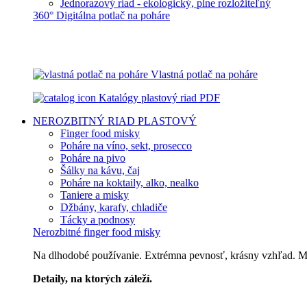
Jednorazový riad - ekologický, plne rozložiteľný
360° Digitálna potlač na poháre
Vlastná potlač na poháre
Katalógy plastový riad PDF
NEROZBITNÝ RIAD
PLASTOVÝ
Finger food misky
Poháre na víno, sekt, prosecco
Poháre na pivo
Šálky na kávu, čaj
Poháre na koktaily, alko, nealko
Taniere a misky
Džbány, karafy, chladiče
Tácky a podnosy
Nerozbitné finger food misky
Na dlhodobé používanie. Extrémna pevnosť, krásny vzhľad. Môž
Detaily, na ktorých záleží.
Špičkový catering