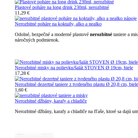
Plastové poháre na long drink 230ml, nerozbitné
11,29 €
Nerozbitné poháre na koktaily, alko a nealko
Odolné, bezpečné a moderné plastové
nerozbitné
taniere a mi
náročných podmienok.
Nerozbitné taniere
Nerozbitné misky na polievku/šalát STOVEN Ø 19cm, biele
17,28 €
Nerozbitné dezertné taniere z tvrdeného plastu Ø 20,8 cm, biel
1,60 €
Nerozbitné džbány, karafy a chladiče
Nerozbitné džbány, karafy a chladiče na fľaše, ktoré sa dajú 
Nerozbitné džbány, karafy, chladiče