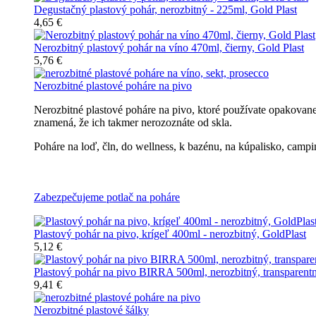
Degustačný plastový pohár, nerozbitný - 225ml, Gold Plast
4,65 €
Nerozbitný plastový pohár na víno 470ml, čierny, Gold Plast
5,76 €
Nerozbitné plastové poháre na pivo
Nerozbitné plastové poháre na pivo, ktoré používate opakovan
znamená, že ich takmer nerozoznáte od skla.
Poháre na loď, čln, do wellness, k bazénu, na kúpalisko, campin
Všetky nerozbitné poháre na pivo
Zabezpečujeme potlač na poháre
Plastový pohár na pivo, krígeľ 400ml - nerozbitný, GoldPlast
5,12 €
Plastový pohár na pivo BIRRA 500ml, nerozbitný, transparent
9,41 €
Nerozbitné plastové šálky