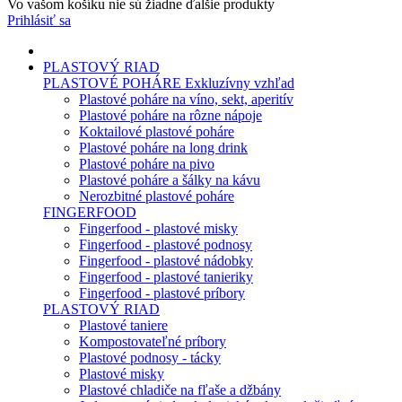
Vo vašom košíku nie sú žiadne ďalšie produkty
Prihlásiť sa
PLASTOVÝ RIAD
PLASTOVÉ POHÁRE
Exkluzívny vzhľad
Plastové poháre na víno, sekt, aperitív
Plastové poháre na rôzne nápoje
Koktailové plastové poháre
Plastové poháre na long drink
Plastové poháre na pivo
Plastové poháre a šálky na kávu
Nerozbitné plastové poháre
FINGERFOOD
Fingerfood - plastové misky
Fingerfood - plastové podnosy
Fingerfood - plastové nádobky
Fingerfood - plastové tanieriky
Fingerfood - plastové príbory
PLASTOVÝ RIAD
Plastové taniere
Kompostovateľné príbory
Plastové podnosy - tácky
Plastové misky
Plastové chladiče na fľaše a džbány