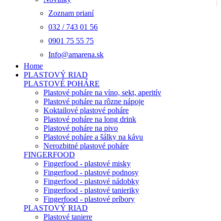
Zoznam prianí
032 / 743 01 56
0901 75 55 75
Info@amarena.sk
Home
PLASTOVÝ RIAD
PLASTOVÉ POHÁRE
Plastové poháre na víno, sekt, aperitív
Plastové poháre na rôzne nápoje
Koktailové plastové poháre
Plastové poháre na long drink
Plastové poháre na pivo
Plastové poháre a šálky na kávu
Nerozbitné plastové poháre
FINGERFOOD
Fingerfood - plastové misky
Fingerfood - plastové podnosy
Fingerfood - plastové nádobky
Fingerfood - plastové tanieriky
Fingerfood - plastové príbory
PLASTOVÝ RIAD
Plastové taniere