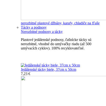
nerozbitné plastové džbány, karafy, chladiče na fľaše
Tácky a podnosy
Nerozbitné podnosy a tácky
Plastové jedálenské podnosy, čašnícke tácky sú
nerozbitné, vhodné do umývačky riadu (až 500
umývacích cyklov). 100% recyklovateľné.
Nerozbitné tácky a podnosy
Jedálenské tácky biele, 37cm x 50cm
7,23 €