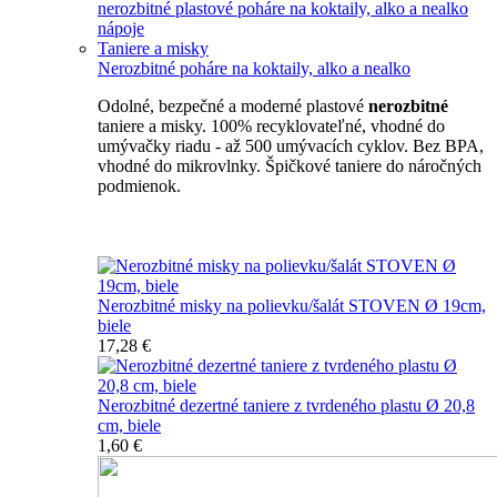
nerozbitné plastové poháre na koktaily, alko a nealko
nápoje
Taniere a misky
Nerozbitné poháre na koktaily, alko a nealko
Odolné, bezpečné a moderné plastové
nerozbitné
taniere a misky. 100% recyklovateľné, vhodné do
umývačky riadu - až 500 umývacích cyklov. Bez BPA,
vhodné do mikrovlnky. Špičkové taniere do náročných
podmienok.
Nerozbitné taniere
Nerozbitné misky na polievku/šalát STOVEN Ø 19cm,
biele
17,28 €
Nerozbitné dezertné taniere z tvrdeného plastu Ø 20,8
cm, biele
1,60 €