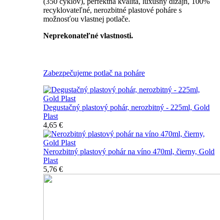
(350 cyklov), perfektná kvalita, luxusný dizajn, 100%
recyklovateľné, nerozbitné plastové poháre s
možnosťou vlastnej potlače.
Neprekonateľné vlastnosti.
Všetky nerozbitné poháre
Zabezpečujeme potlač na poháre
Degustačný plastový pohár, nerozbitný - 225ml, Gold
Plast
4,65 €
Nerozbitný plastový pohár na víno 470ml, čierny, Gold
Plast
5,76 €