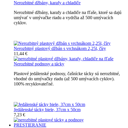
Nerozbitné džbány, karafy a chladiče
Nerozbitné džbány, karafy a chladiče na fľaše, ktoré sa dajú
umývať v umývačke riadu a vydržia až 500 umývacích
cyklov.
Nerozbitné džbány, karafy, chladiče
Nerozbitný plastový džbán s vrchnákom 2,25l, číry
11,44 €
Nerozbitné podnosy a tácky
Plastové jedálenské podnosy, čašnícke tácky sú nerozbitné,
vhodné do umývačky riadu (až 500 umývacích cyklov).
100% recyklovateľné.
Nerozbitné tácky a podnosy
Jedálenské tácky biele, 37cm x 50cm
7,23 €
PRESTIERANIE