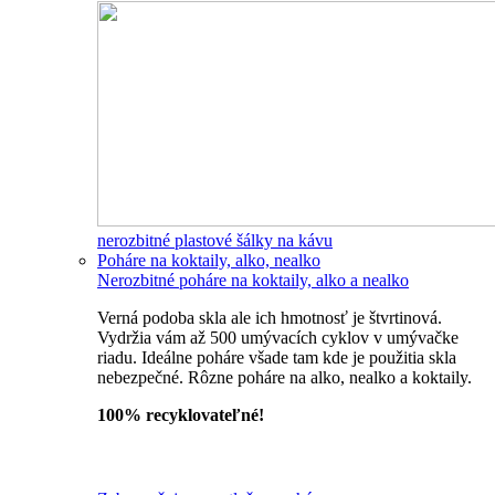
nerozbitné plastové šálky na kávu
Poháre na koktaily, alko, nealko
Nerozbitné poháre na koktaily, alko a nealko
Verná podoba skla ale ich hmotnosť je štvrtinová.
Vydržia vám až 500 umývacích cyklov v umývačke
riadu. Ideálne poháre všade tam kde je použitia skla
nebezpečné. Rôzne poháre na alko, nealko a koktaily.
100% recyklovateľné!
Všetky nerozbitné poháre