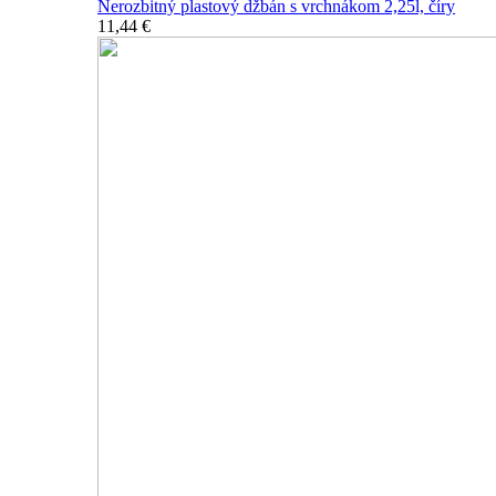
Nerozbitný plastový džbán s vrchnákom 2,25l, číry
11,44 €