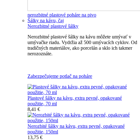
nerozbitné plastové poháre na pivo
Šálky na kávu, čaj
Nerozbitné plastové šálky
Nerozbitné plastové šálky na kávu môžete umývať v
umývačke riadu. Vydržia až 500 umývacích cyklov. Od
tradičných materiálov, ako porcelán a sklo ich takmer
nerozoznáte.
Nerozbitné plastové šálky na kávu
Zabezpečujeme potlač na poháre
Plastové šálky na kávu, extra pevné, opakované
použitie, 70 ml
8,41 €
Nerozbité šálky na kávu, extra pevné, opakované
použitie, 150ml
13,75 €