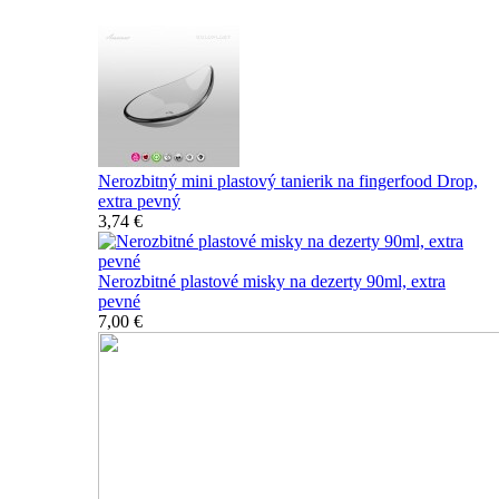
Nerozbitný mini plastový tanierik na fingerfood Drop,
extra pevný
3,74 €
Nerozbitné plastové misky na dezerty 90ml, extra
pevné
7,00 €