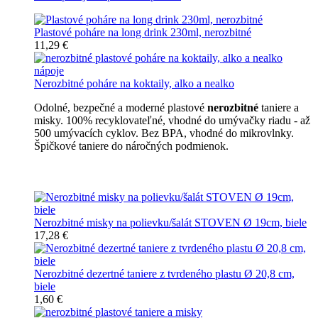
Plastové poháre na long drink 230ml, nerozbitné
11,29 €
Nerozbitné poháre na koktaily, alko a nealko
Odolné, bezpečné a moderné plastové
nerozbitné
taniere a
misky. 100% recyklovateľné, vhodné do umývačky riadu - až
500 umývacích cyklov. Bez BPA, vhodné do mikrovlnky.
Špičkové taniere do náročných podmienok.
Nerozbitné taniere
Nerozbitné misky na polievku/šalát STOVEN Ø 19cm, biele
17,28 €
Nerozbitné dezertné taniere z tvrdeného plastu Ø 20,8 cm,
biele
1,60 €