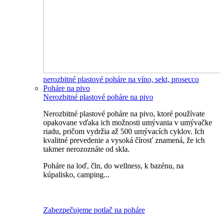
nerozbitné plastové poháre na víno, sekt, prosecco
Poháre na pivo
Nerozbitné plastové poháre na pivo
Nerozbitné plastové poháre na pivo, ktoré používate
opakovane vďaka ich možnosti umývania v umývačke
riadu, pričom vydržia až 500 umývacích cyklov. Ich
kvalitné prevedenie a vysoká čírosť znamená, že ich
takmer nerozoznáte od skla.
Poháre na loď, čln, do wellness, k bazénu, na
kúpalisko, camping...
Všetky nerozbitné poháre na pivo
Zabezpečujeme potlač na poháre