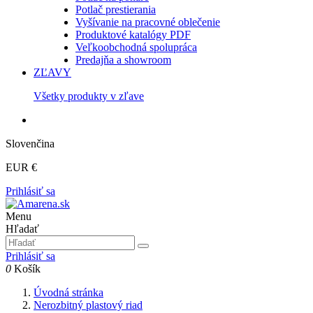
Potlač prestierania
Vyšívanie na pracovné oblečenie
Produktové katalógy PDF
Veľkoobchodná spolupráca
Predajňa a showroom
ZĽAVY
Všetky produkty v zľave
Slovenčina
EUR €
Prihlásiť sa
Menu
Hľadať
Prihlásiť sa
0
Košík
Úvodná stránka
Nerozbitný plastový riad