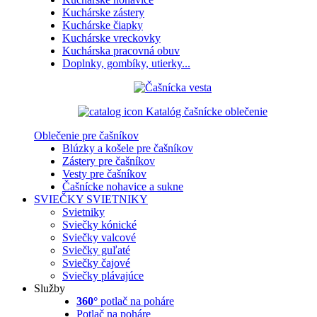
Kuchárske zástery
Kuchárske čiapky
Kuchárske vreckovky
Kuchárska pracovná obuv
Doplnky, gombíky, utierky...
Katalóg čašnícke oblečenie
Oblečenie pre čašníkov
Blúzky a košele pre čašníkov
Zástery pre čašníkov
Vesty pre čašníkov
Čašnícke nohavice a sukne
SVIEČKY
SVIETNIKY
Svietniky
Sviečky kónické
Sviečky valcové
Sviečky guľaté
Sviečky čajové
Sviečky plávajúce
Služby
360°
potlač na poháre
Potlač na poháre