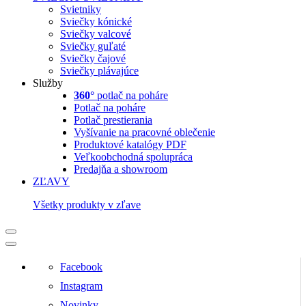
Svietniky
Sviečky kónické
Sviečky valcové
Sviečky guľaté
Sviečky čajové
Sviečky plávajúce
Služby
360°
potlač na poháre
Potlač na poháre
Potlač prestierania
Vyšívanie na pracovné oblečenie
Produktové katalógy PDF
Veľkoobchodná spolupráca
Predajňa a showroom
ZĽAVY
Všetky produkty v zľave
Facebook
Instagram
Novinky