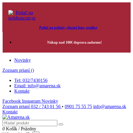
Potlač na poháre, vlastné logo, grafika
Nákup nad 100€ doprava zadarmo!
Novinky
Zoznam prianí (
)
Tel: 032/7430156
Email: info@amarena.sk
Kontakt
Facebook
Instagram
Novinky
Zoznam prianí
032 / 743 01 56
•
0901 75 55 75
info@amarena.sk
Kontakt
0
Košík
/
Prázdny