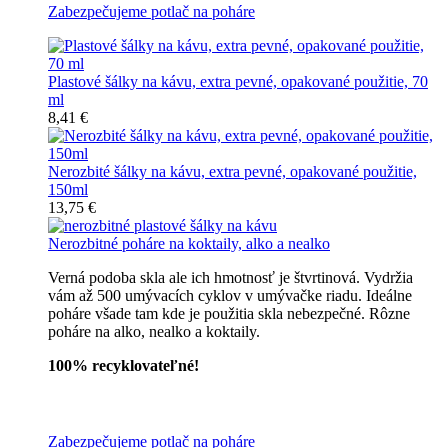
Zabezpečujeme potlač na poháre
Plastové šálky na kávu, extra pevné, opakované použitie, 70
ml
8,41 €
Nerozbité šálky na kávu, extra pevné, opakované použitie,
150ml
13,75 €
Nerozbitné poháre na koktaily, alko a nealko
Verná podoba skla ale ich hmotnosť je štvrtinová. Vydržia
vám až 500 umývacích cyklov v umývačke riadu. Ideálne
poháre všade tam kde je použitia skla nebezpečné. Rôzne
poháre na alko, nealko a koktaily.
100% recyklovateľné!
Všetky nerozbitné poháre
Zabezpečujeme potlač na poháre