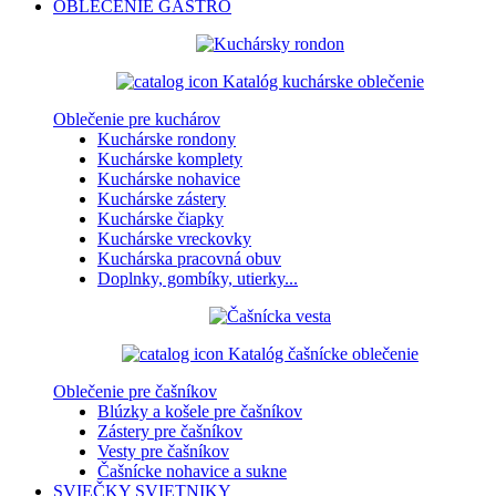
OBLEČENIE
GASTRO
Katalóg kuchárske oblečenie
Oblečenie pre kuchárov
Kuchárske rondony
Kuchárske komplety
Kuchárske nohavice
Kuchárske zástery
Kuchárske čiapky
Kuchárske vreckovky
Kuchárska pracovná obuv
Doplnky, gombíky, utierky...
Katalóg čašnícke oblečenie
Oblečenie pre čašníkov
Blúzky a košele pre čašníkov
Zástery pre čašníkov
Vesty pre čašníkov
Čašnícke nohavice a sukne
SVIEČKY
SVIETNIKY