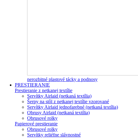
nerozbitné plastové tácky a podnosy
PRESTIERANIE
Prestieranie z netkanej textílie
Servítky Airlaid (netkaná textília)
Šerpy na stôl z netkanej textílie vzorované
Servítky Airlaid jednofarebné (netkaná textília)
Obrusy Airlaid (netkaná textília)
Obrusové rolky
Papierové prestieranie
Obrusové rolky
Servítky reliéfne slávnostné