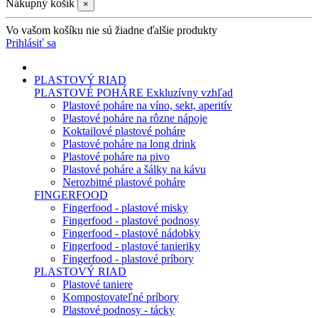
Nákupný košík
×
Vo vašom košíku nie sú žiadne ďalšie produkty
Prihlásiť sa
PLASTOVÝ RIAD
PLASTOVÉ POHÁRE
Exkluzívny vzhľad
Plastové poháre na víno, sekt, aperitív
Plastové poháre na rôzne nápoje
Koktailové plastové poháre
Plastové poháre na long drink
Plastové poháre na pivo
Plastové poháre a šálky na kávu
Nerozbitné plastové poháre
FINGERFOOD
Fingerfood - plastové misky
Fingerfood - plastové podnosy
Fingerfood - plastové nádobky
Fingerfood - plastové tanieriky
Fingerfood - plastové príbory
PLASTOVÝ RIAD
Plastové taniere
Kompostovateľné príbory
Plastové podnosy - tácky