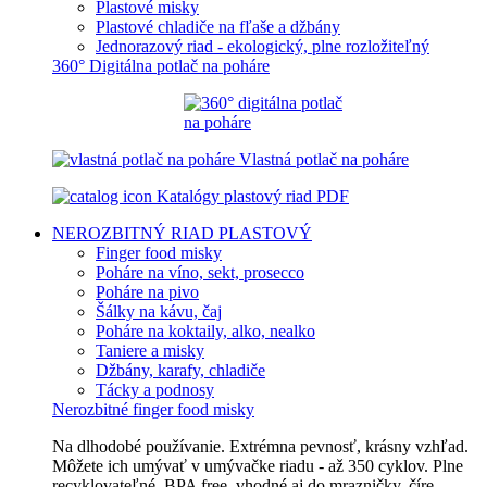
Plastové misky
Plastové chladiče na fľaše a džbány
Jednorazový riad - ekologický, plne rozložiteľný
360° Digitálna potlač na poháre
Vlastná potlač na poháre
Katalógy plastový riad PDF
NEROZBITNÝ RIAD
PLASTOVÝ
Finger food misky
Poháre na víno, sekt, prosecco
Poháre na pivo
Šálky na kávu, čaj
Poháre na koktaily, alko, nealko
Taniere a misky
Džbány, karafy, chladiče
Tácky a podnosy
Nerozbitné finger food misky
Na dlhodobé používanie. Extrémna pevnosť, krásny vzhľad.
Môžete ich umývať v umývačke riadu - až 350 cyklov. Plne
recyklovateľné, BPA free, vhodné aj do mrazničky, číre,