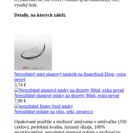
vysoký lesk.
Detaily, na ktorých záleží.
Špičkový catering
Nerozbitný mini plastový tanierik na fingerfood Drop, extra
pevný
3,74 €
Nerozbitné plastové misky na dezerty 90ml, extra pevné
7,00 €
Nerozbitné poháre na víno, sekt, prosecco
Opakované použitie a možnosť umývania v umývačke (350
cyklov), perfektná kvalita, luxusný dizajn, 100%
recyklovateľné, nerozbitné plastové poháre s možnosťou