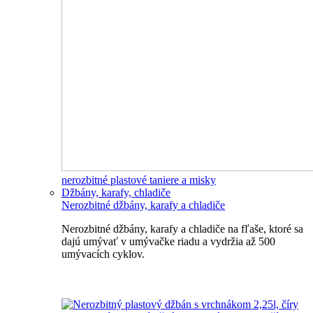
nerozbitné plastové taniere a misky
Džbány, karafy, chladiče
Nerozbitné džbány, karafy a chladiče
Nerozbitné džbány, karafy a chladiče na fľaše, ktoré sa
dajú umývať v umývačke riadu a vydržia až 500
umývacích cyklov.
Nerozbitné džbány, karafy, chladiče