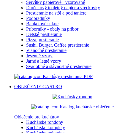
Servítky papierové - vzorované
Darčekový toaletný papier a vreckovky
Prestieranie na stôl a pod taniere
Podbradníky
Banketové sukne
Príborníky - obaly na príbor
Detské prestieranie
Pizza prestieranie
Sushi, Burger, Caffee prestieranie
Vianočné prestieranie
Jesenné vzory
Jarné a letné vzory
Svadobné a slávnostné prestieranie
Katalógy prestierania PDF
OBLEČENIE
GASTRO
Katalóg kuchárske oblečenie
Oblečenie pre kuchárov
Kuchárske rondony
Kuchárske komplety
Kuchárske nohavice