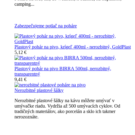
camping...
Všetky nerozbitné poháre na pivo
Zabezpečujeme potlač na poháre
Plastový pohár na pivo, krígeľ 400ml - nerozbitný, GoldPlast
5,12 €
Plastový pohár na pivo BIRRA 500ml, nerozbitný,
transparentný
9,41 €
Nerozbitné plastové šálky
Nerozbitné plastové šálky na kávu môžete umývať v
umývačke riadu. Vydržia až 500 umývacích cyklov. Od
tradičných materiálov, ako porcelán a sklo ich takmer
nerozoznáte.
Nerozbitné plastové šálky na kávu