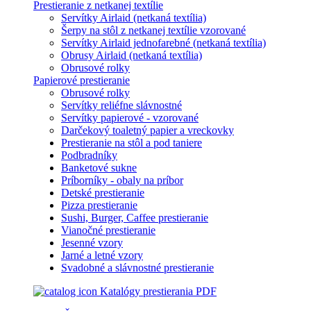
Prestieranie z netkanej textílie
Servítky Airlaid (netkaná textília)
Šerpy na stôl z netkanej textílie vzorované
Servítky Airlaid jednofarebné (netkaná textília)
Obrusy Airlaid (netkaná textília)
Obrusové rolky
Papierové prestieranie
Obrusové rolky
Servítky reliéfne slávnostné
Servítky papierové - vzorované
Darčekový toaletný papier a vreckovky
Prestieranie na stôl a pod taniere
Podbradníky
Banketové sukne
Príborníky - obaly na príbor
Detské prestieranie
Pizza prestieranie
Sushi, Burger, Caffee prestieranie
Vianočné prestieranie
Jesenné vzory
Jarné a letné vzory
Svadobné a slávnostné prestieranie
Katalógy prestierania PDF