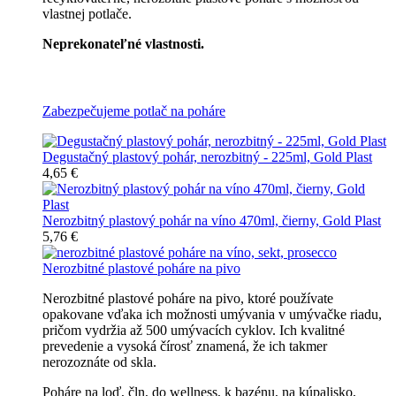
vlastnej potlače.
Neprekonateľné vlastnosti.
Všetky nerozbitné poháre
Zabezpečujeme potlač na poháre
Degustačný plastový pohár, nerozbitný - 225ml, Gold Plast
4,65 €
Nerozbitný plastový pohár na víno 470ml, čierny, Gold Plast
5,76 €
Nerozbitné plastové poháre na pivo
Nerozbitné plastové poháre na pivo, ktoré používate
opakovane vďaka ich možnosti umývania v umývačke riadu,
pričom vydržia až 500 umývacích cyklov. Ich kvalitné
prevedenie a vysoká čírosť znamená, že ich takmer
nerozoznáte od skla.
Poháre na loď, čln, do wellness, k bazénu, na kúpalisko,