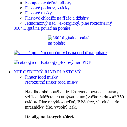
Kompostovateľné príbory
Plastové podnosy - tácky
Plastové misky
Plastové chladiče na fľaše a džbány
Jednorazový riad - ekologický, plne rozložiteľný
360° Digitálna potlač na poháre
Vlastná potlač na poháre
Katalógy plastový riad PDF
NEROZBITNÝ RIAD
PLASTOVÝ
Finger food misky
Nerozbitné finger food misky
Na dlhodobé používanie. Extrémna pevnosť, krásny
vzhľad. Môžete ich umývať v umývačke riadu - až 350
cyklov. Plne recyklovateľné, BPA free, vhodné aj do
mrazničky, číre, vysoký lesk.
Detaily, na ktorých záleží.
Špičkový catering