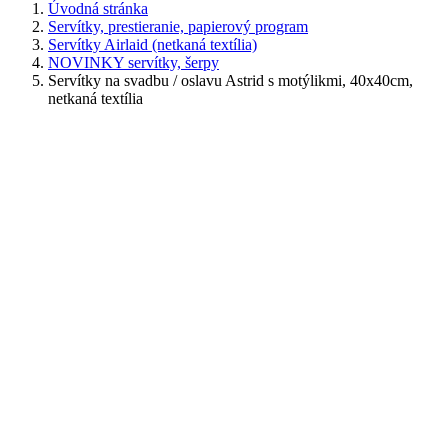
Úvodná stránka
Servítky, prestieranie, papierový program
Servítky Airlaid (netkaná textília)
NOVINKY servítky, šerpy
Servítky na svadbu / oslavu Astrid s motýlikmi, 40x40cm,
netkaná textília