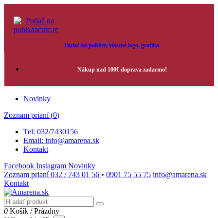
Potlač na poháre, vlastné logo, grafika
Nákup nad 100€ doprava zadarmo!
Novinky
Zoznam prianí (
0
)
Tel: 032/7430156
Email: info@amarena.sk
Kontakt
Facebook
Instagram
Novinky
Zoznam prianí
032 / 743 01 56
•
0901 75 55 75
info@amarena.sk
Kontakt
0
Košík
/
Prázdny