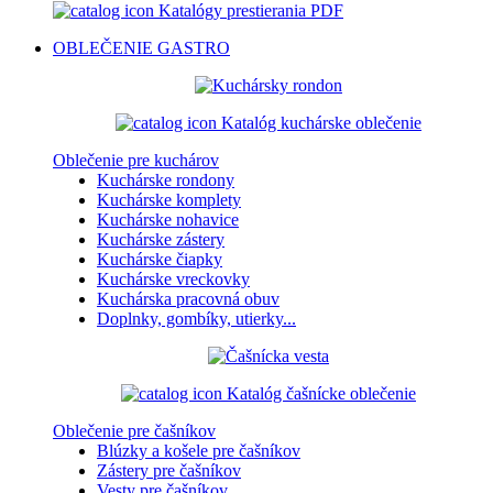
Katalógy prestierania PDF
OBLEČENIE
GASTRO
Katalóg kuchárske oblečenie
Oblečenie pre kuchárov
Kuchárske rondony
Kuchárske komplety
Kuchárske nohavice
Kuchárske zástery
Kuchárske čiapky
Kuchárske vreckovky
Kuchárska pracovná obuv
Doplnky, gombíky, utierky...
Katalóg čašnícke oblečenie
Oblečenie pre čašníkov
Blúzky a košele pre čašníkov
Zástery pre čašníkov
Vesty pre čašníkov