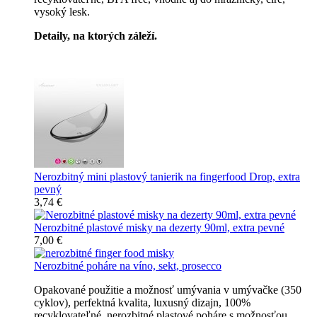
vysoký lesk.
Detaily, na ktorých záleží.
Špičkový catering
Nerozbitný mini plastový tanierik na fingerfood Drop, extra
pevný
3,74 €
Nerozbitné plastové misky na dezerty 90ml, extra pevné
7,00 €
Nerozbitné poháre na víno, sekt, prosecco
Opakované použitie a možnosť umývania v umývačke (350
cyklov), perfektná kvalita, luxusný dizajn, 100%
recyklovateľné, nerozbitné plastové poháre s možnosťou