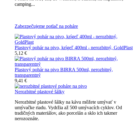
camping...
Všetky nerozbitné poháre na pivo
Zabezpečujeme potlač na poháre
Plastový pohár na pivo, krígeľ 400ml - nerozbitný, GoldPlast
5,12 €
Plastový pohár na pivo BIRRA 500ml, nerozbitný,
transparentný
9,41 €
Nerozbitné plastové šálky
Nerozbitné plastové šálky na kávu môžete umývať v
umývačke riadu. Vydržia až 500 umývacích cyklov. Od
tradičných materiálov, ako porcelán a sklo ich takmer
nerozoznáte.
Nerozbitné plastové šálky na kávu