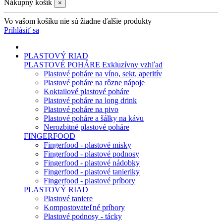
Nákupný košík
×
Vo vašom košíku nie sú žiadne ďalšie produkty
Prihlásiť sa
PLASTOVÝ RIAD
PLASTOVÉ POHÁRE
Exkluzívny vzhľad
Plastové poháre na víno, sekt, aperitív
Plastové poháre na rôzne nápoje
Koktailové plastové poháre
Plastové poháre na long drink
Plastové poháre na pivo
Plastové poháre a šálky na kávu
Nerozbitné plastové poháre
FINGERFOOD
Fingerfood - plastové misky
Fingerfood - plastové podnosy
Fingerfood - plastové nádobky
Fingerfood - plastové tanieriky
Fingerfood - plastové príbory
PLASTOVÝ RIAD
Plastové taniere
Kompostovateľné príbory
Plastové podnosy - tácky