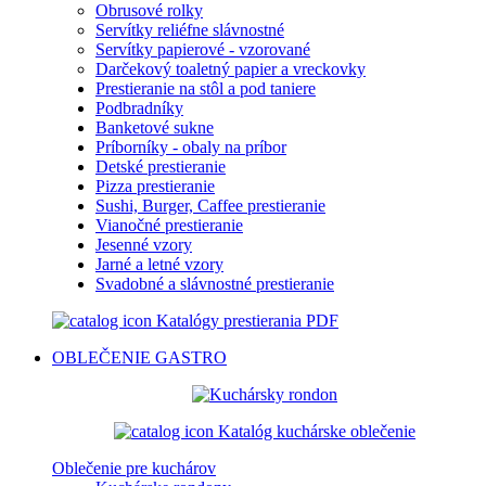
Obrusové rolky
Servítky reliéfne slávnostné
Servítky papierové - vzorované
Darčekový toaletný papier a vreckovky
Prestieranie na stôl a pod taniere
Podbradníky
Banketové sukne
Príborníky - obaly na príbor
Detské prestieranie
Pizza prestieranie
Sushi, Burger, Caffee prestieranie
Vianočné prestieranie
Jesenné vzory
Jarné a letné vzory
Svadobné a slávnostné prestieranie
Katalógy prestierania PDF
OBLEČENIE
GASTRO
Katalóg kuchárske oblečenie
Oblečenie pre kuchárov