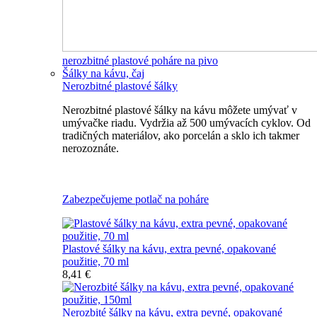
nerozbitné plastové poháre na pivo
Šálky na kávu, čaj
Nerozbitné plastové šálky
Nerozbitné plastové šálky na kávu môžete umývať v
umývačke riadu. Vydržia až 500 umývacích cyklov. Od
tradičných materiálov, ako porcelán a sklo ich takmer
nerozoznáte.
Nerozbitné plastové šálky na kávu
Zabezpečujeme potlač na poháre
Plastové šálky na kávu, extra pevné, opakované
použitie, 70 ml
8,41 €
Nerozbité šálky na kávu, extra pevné, opakované