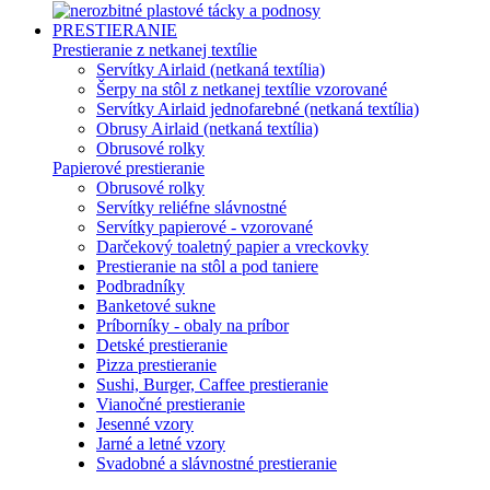
PRESTIERANIE
Prestieranie z netkanej textílie
Servítky Airlaid (netkaná textília)
Šerpy na stôl z netkanej textílie vzorované
Servítky Airlaid jednofarebné (netkaná textília)
Obrusy Airlaid (netkaná textília)
Obrusové rolky
Papierové prestieranie
Obrusové rolky
Servítky reliéfne slávnostné
Servítky papierové - vzorované
Darčekový toaletný papier a vreckovky
Prestieranie na stôl a pod taniere
Podbradníky
Banketové sukne
Príborníky - obaly na príbor
Detské prestieranie
Pizza prestieranie
Sushi, Burger, Caffee prestieranie
Vianočné prestieranie
Jesenné vzory
Jarné a letné vzory
Svadobné a slávnostné prestieranie