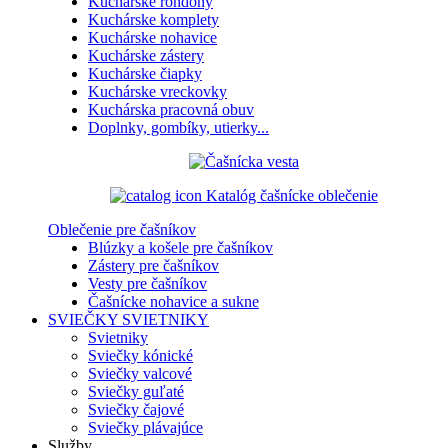
Kuchárske rondony
Kuchárske komplety
Kuchárske nohavice
Kuchárske zástery
Kuchárske čiapky
Kuchárske vreckovky
Kuchárska pracovná obuv
Doplnky, gombíky, utierky...
Katalóg čašnícke oblečenie
Oblečenie pre čašníkov
Blúzky a košele pre čašníkov
Zástery pre čašníkov
Vesty pre čašníkov
Čašnícke nohavice a sukne
SVIEČKY
SVIETNIKY
Svietniky
Sviečky kónické
Sviečky valcové
Sviečky guľaté
Sviečky čajové
Sviečky plávajúce
Služby