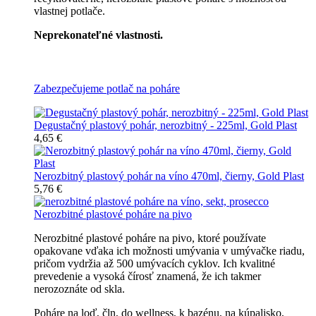
vlastnej potlače.
Neprekonateľné vlastnosti.
Všetky nerozbitné poháre
Zabezpečujeme potlač na poháre
Degustačný plastový pohár, nerozbitný - 225ml, Gold Plast
4,65 €
Nerozbitný plastový pohár na víno 470ml, čierny, Gold Plast
5,76 €
Nerozbitné plastové poháre na pivo
Nerozbitné plastové poháre na pivo, ktoré používate
opakovane vďaka ich možnosti umývania v umývačke riadu,
pričom vydržia až 500 umývacích cyklov. Ich kvalitné
prevedenie a vysoká čírosť znamená, že ich takmer
nerozoznáte od skla.
Poháre na loď, čln, do wellness, k bazénu, na kúpalisko,