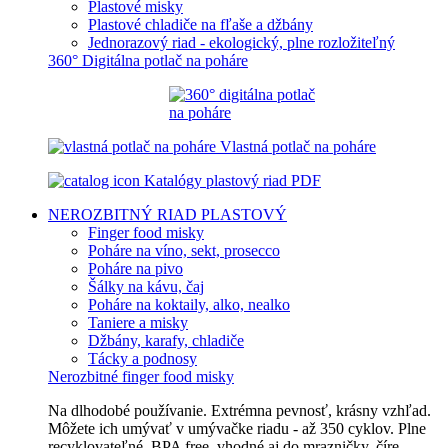
Plastové misky
Plastové chladiče na fľaše a džbány
Jednorazový riad - ekologický, plne rozložiteľný
360° Digitálna potlač na poháre
Vlastná potlač na poháre
Katalógy plastový riad PDF
NEROZBITNÝ RIAD
PLASTOVÝ
Finger food misky
Poháre na víno, sekt, prosecco
Poháre na pivo
Šálky na kávu, čaj
Poháre na koktaily, alko, nealko
Taniere a misky
Džbány, karafy, chladiče
Tácky a podnosy
Nerozbitné finger food misky
Na dlhodobé používanie. Extrémna pevnosť, krásny vzhľad.
Môžete ich umývať v umývačke riadu - až 350 cyklov. Plne
recyklovateľné, BPA free, vhodné aj do mrazničky, číre,