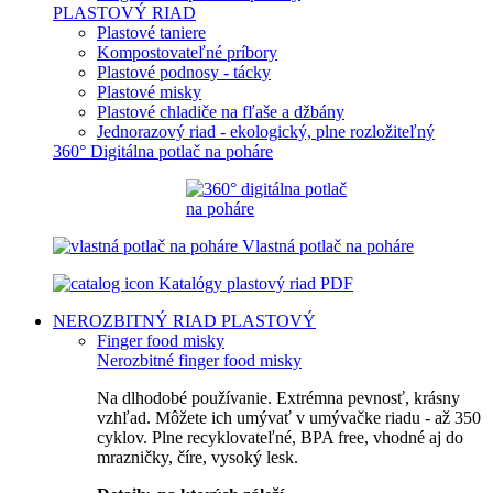
PLASTOVÝ RIAD
Plastové taniere
Kompostovateľné príbory
Plastové podnosy - tácky
Plastové misky
Plastové chladiče na fľaše a džbány
Jednorazový riad - ekologický, plne rozložiteľný
360° Digitálna potlač na poháre
Vlastná potlač na poháre
Katalógy plastový riad PDF
NEROZBITNÝ RIAD
PLASTOVÝ
Finger food misky
Nerozbitné finger food misky
Na dlhodobé používanie. Extrémna pevnosť, krásny
vzhľad. Môžete ich umývať v umývačke riadu - až 350
cyklov. Plne recyklovateľné, BPA free, vhodné aj do
mrazničky, číre, vysoký lesk.