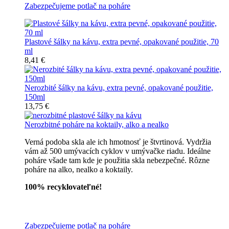
Zabezpečujeme potlač na poháre
Plastové šálky na kávu, extra pevné, opakované použitie, 70
ml
8,41 €
Nerozbité šálky na kávu, extra pevné, opakované použitie,
150ml
13,75 €
Nerozbitné poháre na koktaily, alko a nealko
Verná podoba skla ale ich hmotnosť je štvrtinová. Vydržia
vám až 500 umývacích cyklov v umývačke riadu. Ideálne
poháre všade tam kde je použitia skla nebezpečné. Rôzne
poháre na alko, nealko a koktaily.
100% recyklovateľné!
Všetky nerozbitné poháre
Zabezpečujeme potlač na poháre