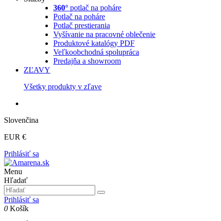
360°
potlač na poháre
Potlač na poháre
Potlač prestierania
Vyšívanie na pracovné oblečenie
Produktové katalógy PDF
Veľkoobchodná spolupráca
Predajňa a showroom
ZĽAVY
Všetky produkty v zľave
Slovenčina
EUR €
Prihlásiť sa
Menu
Hľadať
Prihlásiť sa
0
Košík