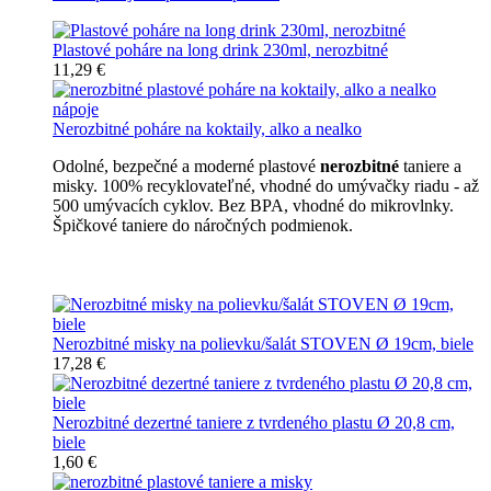
Plastové poháre na long drink 230ml, nerozbitné
11,29 €
Nerozbitné poháre na koktaily, alko a nealko
Odolné, bezpečné a moderné plastové
nerozbitné
taniere a
misky. 100% recyklovateľné, vhodné do umývačky riadu - až
500 umývacích cyklov. Bez BPA, vhodné do mikrovlnky.
Špičkové taniere do náročných podmienok.
Nerozbitné taniere
Nerozbitné misky na polievku/šalát STOVEN Ø 19cm, biele
17,28 €
Nerozbitné dezertné taniere z tvrdeného plastu Ø 20,8 cm,
biele
1,60 €