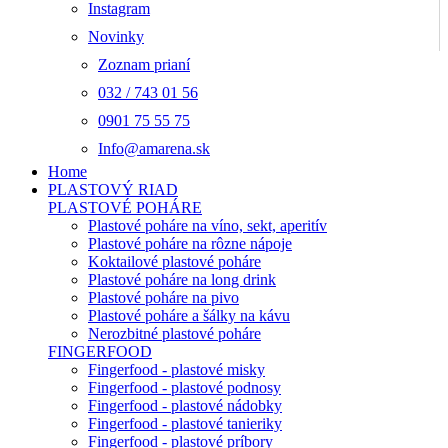
Instagram
Novinky
Zoznam prianí
032 / 743 01 56
0901 75 55 75
Info@amarena.sk
Home
PLASTOVÝ RIAD
PLASTOVÉ POHÁRE
Plastové poháre na víno, sekt, aperitív
Plastové poháre na rôzne nápoje
Koktailové plastové poháre
Plastové poháre na long drink
Plastové poháre na pivo
Plastové poháre a šálky na kávu
Nerozbitné plastové poháre
FINGERFOOD
Fingerfood - plastové misky
Fingerfood - plastové podnosy
Fingerfood - plastové nádobky
Fingerfood - plastové tanieriky
Fingerfood - plastové príbory