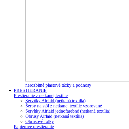
nerozbitné plastové tácky a podnosy
PRESTIERANIE
Prestieranie z netkanej textílie
Servítky Airlaid (netkaná textília)
Šerpy na stôl z netkanej textílie vzorované
Servítky Airlaid jednofarebné (netkaná textília)
Obrusy Airlaid (netkaná textília)
Obrusové rolky
Papierové prestieranie