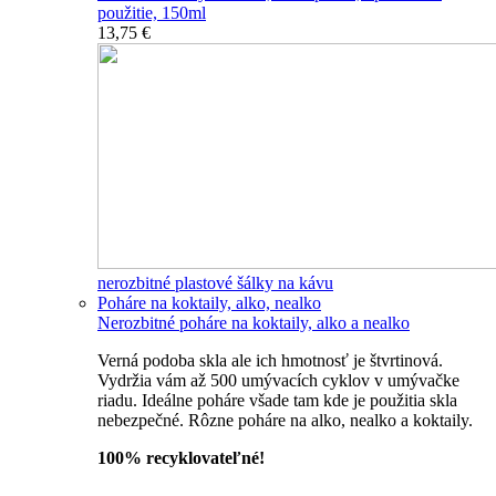
použitie, 150ml
13,75 €
nerozbitné plastové šálky na kávu
Poháre na koktaily, alko, nealko
Nerozbitné poháre na koktaily, alko a nealko
Verná podoba skla ale ich hmotnosť je štvrtinová.
Vydržia vám až 500 umývacích cyklov v umývačke
riadu. Ideálne poháre všade tam kde je použitia skla
nebezpečné. Rôzne poháre na alko, nealko a koktaily.
100% recyklovateľné!