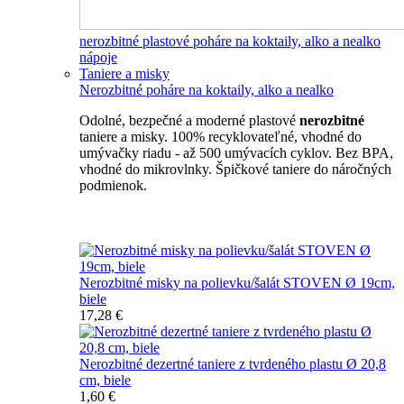
nerozbitné plastové poháre na koktaily, alko a nealko
nápoje
Taniere a misky
Nerozbitné poháre na koktaily, alko a nealko
Odolné, bezpečné a moderné plastové
nerozbitné
taniere a misky. 100% recyklovateľné, vhodné do
umývačky riadu - až 500 umývacích cyklov. Bez BPA,
vhodné do mikrovlnky. Špičkové taniere do náročných
podmienok.
Nerozbitné taniere
Nerozbitné misky na polievku/šalát STOVEN Ø 19cm,
biele
17,28 €
Nerozbitné dezertné taniere z tvrdeného plastu Ø 20,8
cm, biele
1,60 €