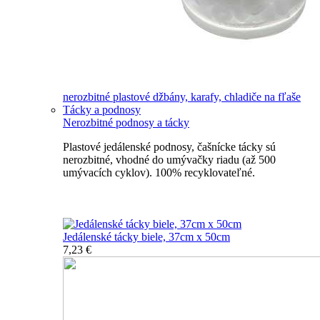
nerozbitné plastové džbány, karafy, chladiče na fľaše
Tácky a podnosy
Nerozbitné podnosy a tácky
Plastové jedálenské podnosy, čašnícke tácky sú
nerozbitné, vhodné do umývačky riadu (až 500
umývacích cyklov). 100% recyklovateľné.
Nerozbitné tácky a podnosy
Jedálenské tácky biele, 37cm x 50cm
7,23 €