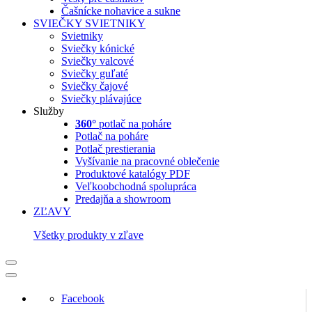
Čašnícke nohavice a sukne
SVIEČKY
SVIETNIKY
Svietniky
Sviečky kónické
Sviečky valcové
Sviečky guľaté
Sviečky čajové
Sviečky plávajúce
Služby
360°
potlač na poháre
Potlač na poháre
Potlač prestierania
Vyšívanie na pracovné oblečenie
Produktové katalógy PDF
Veľkoobchodná spolupráca
Predajňa a showroom
ZĽAVY
Všetky produkty v zľave
Facebook