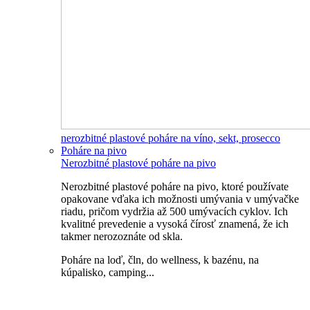
nerozbitné plastové poháre na víno, sekt, prosecco
Poháre na pivo
Nerozbitné plastové poháre na pivo
Nerozbitné plastové poháre na pivo, ktoré používate
opakovane vďaka ich možnosti umývania v umývačke
riadu, pričom vydržia až 500 umývacích cyklov. Ich
kvalitné prevedenie a vysoká čírosť znamená, že ich
takmer nerozoznáte od skla.
Poháre na loď, čln, do wellness, k bazénu, na
kúpalisko, camping...
Všetky nerozbitné poháre na pivo