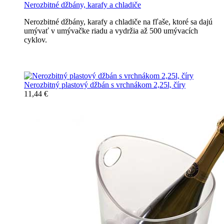
Nerozbitné džbány, karafy a chladiče
Nerozbitné džbány, karafy a chladiče na fľaše, ktoré sa dajú
umývať v umývačke riadu a vydržia až 500 umývacích
cyklov.
Nerozbitné džbány, karafy, chladiče
Nerozbitný plastový džbán s vrchnákom 2,25l, číry
11,44 €