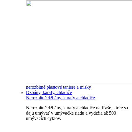
nerozbitné plastové taniere a misky
Džbány, karafy, chladiče
Nerozbitné džbány, karafy a chladiče
Nerozbitné džbány, karafy a chladiče na fľaše, ktoré sa
dajú umývať v umývačke riadu a vydržia až 500
umývacích cyklov.
Nerozbitné džbány, karafy, chladiče