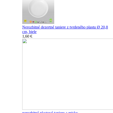
Nerozbitné dezertné taniere z tvrdeného plastu Ø 20,8
cm, biele
1,60 €
nerozbitné plastové taniere a misky