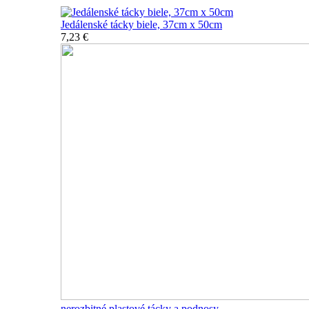
Jedálenské tácky biele, 37cm x 50cm
7,23 €
nerozbitné plastové tácky a podnosy