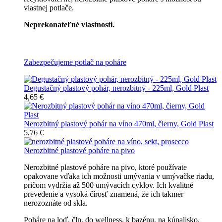
vlastnej potlače.
Neprekonateľné vlastnosti.
Všetky nerozbitné poháre
Zabezpečujeme potlač na poháre
Degustačný plastový pohár, nerozbitný - 225ml, Gold Plast
4,65 €
Nerozbitný plastový pohár na víno 470ml, čierny, Gold Plast
5,76 €
Nerozbitné plastové poháre na pivo
Nerozbitné plastové poháre na pivo, ktoré používate
opakovane vďaka ich možnosti umývania v umývačke riadu,
pričom vydržia až 500 umývacích cyklov. Ich kvalitné
prevedenie a vysoká čírosť znamená, že ich takmer
nerozoznáte od skla.
Poháre na loď, čln, do wellness, k bazénu, na kúpalisko,