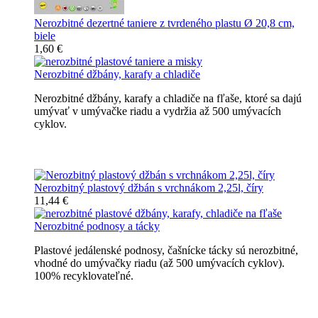
Nerozbitné dezertné taniere z tvrdeného plastu Ø 20,8 cm,
biele
1,60 €
Nerozbitné džbány, karafy a chladiče
Nerozbitné džbány, karafy a chladiče na fľaše, ktoré sa dajú
umývať v umývačke riadu a vydržia až 500 umývacích
cyklov.
Nerozbitné džbány, karafy, chladiče
Nerozbitný plastový džbán s vrchnákom 2,25l, číry
11,44 €
Nerozbitné podnosy a tácky
Plastové jedálenské podnosy, čašnícke tácky sú nerozbitné,
vhodné do umývačky riadu (až 500 umývacích cyklov).
100% recyklovateľné.
Nerozbitné tácky a podnosy