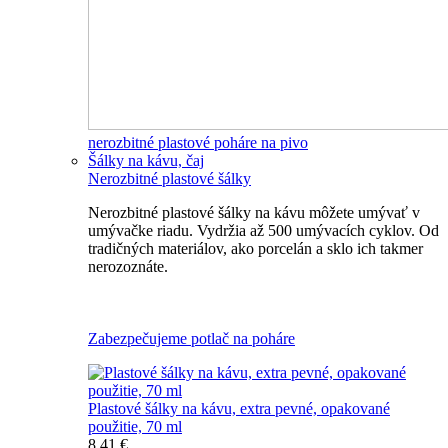
nerozbitné plastové poháre na pivo
Šálky na kávu, čaj
Nerozbitné plastové šálky
Nerozbitné plastové šálky na kávu môžete umývať v
umývačke riadu. Vydržia až 500 umývacích cyklov. Od
tradičných materiálov, ako porcelán a sklo ich takmer
nerozoznáte.
Nerozbitné plastové šálky na kávu
Zabezpečujeme potlač na poháre
Plastové šálky na kávu, extra pevné, opakované
použitie, 70 ml
8,41 €