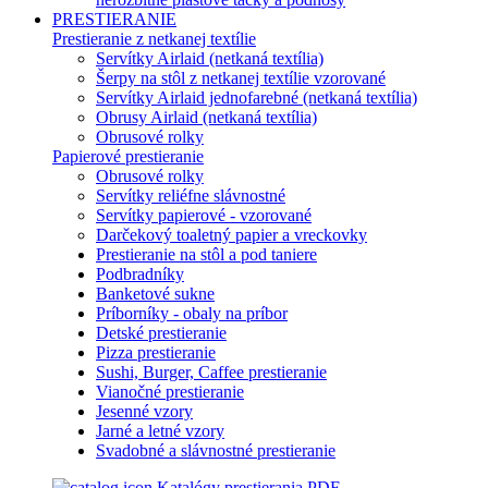
PRESTIERANIE
Prestieranie z netkanej textílie
Servítky Airlaid (netkaná textília)
Šerpy na stôl z netkanej textílie vzorované
Servítky Airlaid jednofarebné (netkaná textília)
Obrusy Airlaid (netkaná textília)
Obrusové rolky
Papierové prestieranie
Obrusové rolky
Servítky reliéfne slávnostné
Servítky papierové - vzorované
Darčekový toaletný papier a vreckovky
Prestieranie na stôl a pod taniere
Podbradníky
Banketové sukne
Príborníky - obaly na príbor
Detské prestieranie
Pizza prestieranie
Sushi, Burger, Caffee prestieranie
Vianočné prestieranie
Jesenné vzory
Jarné a letné vzory
Svadobné a slávnostné prestieranie
Katalógy prestierania PDF