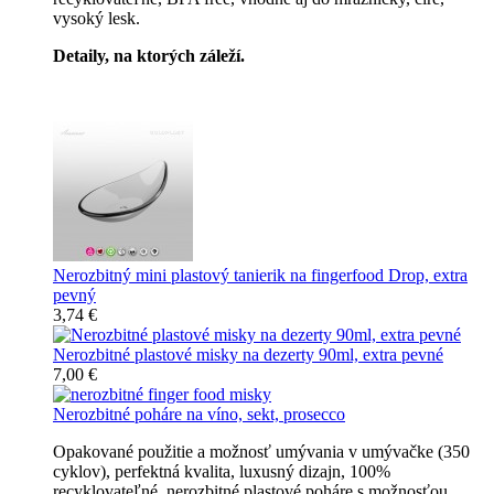
vysoký lesk.
Detaily, na ktorých záleží.
Špičkový catering
Nerozbitný mini plastový tanierik na fingerfood Drop, extra
pevný
3,74 €
Nerozbitné plastové misky na dezerty 90ml, extra pevné
7,00 €
Nerozbitné poháre na víno, sekt, prosecco
Opakované použitie a možnosť umývania v umývačke (350
cyklov), perfektná kvalita, luxusný dizajn, 100%
recyklovateľné, nerozbitné plastové poháre s možnosťou