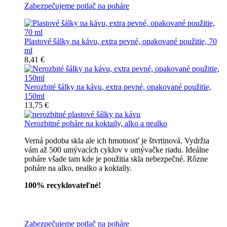
Zabezpečujeme potlač na poháre
Plastové šálky na kávu, extra pevné, opakované použitie, 70
ml
8,41 €
Nerozbité šálky na kávu, extra pevné, opakované použitie,
150ml
13,75 €
Nerozbitné poháre na koktaily, alko a nealko
Verná podoba skla ale ich hmotnosť je štvrtinová. Vydržia
vám až 500 umývacích cyklov v umývačke riadu. Ideálne
poháre všade tam kde je použitia skla nebezpečné. Rôzne
poháre na alko, nealko a koktaily.
100% recyklovateľné!
Všetky nerozbitné poháre
Zabezpečujeme potlač na poháre