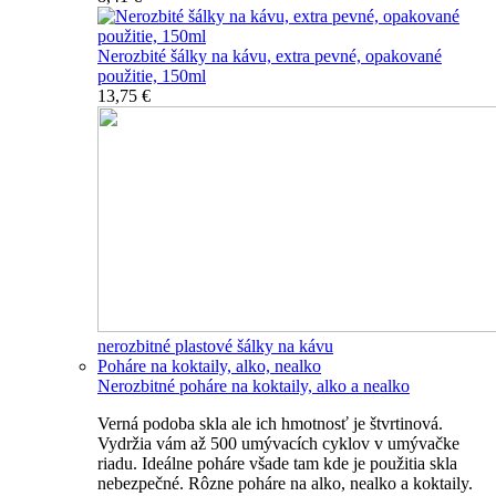
Nerozbité šálky na kávu, extra pevné, opakované
použitie, 150ml
13,75 €
nerozbitné plastové šálky na kávu
Poháre na koktaily, alko, nealko
Nerozbitné poháre na koktaily, alko a nealko
Verná podoba skla ale ich hmotnosť je štvrtinová.
Vydržia vám až 500 umývacích cyklov v umývačke
riadu. Ideálne poháre všade tam kde je použitia skla
nebezpečné. Rôzne poháre na alko, nealko a koktaily.