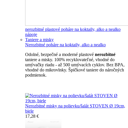
nerozbitné plastové poháre na koktaily, alko a nealko
nápoje
Taniere a misky
Nerozbitné poháre na koktaily, alko a nealko
Odolné, bezpečné a moderné plastové
nerozbitné
taniere a misky. 100% recyklovateľné, vhodné do
umývačky riadu - až 500 umývacích cyklov. Bez BPA,
vhodné do mikrovlnky. Špičkové taniere do náročných
podmienok.
Nerozbitné taniere
Nerozbitné misky na polievku/šalát STOVEN Ø 19cm,
biele
17,28 €