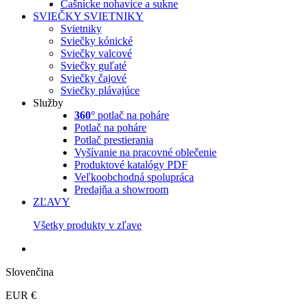
Čašnícke nohavice a sukne
SVIEČKY
SVIETNIKY
Svietniky
Sviečky kónické
Sviečky valcové
Sviečky guľaté
Sviečky čajové
Sviečky plávajúce
Služby
360°
potlač na poháre
Potlač na poháre
Potlač prestierania
Vyšívanie na pracovné oblečenie
Produktové katalógy PDF
Veľkoobchodná spolupráca
Predajňa a showroom
ZĽAVY
Všetky produkty v zľave
Slovenčina
EUR €