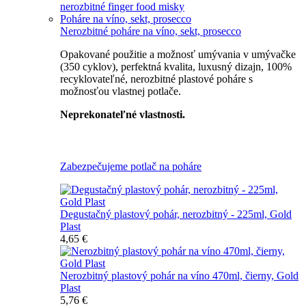
nerozbitné finger food misky
Poháre na víno, sekt, prosecco
Nerozbitné poháre na víno, sekt, prosecco
Opakované použitie a možnosť umývania v umývačke
(350 cyklov), perfektná kvalita, luxusný dizajn, 100%
recyklovateľné, nerozbitné plastové poháre s
možnosťou vlastnej potlače.
Neprekonateľné vlastnosti.
Všetky nerozbitné poháre
Zabezpečujeme potlač na poháre
Degustačný plastový pohár, nerozbitný - 225ml, Gold
Plast
4,65 €
Nerozbitný plastový pohár na víno 470ml, čierny, Gold
Plast
5,76 €