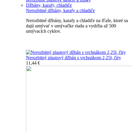
Džbány, karafy, chladiče
Nerozbitné džbány, karafy a chladiče
Nerozbitné džbány, karafy a chladiče na fľaše, ktoré sa
dajú umývať v umývačke riadu a vydržia až 500
umývacích cyklov.
Nerozbitné džbány, karafy, chladiče
Nerozbitný plastový džbán s vrchnákom 2,25l, číry
11,44 €