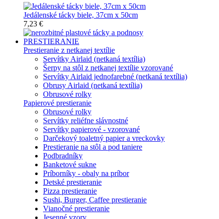
Jedálenské tácky biele, 37cm x 50cm
7,23 €
PRESTIERANIE
Prestieranie z netkanej textílie
Servítky Airlaid (netkaná textília)
Šerpy na stôl z netkanej textílie vzorované
Servítky Airlaid jednofarebné (netkaná textília)
Obrusy Airlaid (netkaná textília)
Obrusové rolky
Papierové prestieranie
Obrusové rolky
Servítky reliéfne slávnostné
Servítky papierové - vzorované
Darčekový toaletný papier a vreckovky
Prestieranie na stôl a pod taniere
Podbradníky
Banketové sukne
Príborníky - obaly na príbor
Detské prestieranie
Pizza prestieranie
Sushi, Burger, Caffee prestieranie
Vianočné prestieranie
Jesenné vzory