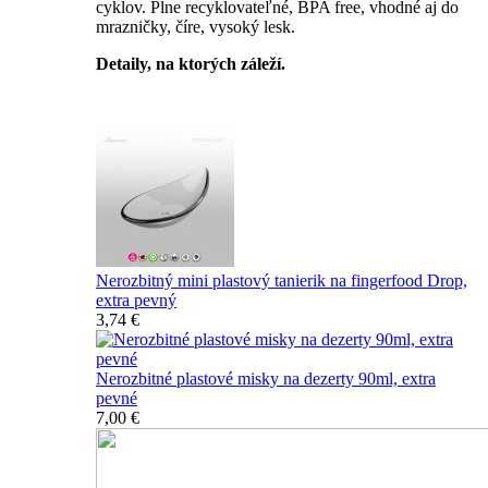
cyklov. Plne recyklovateľné, BPA free, vhodné aj do
mrazničky, číre, vysoký lesk.
Detaily, na ktorých záleží.
Špičkový catering
Nerozbitný mini plastový tanierik na fingerfood Drop,
extra pevný
3,74 €
Nerozbitné plastové misky na dezerty 90ml, extra
pevné
7,00 €