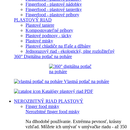
Fingerfood - plastové nádobky
Fingerfood - plastové tanieriky
Fingerfood - plastové príbory
PLASTOVÝ RIAD
Plastové taniere
Kompostovateľné príbory
Plastové podnosy - tácky
Plastové misky
Plastové chladiče na fľaše a džbány
Jednorazový riad - ekologický, plne rozložiteľný
360° Digitálna potlač na poháre
Vlastná potlač na poháre
Katalógy plastový riad PDF
NEROZBITNÝ RIAD
PLASTOVÝ
Finger food misky
Nerozbitné finger food misky
Na dlhodobé používanie. Extrémna pevnosť, krásny
vzhľad. Môžete ich umývať v umývačke riadu - až 350