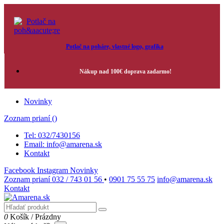
Potlač na poháre, vlastné logo, grafika
Nákup nad 100€ doprava zadarmo!
Novinky
Zoznam prianí (
)
Tel: 032/7430156
Email: info@amarena.sk
Kontakt
Facebook
Instagram
Novinky
Zoznam prianí
032 / 743 01 56
•
0901 75 55 75
info@amarena.sk
Kontakt
0
Košík
/
Prázdny