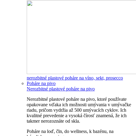
nerozbitné plastové poháre na víno, sekt, prosecco
Poháre na pivo
Nerozbitné plastové poháre na pivo
Nerozbitné plastové poháre na pivo, ktoré používate
opakovane vďaka ich možnosti umývania v umývačke
riadu, pričom vydržia až 500 umývacích cyklov. Ich
kvalitné prevedenie a vysoká čírosť znamená, že ich
takmer nerozoznáte od skla.
Poháre na loď, čln, do wellness, k bazénu, na