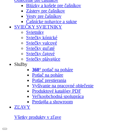
Oblečenie pre čašníkov
Blúzky a košele pre čašníkov
Zástery pre čašníkov
Vesty pre čašníkov
Čašnícke nohavice a sukne
SVIEČKY
SVIETNIKY
Svietniky
Sviečky kónické
Sviečky valcové
Sviečky guľaté
Sviečky čajové
Sviečky plávajúce
Služby
360°
potlač na poháre
Potlač na poháre
Potlač prestierania
Vyšívanie na pracovné oblečenie
Produktové katalógy PDF
Veľkoobchodná spolupráca
Predajňa a showroom
ZĽAVY
Všetky produkty v zľave