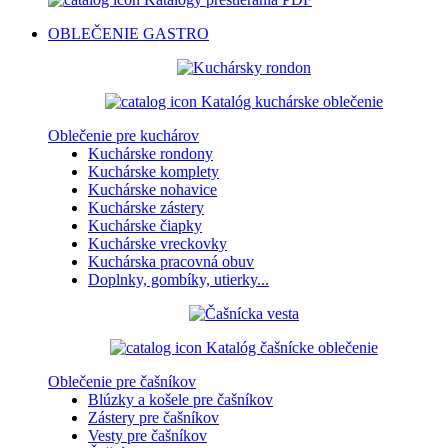
OBLEČENIE
GASTRO
Katalóg kuchárske oblečenie
Oblečenie pre kuchárov
Kuchárske rondony
Kuchárske komplety
Kuchárske nohavice
Kuchárske zástery
Kuchárske čiapky
Kuchárske vreckovky
Kuchárska pracovná obuv
Doplnky, gombíky, utierky...
Katalóg čašnícke oblečenie
Oblečenie pre čašníkov
Blúzky a košele pre čašníkov
Zástery pre čašníkov
Vesty pre čašníkov