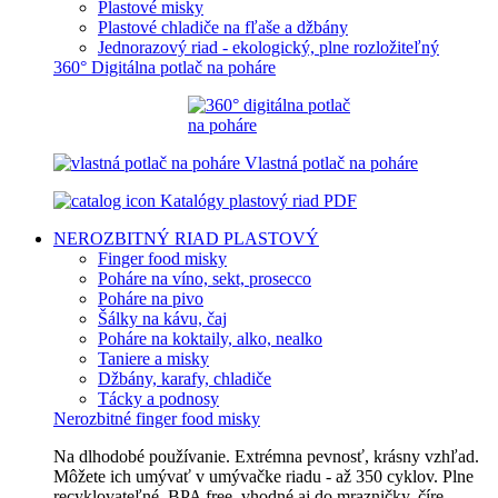
Plastové misky
Plastové chladiče na fľaše a džbány
Jednorazový riad - ekologický, plne rozložiteľný
360° Digitálna potlač na poháre
Vlastná potlač na poháre
Katalógy plastový riad PDF
NEROZBITNÝ RIAD
PLASTOVÝ
Finger food misky
Poháre na víno, sekt, prosecco
Poháre na pivo
Šálky na kávu, čaj
Poháre na koktaily, alko, nealko
Taniere a misky
Džbány, karafy, chladiče
Tácky a podnosy
Nerozbitné finger food misky
Na dlhodobé používanie. Extrémna pevnosť, krásny vzhľad.
Môžete ich umývať v umývačke riadu - až 350 cyklov. Plne
recyklovateľné, BPA free, vhodné aj do mrazničky, číre,