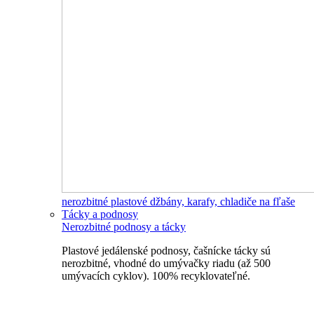
nerozbitné plastové džbány, karafy, chladiče na fľaše
Tácky a podnosy
Nerozbitné podnosy a tácky
Plastové jedálenské podnosy, čašnícke tácky sú
nerozbitné, vhodné do umývačky riadu (až 500
umývacích cyklov). 100% recyklovateľné.
Nerozbitné tácky a podnosy