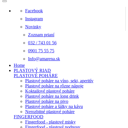
Facebook
Instagram
Novinky
Zoznam prianí
032 / 743 01 56
0901 75 55 75
Info@amarena.sk
Home
PLASTOVÝ RIAD
PLASTOVÉ POHÁRE
Plastové poháre na víno, sekt, aperitív
Plastové poháre na rôzne nápoje
Koktailové plastové poháre
Plastové poháre na long drink
Plastové poháre na pivo
Plastové poháre a šálky na kávu
Nerozbitné plastové poháre
FINGERFOOD
Fingerfood - plastové misky
Fingerfood - plastové podnosy