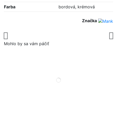
Farba
bordová, krémová
Značka
Mohlo by sa vám páčiť
Vš