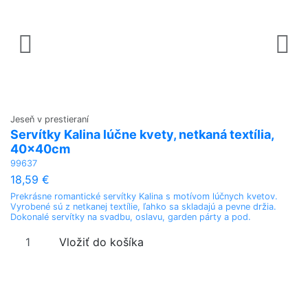
Jeseň v prestieraní
Vš
Servítky Kalina lúčne kvety, netkaná textília,
S
40x40cm
4
99637
8
18,59 €
1
Prekrásne romantické servítky Kalina s motívom lúčnych kvetov.
Lu
Vyrobené sú z netkanej textílie, ľahko sa skladajú a pevne držia.
vl
Dokonalé servítky na svadbu, oslavu, garden párty a pod.
ak
a 
mi
Vložiť do košíka