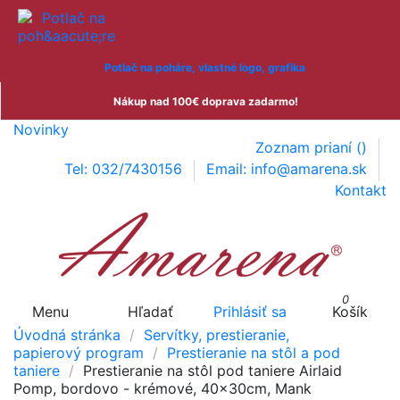
Potlač na poháre, vlastné logo, grafika
Nákup nad 100€ doprava zadarmo!
Novinky
Zoznam prianí (
)
Tel: 032/7430156
Email: info@amarena.sk
Kontakt
0
Menu
Hľadať
Prihlásiť sa
Košík
Úvodná stránka
Servítky, prestieranie,
papierový program
Prestieranie na stôl a pod
taniere
Prestieranie na stôl pod taniere Airlaid
Pomp, bordovo - krémové, 40x30cm, Mank