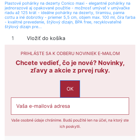
Plastové poháriky na dezerty Conico maxi - elegantné poháriky na
jednorazové aj opakované použitie - možnosť umývať v umývačke
riadu až 125 krát - ideálne poháriky na dezerty, tiramisu, panna
cottu a iné dobrotky - priemer 5,5 cm, objem max. 100 ml, číra farba
- kvalitné prevedenie, štýlový dizajn, BPA free, recyklovateľné
štýlový dizajn pre...
Vložiť do košíka
AKCIA
PRIHLÁSTE SA K ODBERU NOVINIEK E-MAILOM
-17%
Chcete vedieť, čo je nové? Novinky,
zľavy a akcie z prvej ruky.
Vaše osobné údaje chránime. Budú použité len na účel, na ktorý ste
Nerozbitné poháre na víno, sekt, prosecco
Plastové poháre na víno, šampanské, prosecco s odnímateľnými
ich poskytli.
stopkami
Plastový pohár na šampanské Flute 150ml -
Plastový pohár na šampanské 100ks - s
nerozbitný, číry