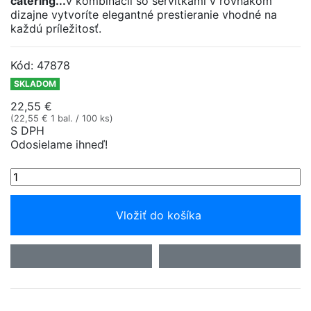
catering...
v kombinácií so servítkami v rovnakom
dizajne vytvoríte elegantné prestieranie vhodné na
každú príležitosť.
Kód:
47878
SKLADOM
22,55 €
(22,55 € 1 bal. / 100 ks)
S DPH
Odosielame ihneď!
Vložiť do košíka