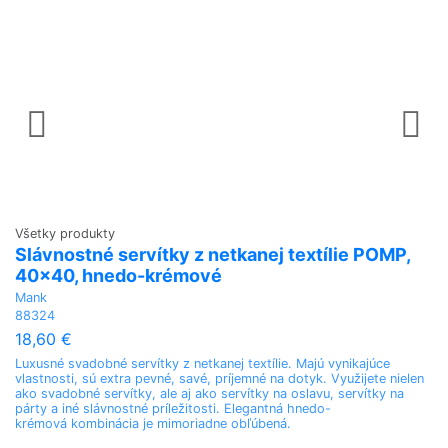
P
k
M
5
2
An
te
se
Všetky produkty
Slávnostné servítky z netkanej textílie POMP,
40x40, hnedo-krémové
Mank
88324
18,60 €
Luxusné svadobné servítky z netkanej textílie. Majú vynikajúce
vlastnosti, sú extra pevné, savé, príjemné na dotyk. Využijete nielen
ako svadobné servítky, ale aj ako servítky na oslavu, servítky na
párty a iné slávnostné príležitosti. Elegantná hnedo-
krémová kombinácia je mimoriadne obľúbená.