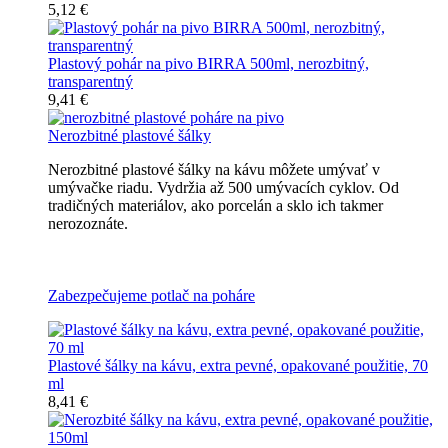
5,12 €
Plastový pohár na pivo BIRRA 500ml, nerozbitný,
transparentný
9,41 €
Nerozbitné plastové šálky
Nerozbitné plastové šálky na kávu môžete umývať v
umývačke riadu. Vydržia až 500 umývacích cyklov. Od
tradičných materiálov, ako porcelán a sklo ich takmer
nerozoznáte.
Nerozbitné plastové šálky na kávu
Zabezpečujeme potlač na poháre
Plastové šálky na kávu, extra pevné, opakované použitie, 70
ml
8,41 €