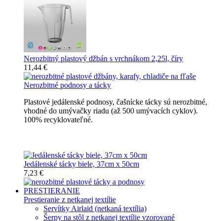
Nerozbitný plastový džbán s vrchnákom 2,25l, číry
11,44 €
Nerozbitné podnosy a tácky
Plastové jedálenské podnosy, čašnícke tácky sú nerozbitné,
vhodné do umývačky riadu (až 500 umývacích cyklov).
100% recyklovateľné.
Nerozbitné tácky a podnosy
Jedálenské tácky biele, 37cm x 50cm
7,23 €
PRESTIERANIE
Prestieranie z netkanej textílie
Servítky Airlaid (netkaná textília)
Šerpy na stôl z netkanej textílie vzorované