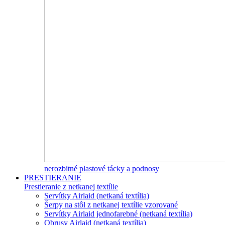
nerozbitné plastové tácky a podnosy
PRESTIERANIE
Prestieranie z netkanej textílie
Servítky Airlaid (netkaná textília)
Šerpy na stôl z netkanej textílie vzorované
Servítky Airlaid jednofarebné (netkaná textília)
Obrusy Airlaid (netkaná textília)