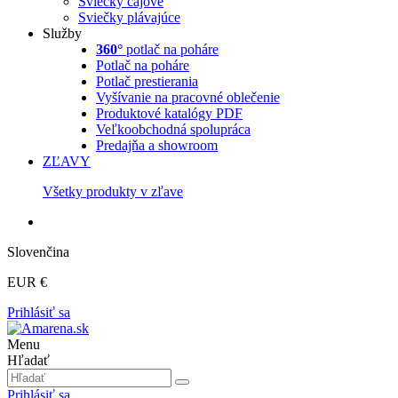
Sviečky čajové
Sviečky plávajúce
Služby
360°
potlač na poháre
Potlač na poháre
Potlač prestierania
Vyšívanie na pracovné oblečenie
Produktové katalógy PDF
Veľkoobchodná spolupráca
Predajňa a showroom
ZĽAVY
Všetky produkty v zľave
Slovenčina
EUR €
Prihlásiť sa
Menu
Hľadať
Prihlásiť sa