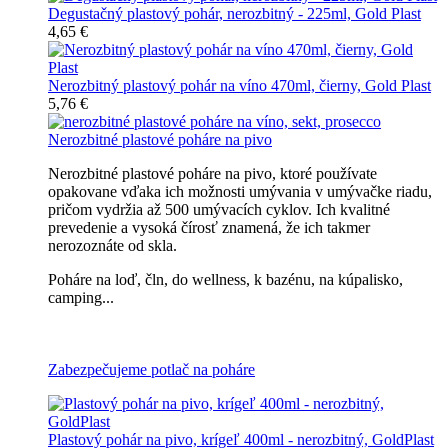
Degustačný plastový pohár, nerozbitný - 225ml, Gold Plast
4,65 €
Nerozbitný plastový pohár na víno 470ml, čierny, Gold Plast
5,76 €
Nerozbitné plastové poháre na pivo
Nerozbitné plastové poháre na pivo, ktoré používate
opakovane vďaka ich možnosti umývania v umývačke riadu,
pričom vydržia až 500 umývacích cyklov. Ich kvalitné
prevedenie a vysoká čírosť znamená, že ich takmer
nerozoznáte od skla.
Poháre na loď, čln, do wellness, k bazénu, na kúpalisko,
camping...
Všetky nerozbitné poháre na pivo
Zabezpečujeme potlač na poháre
Plastový pohár na pivo, krígeľ 400ml - nerozbitný, GoldPlast