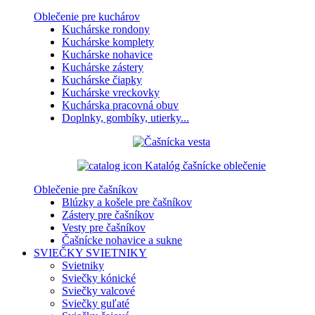
Oblečenie pre kuchárov
Kuchárske rondony
Kuchárske komplety
Kuchárske nohavice
Kuchárske zástery
Kuchárske čiapky
Kuchárske vreckovky
Kuchárska pracovná obuv
Doplnky, gombíky, utierky...
Katalóg čašnícke oblečenie
Oblečenie pre čašníkov
Blúzky a košele pre čašníkov
Zástery pre čašníkov
Vesty pre čašníkov
Čašnícke nohavice a sukne
SVIEČKY
SVIETNIKY
Svietniky
Sviečky kónické
Sviečky valcové
Sviečky guľaté