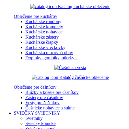
Katalóg kuchárske oblečenie
Oblečenie pre kuchárov
Kuchárske rondony
Kuchárske komplety
Kuchárske nohavice
Kuchárske zástery
Kuchárske čiapky
Kuchárske vreckovky
Kuchárska pracovná obuv
Doplnky, gombíky, utierky...
Katalóg čašnícke oblečenie
Oblečenie pre čašníkov
Blúzky a košele pre čašníkov
Zástery pre čašníkov
Vesty pre čašníkov
Čašnícke nohavice a sukne
SVIEČKY
SVIETNIKY
Svietniky
Sviečky kónické
Sviečky valcové