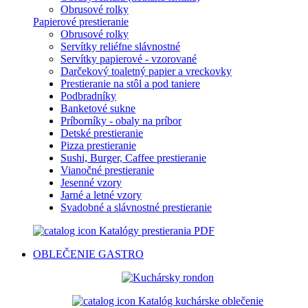
Obrusové rolky
Papierové prestieranie
Obrusové rolky
Servítky reliéfne slávnostné
Servítky papierové - vzorované
Darčekový toaletný papier a vreckovky
Prestieranie na stôl a pod taniere
Podbradníky
Banketové sukne
Príborníky - obaly na príbor
Detské prestieranie
Pizza prestieranie
Sushi, Burger, Caffee prestieranie
Vianočné prestieranie
Jesenné vzory
Jarné a letné vzory
Svadobné a slávnostné prestieranie
Katalógy prestierania PDF
OBLEČENIE
GASTRO
Katalóg kuchárske oblečenie