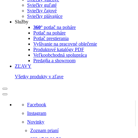
Sviečky guľaté
Sviečky čajové
Sviečky plávajúce
Služby
360°
potlač na poháre
Potlač na poháre
Potlač prestierania
Vyšívanie na pracovné oblečenie
Produktové katalógy PDF
Veľkoobchodná spolupráca
Predajňa a showroom
ZĽAVY
Všetky produkty v zľave
Facebook
Instagram
Novinky
Zoznam prianí