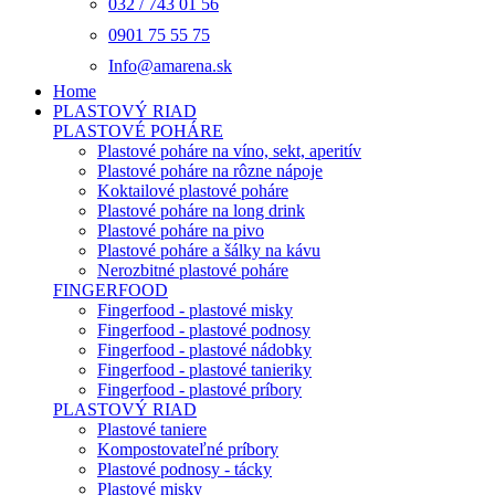
032 / 743 01 56
0901 75 55 75
Info@amarena.sk
Home
PLASTOVÝ RIAD
PLASTOVÉ POHÁRE
Plastové poháre na víno, sekt, aperitív
Plastové poháre na rôzne nápoje
Koktailové plastové poháre
Plastové poháre na long drink
Plastové poháre na pivo
Plastové poháre a šálky na kávu
Nerozbitné plastové poháre
FINGERFOOD
Fingerfood - plastové misky
Fingerfood - plastové podnosy
Fingerfood - plastové nádobky
Fingerfood - plastové tanieriky
Fingerfood - plastové príbory
PLASTOVÝ RIAD
Plastové taniere
Kompostovateľné príbory
Plastové podnosy - tácky
Plastové misky