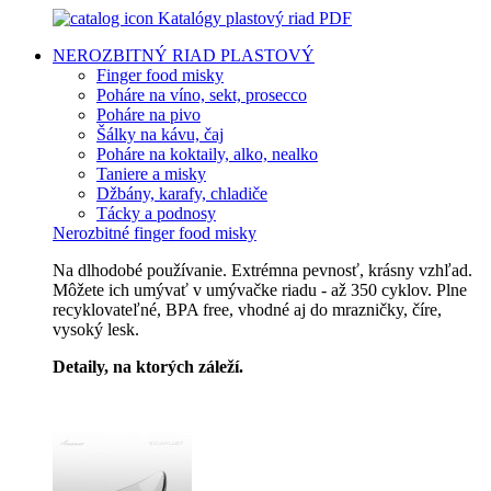
Katalógy plastový riad PDF
NEROZBITNÝ RIAD
PLASTOVÝ
Finger food misky
Poháre na víno, sekt, prosecco
Poháre na pivo
Šálky na kávu, čaj
Poháre na koktaily, alko, nealko
Taniere a misky
Džbány, karafy, chladiče
Tácky a podnosy
Nerozbitné finger food misky
Na dlhodobé používanie. Extrémna pevnosť, krásny vzhľad.
Môžete ich umývať v umývačke riadu - až 350 cyklov. Plne
recyklovateľné, BPA free, vhodné aj do mrazničky, číre,
vysoký lesk.
Detaily, na ktorých záleží.
Špičkový catering