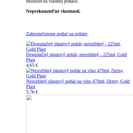
možnosťou vlastnej potlače.
Neprekonateľné vlastnosti.
Všetky nerozbitné poháre
Zabezpečujeme potlač na poháre
Degustačný plastový pohár, nerozbitný - 225ml, Gold
Plast
4,65 €
Nerozbitný plastový pohár na víno 470ml, čierny, Gold
Plast
5,76 €