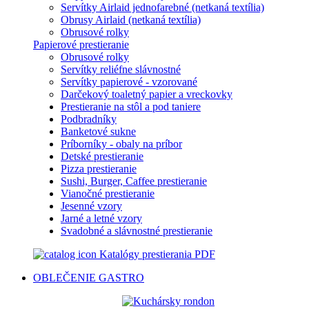
Servítky Airlaid jednofarebné (netkaná textília)
Obrusy Airlaid (netkaná textília)
Obrusové rolky
Papierové prestieranie
Obrusové rolky
Servítky reliéfne slávnostné
Servítky papierové - vzorované
Darčekový toaletný papier a vreckovky
Prestieranie na stôl a pod taniere
Podbradníky
Banketové sukne
Príborníky - obaly na príbor
Detské prestieranie
Pizza prestieranie
Sushi, Burger, Caffee prestieranie
Vianočné prestieranie
Jesenné vzory
Jarné a letné vzory
Svadobné a slávnostné prestieranie
Katalógy prestierania PDF
OBLEČENIE
GASTRO