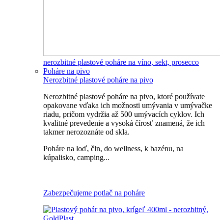
nerozbitné plastové poháre na víno, sekt, prosecco
Poháre na pivo
Nerozbitné plastové poháre na pivo
Nerozbitné plastové poháre na pivo, ktoré používate
opakovane vďaka ich možnosti umývania v umývačke
riadu, pričom vydržia až 500 umývacích cyklov. Ich
kvalitné prevedenie a vysoká čírosť znamená, že ich
takmer nerozoznáte od skla.
Poháre na loď, čln, do wellness, k bazénu, na
kúpalisko, camping...
Všetky nerozbitné poháre na pivo
Zabezpečujeme potlač na poháre