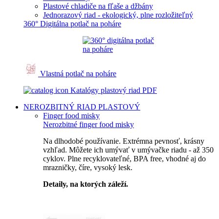
Plastové chladiče na fľaše a džbány
Jednorazový riad - ekologický, plne rozložiteľný
360° Digitálna potlač na poháre
Vlastná potlač na poháre
Katalógy plastový riad PDF
NEROZBITNÝ RIAD
PLASTOVÝ
Finger food misky
Nerozbitné finger food misky
Na dlhodobé používanie. Extrémna pevnosť, krásny
vzhľad. Môžete ich umývať v umývačke riadu - až 350
cyklov. Plne recyklovateľné, BPA free, vhodné aj do
mrazničky, číre, vysoký lesk.
Detaily, na ktorých záleží.
Špičkový catering