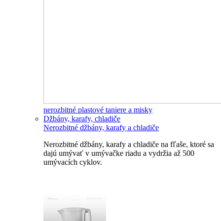
nerozbitné plastové taniere a misky
Džbány, karafy, chladiče
Nerozbitné džbány, karafy a chladiče
Nerozbitné džbány, karafy a chladiče na fľaše, ktoré sa
dajú umývať v umývačke riadu a vydržia až 500
umývacích cyklov.
Nerozbitné džbány, karafy, chladiče