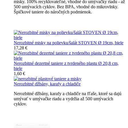
misky. 100% recyklovateľné, vhodné do umývačky riadu - až
500 umývacích cyklov. Bez BPA, vhodné do mikrovlnky.
Špičkové taniere do náročných podmienok.
Nerozbitné taniere
Nerozbitné misky na polievku/šalát STOVEN Ø 19cm, biele
17,28 €
Nerozbitné dezertné taniere z tvrdeného plastu Ø 20,8 cm,
biele
1,60 €
Nerozbitné džbány, karafy a chladiče
Nerozbitné džbány, karafy a chladiče na fľaše, ktoré sa dajú
umývať v umývačke riadu a vydržia až 500 umývacích
cyklov.
Nerozbitné džbány, karafy, chladiče