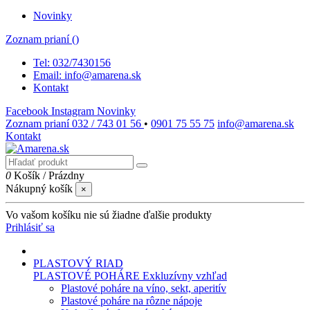
Novinky
Zoznam prianí (
)
Tel: 032/7430156
Email: info@amarena.sk
Kontakt
Facebook
Instagram
Novinky
Zoznam prianí
032 / 743 01 56
•
0901 75 55 75
info@amarena.sk
Kontakt
0
Košík
/
Prázdny
Nákupný košík
×
Vo vašom košíku nie sú žiadne ďalšie produkty
Prihlásiť sa
PLASTOVÝ RIAD
PLASTOVÉ POHÁRE
Exkluzívny vzhľad
Plastové poháre na víno, sekt, aperitív
Plastové poháre na rôzne nápoje