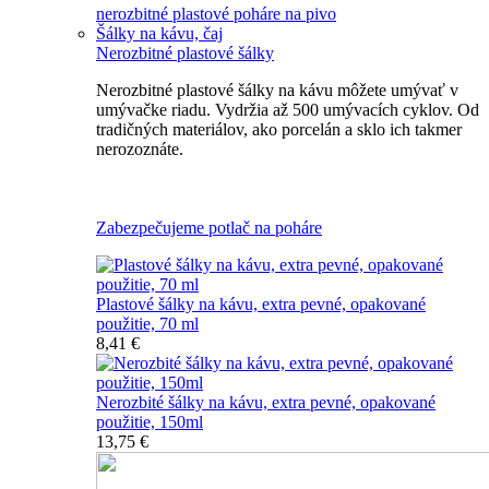
nerozbitné plastové poháre na pivo
Šálky na kávu, čaj
Nerozbitné plastové šálky
Nerozbitné plastové šálky na kávu môžete umývať v
umývačke riadu. Vydržia až 500 umývacích cyklov. Od
tradičných materiálov, ako porcelán a sklo ich takmer
nerozoznáte.
Nerozbitné plastové šálky na kávu
Zabezpečujeme potlač na poháre
Plastové šálky na kávu, extra pevné, opakované
použitie, 70 ml
8,41 €
Nerozbité šálky na kávu, extra pevné, opakované
použitie, 150ml
13,75 €