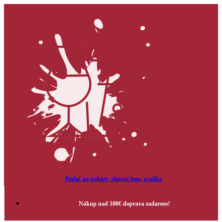
Potlač na poháre, vlastné logo, grafika
Nákup nad 100€ doprava zadarmo!