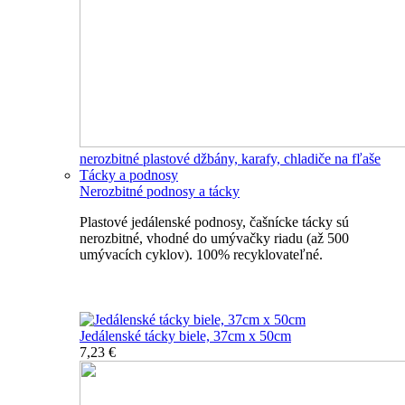
nerozbitné plastové džbány, karafy, chladiče na fľaše
Tácky a podnosy
Nerozbitné podnosy a tácky
Plastové jedálenské podnosy, čašnícke tácky sú
nerozbitné, vhodné do umývačky riadu (až 500
umývacích cyklov). 100% recyklovateľné.
Nerozbitné tácky a podnosy
Jedálenské tácky biele, 37cm x 50cm
7,23 €