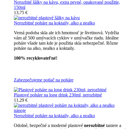
Nerozbité šálky na kávu, extra pevné, opakované použitie,
150ml
13,75 €
Nerozbitné poháre na koktaily, alko a nealko
Verná podoba skla ale ich hmotnosť je štvrtinová. Vydržia
vám až 500 umývacích cyklov v umývačke riadu. Ideálne
poháre všade tam kde je použitia skla nebezpečné. Rôzne
poháre na alko, nealko a koktaily.
100% recyklovateľné!
Všetky nerozbitné poháre
Zabezpečujeme potlač na poháre
Plastové poháre na long drink 230ml, nerozbitné
11,29 €
Nerozbitné poháre na koktaily, alko a nealko
Odolné, bezpečné a moderné plastové
nerozbitné
taniere a