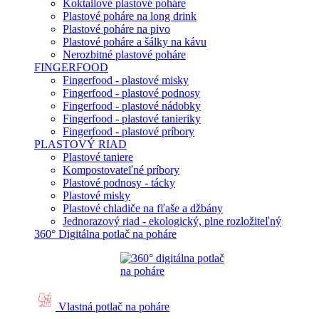
Koktailové plastové poháre
Plastové poháre na long drink
Plastové poháre na pivo
Plastové poháre a šálky na kávu
Nerozbitné plastové poháre
FINGERFOOD
Fingerfood - plastové misky
Fingerfood - plastové podnosy
Fingerfood - plastové nádobky
Fingerfood - plastové tanieriky
Fingerfood - plastové príbory
PLASTOVÝ RIAD
Plastové taniere
Kompostovateľné príbory
Plastové podnosy - tácky
Plastové misky
Plastové chladiče na fľaše a džbány
Jednorazový riad - ekologický, plne rozložiteľný
360° Digitálna potlač na poháre
Vlastná potlač na poháre