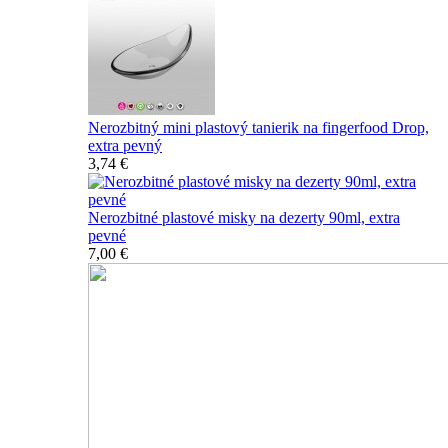
Nerozbitný mini plastový tanierik na fingerfood Drop,
extra pevný
3,74 €
Nerozbitné plastové misky na dezerty 90ml, extra
pevné
7,00 €