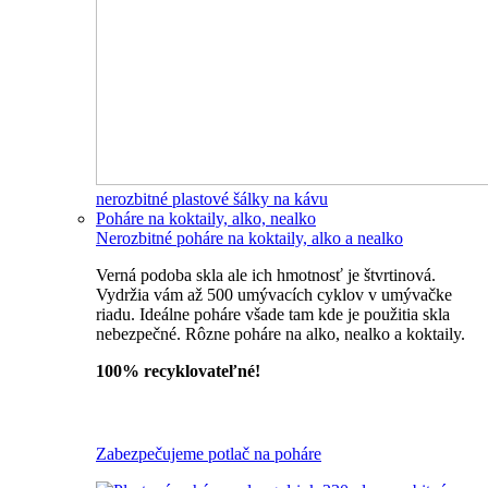
nerozbitné plastové šálky na kávu
Poháre na koktaily, alko, nealko
Nerozbitné poháre na koktaily, alko a nealko
Verná podoba skla ale ich hmotnosť je štvrtinová.
Vydržia vám až 500 umývacích cyklov v umývačke
riadu. Ideálne poháre všade tam kde je použitia skla
nebezpečné. Rôzne poháre na alko, nealko a koktaily.
100% recyklovateľné!
Všetky nerozbitné poháre
Zabezpečujeme potlač na poháre