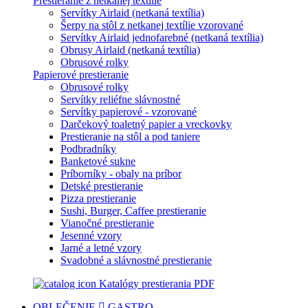
Prestieranie z netkanej textílie
Servítky Airlaid (netkaná textília)
Šerpy na stôl z netkanej textílie vzorované
Servítky Airlaid jednofarebné (netkaná textília)
Obrusy Airlaid (netkaná textília)
Obrusové rolky
Papierové prestieranie
Obrusové rolky
Servítky reliéfne slávnostné
Servítky papierové - vzorované
Darčekový toaletný papier a vreckovky
Prestieranie na stôl a pod taniere
Podbradníky
Banketové sukne
Príborníky - obaly na príbor
Detské prestieranie
Pizza prestieranie
Sushi, Burger, Caffee prestieranie
Vianočné prestieranie
Jesenné vzory
Jarné a letné vzory
Svadobné a slávnostné prestieranie
Katalógy prestierania PDF
OBLEČENIE
GASTRO