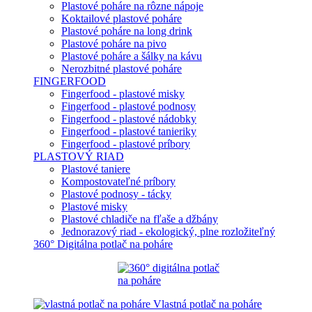
Plastové poháre na rôzne nápoje
Koktailové plastové poháre
Plastové poháre na long drink
Plastové poháre na pivo
Plastové poháre a šálky na kávu
Nerozbitné plastové poháre
FINGERFOOD
Fingerfood - plastové misky
Fingerfood - plastové podnosy
Fingerfood - plastové nádobky
Fingerfood - plastové tanieriky
Fingerfood - plastové príbory
PLASTOVÝ RIAD
Plastové taniere
Kompostovateľné príbory
Plastové podnosy - tácky
Plastové misky
Plastové chladiče na fľaše a džbány
Jednorazový riad - ekologický, plne rozložiteľný
360° Digitálna potlač na poháre
Vlastná potlač na poháre