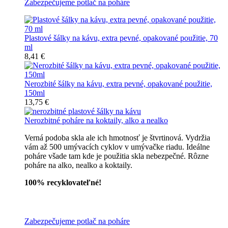
Zabezpečujeme potlač na poháre
Plastové šálky na kávu, extra pevné, opakované použitie, 70
ml
8,41 €
Nerozbité šálky na kávu, extra pevné, opakované použitie,
150ml
13,75 €
Nerozbitné poháre na koktaily, alko a nealko
Verná podoba skla ale ich hmotnosť je štvrtinová. Vydržia
vám až 500 umývacích cyklov v umývačke riadu. Ideálne
poháre všade tam kde je použitia skla nebezpečné. Rôzne
poháre na alko, nealko a koktaily.
100% recyklovateľné!
Všetky nerozbitné poháre
Zabezpečujeme potlač na poháre