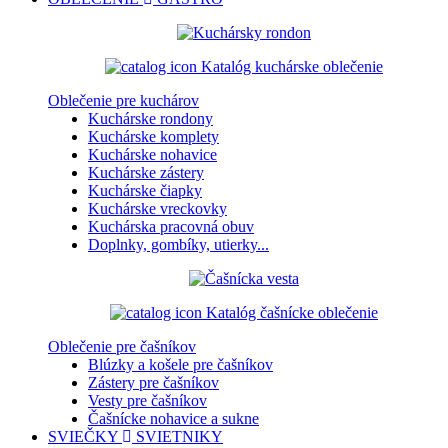
Katalóg kuchárske oblečenie
Oblečenie pre kuchárov
Kuchárske rondony
Kuchárske komplety
Kuchárske nohavice
Kuchárske zástery
Kuchárske čiapky
Kuchárske vreckovky
Kuchárska pracovná obuv
Doplnky, gombíky, utierky...
Katalóg čašnícke oblečenie
Oblečenie pre čašníkov
Blúzky a košele pre čašníkov
Zástery pre čašníkov
Vesty pre čašníkov
Čašnícke nohavice a sukne
SVIEČKY
SVIETNIKY