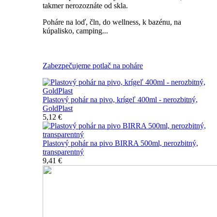
takmer nerozoznáte od skla.
Poháre na loď, čln, do wellness, k bazénu, na
kúpalisko, camping...
Všetky nerozbitné poháre na pivo
Zabezpečujeme potlač na poháre
Plastový pohár na pivo, krígeľ 400ml - nerozbitný,
GoldPlast
5,12 €
Plastový pohár na pivo BIRRA 500ml, nerozbitný,
transparentný
9,41 €