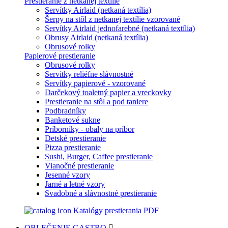
Prestieranie z netkanej textílie
Servítky Airlaid (netkaná textília)
Šerpy na stôl z netkanej textílie vzorované
Servítky Airlaid jednofarebné (netkaná textília)
Obrusy Airlaid (netkaná textília)
Obrusové rolky
Papierové prestieranie
Obrusové rolky
Servítky reliéfne slávnostné
Servítky papierové - vzorované
Darčekový toaletný papier a vreckovky
Prestieranie na stôl a pod taniere
Podbradníky
Banketové sukne
Príborníky - obaly na príbor
Detské prestieranie
Pizza prestieranie
Sushi, Burger, Caffee prestieranie
Vianočné prestieranie
Jesenné vzory
Jarné a letné vzory
Svadobné a slávnostné prestieranie
Katalógy prestierania PDF
OBLEČENIE
GASTRO