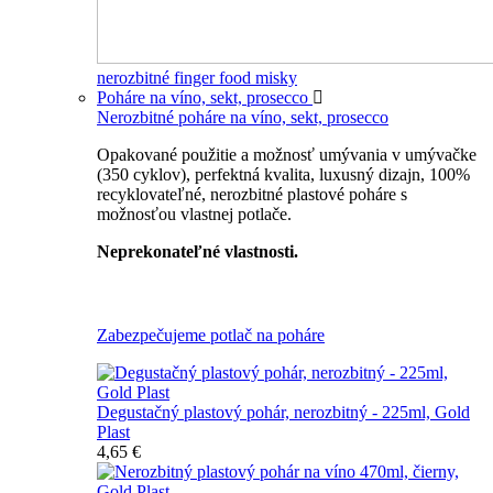
nerozbitné finger food misky
Poháre na víno, sekt, prosecco
Nerozbitné poháre na víno, sekt, prosecco
Opakované použitie a možnosť umývania v umývačke
(350 cyklov), perfektná kvalita, luxusný dizajn, 100%
recyklovateľné, nerozbitné plastové poháre s
možnosťou vlastnej potlače.
Neprekonateľné vlastnosti.
Všetky nerozbitné poháre
Zabezpečujeme potlač na poháre
Degustačný plastový pohár, nerozbitný - 225ml, Gold
Plast
4,65 €