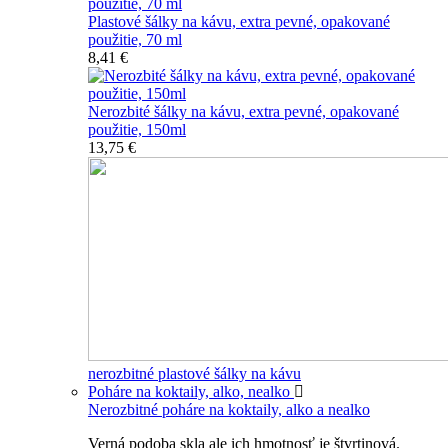
Plastové šálky na kávu, extra pevné, opakované
použitie, 70 ml
8,41 €
Nerozbité šálky na kávu, extra pevné, opakované
použitie, 150ml
13,75 €
nerozbitné plastové šálky na kávu
Poháre na koktaily, alko, nealko
Nerozbitné poháre na koktaily, alko a nealko
Verná podoba skla ale ich hmotnosť je štvrtinová.