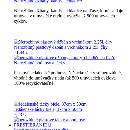
Nerozbitné džbány, karafy a chladiče
Nerozbitné džbány, karafy a chladiče na fľaše, ktoré sa dajú
umývať v umývačke riadu a vydržia až 500 umývacích
cyklov.
Nerozbitné džbány, karafy, chladiče
Nerozbitný plastový džbán s vrchnákom 2,25l, číry
11,44 €
Nerozbitné podnosy a tácky
Plastové jedálenské podnosy, čašnícke tácky sú nerozbitné,
vhodné do umývačky riadu (až 500 umývacích cyklov).
100% recyklovateľné.
Nerozbitné tácky a podnosy
Jedálenské tácky biele, 37cm x 50cm
7,23 €
PRESTIERANIE