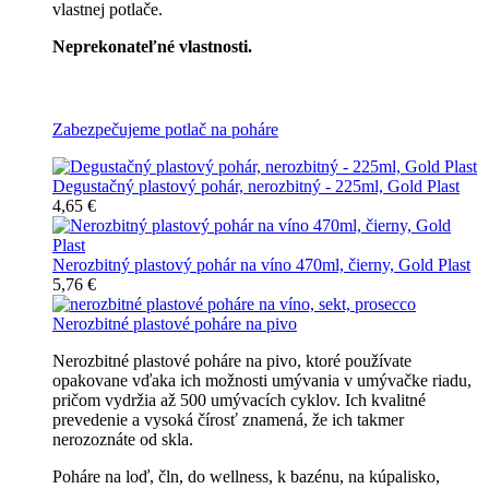
vlastnej potlače.
Neprekonateľné vlastnosti.
Všetky nerozbitné poháre
Zabezpečujeme potlač na poháre
Degustačný plastový pohár, nerozbitný - 225ml, Gold Plast
4,65 €
Nerozbitný plastový pohár na víno 470ml, čierny, Gold Plast
5,76 €
Nerozbitné plastové poháre na pivo
Nerozbitné plastové poháre na pivo, ktoré používate
opakovane vďaka ich možnosti umývania v umývačke riadu,
pričom vydržia až 500 umývacích cyklov. Ich kvalitné
prevedenie a vysoká čírosť znamená, že ich takmer
nerozoznáte od skla.
Poháre na loď, čln, do wellness, k bazénu, na kúpalisko,