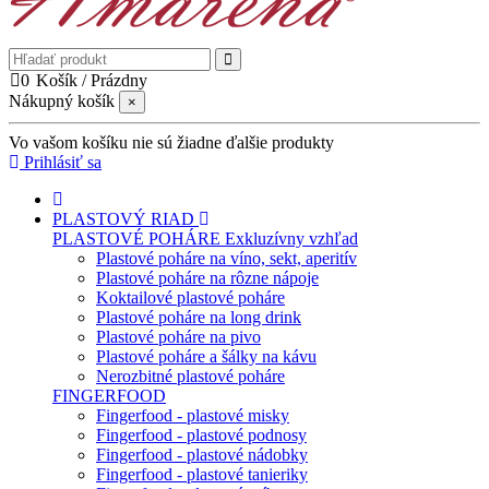
0
Košík
/
Prázdny
Nákupný košík
×
Vo vašom košíku nie sú žiadne ďalšie produkty
Prihlásiť sa
PLASTOVÝ RIAD
PLASTOVÉ POHÁRE
Exkluzívny vzhľad
Plastové poháre na víno, sekt, aperitív
Plastové poháre na rôzne nápoje
Koktailové plastové poháre
Plastové poháre na long drink
Plastové poháre na pivo
Plastové poháre a šálky na kávu
Nerozbitné plastové poháre
FINGERFOOD
Fingerfood - plastové misky
Fingerfood - plastové podnosy
Fingerfood - plastové nádobky
Fingerfood - plastové tanieriky