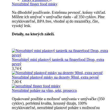
Nerozbitné finger food misky
Na dlhodobé používanie. Extrémna pevnosť, krásny vzhľad.
Môžete ich umývať v umývačke riadu - až 350 cyklov. Plne
recyklovateľné, BPA free, vhodné aj do mrazničky, číre,
vysoký lesk.
Detaily, na ktorých záleží.
Špičkový catering
Nerozbitný mini plastový tanierik na fingerfood Drop, extra
pevný
3,74 €
Nerozbitné plastové misky na dezerty 90ml, extra pevné
7,00 €
Nerozbitné poháre na víno, sekt, prosecco
Opakované použitie a možnosť umývania v umývačke (350
cyklov), perfektná kvalita, luxusný dizajn, 100%
recyklovateľné, nerozbitné plastové poháre s možnosťou