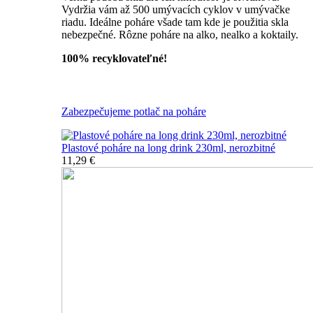
Vydržia vám až 500 umývacích cyklov v umývačke
riadu. Ideálne poháre všade tam kde je použitia skla
nebezpečné. Rôzne poháre na alko, nealko a koktaily.
100% recyklovateľné!
Všetky nerozbitné poháre
Zabezpečujeme potlač na poháre
Plastové poháre na long drink 230ml, nerozbitné
11,29 €