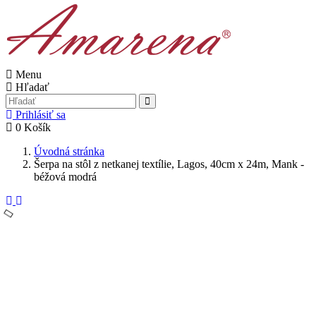
Menu
Hľadať
Prihlásiť sa
0
Košík
Úvodná stránka
Šerpa na stôl z netkanej textílie, Lagos, 40cm x 24m, Mank -
béžová modrá