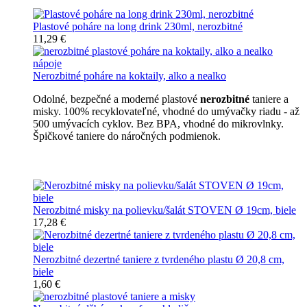
Plastové poháre na long drink 230ml, nerozbitné
11,29 €
Nerozbitné poháre na koktaily, alko a nealko
Odolné, bezpečné a moderné plastové
nerozbitné
taniere a
misky. 100% recyklovateľné, vhodné do umývačky riadu - až
500 umývacích cyklov. Bez BPA, vhodné do mikrovlnky.
Špičkové taniere do náročných podmienok.
Nerozbitné taniere
Nerozbitné misky na polievku/šalát STOVEN Ø 19cm, biele
17,28 €
Nerozbitné dezertné taniere z tvrdeného plastu Ø 20,8 cm,
biele
1,60 €