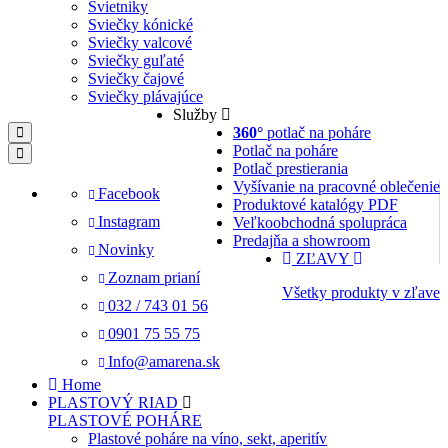
Svietniky
Sviečky kónické
Sviečky valcové
Sviečky guľaté
Sviečky čajové
Sviečky plávajúce
Služby
360°
potlač na poháre
Potlač na poháre
Potlač prestierania
Vyšívanie na pracovné oblečenie
Facebook
Produktové katalógy PDF
Instagram
Veľkoobchodná spolupráca
Predajňa a showroom
Novinky
ZĽAVY
Zoznam prianí
Všetky produkty v zľave
032 / 743 01 56
0901 75 55 75
Info@amarena.sk
Home
PLASTOVÝ RIAD
PLASTOVÉ POHÁRE
Plastové poháre na víno, sekt, aperitív