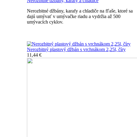
Nerozbitné džbány, karafy a chladiče
Nerozbitné džbány, karafy a chladiče na fľaše, ktoré sa
dajú umývať v umývačke riadu a vydržia až 500
umývacích cyklov.
Nerozbitné džbány, karafy, chladiče
Nerozbitný plastový džbán s vrchnákom 2,25l, číry
11,44 €