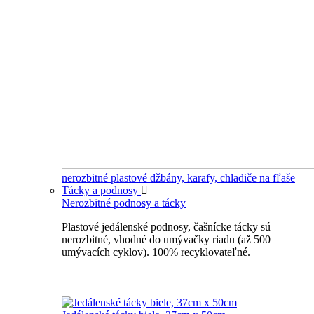
nerozbitné plastové džbány, karafy, chladiče na fľaše
Tácky a podnosy
Nerozbitné podnosy a tácky
Plastové jedálenské podnosy, čašnícke tácky sú
nerozbitné, vhodné do umývačky riadu (až 500
umývacích cyklov). 100% recyklovateľné.
Nerozbitné tácky a podnosy