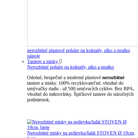
nerozbitné plastové poháre na koktaily, alko a nealko
nápoje
Taniere a misky
Nerozbitné poháre na koktaily, alko a nealko
Odolné, bezpečné a moderné plastové
nerozbitné
taniere a misky. 100% recyklovateľné, vhodné do
umývačky riadu - až 500 umývacích cyklov. Bez BPA,
vhodné do mikrovlnky. Špičkové taniere do náročných
podmienok.
Nerozbitné taniere
Nerozbitné misky na polievku/šalát STOVEN Ø 19cm,