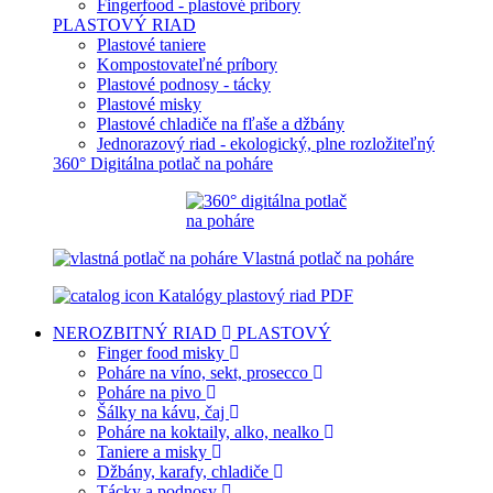
Fingerfood - plastové príbory
PLASTOVÝ RIAD
Plastové taniere
Kompostovateľné príbory
Plastové podnosy - tácky
Plastové misky
Plastové chladiče na fľaše a džbány
Jednorazový riad - ekologický, plne rozložiteľný
360° Digitálna potlač na poháre
Vlastná potlač na poháre
Katalógy plastový riad PDF
NEROZBITNÝ RIAD
PLASTOVÝ
Finger food misky
Poháre na víno, sekt, prosecco
Poháre na pivo
Šálky na kávu, čaj
Poháre na koktaily, alko, nealko
Taniere a misky
Džbány, karafy, chladiče
Tácky a podnosy