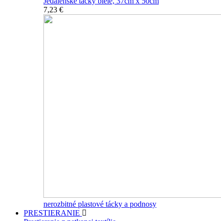
Jedálenské tácky biele, 37cm x 50cm
7,23 €
nerozbitné plastové tácky a podnosy
PRESTIERANIE