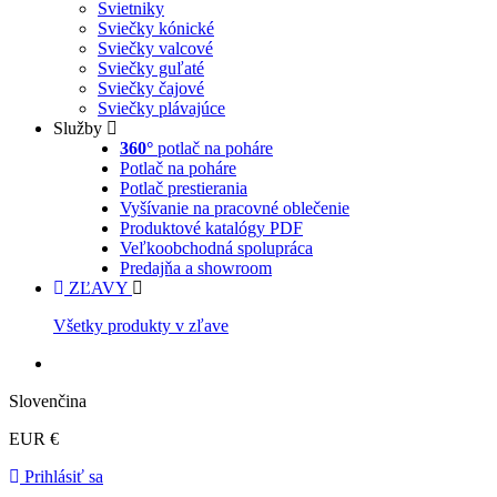
Svietniky
Sviečky kónické
Sviečky valcové
Sviečky guľaté
Sviečky čajové
Sviečky plávajúce
Služby
360°
potlač na poháre
Potlač na poháre
Potlač prestierania
Vyšívanie na pracovné oblečenie
Produktové katalógy PDF
Veľkoobchodná spolupráca
Predajňa a showroom
ZĽAVY
Všetky produkty v zľave
Slovenčina
EUR €
Prihlásiť sa