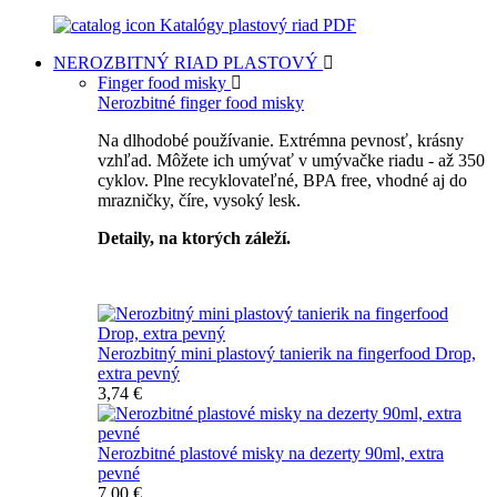
Katalógy plastový riad PDF
NEROZBITNÝ RIAD
PLASTOVÝ
Finger food misky
Nerozbitné finger food misky
Na dlhodobé používanie. Extrémna pevnosť, krásny
vzhľad. Môžete ich umývať v umývačke riadu - až 350
cyklov. Plne recyklovateľné, BPA free, vhodné aj do
mrazničky, číre, vysoký lesk.
Detaily, na ktorých záleží.
Špičkový catering
Nerozbitný mini plastový tanierik na fingerfood Drop,
extra pevný
3,74 €
Nerozbitné plastové misky na dezerty 90ml, extra
pevné
7,00 €