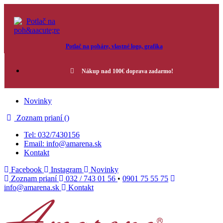
Potlač na poháre, vlastné logo, grafika
Nákup nad 100€ doprava zadarmo!
Novinky
Zoznam prianí (
)
Tel: 032/7430156
Email: info@amarena.sk
Kontakt
Facebook
Instagram
Novinky
Zoznam prianí
032 / 743 01 56
•
0901 75 55 75
info@amarena.sk
Kontakt