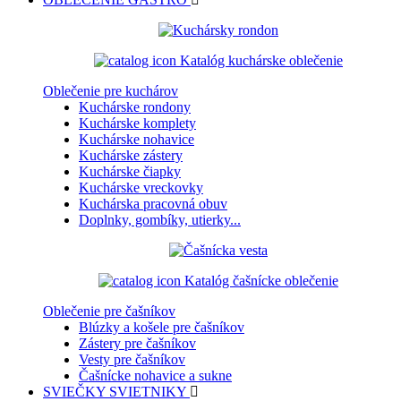
Katalóg kuchárske oblečenie
Oblečenie pre kuchárov
Kuchárske rondony
Kuchárske komplety
Kuchárske nohavice
Kuchárske zástery
Kuchárske čiapky
Kuchárske vreckovky
Kuchárska pracovná obuv
Doplnky, gombíky, utierky...
Katalóg čašnícke oblečenie
Oblečenie pre čašníkov
Blúzky a košele pre čašníkov
Zástery pre čašníkov
Vesty pre čašníkov
Čašnícke nohavice a sukne
SVIEČKY
SVIETNIKY