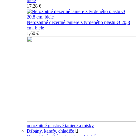
biele
17,28 €
Nerozbitné dezertné taniere z tvrdeného plastu Ø 20,8
cm, biele
1,60 €
nerozbitné plastové taniere a misky
Džbány, karafy, chladiče