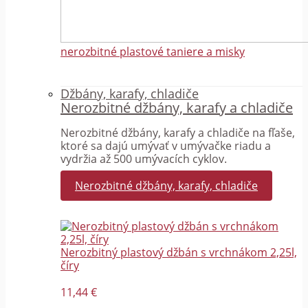
nerozbitné plastové taniere a misky
Džbány, karafy, chladiče
Nerozbitné džbány, karafy a chladiče
Nerozbitné džbány, karafy a chladiče na fľaše,
ktoré sa dajú umývať v umývačke riadu a
vydržia až 500 umývacích cyklov.
Nerozbitné džbány, karafy, chladiče
Nerozbitný plastový džbán s vrchnákom 2,25l,
číry
11,44 €