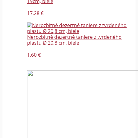
19cm, biele
17,28 €
Nerozbitné dezertné taniere z tvrdeného
plastu Ø 20,8 cm, biele
1,60 €