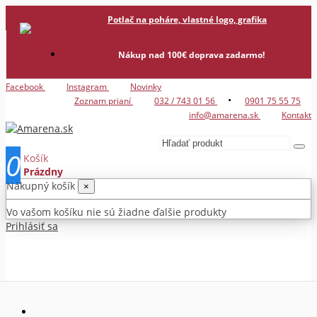
Potlač na poháre, vlastné logo, grafika
Nákup nad 100€ doprava zadarmo!
Facebook
Instagram
Novinky
•
Zoznam prianí
032 / 743 01 56
0901 75 55 75
info@amarena.sk
Kontakt
0
Košík
Prázdny
Nákupný košík
×
Vo vašom košíku nie sú žiadne ďalšie produkty
Prihlásiť sa