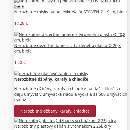
Nerozbitné misky na polievku/šalát STOVEN Ø 19cm, biele
17,28 €
Nerozbitné dezertné taniere z tvrdeného plastu Ø 20,8
cm, biele
1,60 €
Nerozbitné džbány, karafy a chladiče
Nerozbitné džbány, karafy a chladiče na fľaše, ktoré sa
dajú umývať v umývačke riadu a vydržia až 500 umývacích
cyklov.
Nerozbitné džbány, karafy, chladiče
Nerozbitný plastový džbán s vrchnákom 2,25l, číry