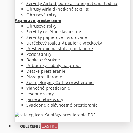
Servítky Airlaid jednofarebné (netkaná textília)
Obrusy Airlaid (netkaná textília)
Obrusové rolky
Papierové prestieranie
Obrusové rolky
Servítky reliéfne slávnostné
Servítky papierové - vzorované
Darčekový toaletný papier a vreckovky
Prestieranie na stôl a pod taniere
Podbradníky
Banketové sukne
Príborníky - obaly na príbor
Detské prestieranie
Pizza prestieranie
Sushi, Burger, Caffee prestieranie
Vianočné prestieranie
Jesenné vzory
Jarné a letné vzory
Svadobné a slávnostné prestieranie
Katalógy prestierania PDF
GASTRO
OBLEČENIE