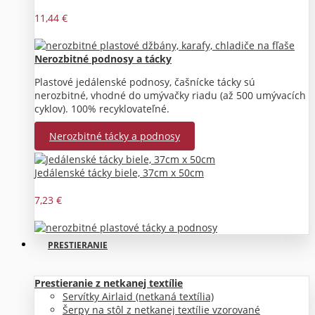
11,44 €
Nerozbitné podnosy a tácky
Plastové jedálenské podnosy, čašnícke tácky sú
nerozbitné, vhodné do umývačky riadu (až 500 umývacích
cyklov). 100% recyklovateľné.
Nerozbitné tácky a podnosy
Jedálenské tácky biele, 37cm x 50cm
7,23 €
PRESTIERANIE
Prestieranie z netkanej textílie
Servítky Airlaid (netkaná textília)
Šerpy na stôl z netkanej textílie vzorované