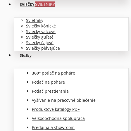
SVIETNIKY
SVIEČKY
Svietniky
Sviečky kónické
Sviečky valcové
Sviečky guľaté
Sviečky čajové
Sviečky plávajúce
Služby
360°
potlač na poháre
Potlač na poháre
Potlač prestierania
Vyšívanie na pracovné oblečenie
Produktové katalógy PDF
Veľkoobchodná spolupráca
Predajňa a showroom