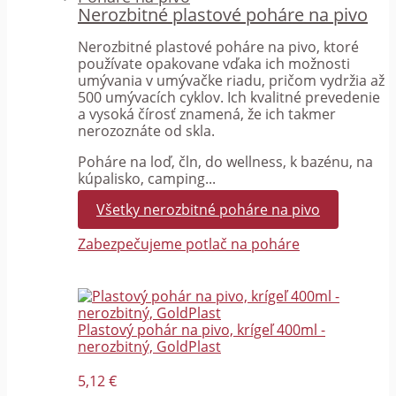
Nerozbitné plastové poháre na pivo
Nerozbitné plastové poháre na pivo, ktoré
používate opakovane vďaka ich možnosti
umývania v umývačke riadu, pričom vydržia až
500 umývacích cyklov. Ich kvalitné prevedenie
a vysoká čírosť znamená, že ich takmer
nerozoznáte od skla.
Poháre na loď, čln, do wellness, k bazénu, na
kúpalisko, camping...
Všetky nerozbitné poháre na pivo
Zabezpečujeme potlač na poháre
Plastový pohár na pivo, krígeľ 400ml -
nerozbitný, GoldPlast
5,12 €