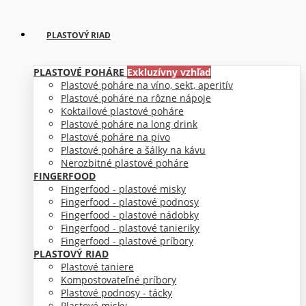
PLASTOVÝ RIAD
PLASTOVÉ POHÁRE
Exkluzívny vzhľad
Plastové poháre na víno, sekt, aperitív
Plastové poháre na rôzne nápoje
Koktailové plastové poháre
Plastové poháre na long drink
Plastové poháre na pivo
Plastové poháre a šálky na kávu
Nerozbitné plastové poháre
FINGERFOOD
Fingerfood - plastové misky
Fingerfood - plastové podnosy
Fingerfood - plastové nádobky
Fingerfood - plastové tanieriky
Fingerfood - plastové príbory
PLASTOVÝ RIAD
Plastové taniere
Kompostovateľné príbory
Plastové podnosy - tácky
Plastové misky