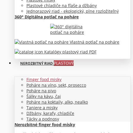
Plastové chladiče na fľaše a džbány
Jednorazový riad - ekologický, plne rozložiteľný
360° Digitálna potlač na poháre
Vlastná potlač na poháre
Katalógy plastový riad PDF
PLASTOVÝ
NEROZBITNÝ RIAD
Finger food misky
Poháre na víno, sekt, prosecco
Poháre na pivo
Šálky na kávu, čaj
Poháre na koktaily, alko, nealko
Taniere a misky
Džbány, karafy, chladiče
Tácky a podnosy
Nerozbitné finger food misky