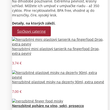
Na dlhodobé používanie. Extrémna pevnosť, krásny
vzhľad. Môžete ich umývať v umývačke riadu - až 350
cyklov. Plne recyklovateľné, BPA free, vhodné aj do
mrazničky, číre, vysoký lesk.
Detaily, na ktorých záleží.
Špičkový catering
Nerozbitný mini plastový tanierik na fingerfood Drop,
extra pevný
3,74 €
Nerozbitné plastové misky na dezerty 90ml, extra pevné
7,00 €
Nerozbitné poháre na víno, sekt, prosecco