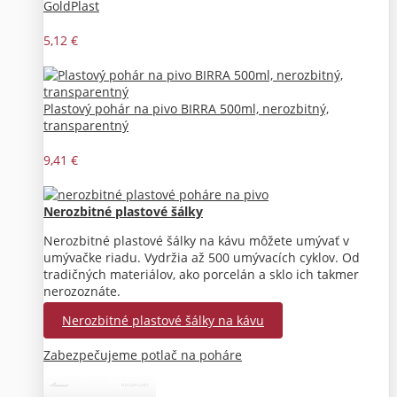
GoldPlast
5,12 €
Plastový pohár na pivo BIRRA 500ml, nerozbitný,
transparentný
9,41 €
Nerozbitné plastové šálky
Nerozbitné plastové šálky na kávu môžete umývať v
umývačke riadu. Vydržia až 500 umývacích cyklov. Od
tradičných materiálov, ako porcelán a sklo ich takmer
nerozoznáte.
Nerozbitné plastové šálky na kávu
Zabezpečujeme potlač na poháre