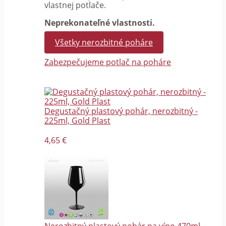
vlastnej potlače.
Neprekonateľné vlastnosti.
Všetky nerozbitné poháre
Zabezpečujeme potlač na poháre
Degustačný plastový pohár, nerozbitný -
225ml, Gold Plast
4,65 €