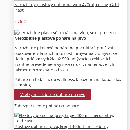
Nerozbitný plastový pohár na víno 470ml, čierny, Gold
Plast
5,76 €
Nerozbitné plastové poháre na pivo
Nerozbitné plastové poháre na pivo, ktoré používate
opakovane vďaka ich možnosti umývania v umývačke
riadu, pričom vydržia až 500 umývacích cyklov. Ich
kvalitné prevedenie a vysoká čírosť znamená, že ich
takmer nerozoznáte od skla.
Poháre na loď, čln, do wellness, k bazénu, na kúpalisko,
camping...
Všetky nerozbitné poháre na pivo
Zabezpečujeme potlač na poháre
Plastový pohár na pivo, krígeľ 400ml - nerozbitný,