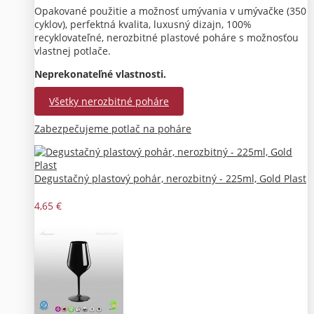
Opakované použitie a možnosť umývania v umývačke (350
cyklov), perfektná kvalita, luxusný dizajn, 100%
recyklovateľné, nerozbitné plastové poháre s možnosťou
vlastnej potlače.
Neprekonateľné vlastnosti.
Všetky nerozbitné poháre
Zabezpečujeme potlač na poháre
Degustačný plastový pohár, nerozbitný - 225ml, Gold Plast
4,65 €