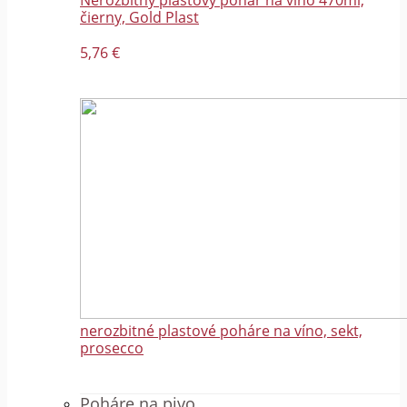
Nerozbitný plastový pohár na víno 470ml,
čierny, Gold Plast
5,76 €
nerozbitné plastové poháre na víno, sekt,
prosecco
Poháre na pivo