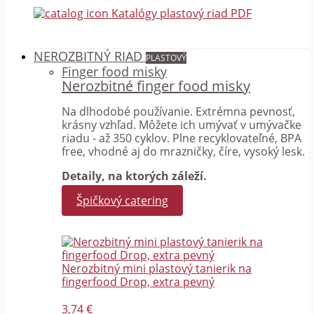
Katalógy plastový riad PDF
NEROZBITNÝ RIAD
PLASTOVÝ
Finger food misky
Nerozbitné finger food misky
Na dlhodobé používanie. Extrémna pevnosť,
krásny vzhľad. Môžete ich umývať v umývačke
riadu - až 350 cyklov. Plne recyklovateľné, BPA
free, vhodné aj do mrazničky, číre, vysoký lesk.
Detaily, na ktorých záleží.
Špičkový catering
Nerozbitný mini plastový tanierik na
fingerfood Drop, extra pevný
3,74 €