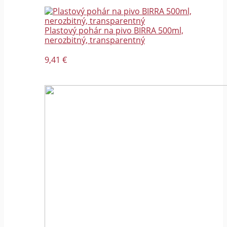
Plastový pohár na pivo BIRRA 500ml,
nerozbitný, transparentný
9,41 €