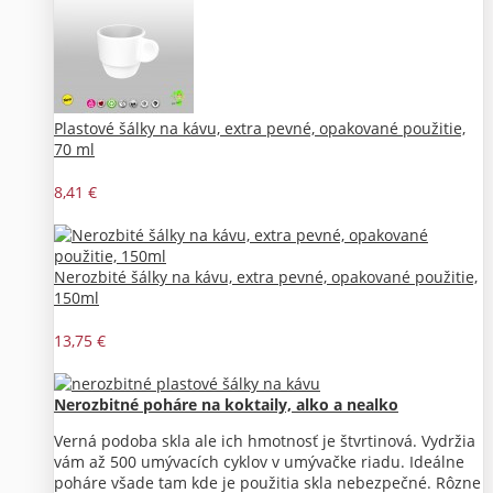
Plastové šálky na kávu, extra pevné, opakované použitie,
70 ml
8,41 €
Nerozbité šálky na kávu, extra pevné, opakované použitie,
150ml
13,75 €
Nerozbitné poháre na koktaily, alko a nealko
Verná podoba skla ale ich hmotnosť je štvrtinová. Vydržia
vám až 500 umývacích cyklov v umývačke riadu. Ideálne
poháre všade tam kde je použitia skla nebezpečné. Rôzne