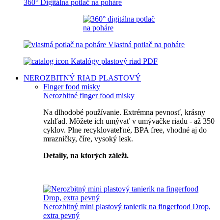
360° Digitálna potlač na poháre
Vlastná potlač na poháre
Katalógy plastový riad PDF
NEROZBITNÝ RIAD
PLASTOVÝ
Finger food misky
Nerozbitné finger food misky
Na dlhodobé používanie. Extrémna pevnosť, krásny
vzhľad. Môžete ich umývať v umývačke riadu - až 350
cyklov. Plne recyklovateľné, BPA free, vhodné aj do
mrazničky, číre, vysoký lesk.
Detaily, na ktorých záleží.
Špičkový catering
Nerozbitný mini plastový tanierik na fingerfood Drop,
extra pevný