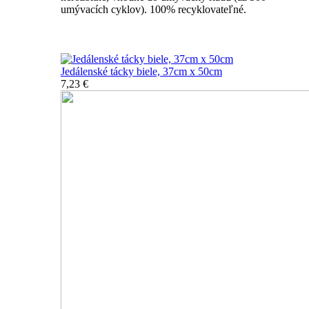
umývacích cyklov). 100% recyklovateľné.
Nerozbitné tácky a podnosy
Jedálenské tácky biele, 37cm x 50cm
7,23 €