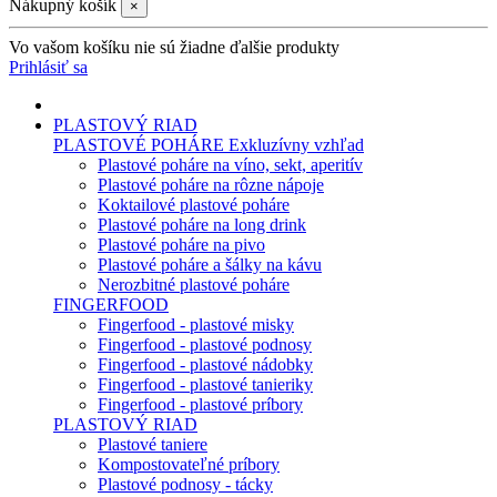
Nákupný košík
×
Vo vašom košíku nie sú žiadne ďalšie produkty
Prihlásiť sa
PLASTOVÝ RIAD
PLASTOVÉ POHÁRE
Exkluzívny vzhľad
Plastové poháre na víno, sekt, aperitív
Plastové poháre na rôzne nápoje
Koktailové plastové poháre
Plastové poháre na long drink
Plastové poháre na pivo
Plastové poháre a šálky na kávu
Nerozbitné plastové poháre
FINGERFOOD
Fingerfood - plastové misky
Fingerfood - plastové podnosy
Fingerfood - plastové nádobky
Fingerfood - plastové tanieriky
Fingerfood - plastové príbory
PLASTOVÝ RIAD
Plastové taniere
Kompostovateľné príbory
Plastové podnosy - tácky