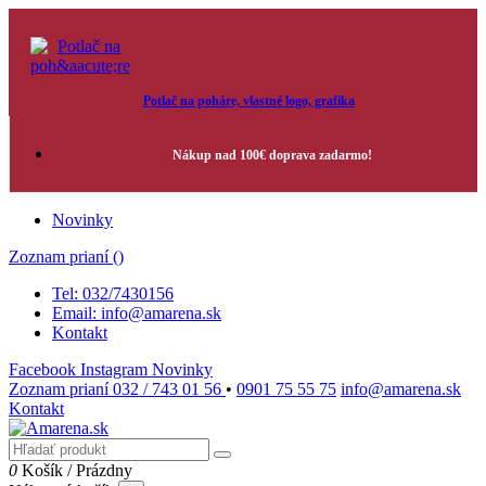
Potlač na poháre, vlastné logo, grafika
Nákup nad 100€ doprava zadarmo!
Novinky
Zoznam prianí (
)
Tel: 032/7430156
Email: info@amarena.sk
Kontakt
Facebook
Instagram
Novinky
Zoznam prianí
032 / 743 01 56
•
0901 75 55 75
info@amarena.sk
Kontakt
0
Košík
/
Prázdny