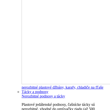
nerozbitné plastové džbány, karafy, chladiče na fľaše
Tácky a podnosy
Nerozbitné podnosy a tácky
Plastové jedálenské podnosy, čašnícke tácky sú
nerozbitné, vhodné do umývačky riadu (až 500