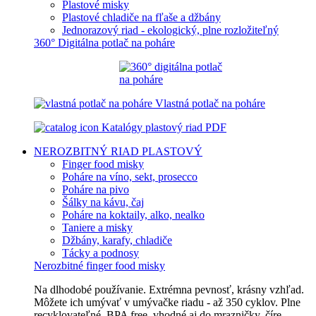
Plastové misky
Plastové chladiče na fľaše a džbány
Jednorazový riad - ekologický, plne rozložiteľný
360° Digitálna potlač na poháre
Vlastná potlač na poháre
Katalógy plastový riad PDF
NEROZBITNÝ RIAD
PLASTOVÝ
Finger food misky
Poháre na víno, sekt, prosecco
Poháre na pivo
Šálky na kávu, čaj
Poháre na koktaily, alko, nealko
Taniere a misky
Džbány, karafy, chladiče
Tácky a podnosy
Nerozbitné finger food misky
Na dlhodobé používanie. Extrémna pevnosť, krásny vzhľad.
Môžete ich umývať v umývačke riadu - až 350 cyklov. Plne
recyklovateľné, BPA free, vhodné aj do mrazničky, číre,