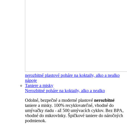
nerozbitné plastové poháre na koktaily, alko a nealko
nápoje
Taniere a misky
Nerozbitné poháre na koktaily, alko a nealko
Odolné, bezpečné a moderné plastové
nerozbitné
taniere a misky. 100% recyklovateľné, vhodné do
umývačky riadu - až 500 umývacích cyklov. Bez BPA,
vhodné do mikrovlnky. Špičkové taniere do náročných
podmienok.