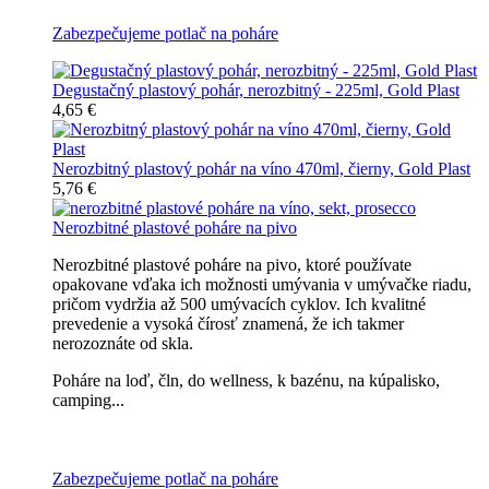
Zabezpečujeme potlač na poháre
Degustačný plastový pohár, nerozbitný - 225ml, Gold Plast
4,65 €
Nerozbitný plastový pohár na víno 470ml, čierny, Gold Plast
5,76 €
Nerozbitné plastové poháre na pivo
Nerozbitné plastové poháre na pivo, ktoré používate
opakovane vďaka ich možnosti umývania v umývačke riadu,
pričom vydržia až 500 umývacích cyklov. Ich kvalitné
prevedenie a vysoká čírosť znamená, že ich takmer
nerozoznáte od skla.
Poháre na loď, čln, do wellness, k bazénu, na kúpalisko,
camping...
Všetky nerozbitné poháre na pivo
Zabezpečujeme potlač na poháre