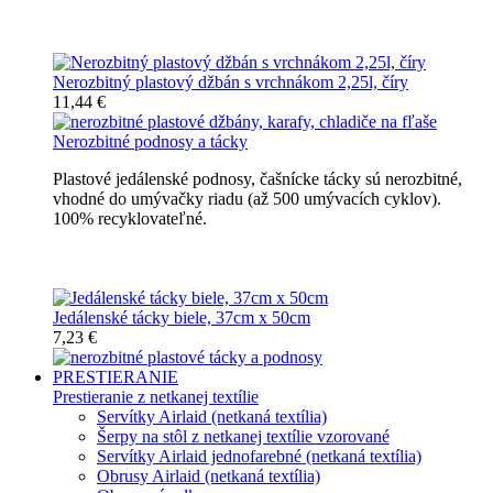
Nerozbitné džbány, karafy, chladiče
Nerozbitný plastový džbán s vrchnákom 2,25l, číry
11,44 €
Nerozbitné podnosy a tácky
Plastové jedálenské podnosy, čašnícke tácky sú nerozbitné,
vhodné do umývačky riadu (až 500 umývacích cyklov).
100% recyklovateľné.
Nerozbitné tácky a podnosy
Jedálenské tácky biele, 37cm x 50cm
7,23 €
PRESTIERANIE
Prestieranie z netkanej textílie
Servítky Airlaid (netkaná textília)
Šerpy na stôl z netkanej textílie vzorované
Servítky Airlaid jednofarebné (netkaná textília)
Obrusy Airlaid (netkaná textília)