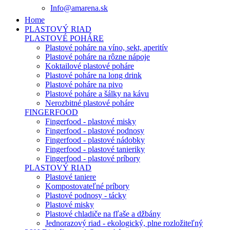
Info@amarena.sk
Home
PLASTOVÝ RIAD
PLASTOVÉ POHÁRE
Plastové poháre na víno, sekt, aperitív
Plastové poháre na rôzne nápoje
Koktailové plastové poháre
Plastové poháre na long drink
Plastové poháre na pivo
Plastové poháre a šálky na kávu
Nerozbitné plastové poháre
FINGERFOOD
Fingerfood - plastové misky
Fingerfood - plastové podnosy
Fingerfood - plastové nádobky
Fingerfood - plastové tanieriky
Fingerfood - plastové príbory
PLASTOVÝ RIAD
Plastové taniere
Kompostovateľné príbory
Plastové podnosy - tácky
Plastové misky
Plastové chladiče na fľaše a džbány
Jednorazový riad - ekologický, plne rozložiteľný