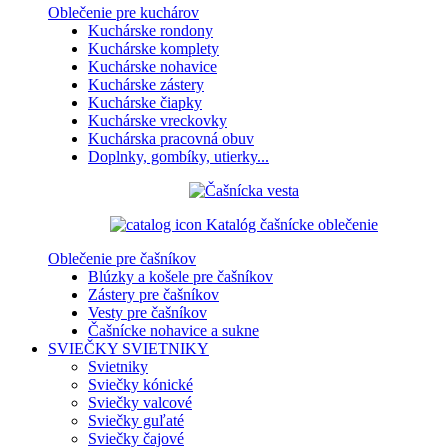
Oblečenie pre kuchárov
Kuchárske rondony
Kuchárske komplety
Kuchárske nohavice
Kuchárske zástery
Kuchárske čiapky
Kuchárske vreckovky
Kuchárska pracovná obuv
Doplnky, gombíky, utierky...
Katalóg čašnícke oblečenie
Oblečenie pre čašníkov
Blúzky a košele pre čašníkov
Zástery pre čašníkov
Vesty pre čašníkov
Čašnícke nohavice a sukne
SVIEČKY
SVIETNIKY
Svietniky
Sviečky kónické
Sviečky valcové
Sviečky guľaté
Sviečky čajové