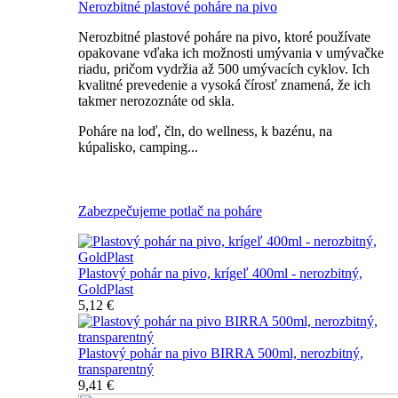
Nerozbitné plastové poháre na pivo
Nerozbitné plastové poháre na pivo, ktoré používate
opakovane vďaka ich možnosti umývania v umývačke
riadu, pričom vydržia až 500 umývacích cyklov. Ich
kvalitné prevedenie a vysoká čírosť znamená, že ich
takmer nerozoznáte od skla.
Poháre na loď, čln, do wellness, k bazénu, na
kúpalisko, camping...
Všetky nerozbitné poháre na pivo
Zabezpečujeme potlač na poháre
Plastový pohár na pivo, krígeľ 400ml - nerozbitný,
GoldPlast
5,12 €
Plastový pohár na pivo BIRRA 500ml, nerozbitný,
transparentný
9,41 €