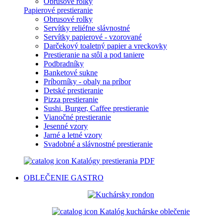
Obrusové rolky
Papierové prestieranie
Obrusové rolky
Servítky reliéfne slávnostné
Servítky papierové - vzorované
Darčekový toaletný papier a vreckovky
Prestieranie na stôl a pod taniere
Podbradníky
Banketové sukne
Príborníky - obaly na príbor
Detské prestieranie
Pizza prestieranie
Sushi, Burger, Caffee prestieranie
Vianočné prestieranie
Jesenné vzory
Jarné a letné vzory
Svadobné a slávnostné prestieranie
Katalógy prestierania PDF
OBLEČENIE
GASTRO
Katalóg kuchárske oblečenie