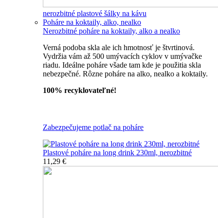
nerozbitné plastové šálky na kávu
Poháre na koktaily, alko, nealko
Nerozbitné poháre na koktaily, alko a nealko
Verná podoba skla ale ich hmotnosť je štvrtinová.
Vydržia vám až 500 umývacích cyklov v umývačke
riadu. Ideálne poháre všade tam kde je použitia skla
nebezpečné. Rôzne poháre na alko, nealko a koktaily.
100% recyklovateľné!
Všetky nerozbitné poháre
Zabezpečujeme potlač na poháre
Plastové poháre na long drink 230ml, nerozbitné
11,29 €