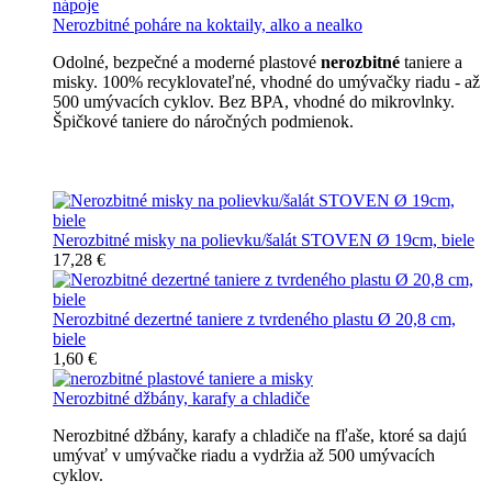
Nerozbitné poháre na koktaily, alko a nealko
Odolné, bezpečné a moderné plastové
nerozbitné
taniere a
misky. 100% recyklovateľné, vhodné do umývačky riadu - až
500 umývacích cyklov. Bez BPA, vhodné do mikrovlnky.
Špičkové taniere do náročných podmienok.
Nerozbitné taniere
Nerozbitné misky na polievku/šalát STOVEN Ø 19cm, biele
17,28 €
Nerozbitné dezertné taniere z tvrdeného plastu Ø 20,8 cm,
biele
1,60 €
Nerozbitné džbány, karafy a chladiče
Nerozbitné džbány, karafy a chladiče na fľaše, ktoré sa dajú
umývať v umývačke riadu a vydržia až 500 umývacích
cyklov.