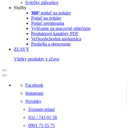
Sviečky plávajúce
Služby
360°
potlač na poháre
Potlač na poháre
Potlač prestierania
Vyšívanie na pracovné oblečenie
Produktové katalógy PDF
Veľkoobchodná spolupráca
Predajňa a showroom
ZĽAVY
Všetky produkty v zľave
Facebook
Instagram
Novinky
Zoznam prianí
032 / 743 01 56
0901 75 55 75