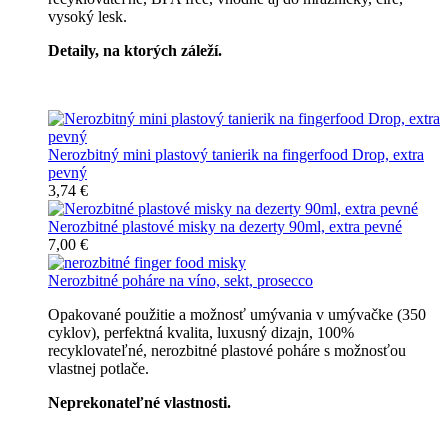
vysoký lesk.
Detaily, na ktorých záleží.
Špičkový catering
Nerozbitný mini plastový tanierik na fingerfood Drop, extra
pevný
3,74 €
Nerozbitné plastové misky na dezerty 90ml, extra pevné
7,00 €
Nerozbitné poháre na víno, sekt, prosecco
Opakované použitie a možnosť umývania v umývačke (350
cyklov), perfektná kvalita, luxusný dizajn, 100%
recyklovateľné, nerozbitné plastové poháre s možnosťou
vlastnej potlače.
Neprekonateľné vlastnosti.
Všetky nerozbitné poháre