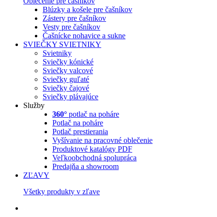
Oblečenie pre čašníkov
Blúzky a košele pre čašníkov
Zástery pre čašníkov
Vesty pre čašníkov
Čašnícke nohavice a sukne
SVIEČKY
SVIETNIKY
Svietniky
Sviečky kónické
Sviečky valcové
Sviečky guľaté
Sviečky čajové
Sviečky plávajúce
Služby
360°
potlač na poháre
Potlač na poháre
Potlač prestierania
Vyšívanie na pracovné oblečenie
Produktové katalógy PDF
Veľkoobchodná spolupráca
Predajňa a showroom
ZĽAVY
Všetky produkty v zľave