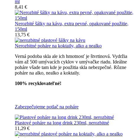
ml
8,41 €
Nerozbité šálky na kávu, extra pevné, opakované použitie,
150ml
13,75 €
Nerozbitné poháre na koktaily, alko a nealko
Verná podoba skla ale ich hmotnosť je štvrtinová. Vydržia
vám až 500 umývacích cyklov v umývačke riadu. Ideálne
poháre všade tam kde je použitia skla nebezpečné. Rôzne
poháre na alko, nealko a koktaily.
100% recyklovateľné!
Všetky nerozbitné poháre
Zabezpečujeme potlač na poháre
Plastové poháre na long drink 230ml, nerozbitné
11,29 €