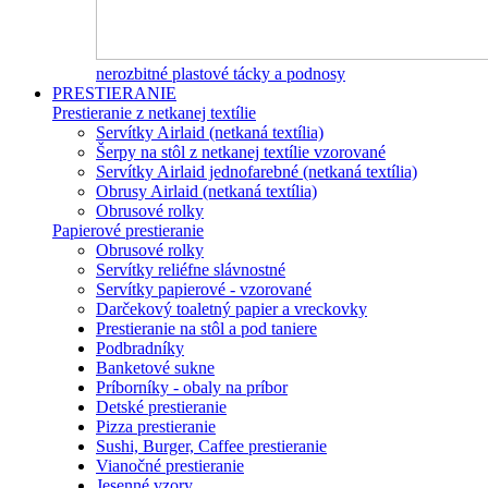
nerozbitné plastové tácky a podnosy
PRESTIERANIE
Prestieranie z netkanej textílie
Servítky Airlaid (netkaná textília)
Šerpy na stôl z netkanej textílie vzorované
Servítky Airlaid jednofarebné (netkaná textília)
Obrusy Airlaid (netkaná textília)
Obrusové rolky
Papierové prestieranie
Obrusové rolky
Servítky reliéfne slávnostné
Servítky papierové - vzorované
Darčekový toaletný papier a vreckovky
Prestieranie na stôl a pod taniere
Podbradníky
Banketové sukne
Príborníky - obaly na príbor
Detské prestieranie
Pizza prestieranie
Sushi, Burger, Caffee prestieranie
Vianočné prestieranie
Jesenné vzory