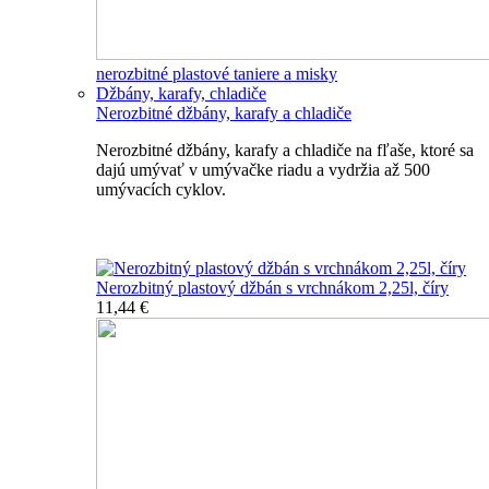
nerozbitné plastové taniere a misky
Džbány, karafy, chladiče
Nerozbitné džbány, karafy a chladiče
Nerozbitné džbány, karafy a chladiče na fľaše, ktoré sa
dajú umývať v umývačke riadu a vydržia až 500
umývacích cyklov.
Nerozbitné džbány, karafy, chladiče
Nerozbitný plastový džbán s vrchnákom 2,25l, číry
11,44 €