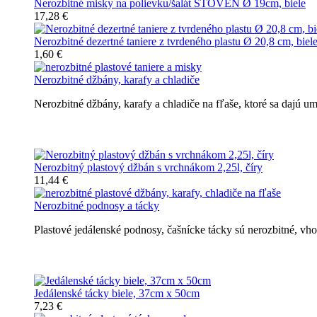
Nerozbitné misky na polievku/šalát STOVEN Ø 19cm, biele
17,28 €
Nerozbitné dezertné taniere z tvrdeného plastu Ø 20,8 cm, biel
1,60 €
Nerozbitné džbány, karafy a chladiče
Nerozbitné džbány, karafy a chladiče na fľaše, ktoré sa dajú 
Nerozbitné džbány, karafy, chladiče
Nerozbitný plastový džbán s vrchnákom 2,25l, číry
11,44 €
Nerozbitné podnosy a tácky
Plastové jedálenské podnosy, čašnícke tácky sú nerozbitné, v
Nerozbitné tácky a podnosy
Jedálenské tácky biele, 37cm x 50cm
7,23 €