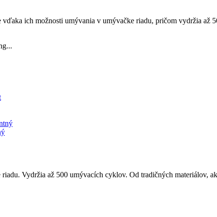
e vďaka ich možnosti umývania v umývačke riadu, pričom vydržia až 50
g...
ný
iadu. Vydržia až 500 umývacích cyklov. Od tradičných materiálov, ako