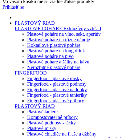
Vo vašom košíku nie sú žiadne ďalšie produkty
Prihlásiť sa
PLASTOVÝ RIAD
PLASTOVÉ POHÁRE
Exkluzívny vzhľad
Plastové poháre na víno, sekt, aperitív
Plastové poháre na rôzne nápoje
Koktailové plastové poháre
Plastové poháre na long drink
Plastové poháre na pivo
Plastové poháre a šálky na kávu
Nerozbitné plastové poháre
FINGERFOOD
Fingerfood - plastové misky
Fingerfood - plastové podnosy
Fingerfood - plastové nádobky
Fingerfood - plastové tanieriky
Fingerfood - plastové príbory
PLASTOVÝ RIAD
Plastové taniere
Kompostovateľné príbory
Plastové podnosy - tácky
Plastové misky
Plastové chladiče na fľaše a džbány