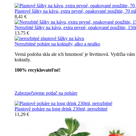
Plastové šálky na kávu, extra pevné, opakované použitie, 70 ml
8,41 €
Nerozbité šálky na kávu, extra pevné, opakované použitie, 150
13,75 €
Nerozbitné poháre na koktaily, alko a nealko
Verná podoba skla ale ich hmotnosť je štvrtinová. Vydržia vám
koktaily.
100% recyklovateľné!
Všetky nerozbitné poháre
Zabezpečujeme potlač na poháre
Plastové poháre na long drink 230ml, nerozbitné
11,29 €