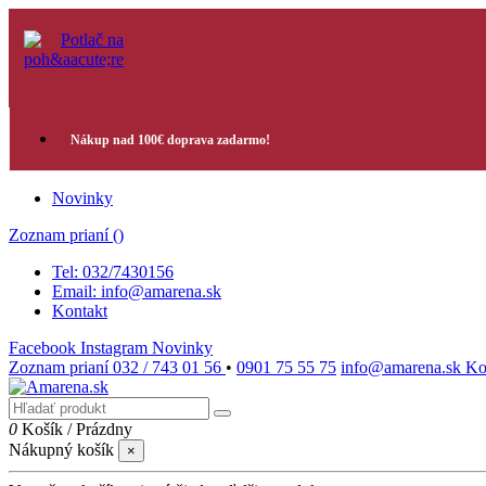
Nákup nad 100€ doprava zadarmo!
Novinky
Zoznam prianí (
)
Tel: 032/7430156
Email: info@amarena.sk
Kontakt
Facebook
Instagram
Novinky
Zoznam prianí
032 / 743 01 56
•
0901 75 55 75
info@amarena.sk
Ko
0
Košík
/
Prázdny
Nákupný košík
×