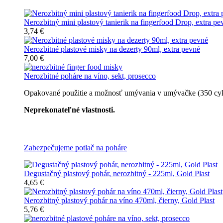
Nerozbitný mini plastový tanierik na fingerfood Drop, extra pe
3,74 €
Nerozbitné plastové misky na dezerty 90ml, extra pevné
7,00 €
Nerozbitné poháre na víno, sekt, prosecco
Opakované použitie a možnosť umývania v umývačke (350 cyklov
Neprekonateľné vlastnosti.
Všetky nerozbitné poháre
Zabezpečujeme potlač na poháre
Degustačný plastový pohár, nerozbitný - 225ml, Gold Plast
4,65 €
Nerozbitný plastový pohár na víno 470ml, čierny, Gold Plast
5,76 €