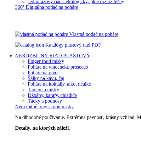
Jednorazový riad - ekologický, plne rozložiteľný
360° Digitálna potlač na poháre
Vlastná potlač na poháre
Katalógy plastový riad PDF
NEROZBITNÝ RIAD
PLASTOVÝ
Finger food misky
Poháre na víno, sekt, prosecco
Poháre na pivo
Šálky na kávu, čaj
Poháre na koktaily, alko, nealko
Taniere a misky
Džbány, karafy, chladiče
Tácky a podnosy
Nerozbitné finger food misky
Na dlhodobé používanie. Extrémna pevnosť, krásny vzhľad. Môž
Detaily, na ktorých záleží.
Špičkový catering