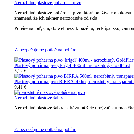
Nerozbitné plastové poháre na pivo
Nerozbitné plastové poháre na pivo, ktoré používate opakovan
znamená, že ich takmer nerozoznáte od skla.
Poháre na loď, čln, do wellness, k bazénu, na kúpalisko, campin
Všetky nerozbitné poháre na pivo
Zabezpečujeme potlač na poháre
Plastový pohár na pivo, krígeľ 400ml - nerozbitný, GoldPlast
5,12 €
Plastový pohár na pivo BIRRA 500ml, nerozbitný, transparent
9,41 €
Nerozbitné plastové šálky
Nerozbitné plastové šálky na kávu môžete umývať v umývačke r
Nerozbitné plastové šálky na kávu
Zabezpečujeme potlač na poháre