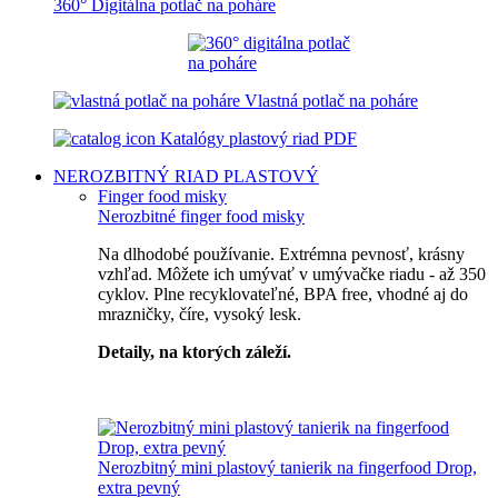
360° Digitálna potlač na poháre
Vlastná potlač na poháre
Katalógy plastový riad PDF
NEROZBITNÝ RIAD
PLASTOVÝ
Finger food misky
Nerozbitné finger food misky
Na dlhodobé používanie. Extrémna pevnosť, krásny
vzhľad. Môžete ich umývať v umývačke riadu - až 350
cyklov. Plne recyklovateľné, BPA free, vhodné aj do
mrazničky, číre, vysoký lesk.
Detaily, na ktorých záleží.
Špičkový catering
Nerozbitný mini plastový tanierik na fingerfood Drop,
extra pevný