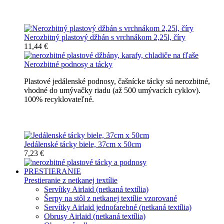
Nerozbitné džbány, karafy, chladiče
Nerozbitný plastový džbán s vrchnákom 2,25l, číry
11,44 €
Nerozbitné podnosy a tácky
Plastové jedálenské podnosy, čašnícke tácky sú nerozbitné,
vhodné do umývačky riadu (až 500 umývacích cyklov).
100% recyklovateľné.
Nerozbitné tácky a podnosy
Jedálenské tácky biele, 37cm x 50cm
7,23 €
PRESTIERANIE
Prestieranie z netkanej textílie
Servítky Airlaid (netkaná textília)
Šerpy na stôl z netkanej textílie vzorované
Servítky Airlaid jednofarebné (netkaná textília)
Obrusy Airlaid (netkaná textília)