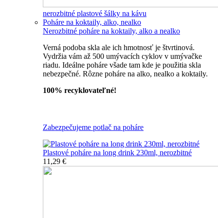
nerozbitné plastové šálky na kávu
Poháre na koktaily, alko, nealko
Nerozbitné poháre na koktaily, alko a nealko
Verná podoba skla ale ich hmotnosť je štvrtinová.
Vydržia vám až 500 umývacích cyklov v umývačke
riadu. Ideálne poháre všade tam kde je použitia skla
nebezpečné. Rôzne poháre na alko, nealko a koktaily.
100% recyklovateľné!
Všetky nerozbitné poháre
Zabezpečujeme potlač na poháre
Plastové poháre na long drink 230ml, nerozbitné
11,29 €