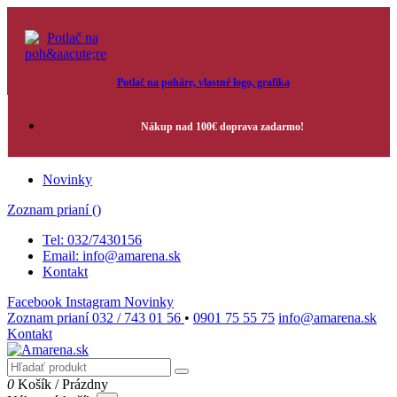
Potlač na poháre, vlastné logo, grafika
Nákup nad 100€ doprava zadarmo!
Novinky
Zoznam prianí (
)
Tel: 032/7430156
Email: info@amarena.sk
Kontakt
Facebook
Instagram
Novinky
Zoznam prianí
032 / 743 01 56
•
0901 75 55 75
info@amarena.sk
Kontakt
0
Košík
/
Prázdny