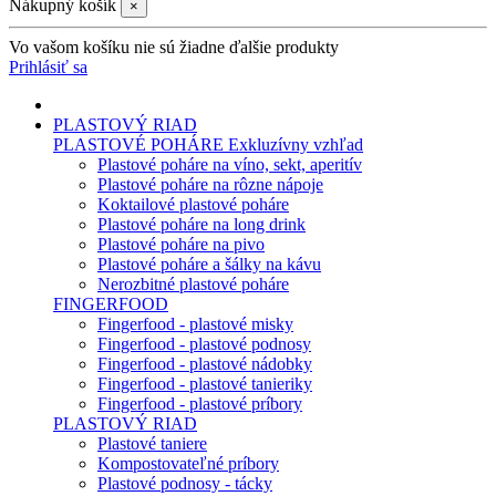
Nákupný košík
×
Vo vašom košíku nie sú žiadne ďalšie produkty
Prihlásiť sa
PLASTOVÝ RIAD
PLASTOVÉ POHÁRE
Exkluzívny vzhľad
Plastové poháre na víno, sekt, aperitív
Plastové poháre na rôzne nápoje
Koktailové plastové poháre
Plastové poháre na long drink
Plastové poháre na pivo
Plastové poháre a šálky na kávu
Nerozbitné plastové poháre
FINGERFOOD
Fingerfood - plastové misky
Fingerfood - plastové podnosy
Fingerfood - plastové nádobky
Fingerfood - plastové tanieriky
Fingerfood - plastové príbory
PLASTOVÝ RIAD
Plastové taniere
Kompostovateľné príbory
Plastové podnosy - tácky