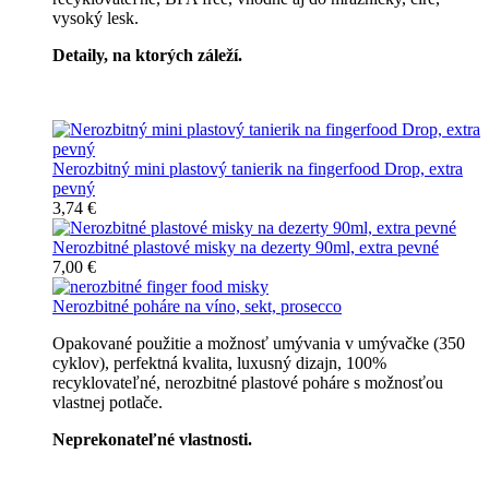
vysoký lesk.
Detaily, na ktorých záleží.
Špičkový catering
Nerozbitný mini plastový tanierik na fingerfood Drop, extra
pevný
3,74 €
Nerozbitné plastové misky na dezerty 90ml, extra pevné
7,00 €
Nerozbitné poháre na víno, sekt, prosecco
Opakované použitie a možnosť umývania v umývačke (350
cyklov), perfektná kvalita, luxusný dizajn, 100%
recyklovateľné, nerozbitné plastové poháre s možnosťou
vlastnej potlače.
Neprekonateľné vlastnosti.
Všetky nerozbitné poháre