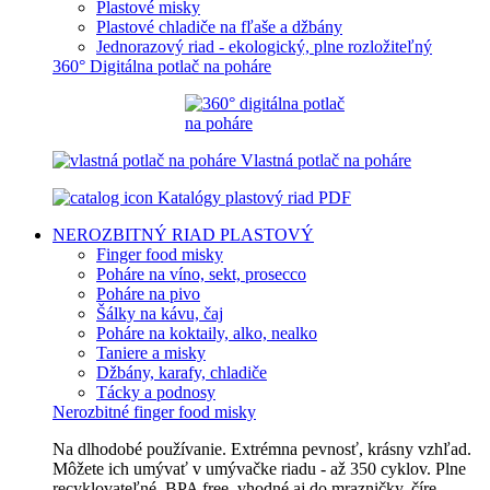
Plastové misky
Plastové chladiče na fľaše a džbány
Jednorazový riad - ekologický, plne rozložiteľný
360° Digitálna potlač na poháre
Vlastná potlač na poháre
Katalógy plastový riad PDF
NEROZBITNÝ RIAD
PLASTOVÝ
Finger food misky
Poháre na víno, sekt, prosecco
Poháre na pivo
Šálky na kávu, čaj
Poháre na koktaily, alko, nealko
Taniere a misky
Džbány, karafy, chladiče
Tácky a podnosy
Nerozbitné finger food misky
Na dlhodobé používanie. Extrémna pevnosť, krásny vzhľad.
Môžete ich umývať v umývačke riadu - až 350 cyklov. Plne
recyklovateľné, BPA free, vhodné aj do mrazničky, číre,