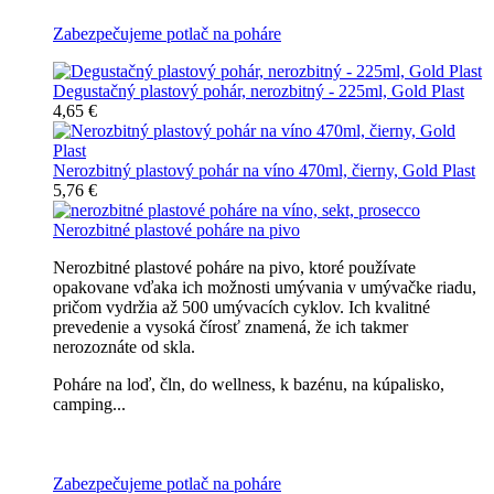
Zabezpečujeme potlač na poháre
Degustačný plastový pohár, nerozbitný - 225ml, Gold Plast
4,65 €
Nerozbitný plastový pohár na víno 470ml, čierny, Gold Plast
5,76 €
Nerozbitné plastové poháre na pivo
Nerozbitné plastové poháre na pivo, ktoré používate
opakovane vďaka ich možnosti umývania v umývačke riadu,
pričom vydržia až 500 umývacích cyklov. Ich kvalitné
prevedenie a vysoká čírosť znamená, že ich takmer
nerozoznáte od skla.
Poháre na loď, čln, do wellness, k bazénu, na kúpalisko,
camping...
Všetky nerozbitné poháre na pivo
Zabezpečujeme potlač na poháre