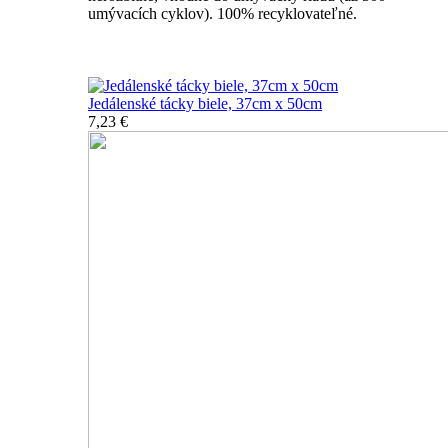
umývacích cyklov). 100% recyklovateľné.
Nerozbitné tácky a podnosy
Jedálenské tácky biele, 37cm x 50cm
7,23 €