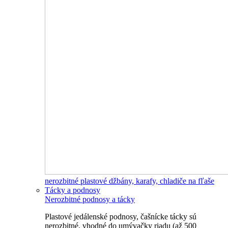
nerozbitné plastové džbány, karafy, chladiče na fľaše
Tácky a podnosy
Nerozbitné podnosy a tácky
Plastové jedálenské podnosy, čašnícke tácky sú
nerozbitné, vhodné do umývačky riadu (až 500