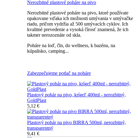
Nerozbitné plastové poháre na pivo
Nerozbitné plastové poháre na pivo, ktoré používate
opakovane vďaka ich možnosti umývania v umývačke
riadu, pričom vydržia až 500 umývacích cyklov. Ich
kvalitné prevedenie a vysoká čírosť znamená, že ich
takmer nerozoznáte od skla.
Poháre na loď, čln, do wellness, k bazénu, na
kúpalisko, camping...
Všetky nerozbitné poháre na pivo
Zabezpečujeme potlač na poháre
Plastový pohár na pivo, krígeľ 400ml - nerozbitný,
GoldPlast
5,12 €
Plastový pohár na pivo BIRRA 500ml, nerozbitný,
transparentný
9,41 €