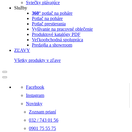
Sviečky plávajúce
Služby
360°
potlač na poháre
Potlač na poháre
Potlač prestierania
Vyšívanie na pracovné oblečenie
Produktové katalógy PDF
Veľkoobchodná spolupráca
Predajňa a showroom
ZĽAVY
Všetky produkty v zľave
Facebook
Instagram
Novinky
Zoznam prianí
032 / 743 01 56
0901 75 55 75