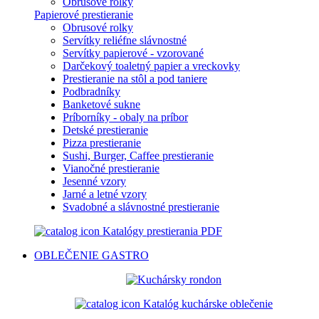
Obrusové rolky
Papierové prestieranie
Obrusové rolky
Servítky reliéfne slávnostné
Servítky papierové - vzorované
Darčekový toaletný papier a vreckovky
Prestieranie na stôl a pod taniere
Podbradníky
Banketové sukne
Príborníky - obaly na príbor
Detské prestieranie
Pizza prestieranie
Sushi, Burger, Caffee prestieranie
Vianočné prestieranie
Jesenné vzory
Jarné a letné vzory
Svadobné a slávnostné prestieranie
Katalógy prestierania PDF
OBLEČENIE
GASTRO
Katalóg kuchárske oblečenie