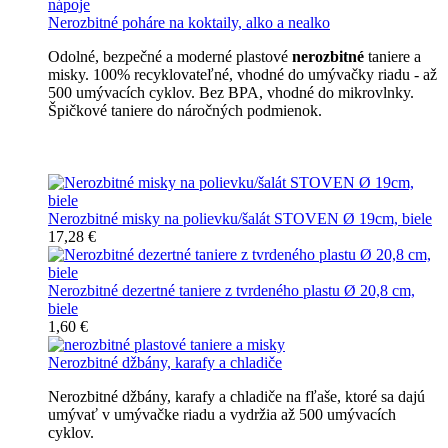
Nerozbitné poháre na koktaily, alko a nealko
Odolné, bezpečné a moderné plastové
nerozbitné
taniere a
misky. 100% recyklovateľné, vhodné do umývačky riadu - až
500 umývacích cyklov. Bez BPA, vhodné do mikrovlnky.
Špičkové taniere do náročných podmienok.
Nerozbitné taniere
Nerozbitné misky na polievku/šalát STOVEN Ø 19cm, biele
17,28 €
Nerozbitné dezertné taniere z tvrdeného plastu Ø 20,8 cm,
biele
1,60 €
Nerozbitné džbány, karafy a chladiče
Nerozbitné džbány, karafy a chladiče na fľaše, ktoré sa dajú
umývať v umývačke riadu a vydržia až 500 umývacích
cyklov.