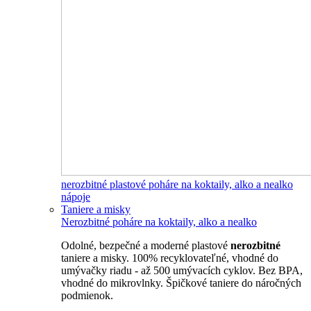
nerozbitné plastové poháre na koktaily, alko a nealko
nápoje
Taniere a misky
Nerozbitné poháre na koktaily, alko a nealko
Odolné, bezpečné a moderné plastové
nerozbitné
taniere a misky. 100% recyklovateľné, vhodné do
umývačky riadu - až 500 umývacích cyklov. Bez BPA,
vhodné do mikrovlnky. Špičkové taniere do náročných
podmienok.