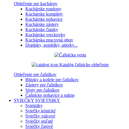
Oblečenie pre kuchárov
Kuchárske rondony
Kuchárske komplety
Kuchárske nohavice
Kuchárske zástery
Kuchárske čiapky
Kuchárske vreckovky
Kuchárska pracovná obuv
Doplnky, gombíky, utierky...
Katalóg čašnícke oblečenie
Oblečenie pre čašníkov
Blúzky a košele pre čašníkov
Zástery pre čašníkov
Vesty pre čašníkov
Čašnícke nohavice a sukne
SVIEČKY
SVIETNIKY
Svietniky
Sviečky kónické
Sviečky valcové
Sviečky guľaté
Sviečky čajové