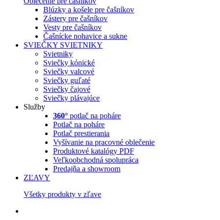
Oblečenie pre čašníkov
Blúzky a košele pre čašníkov
Zástery pre čašníkov
Vesty pre čašníkov
Čašnícke nohavice a sukne
SVIEČKY
SVIETNIKY
Svietniky
Sviečky kónické
Sviečky valcové
Sviečky guľaté
Sviečky čajové
Sviečky plávajúce
Služby
360°
potlač na poháre
Potlač na poháre
Potlač prestierania
Vyšívanie na pracovné oblečenie
Produktové katalógy PDF
Veľkoobchodná spolupráca
Predajňa a showroom
ZĽAVY
Všetky produkty v zľave