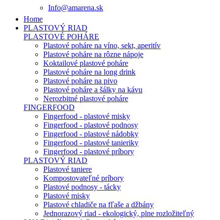
Info@amarena.sk
Home
PLASTOVÝ RIAD
PLASTOVÉ POHÁRE
Plastové poháre na víno, sekt, aperitív
Plastové poháre na rôzne nápoje
Koktailové plastové poháre
Plastové poháre na long drink
Plastové poháre na pivo
Plastové poháre a šálky na kávu
Nerozbitné plastové poháre
FINGERFOOD
Fingerfood - plastové misky
Fingerfood - plastové podnosy
Fingerfood - plastové nádobky
Fingerfood - plastové tanieriky
Fingerfood - plastové príbory
PLASTOVÝ RIAD
Plastové taniere
Kompostovateľné príbory
Plastové podnosy - tácky
Plastové misky
Plastové chladiče na fľaše a džbány
Jednorazový riad - ekologický, plne rozložiteľný