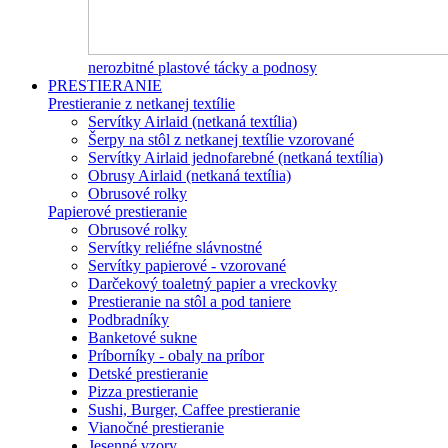
nerozbitné plastové tácky a podnosy
PRESTIERANIE
Prestieranie z netkanej textílie
Servítky Airlaid (netkaná textília)
Šerpy na stôl z netkanej textílie vzorované
Servítky Airlaid jednofarebné (netkaná textília)
Obrusy Airlaid (netkaná textília)
Obrusové rolky
Papierové prestieranie
Obrusové rolky
Servítky reliéfne slávnostné
Servítky papierové - vzorované
Darčekový toaletný papier a vreckovky
Prestieranie na stôl a pod taniere
Podbradníky
Banketové sukne
Príborníky - obaly na príbor
Detské prestieranie
Pizza prestieranie
Sushi, Burger, Caffee prestieranie
Vianočné prestieranie
Jesenné vzory