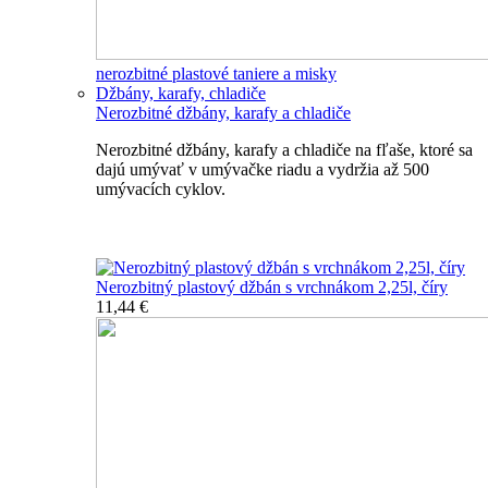
nerozbitné plastové taniere a misky
Džbány, karafy, chladiče
Nerozbitné džbány, karafy a chladiče
Nerozbitné džbány, karafy a chladiče na fľaše, ktoré sa
dajú umývať v umývačke riadu a vydržia až 500
umývacích cyklov.
Nerozbitné džbány, karafy, chladiče
Nerozbitný plastový džbán s vrchnákom 2,25l, číry
11,44 €