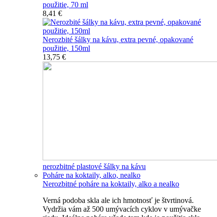
použitie, 70 ml
8,41 €
Nerozbité šálky na kávu, extra pevné, opakované
použitie, 150ml
13,75 €
nerozbitné plastové šálky na kávu
Poháre na koktaily, alko, nealko
Nerozbitné poháre na koktaily, alko a nealko
Verná podoba skla ale ich hmotnosť je štvrtinová.
Vydržia vám až 500 umývacích cyklov v umývačke