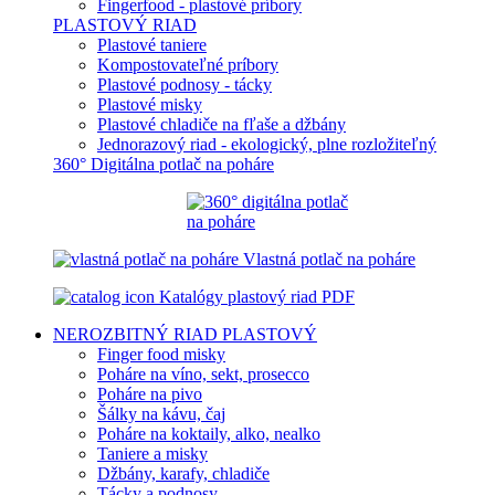
Fingerfood - plastové príbory
PLASTOVÝ RIAD
Plastové taniere
Kompostovateľné príbory
Plastové podnosy - tácky
Plastové misky
Plastové chladiče na fľaše a džbány
Jednorazový riad - ekologický, plne rozložiteľný
360° Digitálna potlač na poháre
Vlastná potlač na poháre
Katalógy plastový riad PDF
NEROZBITNÝ RIAD
PLASTOVÝ
Finger food misky
Poháre na víno, sekt, prosecco
Poháre na pivo
Šálky na kávu, čaj
Poháre na koktaily, alko, nealko
Taniere a misky
Džbány, karafy, chladiče
Tácky a podnosy