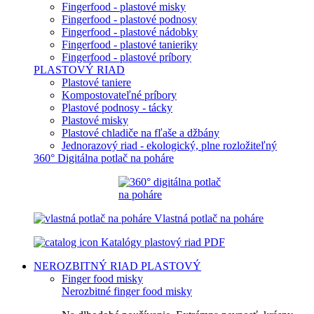
Fingerfood - plastové misky
Fingerfood - plastové podnosy
Fingerfood - plastové nádobky
Fingerfood - plastové tanieriky
Fingerfood - plastové príbory
PLASTOVÝ RIAD
Plastové taniere
Kompostovateľné príbory
Plastové podnosy - tácky
Plastové misky
Plastové chladiče na fľaše a džbány
Jednorazový riad - ekologický, plne rozložiteľný
360° Digitálna potlač na poháre
Vlastná potlač na poháre
Katalógy plastový riad PDF
NEROZBITNÝ RIAD
PLASTOVÝ
Finger food misky
Nerozbitné finger food misky