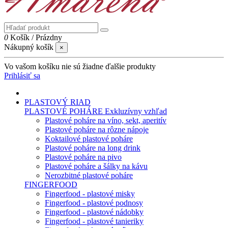
0
Košík
/
Prázdny
Nákupný košík
×
Vo vašom košíku nie sú žiadne ďalšie produkty
Prihlásiť sa
PLASTOVÝ RIAD
PLASTOVÉ POHÁRE
Exkluzívny vzhľad
Plastové poháre na víno, sekt, aperitív
Plastové poháre na rôzne nápoje
Koktailové plastové poháre
Plastové poháre na long drink
Plastové poháre na pivo
Plastové poháre a šálky na kávu
Nerozbitné plastové poháre
FINGERFOOD
Fingerfood - plastové misky
Fingerfood - plastové podnosy
Fingerfood - plastové nádobky
Fingerfood - plastové tanieriky