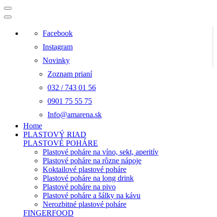
Facebook
Instagram
Novinky
Zoznam prianí
032 / 743 01 56
0901 75 55 75
Info@amarena.sk
Home
PLASTOVÝ RIAD
PLASTOVÉ POHÁRE
Plastové poháre na víno, sekt, aperitív
Plastové poháre na rôzne nápoje
Koktailové plastové poháre
Plastové poháre na long drink
Plastové poháre na pivo
Plastové poháre a šálky na kávu
Nerozbitné plastové poháre
FINGERFOOD