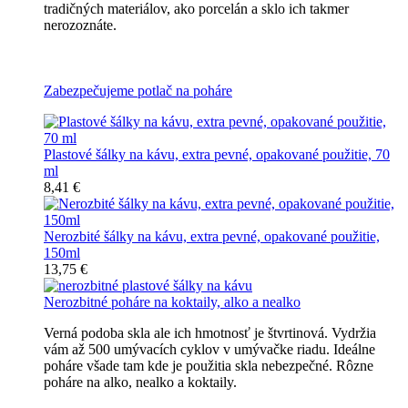
tradičných materiálov, ako porcelán a sklo ich takmer
nerozoznáte.
Nerozbitné plastové šálky na kávu
Zabezpečujeme potlač na poháre
Plastové šálky na kávu, extra pevné, opakované použitie, 70
ml
8,41 €
Nerozbité šálky na kávu, extra pevné, opakované použitie,
150ml
13,75 €
Nerozbitné poháre na koktaily, alko a nealko
Verná podoba skla ale ich hmotnosť je štvrtinová. Vydržia
vám až 500 umývacích cyklov v umývačke riadu. Ideálne
poháre všade tam kde je použitia skla nebezpečné. Rôzne
poháre na alko, nealko a koktaily.