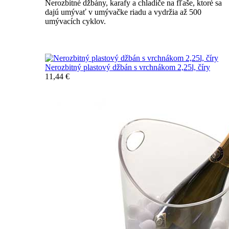
Nerozbitné džbány, karafy a chladiče na fľaše, ktoré sa
dajú umývať v umývačke riadu a vydržia až 500
umývacích cyklov.
Nerozbitné džbány, karafy, chladiče
Nerozbitný plastový džbán s vrchnákom 2,25l, číry
11,44 €