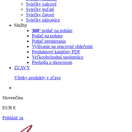
Sviečky valcové
Sviečky guľaté
Sviečky čajové
Sviečky plávajúce
Služby
360°
potlač na poháre
Potlač na poháre
Potlač prestierania
Vyšívanie na pracovné oblečenie
Produktové katalógy PDF
Veľkoobchodná spolupráca
Predajňa a showroom
ZĽAVY
Všetky produkty v zľave
Slovenčina
EUR €
Prihlásiť sa