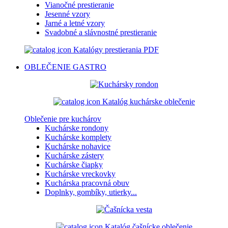
Vianočné prestieranie
Jesenné vzory
Jarné a letné vzory
Svadobné a slávnostné prestieranie
Katalógy prestierania PDF
OBLEČENIE
GASTRO
Katalóg kuchárske oblečenie
Oblečenie pre kuchárov
Kuchárske rondony
Kuchárske komplety
Kuchárske nohavice
Kuchárske zástery
Kuchárske čiapky
Kuchárske vreckovky
Kuchárska pracovná obuv
Doplnky, gombíky, utierky...
Katalóg čašnícke oblečenie