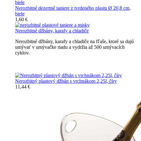
Nerozbitné dezertné taniere z tvrdeného plastu Ø 20,8 cm,
biele
1,60 €
Nerozbitné džbány, karafy a chladiče
Nerozbitné džbány, karafy a chladiče na fľaše, ktoré sa dajú
umývať v umývačke riadu a vydržia až 500 umývacích
cyklov.
Nerozbitné džbány, karafy, chladiče
Nerozbitný plastový džbán s vrchnákom 2,25l, číry
11,44 €