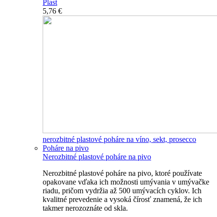
Plast
5,76 €
nerozbitné plastové poháre na víno, sekt, prosecco
Poháre na pivo
Nerozbitné plastové poháre na pivo
Nerozbitné plastové poháre na pivo, ktoré používate
opakovane vďaka ich možnosti umývania v umývačke
riadu, pričom vydržia až 500 umývacích cyklov. Ich
kvalitné prevedenie a vysoká čírosť znamená, že ich
takmer nerozoznáte od skla.