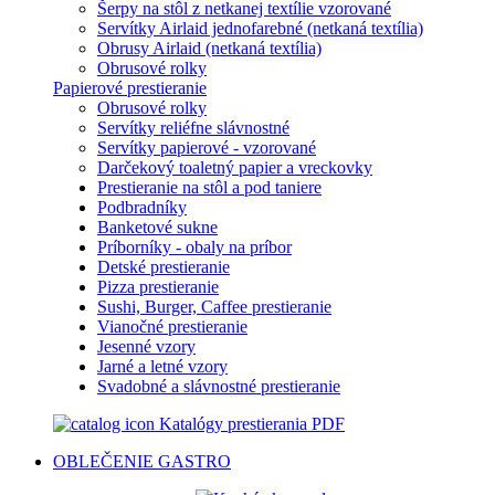
Šerpy na stôl z netkanej textílie vzorované
Servítky Airlaid jednofarebné (netkaná textília)
Obrusy Airlaid (netkaná textília)
Obrusové rolky
Papierové prestieranie
Obrusové rolky
Servítky reliéfne slávnostné
Servítky papierové - vzorované
Darčekový toaletný papier a vreckovky
Prestieranie na stôl a pod taniere
Podbradníky
Banketové sukne
Príborníky - obaly na príbor
Detské prestieranie
Pizza prestieranie
Sushi, Burger, Caffee prestieranie
Vianočné prestieranie
Jesenné vzory
Jarné a letné vzory
Svadobné a slávnostné prestieranie
Katalógy prestierania PDF
OBLEČENIE
GASTRO