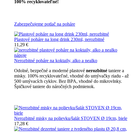
100% recyklovateľné!
Všetky nerozbitné poháre
Zabezpečujeme potlač na poháre
Plastové poháre na long drink 230ml, nerozbitné
11,29 €
Nerozbitné poháre na koktaily, alko a nealko
Odolné, bezpečné a moderné plastové
nerozbitné
taniere a
misky. 100% recyklovateľné, vhodné do umývačky riadu - až
500 umývacích cyklov. Bez BPA, vhodné do mikrovlnky.
Špičkové taniere do náročných podmienok.
Nerozbitné taniere
Nerozbitné misky na polievku/šalát STOVEN Ø 19cm, biele
17,28 €