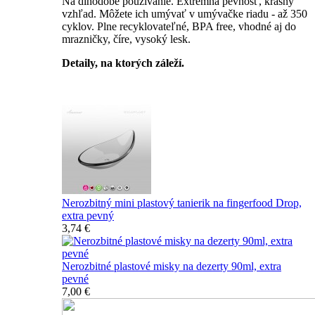
Na dlhodobé používanie. Extrémna pevnosť, krásny
vzhľad. Môžete ich umývať v umývačke riadu - až 350
cyklov. Plne recyklovateľné, BPA free, vhodné aj do
mrazničky, číre, vysoký lesk.
Detaily, na ktorých záleží.
Špičkový catering
Nerozbitný mini plastový tanierik na fingerfood Drop,
extra pevný
3,74 €
Nerozbitné plastové misky na dezerty 90ml, extra
pevné
7,00 €