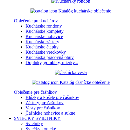
Katalóg kuchárske oblečenie
Oblečenie pre kuchárov
Kuchárske rondony
Kuchárske komplety
Kuchárske nohavice
Kuchárske zástery
Kuchárske čiapky
Kuchárske vreckovky
Kuchárska pracovná obuv
Doplnky, gombíky, utierky...
Katalóg čašnícke oblečenie
Oblečenie pre čašníkov
Blúzky a košele pre čašníkov
Zástery pre čašníkov
Vesty pre čašníkov
Čašnícke nohavice a sukne
SVIEČKY
SVIETNIKY
Svietniky
Sviečky kónické