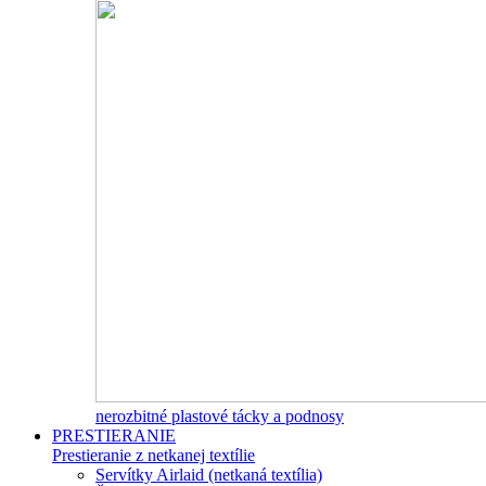
nerozbitné plastové tácky a podnosy
PRESTIERANIE
Prestieranie z netkanej textílie
Servítky Airlaid (netkaná textília)