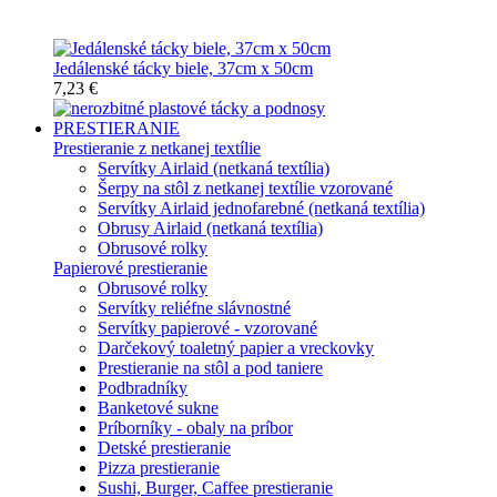
Nerozbitné tácky a podnosy
Jedálenské tácky biele, 37cm x 50cm
7,23 €
PRESTIERANIE
Prestieranie z netkanej textílie
Servítky Airlaid (netkaná textília)
Šerpy na stôl z netkanej textílie vzorované
Servítky Airlaid jednofarebné (netkaná textília)
Obrusy Airlaid (netkaná textília)
Obrusové rolky
Papierové prestieranie
Obrusové rolky
Servítky reliéfne slávnostné
Servítky papierové - vzorované
Darčekový toaletný papier a vreckovky
Prestieranie na stôl a pod taniere
Podbradníky
Banketové sukne
Príborníky - obaly na príbor
Detské prestieranie
Pizza prestieranie
Sushi, Burger, Caffee prestieranie