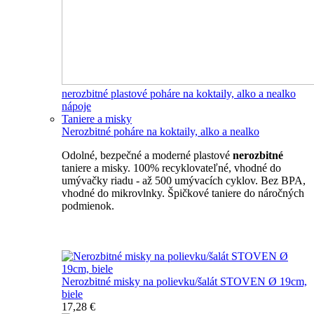
nerozbitné plastové poháre na koktaily, alko a nealko
nápoje
Taniere a misky
Nerozbitné poháre na koktaily, alko a nealko
Odolné, bezpečné a moderné plastové
nerozbitné
taniere a misky. 100% recyklovateľné, vhodné do
umývačky riadu - až 500 umývacích cyklov. Bez BPA,
vhodné do mikrovlnky. Špičkové taniere do náročných
podmienok.
Nerozbitné taniere
Nerozbitné misky na polievku/šalát STOVEN Ø 19cm,
biele
17,28 €