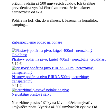
pričom vydržia až 500 umývacích cyklov. Ich kvalitné
prevedenie a vysoká čírosť znamená, že ich takmer
nerozoznáte od skla.
Poháre na loď, čln, do wellness, k bazénu, na kúpalisko,
camping...
Všetky nerozbitné poháre na pivo
Zabezpečujeme potlač na poháre
Plastový pohár na pivo, krígeľ 400ml - nerozbitný, GoldPlast
5,12 €
Plastový pohár na pivo BIRRA 500ml, nerozbitný,
transparentný
9,41 €
Nerozbitné plastové šálky
Nerozbitné plastové šálky na kávu môžete umývať v
umývačke riadu. Vydržia až 500 umývacích cyklov. Od