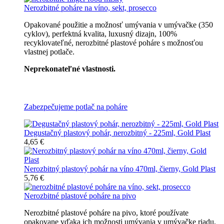
Nerozbitné poháre na víno, sekt, prosecco
Opakované použitie a možnosť umývania v umývačke (350
cyklov), perfektná kvalita, luxusný dizajn, 100%
recyklovateľné, nerozbitné plastové poháre s možnosťou
vlastnej potlače.
Neprekonateľné vlastnosti.
Všetky nerozbitné poháre
Zabezpečujeme potlač na poháre
Degustačný plastový pohár, nerozbitný - 225ml, Gold Plast
4,65 €
Nerozbitný plastový pohár na víno 470ml, čierny, Gold Plast
5,76 €
Nerozbitné plastové poháre na pivo
Nerozbitné plastové poháre na pivo, ktoré používate
opakovane vďaka ich možnosti umývania v umývačke riadu,