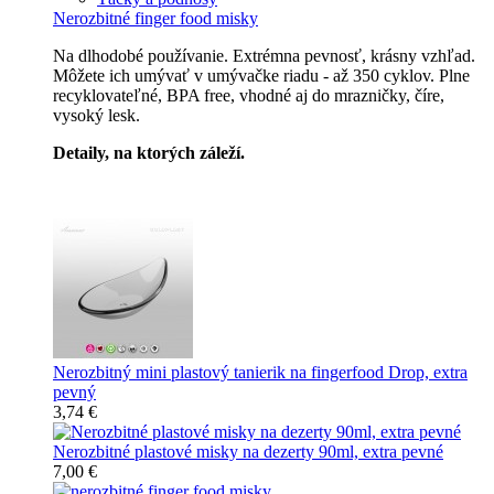
Nerozbitné finger food misky
Na dlhodobé používanie. Extrémna pevnosť, krásny vzhľad.
Môžete ich umývať v umývačke riadu - až 350 cyklov. Plne
recyklovateľné, BPA free, vhodné aj do mrazničky, číre,
vysoký lesk.
Detaily, na ktorých záleží.
Špičkový catering
Nerozbitný mini plastový tanierik na fingerfood Drop, extra
pevný
3,74 €
Nerozbitné plastové misky na dezerty 90ml, extra pevné
7,00 €