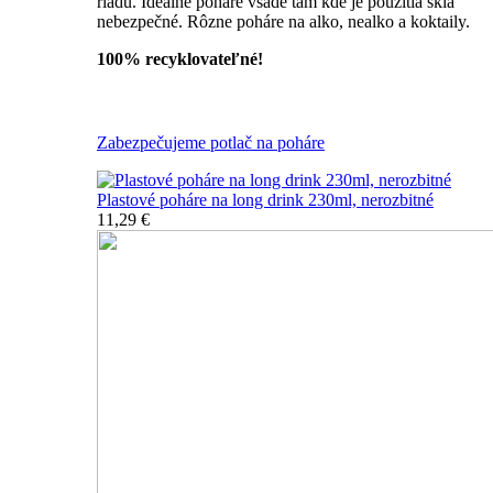
riadu. Ideálne poháre všade tam kde je použitia skla
nebezpečné. Rôzne poháre na alko, nealko a koktaily.
100% recyklovateľné!
Všetky nerozbitné poháre
Zabezpečujeme potlač na poháre
Plastové poháre na long drink 230ml, nerozbitné
11,29 €