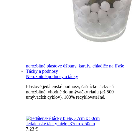
nerozbitné plastové džbány, karafy, chladiče na fľaše
Tácky a podnosy
Nerozbitné podnosy a tácky
Plastové jedálenské podnosy, čašnícke tácky sú
nerozbitné, vhodné do umývačky riadu (až 500
umývacích cyklov). 100% recyklovateľné.
Nerozbitné tácky a podnosy
Jedálenské tácky biele, 37cm x 50cm
7,23 €