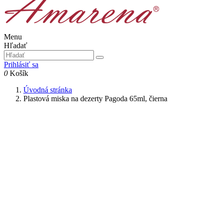
Menu
Hľadať
Prihlásiť sa
0
Košík
Úvodná stránka
Plastová miska na dezerty Pagoda 65ml, čierna