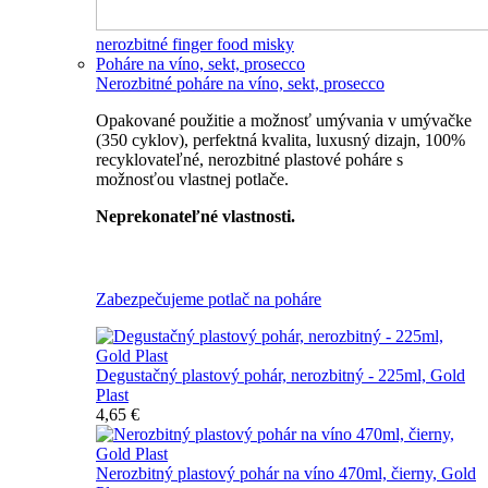
nerozbitné finger food misky
Poháre na víno, sekt, prosecco
Nerozbitné poháre na víno, sekt, prosecco
Opakované použitie a možnosť umývania v umývačke
(350 cyklov), perfektná kvalita, luxusný dizajn, 100%
recyklovateľné, nerozbitné plastové poháre s
možnosťou vlastnej potlače.
Neprekonateľné vlastnosti.
Všetky nerozbitné poháre
Zabezpečujeme potlač na poháre
Degustačný plastový pohár, nerozbitný - 225ml, Gold
Plast
4,65 €
Nerozbitný plastový pohár na víno 470ml, čierny, Gold