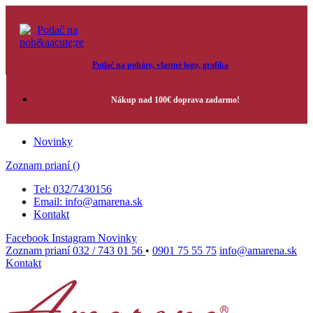
Potlač na poháre, vlastné logo, grafika
Nákup nad 100€ doprava zadarmo!
Novinky
Zoznam prianí (
)
Tel: 032/7430156
Email: info@amarena.sk
Kontakt
Facebook
Instagram
Novinky
Zoznam prianí
032 / 743 01 56
•
0901 75 55 75
info@amarena.sk
Kontakt