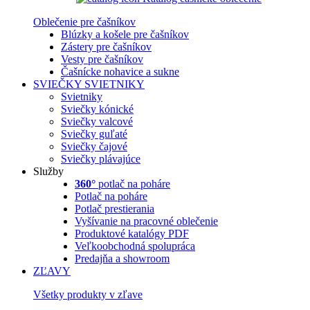
Oblečenie pre čašníkov
Blúzky a košele pre čašníkov
Zástery pre čašníkov
Vesty pre čašníkov
Čašnícke nohavice a sukne
SVIEČKY
SVIETNIKY
Svietniky
Sviečky kónické
Sviečky valcové
Sviečky guľaté
Sviečky čajové
Sviečky plávajúce
Služby
360°
potlač na poháre
Potlač na poháre
Potlač prestierania
Vyšívanie na pracovné oblečenie
Produktové katalógy PDF
Veľkoobchodná spolupráca
Predajňa a showroom
ZĽAVY
Všetky produkty v zľave