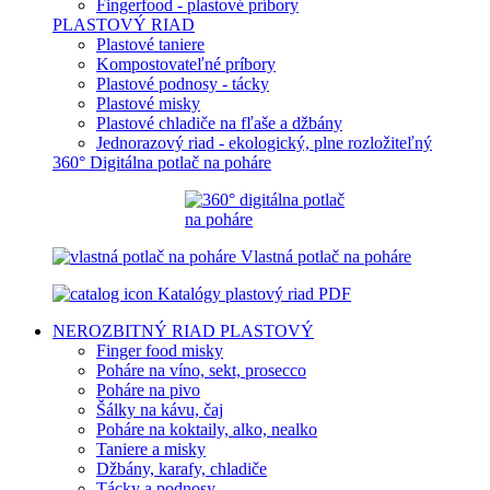
Fingerfood - plastové príbory
PLASTOVÝ RIAD
Plastové taniere
Kompostovateľné príbory
Plastové podnosy - tácky
Plastové misky
Plastové chladiče na fľaše a džbány
Jednorazový riad - ekologický, plne rozložiteľný
360° Digitálna potlač na poháre
Vlastná potlač na poháre
Katalógy plastový riad PDF
NEROZBITNÝ RIAD
PLASTOVÝ
Finger food misky
Poháre na víno, sekt, prosecco
Poháre na pivo
Šálky na kávu, čaj
Poháre na koktaily, alko, nealko
Taniere a misky
Džbány, karafy, chladiče
Tácky a podnosy