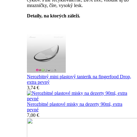
mrazničky, číre, vysoký lesk.
Detaily, na ktorých záleží.
Špičkový catering
Nerozbitný mini plastový tanierik na fingerfood Drop,
extra pevný
3,74 €
Nerozbitné plastové misky na dezerty 90ml, extra
pevné
7,00 €