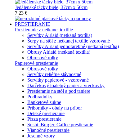
Jedálenské tácky biele, 37cm x 50cm
7,23 €
PRESTIERANIE
Prestieranie z netkanej textílie
Servítky Airlaid (netkaná textília)
Šerpy na stôl z netkanej textílie vzorované
Servítky Airlaid jednofarebné (netkaná textília)
Obrusy Airlaid (netkaná textília)
Obrusové rolky
Papierové prestieranie
Obrusové rolky
Servítky reliéfne slávnostné
Servítky papierové - vzorované
Darčekový toaletný papier a vreckovky
Prestieranie na stôl a pod taniere
Podbradníky
Banketové sukne
Príborníky - obaly na príbor
Detské prestieranie
Pizza prestieranie
Sushi, Burger, Caffee prestieranie
Vianočné prestieranie
Jesenné vzory