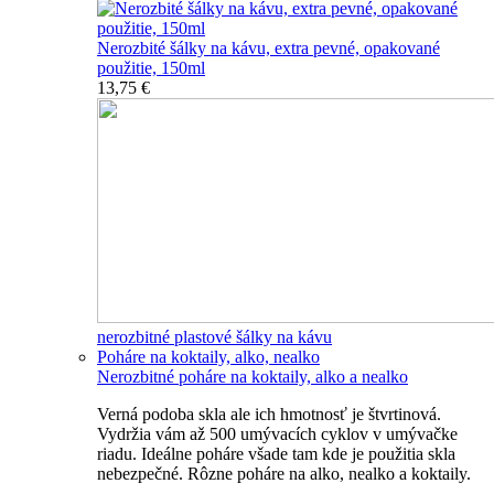
Nerozbité šálky na kávu, extra pevné, opakované
použitie, 150ml
13,75 €
nerozbitné plastové šálky na kávu
Poháre na koktaily, alko, nealko
Nerozbitné poháre na koktaily, alko a nealko
Verná podoba skla ale ich hmotnosť je štvrtinová.
Vydržia vám až 500 umývacích cyklov v umývačke
riadu. Ideálne poháre všade tam kde je použitia skla
nebezpečné. Rôzne poháre na alko, nealko a koktaily.