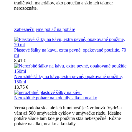
tradičných materiálov, ako porcelán a sklo ich takmer
nerozoznáte.
Nerozbitné plastové šálky na kávu
Zabezpečujeme potlač na poháre
Plastové šálky na kávu, extra pevné, opakované použitie, 70
ml
8,41 €
Nerozbité šálky na kávu, extra pevné, opakované použitie,
150ml
13,75 €
Nerozbitné poháre na koktaily, alko a nealko
Verná podoba skla ale ich hmotnosť je štvrtinová. Vydržia
vám až 500 umývacích cyklov v umývačke riadu. Ideálne
poháre všade tam kde je použitia skla nebezpečné. Rôzne
poháre na alko, nealko a koktaily.