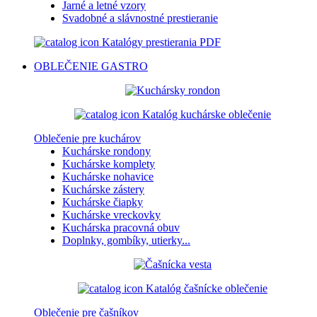
Jarné a letné vzory
Svadobné a slávnostné prestieranie
Katalógy prestierania PDF
OBLEČENIE
GASTRO
Katalóg kuchárske oblečenie
Oblečenie pre kuchárov
Kuchárske rondony
Kuchárske komplety
Kuchárske nohavice
Kuchárske zástery
Kuchárske čiapky
Kuchárske vreckovky
Kuchárska pracovná obuv
Doplnky, gombíky, utierky...
Katalóg čašnícke oblečenie
Oblečenie pre čašníkov