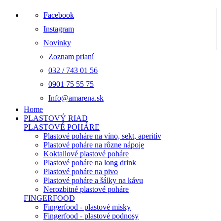
Facebook
Instagram
Novinky
Zoznam prianí
032 / 743 01 56
0901 75 55 75
Info@amarena.sk
Home
PLASTOVÝ RIAD
PLASTOVÉ POHÁRE
Plastové poháre na víno, sekt, aperitív
Plastové poháre na rôzne nápoje
Koktailové plastové poháre
Plastové poháre na long drink
Plastové poháre na pivo
Plastové poháre a šálky na kávu
Nerozbitné plastové poháre
FINGERFOOD
Fingerfood - plastové misky
Fingerfood - plastové podnosy