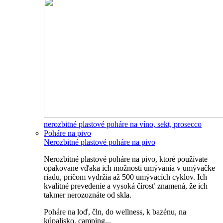
nerozbitné plastové poháre na víno, sekt, prosecco
Poháre na pivo
Nerozbitné plastové poháre na pivo
Nerozbitné plastové poháre na pivo, ktoré používate
opakovane vďaka ich možnosti umývania v umývačke
riadu, pričom vydržia až 500 umývacích cyklov. Ich
kvalitné prevedenie a vysoká čírosť znamená, že ich
takmer nerozoznáte od skla.
Poháre na loď, čln, do wellness, k bazénu, na
kúpalisko, camping...