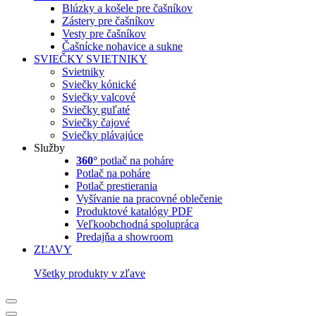
Blúzky a košele pre čašníkov
Zástery pre čašníkov
Vesty pre čašníkov
Čašnícke nohavice a sukne
SVIEČKY
SVIETNIKY
Svietniky
Sviečky kónické
Sviečky valcové
Sviečky guľaté
Sviečky čajové
Sviečky plávajúce
Služby
360°
potlač na poháre
Potlač na poháre
Potlač prestierania
Vyšívanie na pracovné oblečenie
Produktové katalógy PDF
Veľkoobchodná spolupráca
Predajňa a showroom
ZĽAVY
Všetky produkty v zľave