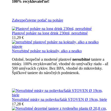
100% recyklovateľné!
Všetky nerozbitné poháre
Zabezpečujeme potlač na poháre
Plastové poháre na long drink 230ml, nerozbitné
11,29 €
Nerozbitné poháre na koktaily, alko a nealko
Odolné, bezpečné a moderné plastové
nerozbitné
taniere a
misky. 100% recyklovateľné, vhodné do umývačky riadu - až
500 umývacích cyklov. Bez BPA, vhodné do mikrovlnky.
Špičkové taniere do náročných podmienok.
Nerozbitné taniere
Nerozbitné misky na polievku/šalát STOVEN Ø 19cm, biele
17,28 €