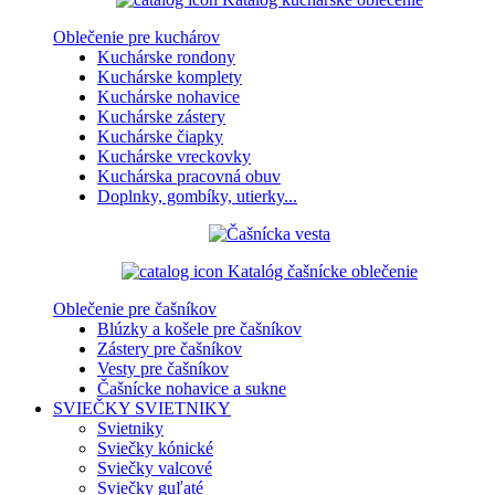
Oblečenie pre kuchárov
Kuchárske rondony
Kuchárske komplety
Kuchárske nohavice
Kuchárske zástery
Kuchárske čiapky
Kuchárske vreckovky
Kuchárska pracovná obuv
Doplnky, gombíky, utierky...
Katalóg čašnícke oblečenie
Oblečenie pre čašníkov
Blúzky a košele pre čašníkov
Zástery pre čašníkov
Vesty pre čašníkov
Čašnícke nohavice a sukne
SVIEČKY
SVIETNIKY
Svietniky
Sviečky kónické
Sviečky valcové
Sviečky guľaté