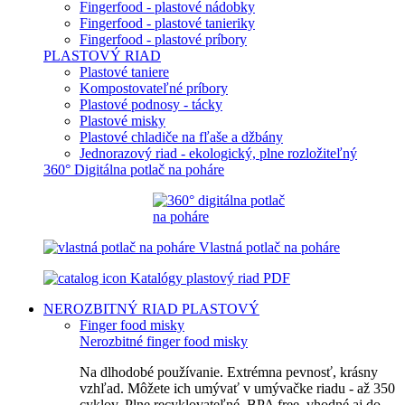
Fingerfood - plastové nádobky
Fingerfood - plastové tanieriky
Fingerfood - plastové príbory
PLASTOVÝ RIAD
Plastové taniere
Kompostovateľné príbory
Plastové podnosy - tácky
Plastové misky
Plastové chladiče na fľaše a džbány
Jednorazový riad - ekologický, plne rozložiteľný
360° Digitálna potlač na poháre
Vlastná potlač na poháre
Katalógy plastový riad PDF
NEROZBITNÝ RIAD
PLASTOVÝ
Finger food misky
Nerozbitné finger food misky
Na dlhodobé používanie. Extrémna pevnosť, krásny
vzhľad. Môžete ich umývať v umývačke riadu - až 350
cyklov. Plne recyklovateľné, BPA free, vhodné aj do