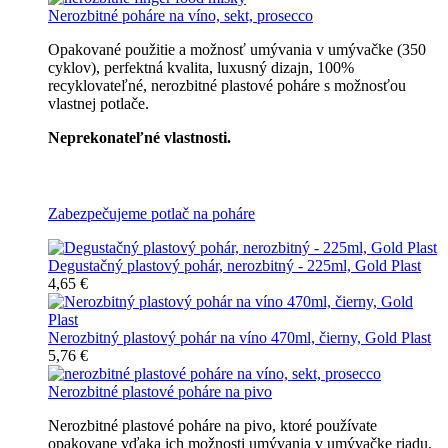
Nerozbitné poháre na víno, sekt, prosecco
Opakované použitie a možnosť umývania v umývačke (350
cyklov), perfektná kvalita, luxusný dizajn, 100%
recyklovateľné, nerozbitné plastové poháre s možnosťou
vlastnej potlače.
Neprekonateľné vlastnosti.
Všetky nerozbitné poháre
Zabezpečujeme potlač na poháre
Degustačný plastový pohár, nerozbitný - 225ml, Gold Plast
4,65 €
Nerozbitný plastový pohár na víno 470ml, čierny, Gold Plast
5,76 €
Nerozbitné plastové poháre na pivo
Nerozbitné plastové poháre na pivo, ktoré používate
opakovane vďaka ich možnosti umývania v umývačke riadu,