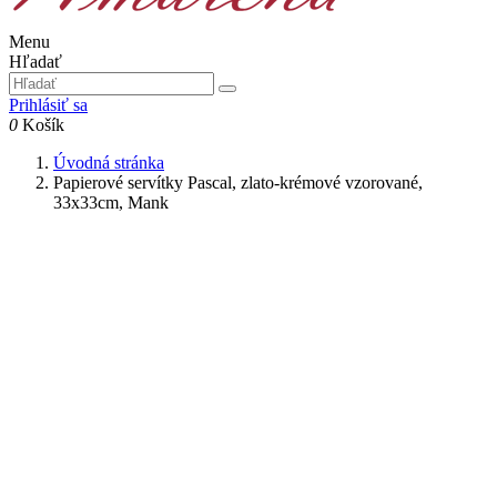
Menu
Hľadať
Prihlásiť sa
0
Košík
Úvodná stránka
Papierové servítky Pascal, zlato-krémové vzorované,
33x33cm, Mank