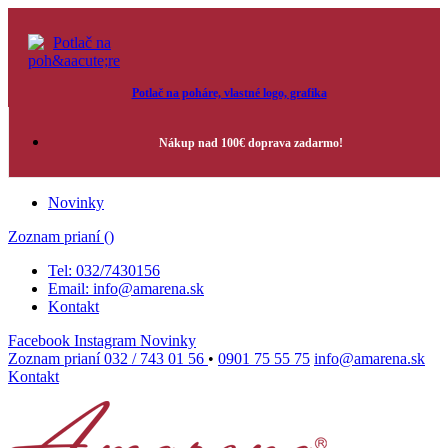
Potlač na poháre, vlastné logo, grafika
Nákup nad 100€ doprava zadarmo!
Novinky
Zoznam prianí (
)
Tel: 032/7430156
Email: info@amarena.sk
Kontakt
Facebook
Instagram
Novinky
Zoznam prianí
032 / 743 01 56
•
0901 75 55 75
info@amarena.sk
Kontakt