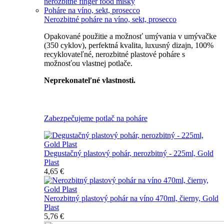
nerozbitné finger food misky
Poháre na víno, sekt, prosecco
Nerozbitné poháre na víno, sekt, prosecco
Opakované použitie a možnosť umývania v umývačke
(350 cyklov), perfektná kvalita, luxusný dizajn, 100%
recyklovateľné, nerozbitné plastové poháre s
možnosťou vlastnej potlače.
Neprekonateľné vlastnosti.
Všetky nerozbitné poháre
Zabezpečujeme potlač na poháre
Degustačný plastový pohár, nerozbitný - 225ml, Gold
Plast
4,65 €
Nerozbitný plastový pohár na víno 470ml, čierny, Gold
Plast
5,76 €