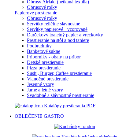
Obrusy Airlaid (netkaná textília)
Obrusové rolky
Papierové prestieranie
Obrusové rolky
Servítky reliéfne slávnostné
Servítky papierové - vzorované
Darčekový toaletný papier a vreckovky
Prestieranie na stôl a pod taniere
Podbradníky
Banketové sukne
Príborníky - obaly na príbor
Detské prestieranie
Pizza prestieranie
Sushi, Burger, Caffee prestieranie
Vianočné prestieranie
Jesenné vzory
Jarné a letné vzory
Svadobné a slávnostné prestieranie
Katalógy prestierania PDF
OBLEČENIE
GASTRO
Katalóg kuchárske oblečenie