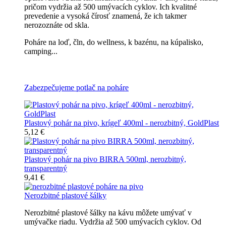
pričom vydržia až 500 umývacích cyklov. Ich kvalitné
prevedenie a vysoká čírosť znamená, že ich takmer
nerozoznáte od skla.
Poháre na loď, čln, do wellness, k bazénu, na kúpalisko,
camping...
Všetky nerozbitné poháre na pivo
Zabezpečujeme potlač na poháre
Plastový pohár na pivo, krígeľ 400ml - nerozbitný, GoldPlast
5,12 €
Plastový pohár na pivo BIRRA 500ml, nerozbitný,
transparentný
9,41 €
Nerozbitné plastové šálky
Nerozbitné plastové šálky na kávu môžete umývať v
umývačke riadu. Vydržia až 500 umývacích cyklov. Od