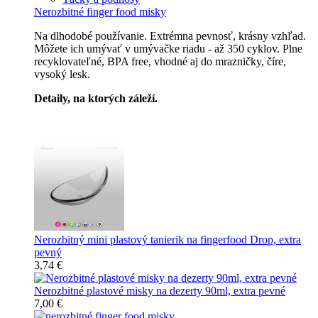
Nerozbitné finger food misky
Na dlhodobé používanie. Extrémna pevnosť, krásny vzhľad.
Môžete ich umývať v umývačke riadu - až 350 cyklov. Plne
recyklovateľné, BPA free, vhodné aj do mrazničky, číre,
vysoký lesk.
Detaily, na ktorých záleží.
Špičkový catering
Nerozbitný mini plastový tanierik na fingerfood Drop, extra
pevný
3,74 €
Nerozbitné plastové misky na dezerty 90ml, extra pevné
7,00 €