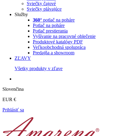
Sviečky čajové
Sviečky plávajúce
Služby
360°
potlač na poháre
Potlač na poháre
Potlač prestierania
Vyšívanie na pracovné oblečenie
Produktové katalógy PDF
Veľkoobchodná spolupráca
Predajňa a showroom
ZĽAVY
Všetky produkty v zľave
Slovenčina
EUR €
Prihlásiť sa