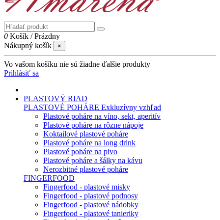
0
Košík
/
Prázdny
Nákupný košík
×
Vo vašom košíku nie sú žiadne ďalšie produkty
Prihlásiť sa
PLASTOVÝ RIAD
PLASTOVÉ POHÁRE
Exkluzívny vzhľad
Plastové poháre na víno, sekt, aperitív
Plastové poháre na rôzne nápoje
Koktailové plastové poháre
Plastové poháre na long drink
Plastové poháre na pivo
Plastové poháre a šálky na kávu
Nerozbitné plastové poháre
FINGERFOOD
Fingerfood - plastové misky
Fingerfood - plastové podnosy
Fingerfood - plastové nádobky
Fingerfood - plastové tanieriky