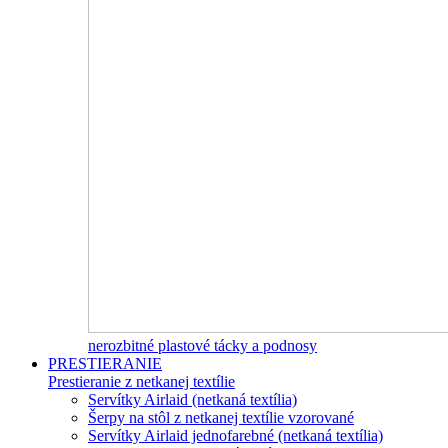
nerozbitné plastové tácky a podnosy
PRESTIERANIE
Prestieranie z netkanej textílie
Servítky Airlaid (netkaná textília)
Šerpy na stôl z netkanej textílie vzorované
Servítky Airlaid jednofarebné (netkaná textília)