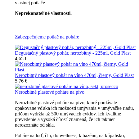
vlastnej potlače.
Neprekonateľné vlastnosti.
Všetky nerozbitné poháre
Zabezpečujeme potlač na poháre
Degustačný plastový pohár, nerozbitný - 225ml, Gold Plast
4,65 €
Nerozbitný plastový pohár na víno 470ml, čierny, Gold Plast
5,76 €
Nerozbitné plastové poháre na pivo
Nerozbitné plastové poháre na pivo, ktoré používate
opakovane vďaka ich možnosti umývania v umývačke riadu,
pričom vydržia až 500 umývacích cyklov. Ich kvalitné
prevedenie a vysoká čírosť znamená, že ich takmer
nerozoznáte od skla.
Poháre na loď, čln, do wellness, k bazénu, na kúpalisko,