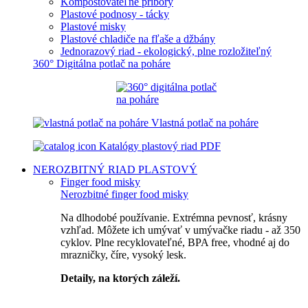
Kompostovateľné príbory
Plastové podnosy - tácky
Plastové misky
Plastové chladiče na fľaše a džbány
Jednorazový riad - ekologický, plne rozložiteľný
360° Digitálna potlač na poháre
Vlastná potlač na poháre
Katalógy plastový riad PDF
NEROZBITNÝ RIAD
PLASTOVÝ
Finger food misky
Nerozbitné finger food misky
Na dlhodobé používanie. Extrémna pevnosť, krásny
vzhľad. Môžete ich umývať v umývačke riadu - až 350
cyklov. Plne recyklovateľné, BPA free, vhodné aj do
mrazničky, číre, vysoký lesk.
Detaily, na ktorých záleží.
Špičkový catering