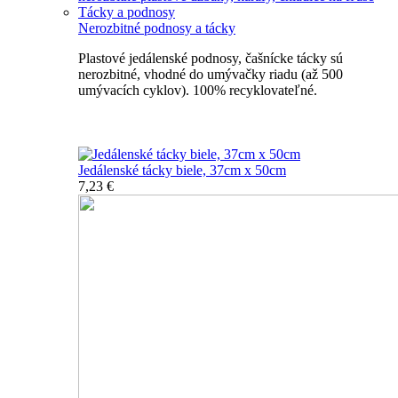
Tácky a podnosy
Nerozbitné podnosy a tácky
Plastové jedálenské podnosy, čašnícke tácky sú
nerozbitné, vhodné do umývačky riadu (až 500
umývacích cyklov). 100% recyklovateľné.
Nerozbitné tácky a podnosy
Jedálenské tácky biele, 37cm x 50cm
7,23 €