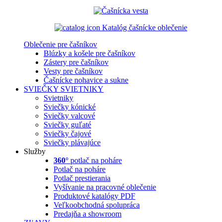
Katalóg čašnícke oblečenie
Oblečenie pre čašníkov
Blúzky a košele pre čašníkov
Zástery pre čašníkov
Vesty pre čašníkov
Čašnícke nohavice a sukne
SVIEČKY
SVIETNIKY
Svietniky
Sviečky kónické
Sviečky valcové
Sviečky guľaté
Sviečky čajové
Sviečky plávajúce
Služby
360°
potlač na poháre
Potlač na poháre
Potlač prestierania
Vyšívanie na pracovné oblečenie
Produktové katalógy PDF
Veľkoobchodná spolupráca
Predajňa a showroom