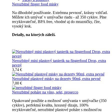
Nerozbitné finger food misky
Na dlhodobé používanie. Extrémna pevnosť, krásny vzhľad.
Môžete ich umývať v umývačke riadu - až 350 cyklov. Plne
recyklovateľné, BPA free, vhodné aj do mrazničky, číre,
vysoký lesk.
Detaily, na ktorých záleží.
Špičkový catering
Nerozbitný mini plastový tanierik na fingerfood Drop, extra
pevný
3,74 €
Nerozbitné plastové misky na dezerty 90ml, extra pevné
7,00 €
Nerozbitné poháre na víno, sekt, prosecco
Opakované použitie a možnosť umývania v umývačke (350
cyklov), perfektná kvalita, luxusný dizajn, 100%
recyklovateľné, nerozbitné plastové poháre s možnosťou