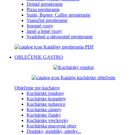
Detské prestieranie
Pizza prestieranie
Sushi, Burger, Caffee prestieranie
Vianočné prestieranie
Jesenné vzory
Jarné a letné vzory
Svadobné a slávnostné prestieranie
Katalógy prestierania PDF
OBLEČENIE
GASTRO
Katalóg kuchárske oblečenie
Oblečenie pre kuchárov
Kuchárske rondony
Kuchárske komplety
Kuchárske nohavice
Kuchárske zástery
Kuchárske čiapky
Kuchárske vreckovky
Kuchárska pracovná obuv
Doplnky, gombíky, utierky...