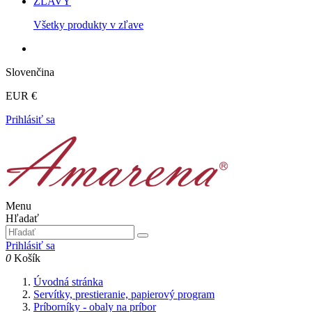
ZĽAVY
Všetky produkty v zľave
Slovenčina
EUR €
Prihlásiť sa
Menu
Hľadať
Prihlásiť sa
0
Košík
Úvodná stránka
Servítky, prestieranie, papierový program
Príborníky - obaly na príbor