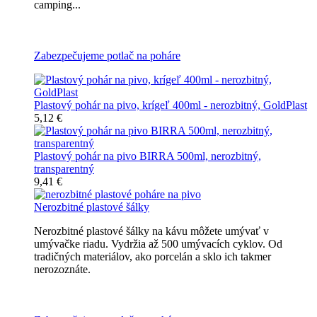
camping...
Všetky nerozbitné poháre na pivo
Zabezpečujeme potlač na poháre
Plastový pohár na pivo, krígeľ 400ml - nerozbitný, GoldPlast
5,12 €
Plastový pohár na pivo BIRRA 500ml, nerozbitný,
transparentný
9,41 €
Nerozbitné plastové šálky
Nerozbitné plastové šálky na kávu môžete umývať v
umývačke riadu. Vydržia až 500 umývacích cyklov. Od
tradičných materiálov, ako porcelán a sklo ich takmer
nerozoznáte.
Nerozbitné plastové šálky na kávu