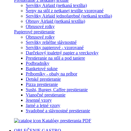
Prestieranie z netkanej textílie
Servítky Airlaid (netkaná textília)
Šerpy na stôl z netkanej textílie vzorované
Servítky Airlaid jednofarebné (netkaná textília)
Obrusy Airlaid (netkaná textília)
Obrusové rolky
Papierové prestieranie
Obrusové rolky
Servítky reliéfne slávnostné
Servítky papierové - vzorované
Darčekový toaletný papier a vreckovky
Prestieranie na stôl a pod taniere
Podbradníky
Banketové sukne
Príborníky - obaly na príbor
Detské prestieranie
Pizza prestieranie
Sushi, Burger, Caffee prestieranie
Vianočné prestieranie
Jesenné vzory
Jarné a letné vzory
Svadobné a slávnostné prestieranie
Katalógy prestierania PDF
OBLEČENIE
GASTRO