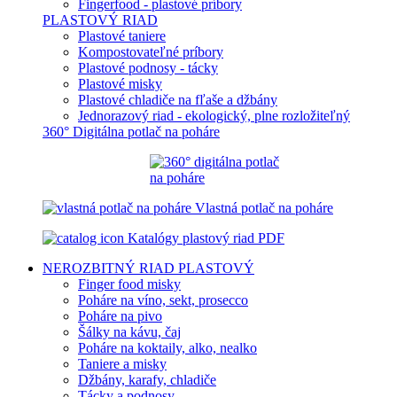
Fingerfood - plastové príbory
PLASTOVÝ RIAD
Plastové taniere
Kompostovateľné príbory
Plastové podnosy - tácky
Plastové misky
Plastové chladiče na fľaše a džbány
Jednorazový riad - ekologický, plne rozložiteľný
360° Digitálna potlač na poháre
Vlastná potlač na poháre
Katalógy plastový riad PDF
NEROZBITNÝ RIAD
PLASTOVÝ
Finger food misky
Poháre na víno, sekt, prosecco
Poháre na pivo
Šálky na kávu, čaj
Poháre na koktaily, alko, nealko
Taniere a misky
Džbány, karafy, chladiče
Tácky a podnosy