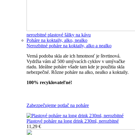
nerozbitné plastové šálky na kávu
Poháre na koktaily, alko, nealko
Nerozbitné poháre na koktaily, alko a nealko
Verná podoba skla ale ich hmotnosť je štvrtinová.
Vydržia vám až 500 umývacích cyklov v umývačke
riadu. Ideálne poháre všade tam kde je použitia skla
nebezpečné. Rôzne poháre na alko, nealko a koktaily.
100% recyklovateľné!
Všetky nerozbitné poháre
Zabezpečujeme potlač na poháre
Plastové poháre na long drink 230ml, nerozbitné
11,29 €