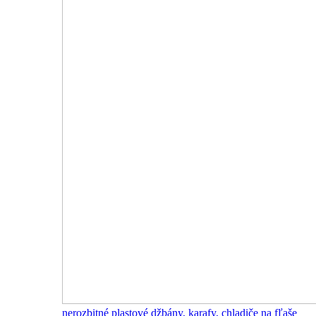
nerozbitné plastové džbány, karafy, chladiče na fľaše