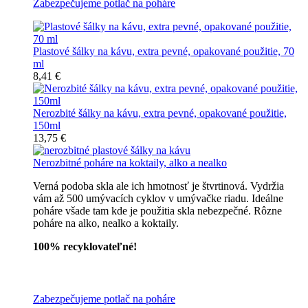
Zabezpečujeme potlač na poháre
Plastové šálky na kávu, extra pevné, opakované použitie, 70
ml
8,41 €
Nerozbité šálky na kávu, extra pevné, opakované použitie,
150ml
13,75 €
Nerozbitné poháre na koktaily, alko a nealko
Verná podoba skla ale ich hmotnosť je štvrtinová. Vydržia
vám až 500 umývacích cyklov v umývačke riadu. Ideálne
poháre všade tam kde je použitia skla nebezpečné. Rôzne
poháre na alko, nealko a koktaily.
100% recyklovateľné!
Všetky nerozbitné poháre
Zabezpečujeme potlač na poháre