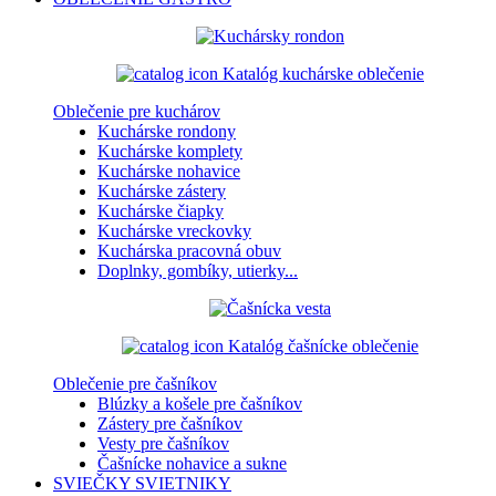
Katalóg kuchárske oblečenie
Oblečenie pre kuchárov
Kuchárske rondony
Kuchárske komplety
Kuchárske nohavice
Kuchárske zástery
Kuchárske čiapky
Kuchárske vreckovky
Kuchárska pracovná obuv
Doplnky, gombíky, utierky...
Katalóg čašnícke oblečenie
Oblečenie pre čašníkov
Blúzky a košele pre čašníkov
Zástery pre čašníkov
Vesty pre čašníkov
Čašnícke nohavice a sukne
SVIEČKY
SVIETNIKY