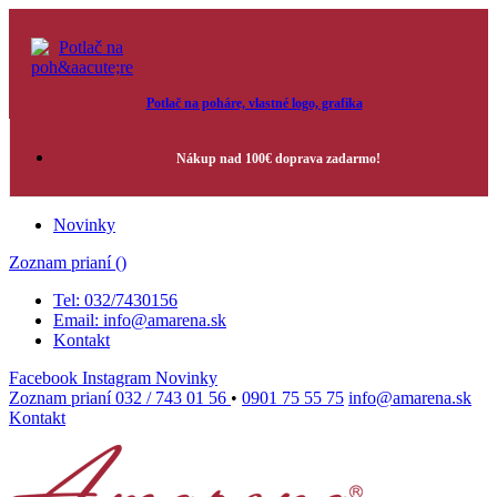
Potlač na poháre, vlastné logo, grafika
Nákup nad 100€ doprava zadarmo!
Novinky
Zoznam prianí (
)
Tel: 032/7430156
Email: info@amarena.sk
Kontakt
Facebook
Instagram
Novinky
Zoznam prianí
032 / 743 01 56
•
0901 75 55 75
info@amarena.sk
Kontakt