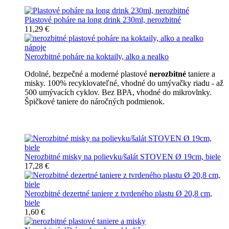
Plastové poháre na long drink 230ml, nerozbitné
11,29 €
Nerozbitné poháre na koktaily, alko a nealko
Odolné, bezpečné a moderné plastové
nerozbitné
taniere a
misky. 100% recyklovateľné, vhodné do umývačky riadu - až
500 umývacích cyklov. Bez BPA, vhodné do mikrovlnky.
Špičkové taniere do náročných podmienok.
Nerozbitné taniere
Nerozbitné misky na polievku/šalát STOVEN Ø 19cm, biele
17,28 €
Nerozbitné dezertné taniere z tvrdeného plastu Ø 20,8 cm,
biele
1,60 €