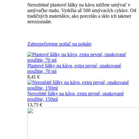
Nerozbitné plastové šálky na kávu môžete umývať v
umývačke riadu. Vydržia až 500 umývacích cyklov. Od
tradičných materiálov, ako porcelán a sklo ich takmer
nerozoznáte.
Nerozbitné plastové šálky na kávu
Zabezpečujeme potlač na poháre
Plastové šálky na kávu, extra pevné, opakované
použitie, 70 ml
8,41 €
Nerozbité šálky na kávu, extra pevné, opakované
použitie, 150ml
13,75 €