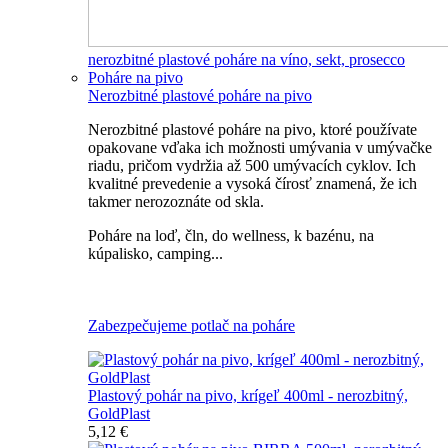
nerozbitné plastové poháre na víno, sekt, prosecco
Poháre na pivo
Nerozbitné plastové poháre na pivo
Nerozbitné plastové poháre na pivo, ktoré používate
opakovane vďaka ich možnosti umývania v umývačke
riadu, pričom vydržia až 500 umývacích cyklov. Ich
kvalitné prevedenie a vysoká čírosť znamená, že ich
takmer nerozoznáte od skla.
Poháre na loď, čln, do wellness, k bazénu, na
kúpalisko, camping...
Všetky nerozbitné poháre na pivo
Zabezpečujeme potlač na poháre
Plastový pohár na pivo, krígeľ 400ml - nerozbitný,
GoldPlast
5,12 €