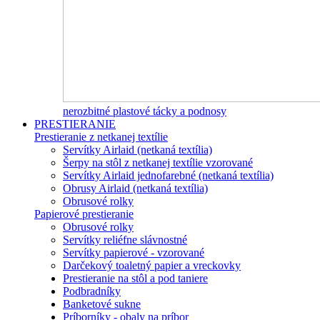
nerozbitné plastové tácky a podnosy
PRESTIERANIE
Prestieranie z netkanej textílie
Servítky Airlaid (netkaná textília)
Šerpy na stôl z netkanej textílie vzorované
Servítky Airlaid jednofarebné (netkaná textília)
Obrusy Airlaid (netkaná textília)
Obrusové rolky
Papierové prestieranie
Obrusové rolky
Servítky reliéfne slávnostné
Servítky papierové - vzorované
Darčekový toaletný papier a vreckovky
Prestieranie na stôl a pod taniere
Podbradníky
Banketové sukne
Príborníky - obaly na príbor