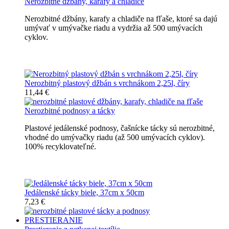
Nerozbitné džbány, karafy a chladiče
Nerozbitné džbány, karafy a chladiče na fľaše, ktoré sa dajú
umývať v umývačke riadu a vydržia až 500 umývacích
cyklov.
Nerozbitné džbány, karafy, chladiče
Nerozbitný plastový džbán s vrchnákom 2,25l, číry
11,44 €
Nerozbitné podnosy a tácky
Plastové jedálenské podnosy, čašnícke tácky sú nerozbitné,
vhodné do umývačky riadu (až 500 umývacích cyklov).
100% recyklovateľné.
Nerozbitné tácky a podnosy
Jedálenské tácky biele, 37cm x 50cm
7,23 €
PRESTIERANIE