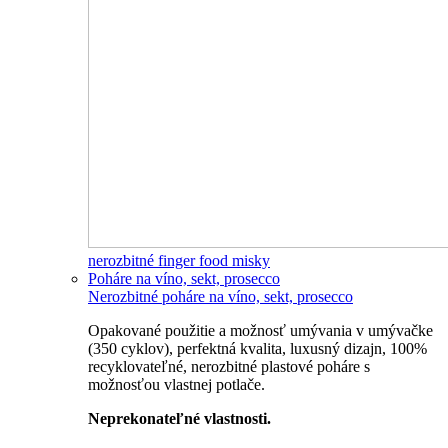
nerozbitné finger food misky
Poháre na víno, sekt, prosecco
Nerozbitné poháre na víno, sekt, prosecco
Opakované použitie a možnosť umývania v umývačke
(350 cyklov), perfektná kvalita, luxusný dizajn, 100%
recyklovateľné, nerozbitné plastové poháre s
možnosťou vlastnej potlače.
Neprekonateľné vlastnosti.