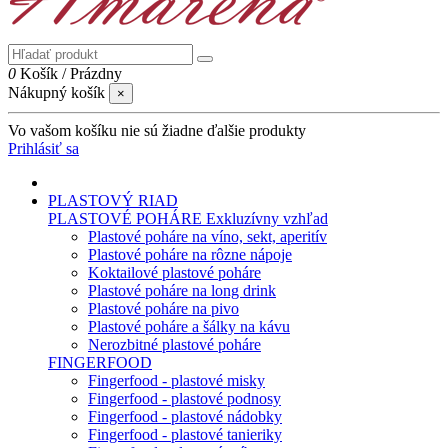
0
Košík
/
Prázdny
Nákupný košík
×
Vo vašom košíku nie sú žiadne ďalšie produkty
Prihlásiť sa
PLASTOVÝ RIAD
PLASTOVÉ POHÁRE
Exkluzívny vzhľad
Plastové poháre na víno, sekt, aperitív
Plastové poháre na rôzne nápoje
Koktailové plastové poháre
Plastové poháre na long drink
Plastové poháre na pivo
Plastové poháre a šálky na kávu
Nerozbitné plastové poháre
FINGERFOOD
Fingerfood - plastové misky
Fingerfood - plastové podnosy
Fingerfood - plastové nádobky
Fingerfood - plastové tanieriky