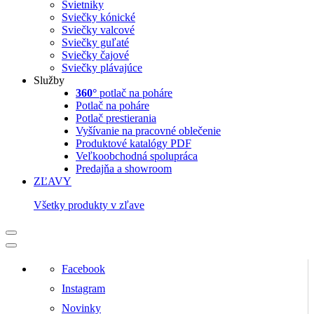
Svietniky
Sviečky kónické
Sviečky valcové
Sviečky guľaté
Sviečky čajové
Sviečky plávajúce
Služby
360°
potlač na poháre
Potlač na poháre
Potlač prestierania
Vyšívanie na pracovné oblečenie
Produktové katalógy PDF
Veľkoobchodná spolupráca
Predajňa a showroom
ZĽAVY
Všetky produkty v zľave
Facebook
Instagram
Novinky