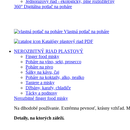
Jednorazový riad - ekologický, plne rozložiteľný
360° Digitálna potlač na poháre
Vlastná potlač na poháre
Katalógy plastový riad PDF
NEROZBITNÝ RIAD
PLASTOVÝ
Finger food misky
Poháre na víno, sekt, prosecco
Poháre na pivo
Šálky na kávu, čaj
Poháre na koktaily, alko, nealko
Taniere a misky
Džbány, karafy, chladiče
Tácky a podnosy
Nerozbitné finger food misky
Na dlhodobé používanie. Extrémna pevnosť, krásny vzhľad. Môž
Detaily, na ktorých záleží.
Špičkový catering