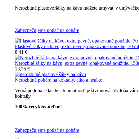
Nerozbitné plastové šálky na kávu môžete umývať v umývačke r
Nerozbitné plastové šálky na kávu
Zabezpečujeme potlač na poháre
Plastové šálky na kávu, extra pevné, opakované použitie, 70 ml
8,41 €
Nerozbité šálky na kávu, extra pevné, opakované použitie, 150
13,75 €
Nerozbitné poháre na koktaily, alko a nealko
Verná podoba skla ale ich hmotnosť je štvrtinová. Vydržia vám
koktaily.
100% recyklovateľné!
Všetky nerozbitné poháre
Zabezpečujeme potlač na poháre