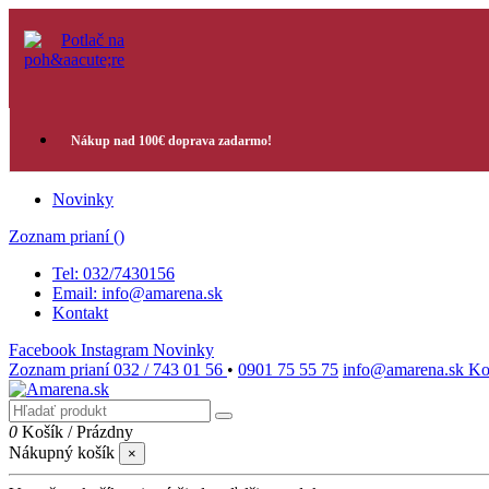
Nákup nad 100€ doprava zadarmo!
Novinky
Zoznam prianí (
)
Tel: 032/7430156
Email: info@amarena.sk
Kontakt
Facebook
Instagram
Novinky
Zoznam prianí
032 / 743 01 56
•
0901 75 55 75
info@amarena.sk
Ko
0
Košík
/
Prázdny
Nákupný košík
×