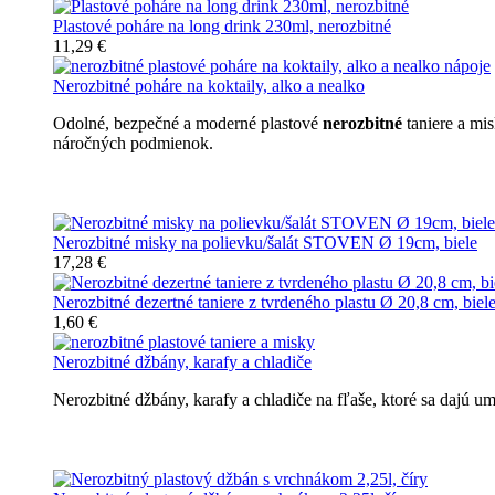
Plastové poháre na long drink 230ml, nerozbitné
11,29 €
Nerozbitné poháre na koktaily, alko a nealko
Odolné, bezpečné a moderné plastové
nerozbitné
taniere a mi
náročných podmienok.
Nerozbitné taniere
Nerozbitné misky na polievku/šalát STOVEN Ø 19cm, biele
17,28 €
Nerozbitné dezertné taniere z tvrdeného plastu Ø 20,8 cm, biel
1,60 €
Nerozbitné džbány, karafy a chladiče
Nerozbitné džbány, karafy a chladiče na fľaše, ktoré sa dajú 
Nerozbitné džbány, karafy, chladiče