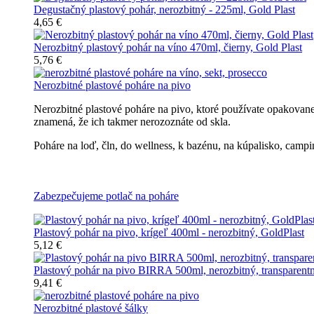
Degustačný plastový pohár, nerozbitný - 225ml, Gold Plast
4,65 €
Nerozbitný plastový pohár na víno 470ml, čierny, Gold Plast
5,76 €
Nerozbitné plastové poháre na pivo
Nerozbitné plastové poháre na pivo, ktoré používate opakovan
znamená, že ich takmer nerozoznáte od skla.
Poháre na loď, čln, do wellness, k bazénu, na kúpalisko, campin
Všetky nerozbitné poháre na pivo
Zabezpečujeme potlač na poháre
Plastový pohár na pivo, krígeľ 400ml - nerozbitný, GoldPlast
5,12 €
Plastový pohár na pivo BIRRA 500ml, nerozbitný, transparent
9,41 €
Nerozbitné plastové šálky