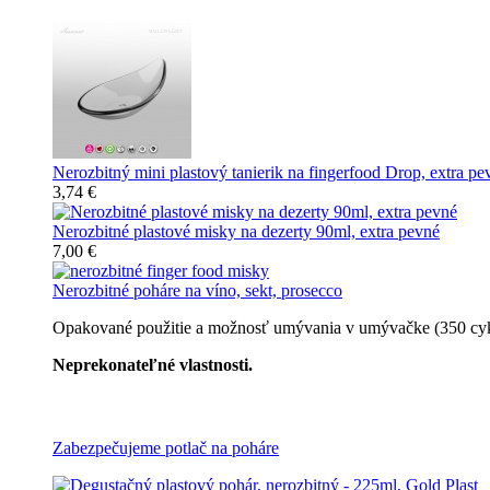
Nerozbitný mini plastový tanierik na fingerfood Drop, extra pe
3,74 €
Nerozbitné plastové misky na dezerty 90ml, extra pevné
7,00 €
Nerozbitné poháre na víno, sekt, prosecco
Opakované použitie a možnosť umývania v umývačke (350 cyklov
Neprekonateľné vlastnosti.
Všetky nerozbitné poháre
Zabezpečujeme potlač na poháre