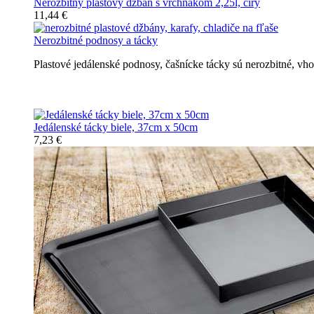
Nerozbitný plastový džbán s vrchnákom 2,25l, číry
11,44 €
Nerozbitné podnosy a tácky
Plastové jedálenské podnosy, čašnícke tácky sú nerozbitné, v
Nerozbitné tácky a podnosy
Jedálenské tácky biele, 37cm x 50cm
7,23 €