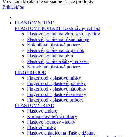
Vo vašom košíku nie sú žiadne ďalšie produkty
Prihlásiť sa
PLASTOVÝ RIAD
PLASTOVÉ POHÁRE
Exkluzívny vzhľad
Plastové poháre na víno, sekt, aperitív
Plastové poháre na rôzne nápoje
Koktailové plastové poháre
Plastové poháre na long drink
Plastové poháre na pivo
Plastové poháre a šálky na kávu
Nerozbitné plastové poháre
FINGERFOOD
Fingerfood - plastové misky
Fingerfood - plastové podnosy
Fingerfood - plastové nádobky
Fingerfood - plastové tanieriky
Fingerfood - plastové príbory
PLASTOVÝ RIAD
Plastové taniere
Kompostovateľné príbory
Plastové podnosy - tácky
Plastové misky
Plastové chladiče na fľaše a džbány