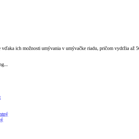
e vďaka ich možnosti umývania v umývačke riadu, pričom vydržia až 50
g...
ný