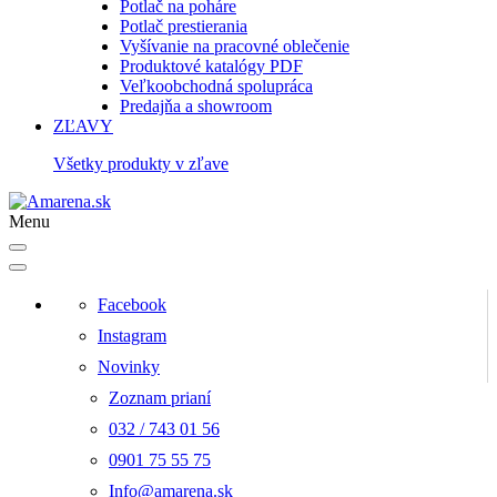
Potlač na poháre
Potlač prestierania
Vyšívanie na pracovné oblečenie
Produktové katalógy PDF
Veľkoobchodná spolupráca
Predajňa a showroom
ZĽAVY
Všetky produkty v zľave
Menu
Facebook
Instagram
Novinky
Zoznam prianí
032 / 743 01 56
0901 75 55 75
Info@amarena.sk