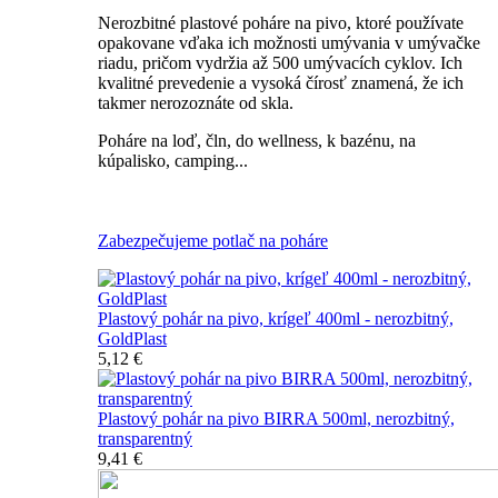
Nerozbitné plastové poháre na pivo, ktoré používate
opakovane vďaka ich možnosti umývania v umývačke
riadu, pričom vydržia až 500 umývacích cyklov. Ich
kvalitné prevedenie a vysoká čírosť znamená, že ich
takmer nerozoznáte od skla.
Poháre na loď, čln, do wellness, k bazénu, na
kúpalisko, camping...
Všetky nerozbitné poháre na pivo
Zabezpečujeme potlač na poháre
Plastový pohár na pivo, krígeľ 400ml - nerozbitný,
GoldPlast
5,12 €
Plastový pohár na pivo BIRRA 500ml, nerozbitný,
transparentný
9,41 €