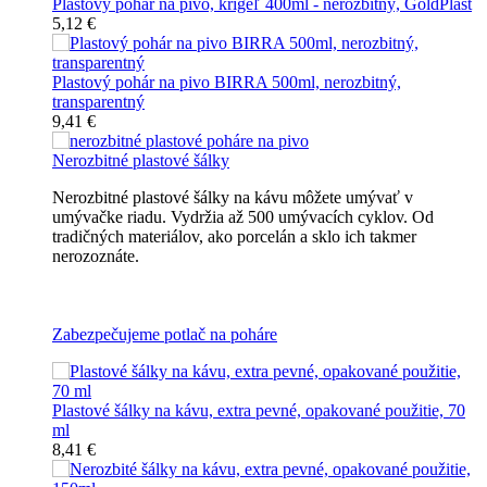
Plastový pohár na pivo, krígeľ 400ml - nerozbitný, GoldPlast
5,12 €
Plastový pohár na pivo BIRRA 500ml, nerozbitný,
transparentný
9,41 €
Nerozbitné plastové šálky
Nerozbitné plastové šálky na kávu môžete umývať v
umývačke riadu. Vydržia až 500 umývacích cyklov. Od
tradičných materiálov, ako porcelán a sklo ich takmer
nerozoznáte.
Nerozbitné plastové šálky na kávu
Zabezpečujeme potlač na poháre
Plastové šálky na kávu, extra pevné, opakované použitie, 70
ml
8,41 €