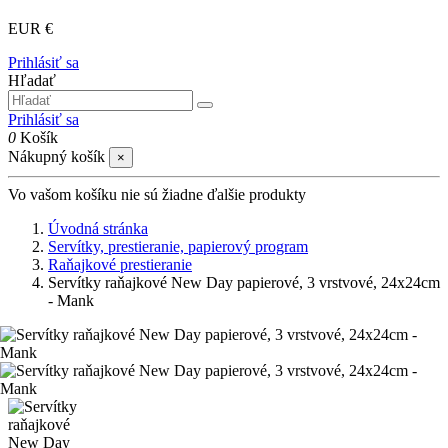
EUR €
Prihlásiť sa
Hľadať
Prihlásiť sa
0
Košík
Nákupný košík
×
Vo vašom košíku nie sú žiadne ďalšie produkty
Úvodná stránka
Servítky, prestieranie, papierový program
Raňajkové prestieranie
Servítky raňajkové New Day papierové, 3 vrstvové, 24x24cm
- Mank