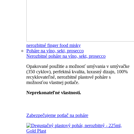
nerozbitné finger food misky
Poháre na víno, sekt, prosecco
Nerozbitné poháre na víno, sekt, prosecco
Opakované použitie a možnosť umývania v umývačke
(350 cyklov), perfektná kvalita, luxusný dizajn, 100%
recyklovateľné, nerozbitné plastové poháre s
možnosťou vlastnej potlače.
Neprekonateľné vlastnosti.
Všetky nerozbitné poháre
Zabezpečujeme potlač na poháre