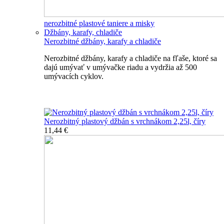
nerozbitné plastové taniere a misky
Džbány, karafy, chladiče
Nerozbitné džbány, karafy a chladiče
Nerozbitné džbány, karafy a chladiče na fľaše, ktoré sa
dajú umývať v umývačke riadu a vydržia až 500
umývacích cyklov.
Nerozbitné džbány, karafy, chladiče
Nerozbitný plastový džbán s vrchnákom 2,25l, číry
11,44 €