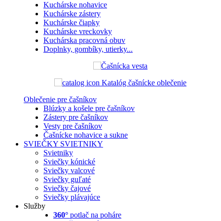
Kuchárske nohavice
Kuchárske zástery
Kuchárske čiapky
Kuchárske vreckovky
Kuchárska pracovná obuv
Doplnky, gombíky, utierky...
Katalóg čašnícke oblečenie
Oblečenie pre čašníkov
Blúzky a košele pre čašníkov
Zástery pre čašníkov
Vesty pre čašníkov
Čašnícke nohavice a sukne
SVIEČKY
SVIETNIKY
Svietniky
Sviečky kónické
Sviečky valcové
Sviečky guľaté
Sviečky čajové
Sviečky plávajúce
Služby
360°
potlač na poháre