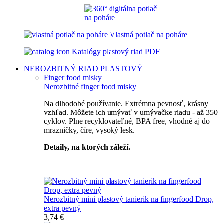
Vlastná potlač na poháre
Katalógy plastový riad PDF
NEROZBITNÝ RIAD
PLASTOVÝ
Finger food misky
Nerozbitné finger food misky
Na dlhodobé používanie. Extrémna pevnosť, krásny
vzhľad. Môžete ich umývať v umývačke riadu - až 350
cyklov. Plne recyklovateľné, BPA free, vhodné aj do
mrazničky, číre, vysoký lesk.
Detaily, na ktorých záleží.
Špičkový catering
Nerozbitný mini plastový tanierik na fingerfood Drop,
extra pevný
3,74 €