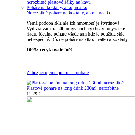
nerozbitné plastové šálky na kávu
Poháre na koktaily, alko, nealko
Nerozbitné poháre na koktaily, alko a nealko
Verná podoba skla ale ich hmotnosť je štvrtinová.
Vydržia vám až 500 umývacích cyklov v umývačke
riadu. Ideálne poháre všade tam kde je použitia skla
nebezpečné. Rôzne poháre na alko, nealko a koktaily.
100% recyklovateľné!
Všetky nerozbitné poháre
Zabezpečujeme potlač na poháre
Plastové poháre na long drink 230ml, nerozbitné
11,29 €