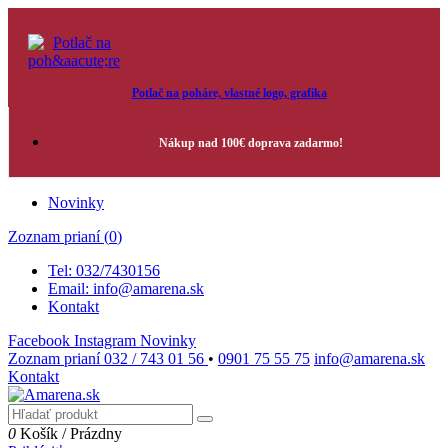
Potlač na poháre, vlastné logo, grafika
Nákup nad 100€ doprava zadarmo!
Novinky
Zoznam prianí (
0
)
Tel: 032/7430156
Email: info@amarena.sk
Kontakt
Facebook
Instagram
Novinky
Zoznam prianí
032 / 743 01 56
•
0901 75 55 75
info@amarena.sk
Kontakt
0
Košík
/
Prázdny