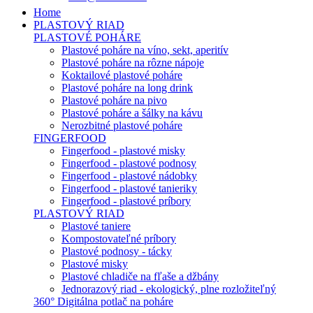
Home
PLASTOVÝ RIAD
PLASTOVÉ POHÁRE
Plastové poháre na víno, sekt, aperitív
Plastové poháre na rôzne nápoje
Koktailové plastové poháre
Plastové poháre na long drink
Plastové poháre na pivo
Plastové poháre a šálky na kávu
Nerozbitné plastové poháre
FINGERFOOD
Fingerfood - plastové misky
Fingerfood - plastové podnosy
Fingerfood - plastové nádobky
Fingerfood - plastové tanieriky
Fingerfood - plastové príbory
PLASTOVÝ RIAD
Plastové taniere
Kompostovateľné príbory
Plastové podnosy - tácky
Plastové misky
Plastové chladiče na fľaše a džbány
Jednorazový riad - ekologický, plne rozložiteľný
360° Digitálna potlač na poháre