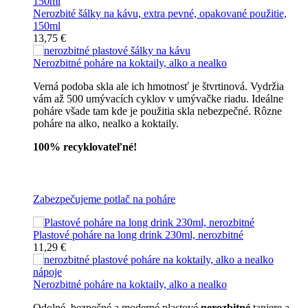
Nerozbité šálky na kávu, extra pevné, opakované použitie,
150ml
13,75 €
Nerozbitné poháre na koktaily, alko a nealko
Verná podoba skla ale ich hmotnosť je štvrtinová. Vydržia
vám až 500 umývacích cyklov v umývačke riadu. Ideálne
poháre všade tam kde je použitia skla nebezpečné. Rôzne
poháre na alko, nealko a koktaily.
100% recyklovateľné!
Všetky nerozbitné poháre
Zabezpečujeme potlač na poháre
Plastové poháre na long drink 230ml, nerozbitné
11,29 €
Nerozbitné poháre na koktaily, alko a nealko
Odolné, bezpečné a moderné plastové
nerozbitné
taniere a