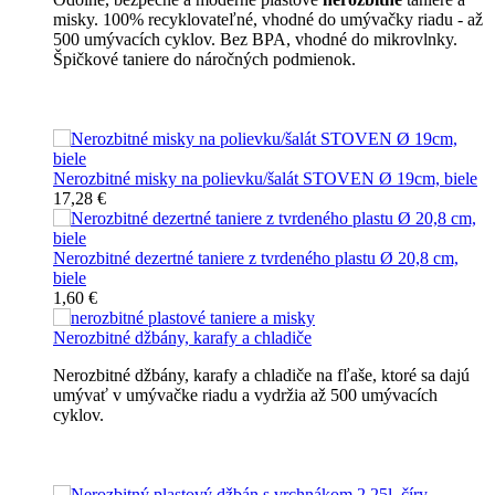
misky. 100% recyklovateľné, vhodné do umývačky riadu - až
500 umývacích cyklov. Bez BPA, vhodné do mikrovlnky.
Špičkové taniere do náročných podmienok.
Nerozbitné taniere
Nerozbitné misky na polievku/šalát STOVEN Ø 19cm, biele
17,28 €
Nerozbitné dezertné taniere z tvrdeného plastu Ø 20,8 cm,
biele
1,60 €
Nerozbitné džbány, karafy a chladiče
Nerozbitné džbány, karafy a chladiče na fľaše, ktoré sa dajú
umývať v umývačke riadu a vydržia až 500 umývacích
cyklov.
Nerozbitné džbány, karafy, chladiče