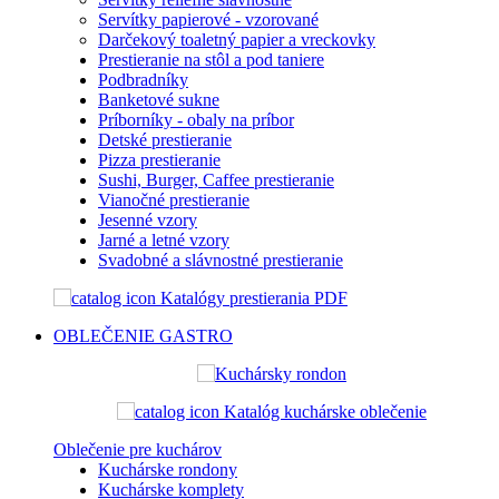
Servítky papierové - vzorované
Darčekový toaletný papier a vreckovky
Prestieranie na stôl a pod taniere
Podbradníky
Banketové sukne
Príborníky - obaly na príbor
Detské prestieranie
Pizza prestieranie
Sushi, Burger, Caffee prestieranie
Vianočné prestieranie
Jesenné vzory
Jarné a letné vzory
Svadobné a slávnostné prestieranie
Katalógy prestierania PDF
OBLEČENIE
GASTRO
Katalóg kuchárske oblečenie
Oblečenie pre kuchárov
Kuchárske rondony
Kuchárske komplety