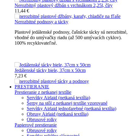
Nerozbitný plastový džbán s vrchnákom 2,25l, číry
11,44 €
Nerozbitné podnosy a tácky
Plastové jedálenské podnosy, čašnícke tácky sú nerozbitné,
vhodné do umývačky riadu (až 500 umývacích cyklov).
100% recyklovateľné.
Nerozbitné tácky a podnosy
Jedálenské tácky biele, 37cm x 50cm
7,23 €
PRESTIERANIE
Prestieranie z netkanej textílie
Servítky Airlaid (netkaná textília)
Šerpy na stôl z netkanej textílie vzorované
Servítky Airlaid jednofarebné (netkaná textília)
Obrusy Airlaid (netkaná textília)
Obrusové rolky
Papierové prestieranie
Obrusové rolky
Servítky reliéfne slávnostné