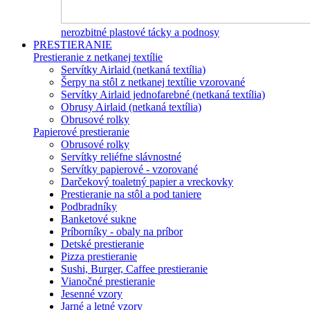
nerozbitné plastové tácky a podnosy
PRESTIERANIE
Prestieranie z netkanej textílie
Servítky Airlaid (netkaná textília)
Šerpy na stôl z netkanej textílie vzorované
Servítky Airlaid jednofarebné (netkaná textília)
Obrusy Airlaid (netkaná textília)
Obrusové rolky
Papierové prestieranie
Obrusové rolky
Servítky reliéfne slávnostné
Servítky papierové - vzorované
Darčekový toaletný papier a vreckovky
Prestieranie na stôl a pod taniere
Podbradníky
Banketové sukne
Príborníky - obaly na príbor
Detské prestieranie
Pizza prestieranie
Sushi, Burger, Caffee prestieranie
Vianočné prestieranie
Jesenné vzory
Jarné a letné vzory