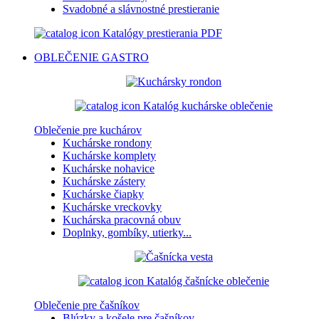
Svadobné a slávnostné prestieranie
Katalógy prestierania PDF
OBLEČENIE
GASTRO
Katalóg kuchárske oblečenie
Oblečenie pre kuchárov
Kuchárske rondony
Kuchárske komplety
Kuchárske nohavice
Kuchárske zástery
Kuchárske čiapky
Kuchárske vreckovky
Kuchárska pracovná obuv
Doplnky, gombíky, utierky...
Katalóg čašnícke oblečenie
Oblečenie pre čašníkov
Blúzky a košele pre čašníkov