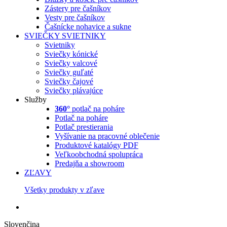
Zástery pre čašníkov
Vesty pre čašníkov
Čašnícke nohavice a sukne
SVIEČKY
SVIETNIKY
Svietniky
Sviečky kónické
Sviečky valcové
Sviečky guľaté
Sviečky čajové
Sviečky plávajúce
Služby
360°
potlač na poháre
Potlač na poháre
Potlač prestierania
Vyšívanie na pracovné oblečenie
Produktové katalógy PDF
Veľkoobchodná spolupráca
Predajňa a showroom
ZĽAVY
Všetky produkty v zľave
Slovenčina