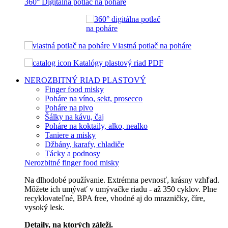
360° Digitálna potlač na poháre
Vlastná potlač na poháre
Katalógy plastový riad PDF
NEROZBITNÝ RIAD
PLASTOVÝ
Finger food misky
Poháre na víno, sekt, prosecco
Poháre na pivo
Šálky na kávu, čaj
Poháre na koktaily, alko, nealko
Taniere a misky
Džbány, karafy, chladiče
Tácky a podnosy
Nerozbitné finger food misky
Na dlhodobé používanie. Extrémna pevnosť, krásny vzhľad.
Môžete ich umývať v umývačke riadu - až 350 cyklov. Plne
recyklovateľné, BPA free, vhodné aj do mrazničky, číre,
vysoký lesk.
Detaily, na ktorých záleží.