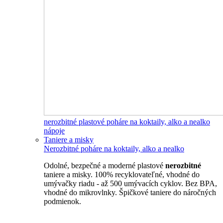
nerozbitné plastové poháre na koktaily, alko a nealko
nápoje
Taniere a misky
Nerozbitné poháre na koktaily, alko a nealko
Odolné, bezpečné a moderné plastové
nerozbitné
taniere a misky. 100% recyklovateľné, vhodné do
umývačky riadu - až 500 umývacích cyklov. Bez BPA,
vhodné do mikrovlnky. Špičkové taniere do náročných
podmienok.
Nerozbitné taniere