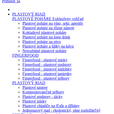
Prihlásiť sa
PLASTOVÝ RIAD
PLASTOVÉ POHÁRE
Exkluzívny vzhľad
Plastové poháre na víno, sekt, aperitív
Plastové poháre na rôzne nápoje
Koktailové plastové poháre
Plastové poháre na long drink
Plastové poháre na pivo
Plastové poháre a šálky na kávu
Nerozbitné plastové poháre
FINGERFOOD
Fingerfood - plastové misky
Fingerfood - plastové podnosy
Fingerfood - plastové nádobky
Fingerfood - plastové tanieriky
Fingerfood - plastové príbory
PLASTOVÝ RIAD
Plastové taniere
Kompostovateľné príbory
Plastové podnosy - tácky
Plastové misky
Plastové chladiče na fľaše a džbány
Jednorazový riad - ekologický, plne rozložiteľný