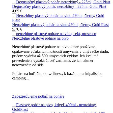
Degustačný plastový pohár, nerozbitný - 225ml, Gold Plast
4,65 €
Nerozbitný plastový pohár na víno 470ml, čierny, Gold Plast
5,76 €
Nerozbitné plastové poháre na pivo
Nerozbitné plastové poháre na pivo, ktoré používate
opakovane vďaka ich možnosti umývania v umývačke riadu,
pričom vydržia až 500 umývacích cyklov. Ich kvalitné
prevedenie a vysoká čírosť znamená, že ich takmer
nerozoznáte od skla.
Poháre na loď, čln, do wellness, k bazénu, na kúpalisko,
camping...
Všetky nerozbitné poháre na pivo
Zabezpečujeme potlač na poháre