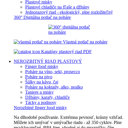
Plastové misky
Plastové chladiče na fľaše a džbány
Jednorazový riad - ekologický, plne rozložiteľný
360° Digitálna potlač na poháre
Vlastná potlač na poháre
Katalógy plastový riad PDF
NEROZBITNÝ RIAD
PLASTOVÝ
Finger food misky
Poháre na víno, sekt, prosecco
Poháre na pivo
Šálky na kávu, čaj
Poháre na koktaily, alko, nealko
Taniere a misky
Džbány, karafy, chladiče
Tácky a podnosy
Nerozbitné finger food misky
Na dlhodobé používanie. Extrémna pevnosť, krásny vzhľad.
Môžete ich umývať v umývačke riadu - až 350 cyklov. Plne
recyklovateľné, BPA free, vhodné aj do mrazničky, číre,