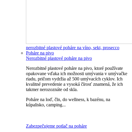
nerozbitné plastové poháre na víno, sekt, prosecco
Poháre na pivo
Nerozbitné plastové poháre na pivo
Nerozbitné plastové poháre na pivo, ktoré používate
opakovane vďaka ich možnosti umývania v umývačke
riadu, pričom vydržia až 500 umývacích cyklov. Ich
kvalitné prevedenie a vysoká čírosť znamená, že ich
takmer nerozoznáte od skla.
Poháre na loď, čln, do wellness, k bazénu, na
kúpalisko, camping...
Všetky nerozbitné poháre na pivo
Zabezpečujeme potlač na poháre