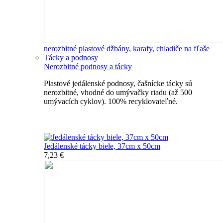
nerozbitné plastové džbány, karafy, chladiče na fľaše
Tácky a podnosy
Nerozbitné podnosy a tácky
Plastové jedálenské podnosy, čašnícke tácky sú
nerozbitné, vhodné do umývačky riadu (až 500
umývacích cyklov). 100% recyklovateľné.
Nerozbitné tácky a podnosy
Jedálenské tácky biele, 37cm x 50cm
7,23 €