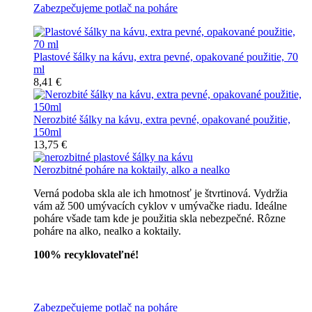
Zabezpečujeme potlač na poháre
Plastové šálky na kávu, extra pevné, opakované použitie, 70
ml
8,41 €
Nerozbité šálky na kávu, extra pevné, opakované použitie,
150ml
13,75 €
Nerozbitné poháre na koktaily, alko a nealko
Verná podoba skla ale ich hmotnosť je štvrtinová. Vydržia
vám až 500 umývacích cyklov v umývačke riadu. Ideálne
poháre všade tam kde je použitia skla nebezpečné. Rôzne
poháre na alko, nealko a koktaily.
100% recyklovateľné!
Všetky nerozbitné poháre
Zabezpečujeme potlač na poháre