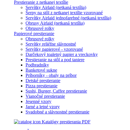
Prestieranie z netkanej textílie
Servítky Airlaid (netkaná textília)
Šerpy na stôl z netkanej textílie vzorované
Servítky Airlaid jednofarebné (netkaná textília)
Obrusy Airlaid (netkaná textília)
Obrusové rolky
Papierové prestieranie
Obrusové rolky
Servítky reliéfne slávnostné
Servítky papierové - vzorované
Darčekový toaletný papier a vreckovky
Prestieranie na stôl a pod taniere
Podbradníky
Banketové sukne
Príborníky - obaly na príbor
Detské prestieranie
Pizza prestieranie
Sushi, Burger, Caffee prestieranie
Vianočné prestieranie
Jesenné vzory
Jarné a letné vzory
Svadobné a slávnostné prestieranie
Katalógy prestierania PDF