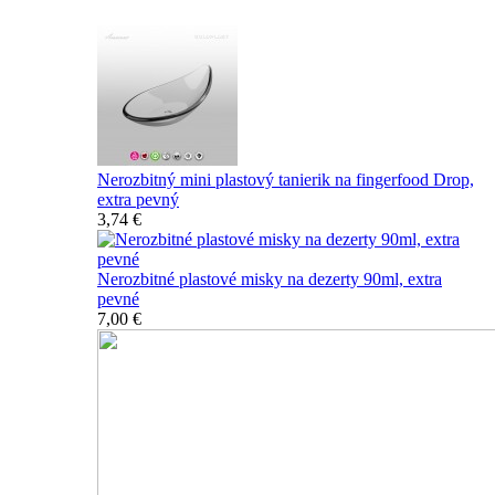
Nerozbitný mini plastový tanierik na fingerfood Drop,
extra pevný
3,74 €
Nerozbitné plastové misky na dezerty 90ml, extra
pevné
7,00 €