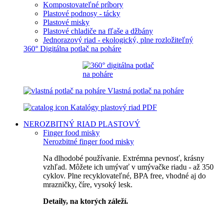
Kompostovateľné príbory
Plastové podnosy - tácky
Plastové misky
Plastové chladiče na fľaše a džbány
Jednorazový riad - ekologický, plne rozložiteľný
360° Digitálna potlač na poháre
Vlastná potlač na poháre
Katalógy plastový riad PDF
NEROZBITNÝ RIAD
PLASTOVÝ
Finger food misky
Nerozbitné finger food misky
Na dlhodobé používanie. Extrémna pevnosť, krásny
vzhľad. Môžete ich umývať v umývačke riadu - až 350
cyklov. Plne recyklovateľné, BPA free, vhodné aj do
mrazničky, číre, vysoký lesk.
Detaily, na ktorých záleží.
Špičkový catering