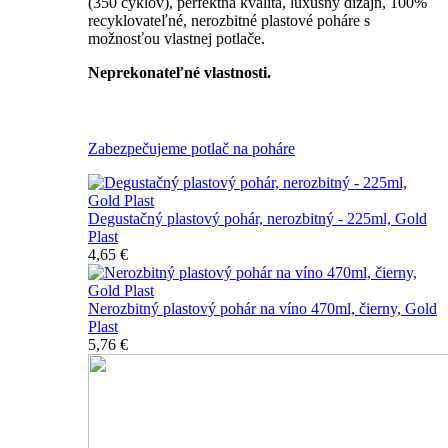
(350 cyklov), perfektná kvalita, luxusný dizajn, 100%
recyklovateľné, nerozbitné plastové poháre s
možnosťou vlastnej potlače.
Neprekonateľné vlastnosti.
Všetky nerozbitné poháre
Zabezpečujeme potlač na poháre
Degustačný plastový pohár, nerozbitný - 225ml, Gold
Plast
4,65 €
Nerozbitný plastový pohár na víno 470ml, čierny, Gold
Plast
5,76 €