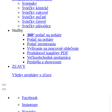
Svietniky
Sviečky kónické
Sviečky valcové
Sviečky guľaté
Sviečky čajové
Sviečky plávajúce
Služby
360°
potlač na poháre
Potlač na poháre
Potlač prestierania
Vyšívanie na pracovné oblečenie
Produktové katalógy PDF
Veľkoobchodná spolupráca
Predajňa a showroom
ZĽAVY
Všetky produkty v zľave
Facebook
Instagram
Novinky