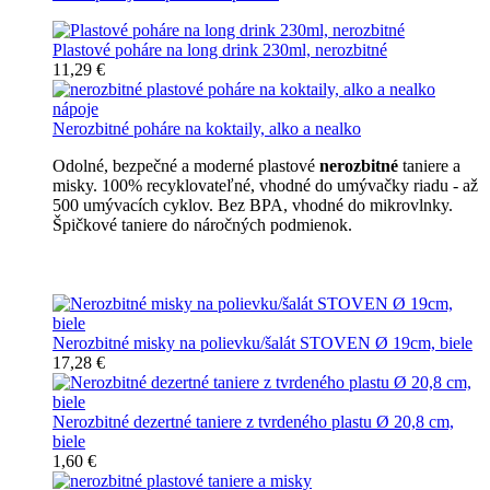
Plastové poháre na long drink 230ml, nerozbitné
11,29 €
Nerozbitné poháre na koktaily, alko a nealko
Odolné, bezpečné a moderné plastové
nerozbitné
taniere a
misky. 100% recyklovateľné, vhodné do umývačky riadu - až
500 umývacích cyklov. Bez BPA, vhodné do mikrovlnky.
Špičkové taniere do náročných podmienok.
Nerozbitné taniere
Nerozbitné misky na polievku/šalát STOVEN Ø 19cm, biele
17,28 €
Nerozbitné dezertné taniere z tvrdeného plastu Ø 20,8 cm,
biele
1,60 €