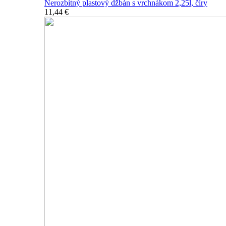
Nerozbitný plastový džbán s vrchnákom 2,25l, číry
11,44 €