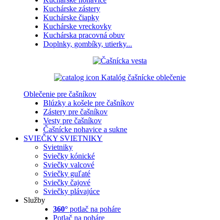
Kuchárske zástery
Kuchárske čiapky
Kuchárske vreckovky
Kuchárska pracovná obuv
Doplnky, gombíky, utierky...
Katalóg čašnícke oblečenie
Oblečenie pre čašníkov
Blúzky a košele pre čašníkov
Zástery pre čašníkov
Vesty pre čašníkov
Čašnícke nohavice a sukne
SVIEČKY
SVIETNIKY
Svietniky
Sviečky kónické
Sviečky valcové
Sviečky guľaté
Sviečky čajové
Sviečky plávajúce
Služby
360°
potlač na poháre
Potlač na poháre