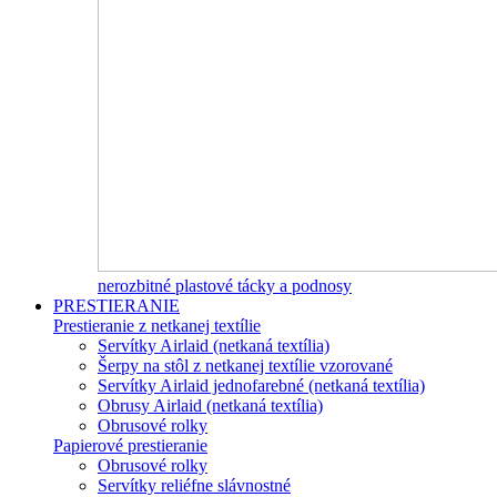
nerozbitné plastové tácky a podnosy
PRESTIERANIE
Prestieranie z netkanej textílie
Servítky Airlaid (netkaná textília)
Šerpy na stôl z netkanej textílie vzorované
Servítky Airlaid jednofarebné (netkaná textília)
Obrusy Airlaid (netkaná textília)
Obrusové rolky
Papierové prestieranie
Obrusové rolky
Servítky reliéfne slávnostné