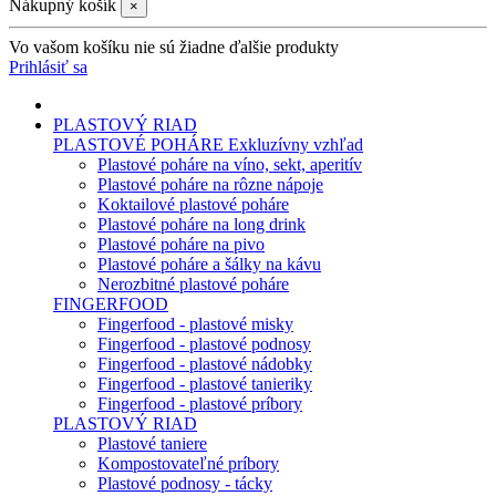
Nákupný košík
×
Vo vašom košíku nie sú žiadne ďalšie produkty
Prihlásiť sa
PLASTOVÝ RIAD
PLASTOVÉ POHÁRE
Exkluzívny vzhľad
Plastové poháre na víno, sekt, aperitív
Plastové poháre na rôzne nápoje
Koktailové plastové poháre
Plastové poháre na long drink
Plastové poháre na pivo
Plastové poháre a šálky na kávu
Nerozbitné plastové poháre
FINGERFOOD
Fingerfood - plastové misky
Fingerfood - plastové podnosy
Fingerfood - plastové nádobky
Fingerfood - plastové tanieriky
Fingerfood - plastové príbory
PLASTOVÝ RIAD
Plastové taniere
Kompostovateľné príbory
Plastové podnosy - tácky