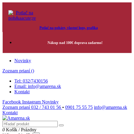
Potlač na poháre, vlastné logo, grafika
Nákup nad 100€ doprava zadarmo!
Novinky
Zoznam prianí (
)
Tel: 032/7430156
Email: info@amarena.sk
Kontakt
Facebook
Instagram
Novinky
Zoznam prianí
032 / 743 01 56
•
0901 75 55 75
info@amarena.sk
Kontakt
0
Košík
/
Prázdny