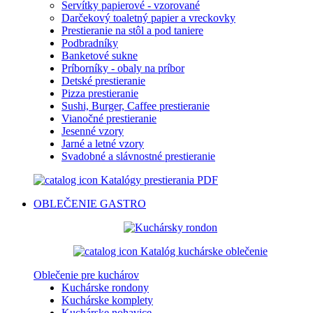
Servítky papierové - vzorované
Darčekový toaletný papier a vreckovky
Prestieranie na stôl a pod taniere
Podbradníky
Banketové sukne
Príborníky - obaly na príbor
Detské prestieranie
Pizza prestieranie
Sushi, Burger, Caffee prestieranie
Vianočné prestieranie
Jesenné vzory
Jarné a letné vzory
Svadobné a slávnostné prestieranie
Katalógy prestierania PDF
OBLEČENIE
GASTRO
Katalóg kuchárske oblečenie
Oblečenie pre kuchárov
Kuchárske rondony
Kuchárske komplety
Kuchárske nohavice