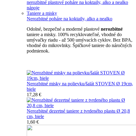
nerozbitné plastové poháre na koktaily, alko a nealko
nápoje
Taniere a misky
Nerozbitné poháre na koktaily, alko a nealko
Odolné, bezpečné a moderné plastové
nerozbitné
taniere a misky. 100% recyklovateľné, vhodné do
umývačky riadu - až 500 umývacích cyklov. Bez BPA,
vhodné do mikrovlnky. Špičkové taniere do náročných
podmienok.
Nerozbitné taniere
Nerozbitné misky na polievku/šalát STOVEN Ø 19cm,
biele
17,28 €
Nerozbitné dezertné taniere z tvrdeného plastu Ø 20,8
cm, biele
1,60 €