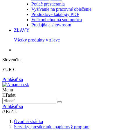
Potlač prestierania
Vyšívanie na pracovné oblečenie
Produktové katalógy PDF
Veľkoobchodná spolupráca
Predajňa a showroom
ZĽAVY
Všetky produkty v zľave
Slovenčina
EUR €
Prihlásiť sa
Menu
Hľadať
Prihlásiť sa
0
Košík
Úvodná stránka
Servítky, prestieranie, papierový program