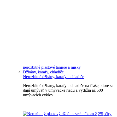
nerozbitné plastové taniere a misky
Džbány, karafy, chladiče
Nerozbitné džbány, karafy a chladiče
Nerozbitné džbány, karafy a chladiče na fľaše, ktoré sa
dajú umývať v umývačke riadu a vydržia až 500
umývacích cyklov.
Nerozbitné džbány, karafy, chladiče