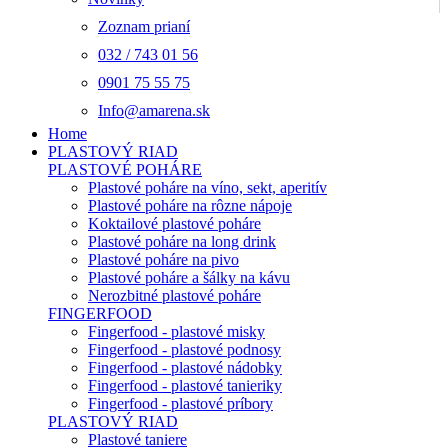
Zoznam prianí
032 / 743 01 56
0901 75 55 75
Info@amarena.sk
Home
PLASTOVÝ RIAD
PLASTOVÉ POHÁRE
Plastové poháre na víno, sekt, aperitív
Plastové poháre na rôzne nápoje
Koktailové plastové poháre
Plastové poháre na long drink
Plastové poháre na pivo
Plastové poháre a šálky na kávu
Nerozbitné plastové poháre
FINGERFOOD
Fingerfood - plastové misky
Fingerfood - plastové podnosy
Fingerfood - plastové nádobky
Fingerfood - plastové tanieriky
Fingerfood - plastové príbory
PLASTOVÝ RIAD
Plastové taniere