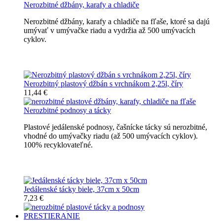
Nerozbitné džbány, karafy a chladiče
Nerozbitné džbány, karafy a chladiče na fľaše, ktoré sa dajú
umývať v umývačke riadu a vydržia až 500 umývacích
cyklov.
Nerozbitné džbány, karafy, chladiče
Nerozbitný plastový džbán s vrchnákom 2,25l, číry
11,44 €
Nerozbitné podnosy a tácky
Plastové jedálenské podnosy, čašnícke tácky sú nerozbitné,
vhodné do umývačky riadu (až 500 umývacích cyklov).
100% recyklovateľné.
Nerozbitné tácky a podnosy
Jedálenské tácky biele, 37cm x 50cm
7,23 €
PRESTIERANIE