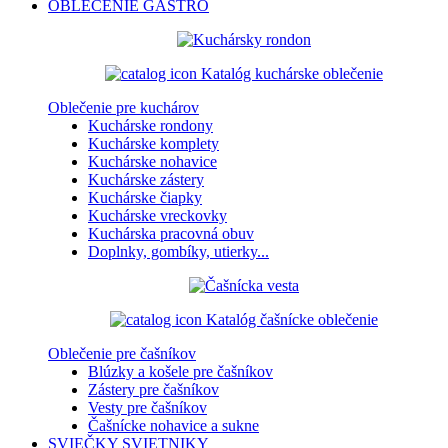
OBLEČENIE
GASTRO
Katalóg kuchárske oblečenie
Oblečenie pre kuchárov
Kuchárske rondony
Kuchárske komplety
Kuchárske nohavice
Kuchárske zástery
Kuchárske čiapky
Kuchárske vreckovky
Kuchárska pracovná obuv
Doplnky, gombíky, utierky...
Katalóg čašnícke oblečenie
Oblečenie pre čašníkov
Blúzky a košele pre čašníkov
Zástery pre čašníkov
Vesty pre čašníkov
Čašnícke nohavice a sukne
SVIEČKY
SVIETNIKY