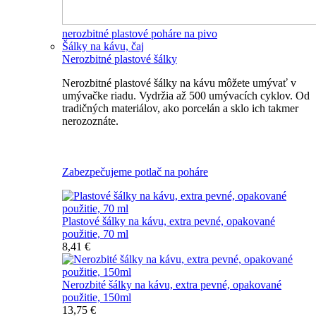
nerozbitné plastové poháre na pivo
Šálky na kávu, čaj
Nerozbitné plastové šálky
Nerozbitné plastové šálky na kávu môžete umývať v
umývačke riadu. Vydržia až 500 umývacích cyklov. Od
tradičných materiálov, ako porcelán a sklo ich takmer
nerozoznáte.
Nerozbitné plastové šálky na kávu
Zabezpečujeme potlač na poháre
Plastové šálky na kávu, extra pevné, opakované
použitie, 70 ml
8,41 €
Nerozbité šálky na kávu, extra pevné, opakované
použitie, 150ml
13,75 €