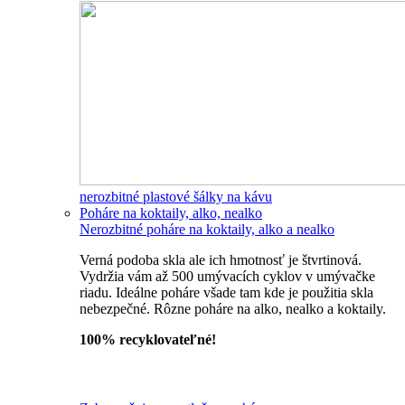
nerozbitné plastové šálky na kávu
Poháre na koktaily, alko, nealko
Nerozbitné poháre na koktaily, alko a nealko
Verná podoba skla ale ich hmotnosť je štvrtinová.
Vydržia vám až 500 umývacích cyklov v umývačke
riadu. Ideálne poháre všade tam kde je použitia skla
nebezpečné. Rôzne poháre na alko, nealko a koktaily.
100% recyklovateľné!
Všetky nerozbitné poháre