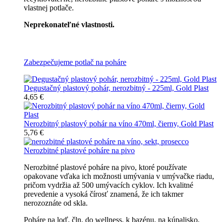
vlastnej potlače.
Neprekonateľné vlastnosti.
Všetky nerozbitné poháre
Zabezpečujeme potlač na poháre
Degustačný plastový pohár, nerozbitný - 225ml, Gold Plast
4,65 €
Nerozbitný plastový pohár na víno 470ml, čierny, Gold Plast
5,76 €
Nerozbitné plastové poháre na pivo
Nerozbitné plastové poháre na pivo, ktoré používate
opakovane vďaka ich možnosti umývania v umývačke riadu,
pričom vydržia až 500 umývacích cyklov. Ich kvalitné
prevedenie a vysoká čírosť znamená, že ich takmer
nerozoznáte od skla.
Poháre na loď, čln, do wellness, k bazénu, na kúpalisko,