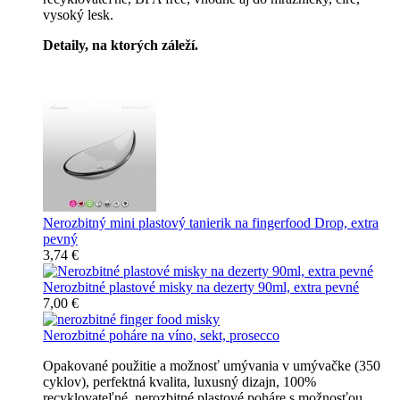
vysoký lesk.
Detaily, na ktorých záleží.
Špičkový catering
Nerozbitný mini plastový tanierik na fingerfood Drop, extra
pevný
3,74 €
Nerozbitné plastové misky na dezerty 90ml, extra pevné
7,00 €
Nerozbitné poháre na víno, sekt, prosecco
Opakované použitie a možnosť umývania v umývačke (350
cyklov), perfektná kvalita, luxusný dizajn, 100%
recyklovateľné, nerozbitné plastové poháre s možnosťou