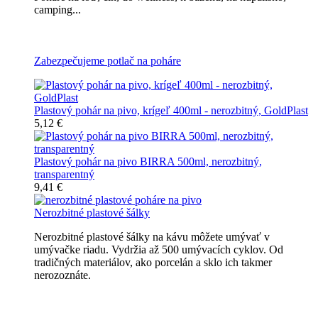
camping...
Všetky nerozbitné poháre na pivo
Zabezpečujeme potlač na poháre
Plastový pohár na pivo, krígeľ 400ml - nerozbitný, GoldPlast
5,12 €
Plastový pohár na pivo BIRRA 500ml, nerozbitný,
transparentný
9,41 €
Nerozbitné plastové šálky
Nerozbitné plastové šálky na kávu môžete umývať v
umývačke riadu. Vydržia až 500 umývacích cyklov. Od
tradičných materiálov, ako porcelán a sklo ich takmer
nerozoznáte.
Nerozbitné plastové šálky na kávu