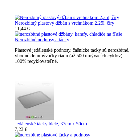
Nerozbitné džbány, karafy, chladiče
Nerozbitný plastový džbán s vrchnákom 2,25l, číry
11,44 €
Nerozbitné podnosy a tácky
Plastové jedálenské podnosy, čašnícke tácky sú nerozbitné,
vhodné do umývačky riadu (až 500 umývacích cyklov).
100% recyklovateľné.
Nerozbitné tácky a podnosy
Jedálenské tácky biele, 37cm x 50cm
7,23 €