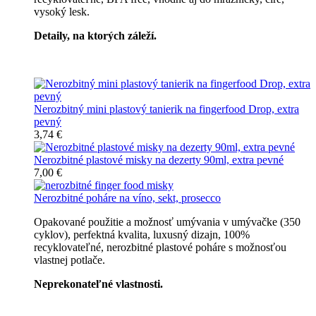
vysoký lesk.
Detaily, na ktorých záleží.
Špičkový catering
Nerozbitný mini plastový tanierik na fingerfood Drop, extra
pevný
3,74 €
Nerozbitné plastové misky na dezerty 90ml, extra pevné
7,00 €
Nerozbitné poháre na víno, sekt, prosecco
Opakované použitie a možnosť umývania v umývačke (350
cyklov), perfektná kvalita, luxusný dizajn, 100%
recyklovateľné, nerozbitné plastové poháre s možnosťou
vlastnej potlače.
Neprekonateľné vlastnosti.
Všetky nerozbitné poháre