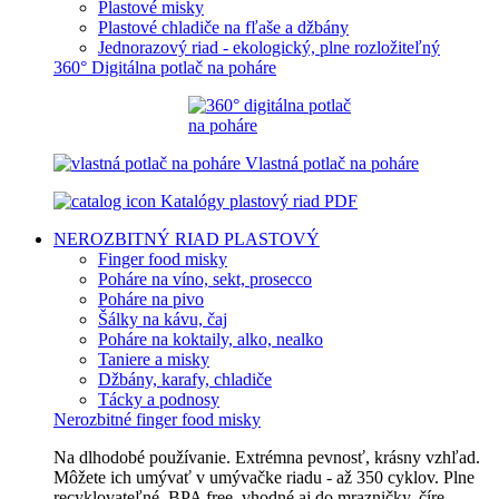
Plastové misky
Plastové chladiče na fľaše a džbány
Jednorazový riad - ekologický, plne rozložiteľný
360° Digitálna potlač na poháre
Vlastná potlač na poháre
Katalógy plastový riad PDF
NEROZBITNÝ RIAD
PLASTOVÝ
Finger food misky
Poháre na víno, sekt, prosecco
Poháre na pivo
Šálky na kávu, čaj
Poháre na koktaily, alko, nealko
Taniere a misky
Džbány, karafy, chladiče
Tácky a podnosy
Nerozbitné finger food misky
Na dlhodobé používanie. Extrémna pevnosť, krásny vzhľad.
Môžete ich umývať v umývačke riadu - až 350 cyklov. Plne
recyklovateľné, BPA free, vhodné aj do mrazničky, číre,