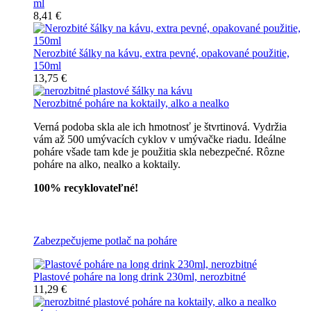
ml
8,41 €
Nerozbité šálky na kávu, extra pevné, opakované použitie,
150ml
13,75 €
Nerozbitné poháre na koktaily, alko a nealko
Verná podoba skla ale ich hmotnosť je štvrtinová. Vydržia
vám až 500 umývacích cyklov v umývačke riadu. Ideálne
poháre všade tam kde je použitia skla nebezpečné. Rôzne
poháre na alko, nealko a koktaily.
100% recyklovateľné!
Všetky nerozbitné poháre
Zabezpečujeme potlač na poháre
Plastové poháre na long drink 230ml, nerozbitné
11,29 €