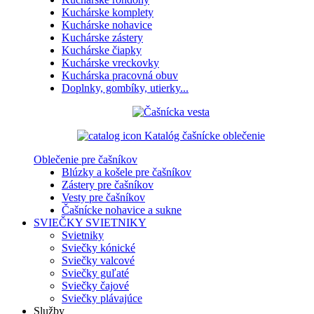
Kuchárske komplety
Kuchárske nohavice
Kuchárske zástery
Kuchárske čiapky
Kuchárske vreckovky
Kuchárska pracovná obuv
Doplnky, gombíky, utierky...
Katalóg čašnícke oblečenie
Oblečenie pre čašníkov
Blúzky a košele pre čašníkov
Zástery pre čašníkov
Vesty pre čašníkov
Čašnícke nohavice a sukne
SVIEČKY
SVIETNIKY
Svietniky
Sviečky kónické
Sviečky valcové
Sviečky guľaté
Sviečky čajové
Sviečky plávajúce
Služby