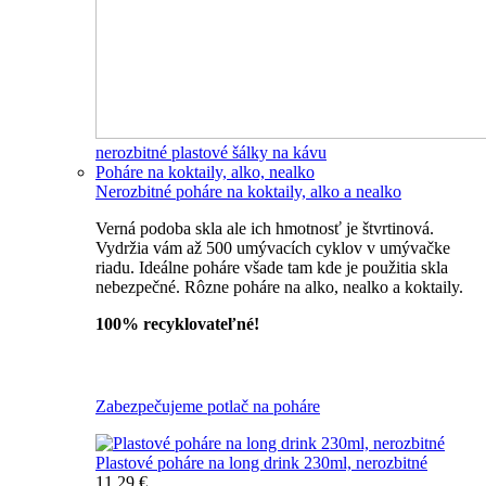
nerozbitné plastové šálky na kávu
Poháre na koktaily, alko, nealko
Nerozbitné poháre na koktaily, alko a nealko
Verná podoba skla ale ich hmotnosť je štvrtinová.
Vydržia vám až 500 umývacích cyklov v umývačke
riadu. Ideálne poháre všade tam kde je použitia skla
nebezpečné. Rôzne poháre na alko, nealko a koktaily.
100% recyklovateľné!
Všetky nerozbitné poháre
Zabezpečujeme potlač na poháre
Plastové poháre na long drink 230ml, nerozbitné
11,29 €