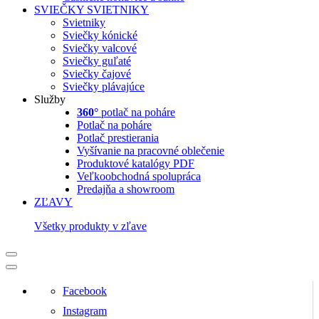
SVIEČKY
SVIETNIKY
Svietniky
Sviečky kónické
Sviečky valcové
Sviečky guľaté
Sviečky čajové
Sviečky plávajúce
Služby
360°
potlač na poháre
Potlač na poháre
Potlač prestierania
Vyšívanie na pracovné oblečenie
Produktové katalógy PDF
Veľkoobchodná spolupráca
Predajňa a showroom
ZĽAVY
Všetky produkty v zľave
Facebook
Instagram