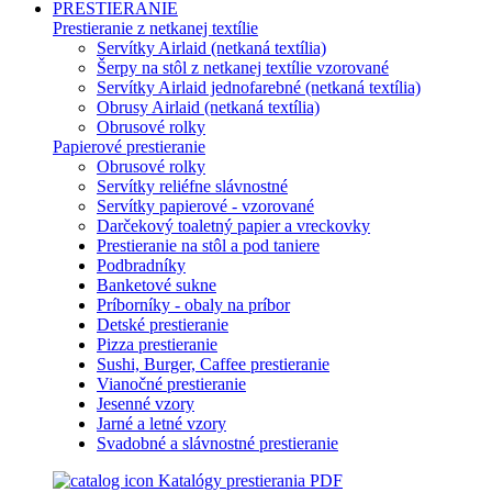
PRESTIERANIE
Prestieranie z netkanej textílie
Servítky Airlaid (netkaná textília)
Šerpy na stôl z netkanej textílie vzorované
Servítky Airlaid jednofarebné (netkaná textília)
Obrusy Airlaid (netkaná textília)
Obrusové rolky
Papierové prestieranie
Obrusové rolky
Servítky reliéfne slávnostné
Servítky papierové - vzorované
Darčekový toaletný papier a vreckovky
Prestieranie na stôl a pod taniere
Podbradníky
Banketové sukne
Príborníky - obaly na príbor
Detské prestieranie
Pizza prestieranie
Sushi, Burger, Caffee prestieranie
Vianočné prestieranie
Jesenné vzory
Jarné a letné vzory
Svadobné a slávnostné prestieranie
Katalógy prestierania PDF