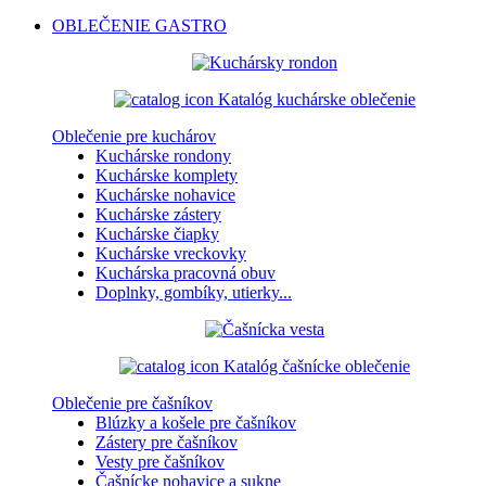
OBLEČENIE
GASTRO
Katalóg kuchárske oblečenie
Oblečenie pre kuchárov
Kuchárske rondony
Kuchárske komplety
Kuchárske nohavice
Kuchárske zástery
Kuchárske čiapky
Kuchárske vreckovky
Kuchárska pracovná obuv
Doplnky, gombíky, utierky...
Katalóg čašnícke oblečenie
Oblečenie pre čašníkov
Blúzky a košele pre čašníkov
Zástery pre čašníkov
Vesty pre čašníkov
Čašnícke nohavice a sukne