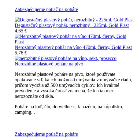
Zabezpečujeme potlač na poháre
Degustačný plastový pohár, nerozbitný - 225ml, Gold Plast
4,65 €
Nerozbitný plastový pohár na víno 470ml, čierny, Gold Plast
5,76 €
Nerozbitné plastové poháre na pivo
Nerozbitné plastové poháre na pivo, ktoré používate
opakovane vďaka ich možnosti umývania v umývačke riadu,
pričom vydržia až 500 umývacích cyklov. Ich kvalitné
prevedenie a vysoká čírosť znamená, že ich takmer
nerozoznáte od skla.
Poháre na loď, čln, do wellness, k bazénu, na kúpalisko,
camping...
Všetky nerozbitné poháre na pivo
Zabezpečujeme potlač na poháre