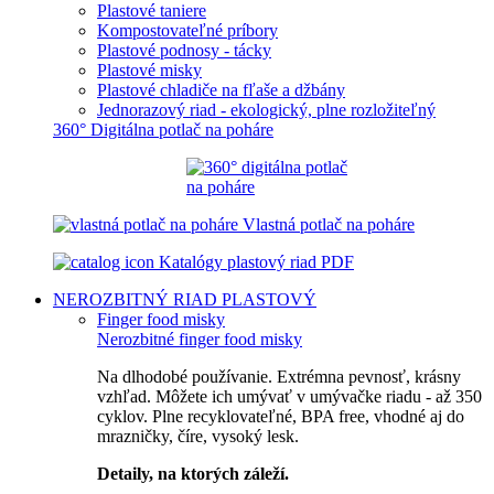
Plastové taniere
Kompostovateľné príbory
Plastové podnosy - tácky
Plastové misky
Plastové chladiče na fľaše a džbány
Jednorazový riad - ekologický, plne rozložiteľný
360° Digitálna potlač na poháre
Vlastná potlač na poháre
Katalógy plastový riad PDF
NEROZBITNÝ RIAD
PLASTOVÝ
Finger food misky
Nerozbitné finger food misky
Na dlhodobé používanie. Extrémna pevnosť, krásny
vzhľad. Môžete ich umývať v umývačke riadu - až 350
cyklov. Plne recyklovateľné, BPA free, vhodné aj do
mrazničky, číre, vysoký lesk.
Detaily, na ktorých záleží.