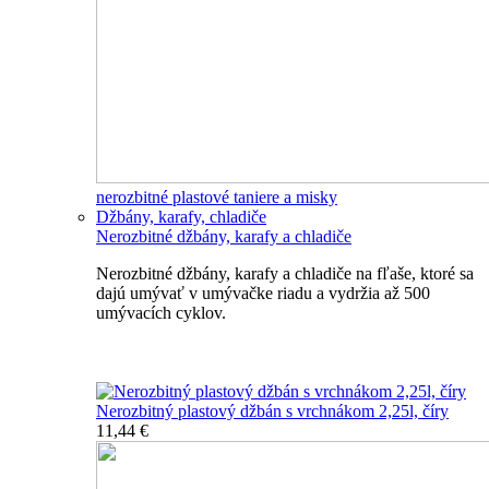
nerozbitné plastové taniere a misky
Džbány, karafy, chladiče
Nerozbitné džbány, karafy a chladiče
Nerozbitné džbány, karafy a chladiče na fľaše, ktoré sa
dajú umývať v umývačke riadu a vydržia až 500
umývacích cyklov.
Nerozbitné džbány, karafy, chladiče
Nerozbitný plastový džbán s vrchnákom 2,25l, číry
11,44 €