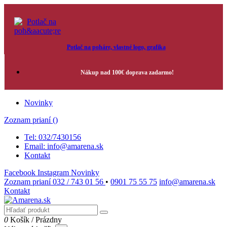
Potlač na poháre, vlastné logo, grafika
Nákup nad 100€ doprava zadarmo!
Novinky
Zoznam prianí (
)
Tel: 032/7430156
Email: info@amarena.sk
Kontakt
Facebook
Instagram
Novinky
Zoznam prianí
032 / 743 01 56
•
0901 75 55 75
info@amarena.sk
Kontakt
0
Košík
/
Prázdny