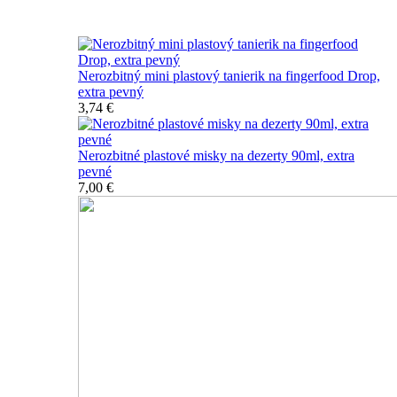
Špičkový catering
Nerozbitný mini plastový tanierik na fingerfood Drop,
extra pevný
3,74 €
Nerozbitné plastové misky na dezerty 90ml, extra
pevné
7,00 €