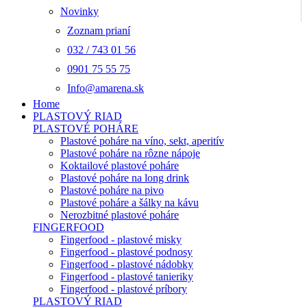
Novinky
Zoznam prianí
032 / 743 01 56
0901 75 55 75
Info@amarena.sk
Home
PLASTOVÝ RIAD
PLASTOVÉ POHÁRE
Plastové poháre na víno, sekt, aperitív
Plastové poháre na rôzne nápoje
Koktailové plastové poháre
Plastové poháre na long drink
Plastové poháre na pivo
Plastové poháre a šálky na kávu
Nerozbitné plastové poháre
FINGERFOOD
Fingerfood - plastové misky
Fingerfood - plastové podnosy
Fingerfood - plastové nádobky
Fingerfood - plastové tanieriky
Fingerfood - plastové príbory
PLASTOVÝ RIAD