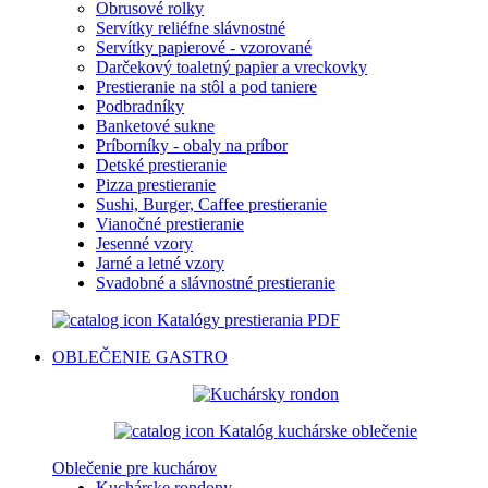
Obrusové rolky
Servítky reliéfne slávnostné
Servítky papierové - vzorované
Darčekový toaletný papier a vreckovky
Prestieranie na stôl a pod taniere
Podbradníky
Banketové sukne
Príborníky - obaly na príbor
Detské prestieranie
Pizza prestieranie
Sushi, Burger, Caffee prestieranie
Vianočné prestieranie
Jesenné vzory
Jarné a letné vzory
Svadobné a slávnostné prestieranie
Katalógy prestierania PDF
OBLEČENIE
GASTRO
Katalóg kuchárske oblečenie
Oblečenie pre kuchárov
Kuchárske rondony