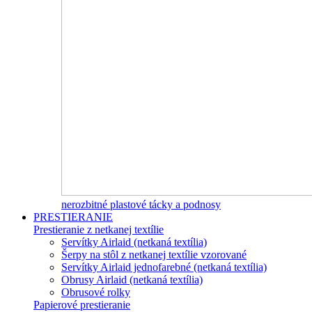
nerozbitné plastové tácky a podnosy
PRESTIERANIE
Prestieranie z netkanej textílie
Servítky Airlaid (netkaná textília)
Šerpy na stôl z netkanej textílie vzorované
Servítky Airlaid jednofarebné (netkaná textília)
Obrusy Airlaid (netkaná textília)
Obrusové rolky
Papierové prestieranie