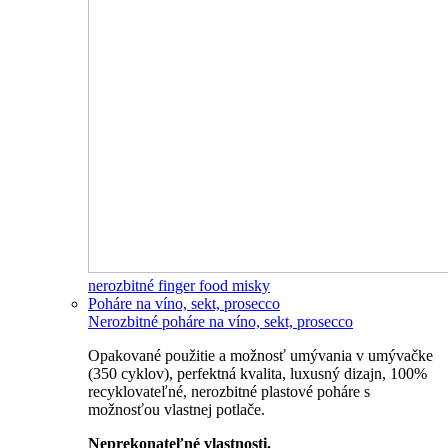
nerozbitné finger food misky
Poháre na víno, sekt, prosecco
Nerozbitné poháre na víno, sekt, prosecco
Opakované použitie a možnosť umývania v umývačke
(350 cyklov), perfektná kvalita, luxusný dizajn, 100%
recyklovateľné, nerozbitné plastové poháre s
možnosťou vlastnej potlače.
Neprekonateľné vlastnosti.