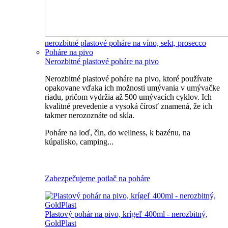
nerozbitné plastové poháre na víno, sekt, prosecco
Poháre na pivo
Nerozbitné plastové poháre na pivo
Nerozbitné plastové poháre na pivo, ktoré používate
opakovane vďaka ich možnosti umývania v umývačke
riadu, pričom vydržia až 500 umývacích cyklov. Ich
kvalitné prevedenie a vysoká čírosť znamená, že ich
takmer nerozoznáte od skla.
Poháre na loď, čln, do wellness, k bazénu, na
kúpalisko, camping...
Všetky nerozbitné poháre na pivo
Zabezpečujeme potlač na poháre
Plastový pohár na pivo, krígeľ 400ml - nerozbitný,
GoldPlast