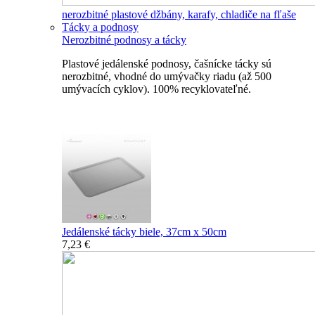
nerozbitné plastové džbány, karafy, chladiče na fľaše
Tácky a podnosy
Nerozbitné podnosy a tácky
Plastové jedálenské podnosy, čašnícke tácky sú
nerozbitné, vhodné do umývačky riadu (až 500
umývacích cyklov). 100% recyklovateľné.
Nerozbitné tácky a podnosy
Jedálenské tácky biele, 37cm x 50cm
7,23 €