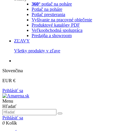
360°
potlač na poháre
Potlač na poháre
Potlač prestierania
Vyšívanie na pracovné oblečenie
Produktové katalógy PDF
Veľkoobchodná spolupráca
Predajňa a showroom
ZĽAVY
Všetky produkty v zľave
Slovenčina
EUR €
Prihlásiť sa
Menu
Hľadať
Prihlásiť sa
0
Košík