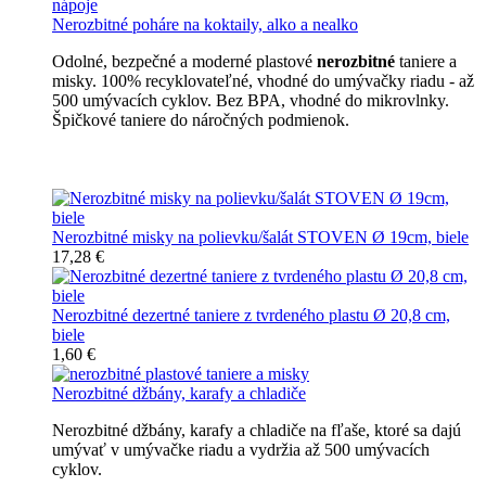
Nerozbitné poháre na koktaily, alko a nealko
Odolné, bezpečné a moderné plastové
nerozbitné
taniere a
misky. 100% recyklovateľné, vhodné do umývačky riadu - až
500 umývacích cyklov. Bez BPA, vhodné do mikrovlnky.
Špičkové taniere do náročných podmienok.
Nerozbitné taniere
Nerozbitné misky na polievku/šalát STOVEN Ø 19cm, biele
17,28 €
Nerozbitné dezertné taniere z tvrdeného plastu Ø 20,8 cm,
biele
1,60 €
Nerozbitné džbány, karafy a chladiče
Nerozbitné džbány, karafy a chladiče na fľaše, ktoré sa dajú
umývať v umývačke riadu a vydržia až 500 umývacích
cyklov.