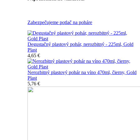
Všetky nerozbitné poháre
Zabezpečujeme potlač na poháre
Degustačný plastový pohár, nerozbitný - 225ml, Gold
Plast
4,65 €
Nerozbitný plastový pohár na víno 470ml, čierny, Gold
Plast
5,76 €