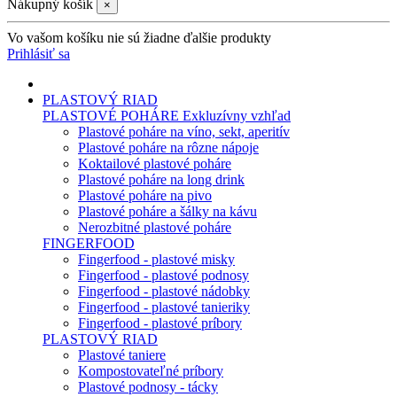
Nákupný košík
×
Vo vašom košíku nie sú žiadne ďalšie produkty
Prihlásiť sa
PLASTOVÝ RIAD
PLASTOVÉ POHÁRE
Exkluzívny vzhľad
Plastové poháre na víno, sekt, aperitív
Plastové poháre na rôzne nápoje
Koktailové plastové poháre
Plastové poháre na long drink
Plastové poháre na pivo
Plastové poháre a šálky na kávu
Nerozbitné plastové poháre
FINGERFOOD
Fingerfood - plastové misky
Fingerfood - plastové podnosy
Fingerfood - plastové nádobky
Fingerfood - plastové tanieriky
Fingerfood - plastové príbory
PLASTOVÝ RIAD
Plastové taniere
Kompostovateľné príbory
Plastové podnosy - tácky