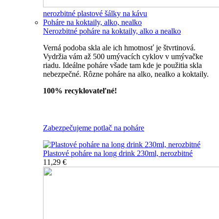
nerozbitné plastové šálky na kávu
Poháre na koktaily, alko, nealko
Nerozbitné poháre na koktaily, alko a nealko
Verná podoba skla ale ich hmotnosť je štvrtinová.
Vydržia vám až 500 umývacích cyklov v umývačke
riadu. Ideálne poháre všade tam kde je použitia skla
nebezpečné. Rôzne poháre na alko, nealko a koktaily.
100% recyklovateľné!
Všetky nerozbitné poháre
Zabezpečujeme potlač na poháre
Plastové poháre na long drink 230ml, nerozbitné
11,29 €