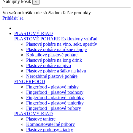
Nákupný košík
×
Vo vašom košíku nie sú žiadne ďalšie produkty
Prihlásiť sa
PLASTOVÝ RIAD
PLASTOVÉ POHÁRE
Exkluzívny vzhľad
Plastové poháre na víno, sekt, aperitív
Plastové poháre na rôzne nápoje
Koktailové plastové poháre
Plastové poháre na long drink
Plastové poháre na pivo
Plastové poháre a šálky na kávu
Nerozbitné plastové poháre
FINGERFOOD
Fingerfood - plastové misky
Fingerfood - plastové podnosy
Fingerfood - plastové nádobky
Fingerfood - plastové tanieriky
Fingerfood - plastové príbory
PLASTOVÝ RIAD
Plastové taniere
Kompostovateľné príbory
Plastové podnosy - tácky