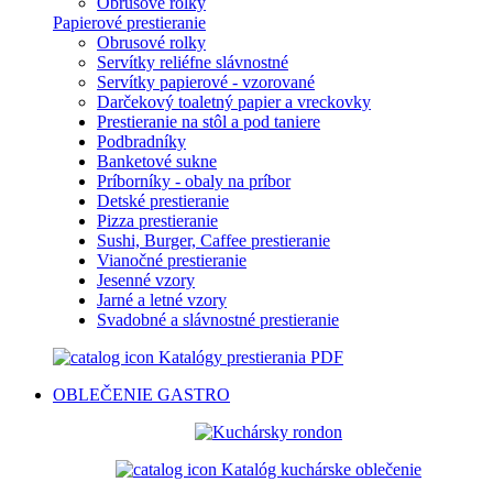
Obrusové rolky
Papierové prestieranie
Obrusové rolky
Servítky reliéfne slávnostné
Servítky papierové - vzorované
Darčekový toaletný papier a vreckovky
Prestieranie na stôl a pod taniere
Podbradníky
Banketové sukne
Príborníky - obaly na príbor
Detské prestieranie
Pizza prestieranie
Sushi, Burger, Caffee prestieranie
Vianočné prestieranie
Jesenné vzory
Jarné a letné vzory
Svadobné a slávnostné prestieranie
Katalógy prestierania PDF
OBLEČENIE
GASTRO
Katalóg kuchárske oblečenie