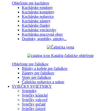
Oblečenie pre kuchárov
Kuchárske rondony
Kuchárske komplety
Kuchárske nohavice
Kuchárske zástery
Kuchárske čiapky
Kuchárske vreckovky
Kuchárska pracovná obuv
Doplnky, gombíky, utierky...
Katalóg čašnícke oblečenie
Oblečenie pre čašníkov
Blúzky a košele pre čašníkov
Zástery pre čašníkov
Vesty pre čašníkov
Čašnícke nohavice a sukne
SVIEČKY
SVIETNIKY
Svietniky
Sviečky kónické
Sviečky valcové
Sviečky guľaté
Sviečky čajové