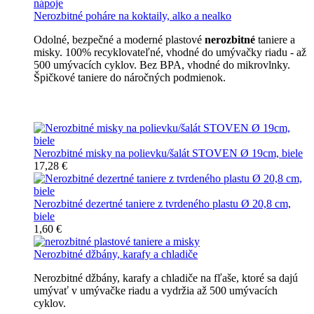
Nerozbitné poháre na koktaily, alko a nealko
Odolné, bezpečné a moderné plastové
nerozbitné
taniere a
misky. 100% recyklovateľné, vhodné do umývačky riadu - až
500 umývacích cyklov. Bez BPA, vhodné do mikrovlnky.
Špičkové taniere do náročných podmienok.
Nerozbitné taniere
Nerozbitné misky na polievku/šalát STOVEN Ø 19cm, biele
17,28 €
Nerozbitné dezertné taniere z tvrdeného plastu Ø 20,8 cm,
biele
1,60 €
Nerozbitné džbány, karafy a chladiče
Nerozbitné džbány, karafy a chladiče na fľaše, ktoré sa dajú
umývať v umývačke riadu a vydržia až 500 umývacích
cyklov.