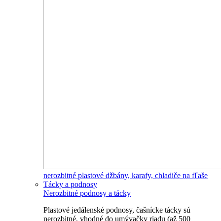
nerozbitné plastové džbány, karafy, chladiče na fľaše
Tácky a podnosy
Nerozbitné podnosy a tácky
Plastové jedálenské podnosy, čašnícke tácky sú
nerozbitné, vhodné do umývačky riadu (až 500