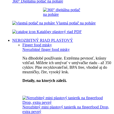
360° Digitálna potlač na poháre
Vlastná potlač na poháre
Katalógy plastový riad PDF
NEROZBITNÝ RIAD
PLASTOVÝ
Finger food misky
Nerozbitné finger food misky
Na dlhodobé používanie. Extrémna pevnosť, krásny
vzhľad. Môžete ich umývať v umývačke riadu - až 350
cyklov. Plne recyklovateľné, BPA free, vhodné aj do
mrazničky, číre, vysoký lesk.
Detaily, na ktorých záleží.
Špičkový catering
Nerozbitný mini plastový tanierik na fingerfood Drop,
extra pevný