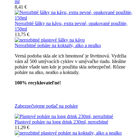
ml
8,41 €
Nerozbité šálky na kávu, extra pevné, opakované použitie,
150ml
13,75 €
Nerozbitné poháre na koktaily, alko a nealko
Verná podoba skla ale ich hmotnosť je štvrtinová. Vydržia
vám až 500 umývacích cyklov v umývačke riadu. Ideálne
poháre všade tam kde je použitia skla nebezpečné. Rôzne
poháre na alko, nealko a koktaily.
100% recyklovateľné!
Všetky nerozbitné poháre
Zabezpečujeme potlač na poháre
Plastové poháre na long drink 230ml, nerozbitné
11,29 €