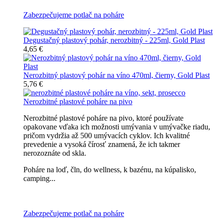
Zabezpečujeme potlač na poháre
Degustačný plastový pohár, nerozbitný - 225ml, Gold Plast
4,65 €
Nerozbitný plastový pohár na víno 470ml, čierny, Gold Plast
5,76 €
Nerozbitné plastové poháre na pivo
Nerozbitné plastové poháre na pivo, ktoré používate
opakovane vďaka ich možnosti umývania v umývačke riadu,
pričom vydržia až 500 umývacích cyklov. Ich kvalitné
prevedenie a vysoká čírosť znamená, že ich takmer
nerozoznáte od skla.
Poháre na loď, čln, do wellness, k bazénu, na kúpalisko,
camping...
Všetky nerozbitné poháre na pivo
Zabezpečujeme potlač na poháre