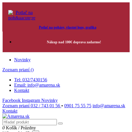
Potlač na poháre, vlastné logo, grafika
Nákup nad 100€ doprava zadarmo!
Novinky
Zoznam prianí (
)
Tel: 032/7430156
Email: info@amarena.sk
Kontakt
Facebook
Instagram
Novinky
Zoznam prianí
032 / 743 01 56
•
0901 75 55 75
info@amarena.sk
Kontakt
0
Košík
/
Prázdny