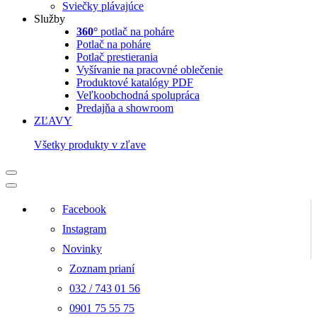
Sviečky plávajúce
Služby
360°
potlač na poháre
Potlač na poháre
Potlač prestierania
Vyšívanie na pracovné oblečenie
Produktové katalógy PDF
Veľkoobchodná spolupráca
Predajňa a showroom
ZĽAVY
Všetky produkty v zľave
Facebook
Instagram
Novinky
Zoznam prianí
032 / 743 01 56
0901 75 55 75