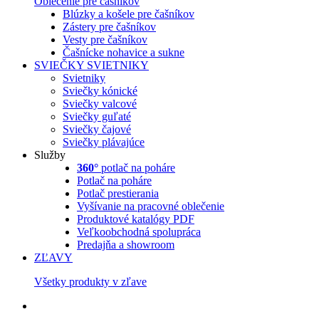
Oblečenie pre čašníkov
Blúzky a košele pre čašníkov
Zástery pre čašníkov
Vesty pre čašníkov
Čašnícke nohavice a sukne
SVIEČKY
SVIETNIKY
Svietniky
Sviečky kónické
Sviečky valcové
Sviečky guľaté
Sviečky čajové
Sviečky plávajúce
Služby
360°
potlač na poháre
Potlač na poháre
Potlač prestierania
Vyšívanie na pracovné oblečenie
Produktové katalógy PDF
Veľkoobchodná spolupráca
Predajňa a showroom
ZĽAVY
Všetky produkty v zľave