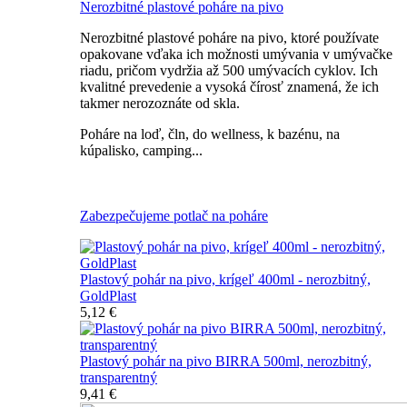
Nerozbitné plastové poháre na pivo
Nerozbitné plastové poháre na pivo, ktoré používate
opakovane vďaka ich možnosti umývania v umývačke
riadu, pričom vydržia až 500 umývacích cyklov. Ich
kvalitné prevedenie a vysoká čírosť znamená, že ich
takmer nerozoznáte od skla.
Poháre na loď, čln, do wellness, k bazénu, na
kúpalisko, camping...
Všetky nerozbitné poháre na pivo
Zabezpečujeme potlač na poháre
Plastový pohár na pivo, krígeľ 400ml - nerozbitný,
GoldPlast
5,12 €
Plastový pohár na pivo BIRRA 500ml, nerozbitný,
transparentný
9,41 €