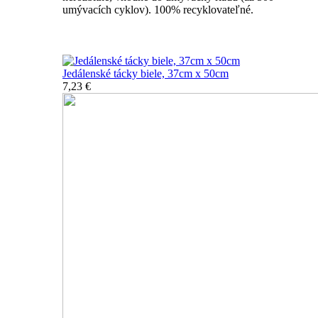
umývacích cyklov). 100% recyklovateľné.
Nerozbitné tácky a podnosy
Jedálenské tácky biele, 37cm x 50cm
7,23 €