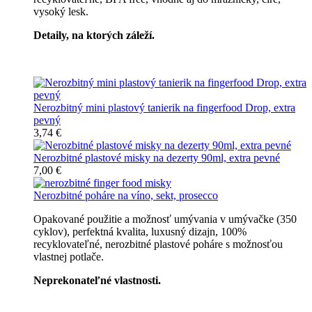
vysoký lesk.
Detaily, na ktorých záleží.
Špičkový catering
Nerozbitný mini plastový tanierik na fingerfood Drop, extra
pevný
3,74 €
Nerozbitné plastové misky na dezerty 90ml, extra pevné
7,00 €
Nerozbitné poháre na víno, sekt, prosecco
Opakované použitie a možnosť umývania v umývačke (350
cyklov), perfektná kvalita, luxusný dizajn, 100%
recyklovateľné, nerozbitné plastové poháre s možnosťou
vlastnej potlače.
Neprekonateľné vlastnosti.
Všetky nerozbitné poháre