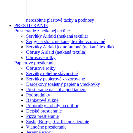
nerozbitné plastové tácky a podnosy
PRESTIERANIE
Prestieranie z netkanej textílie
Servítky Airlaid (netkaná textília)
Šerpy na stôl z netkanej textílie vzorované
Servítky Airlaid jednofarebné (netkaná textília)
Obrusy Airlaid (netkaná textília)
Obrusové rolky
Papierové prestieranie
Obrusové rolky
Servítky reliéfne slávnostné
Servítky papierové - vzorované
Darčekový toaletný papier a vreckovky
Prestieranie na stôl a pod taniere
Podbradníky
Banketové sukne
Príborníky - obaly na príbor
Detské prestieranie
Pizza prestieranie
Sushi, Burger, Caffee prestieranie
Vianočné prestieranie
Jesenné vzory