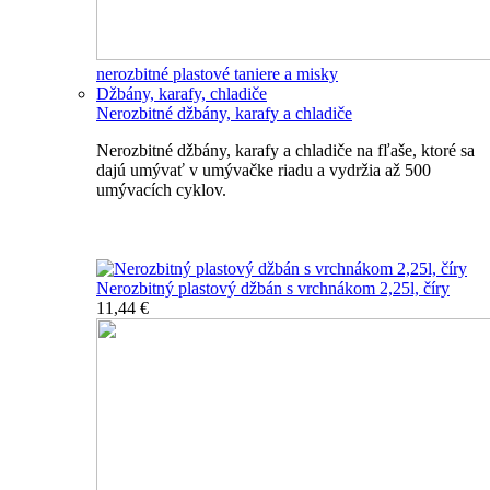
nerozbitné plastové taniere a misky
Džbány, karafy, chladiče
Nerozbitné džbány, karafy a chladiče
Nerozbitné džbány, karafy a chladiče na fľaše, ktoré sa
dajú umývať v umývačke riadu a vydržia až 500
umývacích cyklov.
Nerozbitné džbány, karafy, chladiče
Nerozbitný plastový džbán s vrchnákom 2,25l, číry
11,44 €