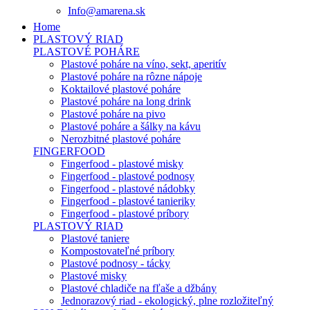
Info@amarena.sk
Home
PLASTOVÝ RIAD
PLASTOVÉ POHÁRE
Plastové poháre na víno, sekt, aperitív
Plastové poháre na rôzne nápoje
Koktailové plastové poháre
Plastové poháre na long drink
Plastové poháre na pivo
Plastové poháre a šálky na kávu
Nerozbitné plastové poháre
FINGERFOOD
Fingerfood - plastové misky
Fingerfood - plastové podnosy
Fingerfood - plastové nádobky
Fingerfood - plastové tanieriky
Fingerfood - plastové príbory
PLASTOVÝ RIAD
Plastové taniere
Kompostovateľné príbory
Plastové podnosy - tácky
Plastové misky
Plastové chladiče na fľaše a džbány
Jednorazový riad - ekologický, plne rozložiteľný