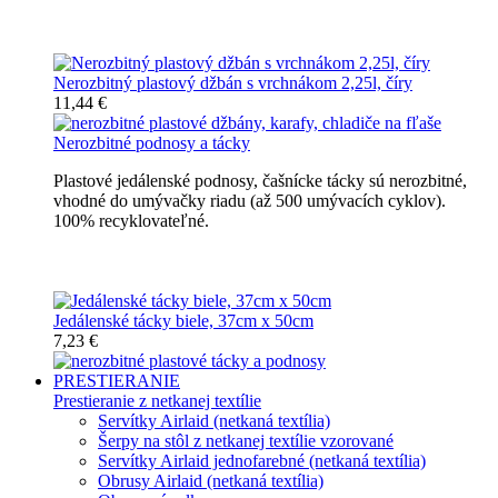
Nerozbitné džbány, karafy, chladiče
Nerozbitný plastový džbán s vrchnákom 2,25l, číry
11,44 €
Nerozbitné podnosy a tácky
Plastové jedálenské podnosy, čašnícke tácky sú nerozbitné,
vhodné do umývačky riadu (až 500 umývacích cyklov).
100% recyklovateľné.
Nerozbitné tácky a podnosy
Jedálenské tácky biele, 37cm x 50cm
7,23 €
PRESTIERANIE
Prestieranie z netkanej textílie
Servítky Airlaid (netkaná textília)
Šerpy na stôl z netkanej textílie vzorované
Servítky Airlaid jednofarebné (netkaná textília)
Obrusy Airlaid (netkaná textília)