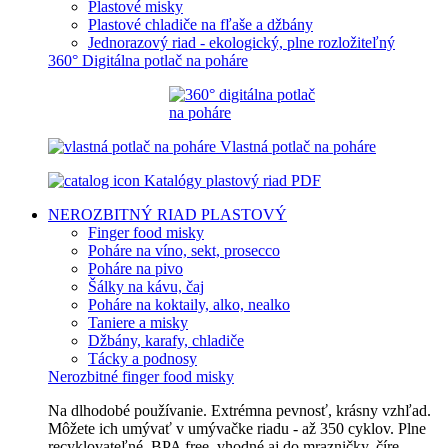
Plastové misky
Plastové chladiče na fľaše a džbány
Jednorazový riad - ekologický, plne rozložiteľný
360° Digitálna potlač na poháre
Vlastná potlač na poháre
Katalógy plastový riad PDF
NEROZBITNÝ RIAD
PLASTOVÝ
Finger food misky
Poháre na víno, sekt, prosecco
Poháre na pivo
Šálky na kávu, čaj
Poháre na koktaily, alko, nealko
Taniere a misky
Džbány, karafy, chladiče
Tácky a podnosy
Nerozbitné finger food misky
Na dlhodobé používanie. Extrémna pevnosť, krásny vzhľad.
Môžete ich umývať v umývačke riadu - až 350 cyklov. Plne
recyklovateľné, BPA free, vhodné aj do mrazničky, číre,