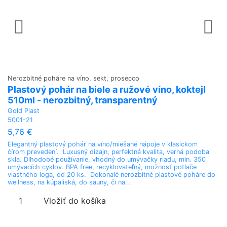
Nerozbitné poháre na víno, sekt, prosecco
Ne
Plastový pohár na biele a ružové víno, koktejl
N
510ml - nerozbitný, transparentný
5
Gold Plast
Go
5001-21
5
5,76 €
5
Elegantný plastový pohár na víno/miešané nápoje v klasickom
Úp
čírom prevedení. Luxusný dizajn, perfektná kvalita, verná podoba
ví
skla. Dlhodobé používanie, vhodný do umývačky riadu, min. 350
di
umývacích cyklov. BPA free, recyklovateľný, možnosť potlače
vh
vlastného loga, od 20 ks. Dokonalé nerozbitné plastové poháre do
re
wellness, na kúpaliská, do sauny, či na...
we
Vložiť do košíka