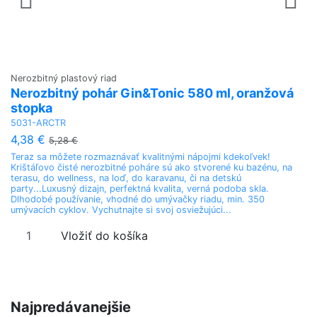
Nerozbitný plastový riad
Ne
Nerozbitný pohár Gin&Tonic 580 ml, oranžová
N
stopka
t
5031-ARCTR
50
4,38 €
5
5,28 €
Teraz sa môžete rozmaznávať kvalitnými nápojmi kdekoľvek!
El
Krištáľovo čisté nerozbitné poháre sú ako stvorené ku bazénu, na
lu
terasu, do wellness, na loď, do karavanu, či na detskú
Id
party...Luxusný dizajn, perfektná kvalita, verná podoba skla.
be
Dlhodobé používanie, vhodné do umývačky riadu, min. 350
od
umývacích cyklov. Vychutnajte si svoj osviežujúci...
re
Vložiť do košíka
Najpredávanejšie