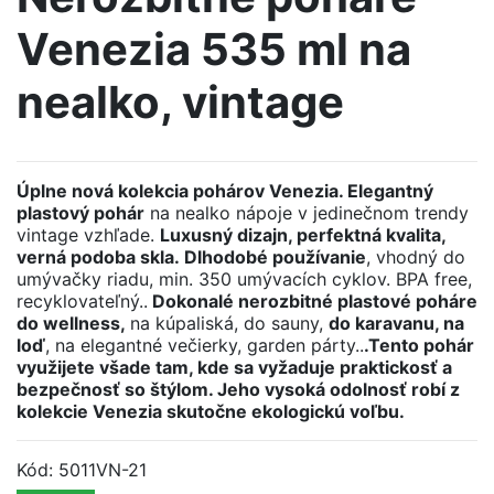
Venezia 535 ml na
nealko, vintage
Úplne nová kolekcia pohárov Venezia. Elegantný
plastový pohár
na nealko nápoje v jedinečnom trendy
vintage vzhľade.
Luxusný dizajn, perfektná kvalita,
verná podoba skla.
Dlhodobé používanie
, vhodný do
umývačky riadu, min. 350 umývacích cyklov. BPA free,
recyklovateľný..
Dokonalé nerozbitné plastové poháre
do wellness,
na kúpaliská, do sauny,
do karavanu, na
loď
, na elegantné večierky, garden párty..
.Tento pohár
využijete všade tam, kde sa vyžaduje praktickosť a
bezpečnosť so štýlom. Jeho vysoká odolnosť robí z
kolekcie Venezia skutočne ekologickú voľbu.
Kód:
5011VN-21