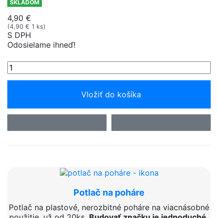
SKLADOM
4,90 €
(4,90 € 1 ks)
S DPH
Odosielame ihneď!
Vložiť do košíka
Potlač na poháre
Potlač na plastové, nerozbitné poháre na viacnásobné
použitie, už od 20ks.
Budovať značku je jednoduché.