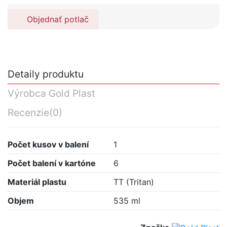
Objednať potlač
Detaily produktu
Výrobca Gold Plast
Recenzie
(0)
Počet kusov v balení
1
Počet balení v kartóne
6
Materiál plastu
TT (Tritan)
Objem
535 ml