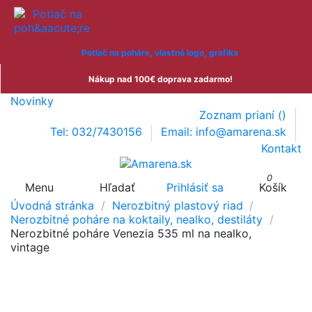
Potlač na poháre, vlastné logo, grafika
Nákup nad 100€ doprava zadarmo!
Novinky
Zoznam prianí (
)
Tel: 032/7430156
Email: info@amarena.sk
Kontakt
0
Menu
Hľadať
Prihlásiť sa
Košík
Úvodná stránka
Nerozbitný plastový riad
Nerozbitné poháre na koktaily, nealko, destiláty
Nerozbitné poháre Venezia 535 ml na nealko,
vintage