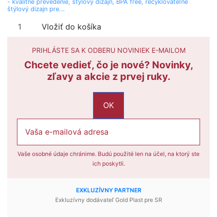
- kvalitné prevedenie, štýlový dizajn, BPA free, recyklovateľné
štýlový dizajn pre...
Vložiť do košíka
AKCIA
PRIHLÁSTE SA K ODBERU NOVINIEK E-MAILOM
-17%
Chcete vedieť, čo je nové? Novinky,
zľavy a akcie z prvej ruky.
Vaše osobné údaje chránime. Budú použité len na účel, na ktorý ste
Nerozbitné poháre na víno, sekt, prosecco
Plastové poháre na víno, šampanské, prosecco s odnímateľnými
ich poskytli.
stopkami
Plastový pohár na šampanské Flute 150ml -
Plastový pohár na šampanské 100ks - s
nerozbitný, číry
transparentnou stopkou, GoldPlast
EXKLUZÍVNY PARTNER
Gold Plast
Gold Plast
Exkluzívny dodávateľ Gold Plast pre SR
3777-21
7598N-21
3,06 €