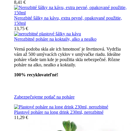
8,41 €
Nerozbité šálky na kávu, extra pevné, opakované použitie,
150ml
13,75 €
Nerozbitné poháre na koktaily, alko a nealko
Verná podoba skla ale ich hmotnosť je štvrtinová. Vydržia
vám až 500 umývacích cyklov v umývačke riadu. Ideálne
poháre všade tam kde je použitia skla nebezpečné. Rôzne
poháre na alko, nealko a koktaily.
100% recyklovateľné!
Všetky nerozbitné poháre
Zabezpečujeme potlač na poháre
Plastové poháre na long drink 230ml, nerozbitné
11,29 €