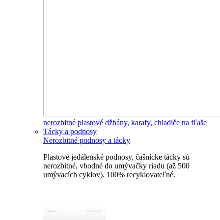
nerozbitné plastové džbány, karafy, chladiče na fľaše
Tácky a podnosy
Nerozbitné podnosy a tácky
Plastové jedálenské podnosy, čašnícke tácky sú
nerozbitné, vhodné do umývačky riadu (až 500
umývacích cyklov). 100% recyklovateľné.
Nerozbitné tácky a podnosy