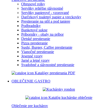
Obrusové rolky
Servítky reliéfne slávnostné
Servítky papierové - vzorované
Darčekový toaletný papier a vreckovky
Prestieranie na stôl a pod taniere
Podbradníky
Banketové sukne
Príborníky - obaly na príbor
Detské prestieranie
Pizza prestieranie
Sushi, Burger, Caffee prestieranie
Vianočné prestieranie
Jesenné vzory
Jarné a letné vzory
Svadobné a slávnostné prestieranie
Katalógy prestierania PDF
OBLEČENIE
GASTRO
Katalóg kuchárske oblečenie
Oblečenie pre kuchárov