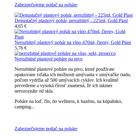
Zabezpečujeme potlač na poháre
Degustačný plastový pohár, nerozbitný - 225ml, Gold Plast
4,65 €
Nerozbitný plastový pohár na víno 470ml, čierny, Gold Plast
5,76 €
Nerozbitné plastové poháre na pivo
Nerozbitné plastové poháre na pivo, ktoré používate
opakovane vďaka ich možnosti umývania v umývačke riadu,
pričom vydržia až 500 umývacích cyklov. Ich kvalitné
prevedenie a vysoká čírosť znamená, že ich takmer
nerozoznáte od skla.
Poháre na loď, čln, do wellness, k bazénu, na kúpalisko,
camping...
Všetky nerozbitné poháre na pivo
Zabezpečujeme potlač na poháre