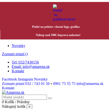
Potlač na poháre, vlastné logo, grafika
Nákup nad 100€ doprava zadarmo!
Novinky
Zoznam prianí (
)
Tel: 032/7430156
Email: info@amarena.sk
Kontakt
Facebook
Instagram
Novinky
Zoznam prianí
032 / 743 01 56
•
0901 75 55 75
info@amarena.sk
Kontakt
0
Košík
/
Prázdny
Nákupný košík
×