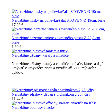
Nerozbitné taniere
Nerozbitné misky na polievku/šalát STOVEN Ø 19cm, biele
17,28 €
Nerozbitné dezertné taniere z tvrdeného plastu Ø 20,8 cm,
biele
1,60 €
Nerozbitné džbány, karafy a chladiče
Nerozbitné džbány, karafy a chladiče na fľaše, ktoré sa dajú
umývať v umývačke riadu a vydržia až 500 umývacích
cyklov.
Nerozbitné džbány, karafy, chladiče
Nerozbitný plastový džbán s vrchnákom 2,25l, číry
11,44 €
Nerozbitné podnosy a tácky