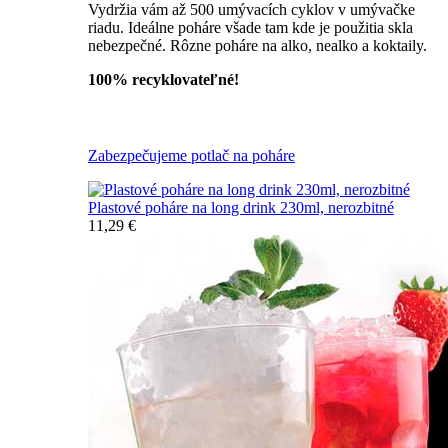
Vydržia vám až 500 umývacích cyklov v umývačke
riadu. Ideálne poháre všade tam kde je použitia skla
nebezpečné. Rôzne poháre na alko, nealko a koktaily.
100% recyklovateľné!
Všetky nerozbitné poháre
Zabezpečujeme potlač na poháre
Plastové poháre na long drink 230ml, nerozbitné
11,29 €