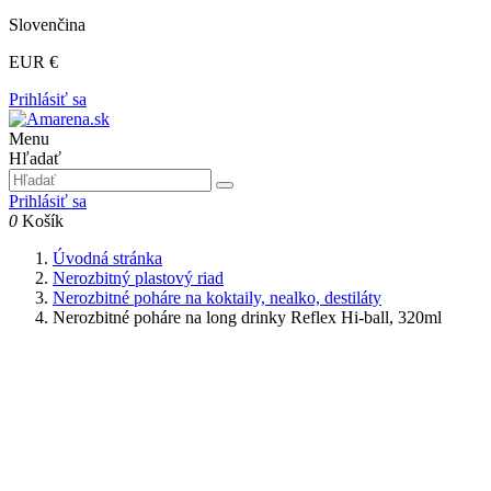
Slovenčina
EUR €
Prihlásiť sa
Menu
Hľadať
Prihlásiť sa
0
Košík
Úvodná stránka
Nerozbitný plastový riad
Nerozbitné poháre na koktaily, nealko, destiláty
Nerozbitné poháre na long drinky Reflex Hi-ball, 320ml