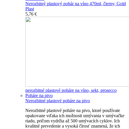
Nerozbitný plastový pohár na víno 470ml, čierny, Gold
Plast
5,76 €
nerozbitné plastové poháre na víno, sekt, prosecco
Poháre na pivo
Nerozbitné plastové poháre na pivo
Nerozbitné plastové poháre na pivo, ktoré používate
opakovane vďaka ich možnosti umývania v umývačke
riadu, pričom vydržia až 500 umývacích cyklov. Ich
kvalitné prevedenie a vysoká čírosť znamená, že ich