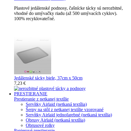
Plastové jedálenské podnosy, čašnícke tácky sú nerozbitné,
vhodné do umývačky riadu (až 500 umývacích cyklov).
100% recyklovateľné.
Nerozbitné tácky a podnosy
Jedálenské tácky biele, 37cm x 50cm
7,23 €
PRESTIERANIE
Prestieranie z netkanej textílie
Servítky Airlaid (netkaná textília)
Šerpy na stôl z netkanej textílie vzorované
Servítky Airlaid jednofarebné (netkaná textília)
Obrusy Airlaid (netkaná textília)
Obrusové rolky
Papierové prestieranie