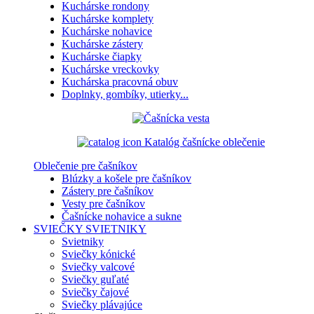
Kuchárske rondony
Kuchárske komplety
Kuchárske nohavice
Kuchárske zástery
Kuchárske čiapky
Kuchárske vreckovky
Kuchárska pracovná obuv
Doplnky, gombíky, utierky...
Katalóg čašnícke oblečenie
Oblečenie pre čašníkov
Blúzky a košele pre čašníkov
Zástery pre čašníkov
Vesty pre čašníkov
Čašnícke nohavice a sukne
SVIEČKY
SVIETNIKY
Svietniky
Sviečky kónické
Sviečky valcové
Sviečky guľaté
Sviečky čajové
Sviečky plávajúce