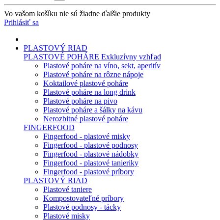
Vo vašom košíku nie sú žiadne ďalšie produkty
Prihlásiť sa
PLASTOVÝ RIAD
PLASTOVÉ POHÁRE
Exkluzívny vzhľad
Plastové poháre na víno, sekt, aperitív
Plastové poháre na rôzne nápoje
Koktailové plastové poháre
Plastové poháre na long drink
Plastové poháre na pivo
Plastové poháre a šálky na kávu
Nerozbitné plastové poháre
FINGERFOOD
Fingerfood - plastové misky
Fingerfood - plastové podnosy
Fingerfood - plastové nádobky
Fingerfood - plastové tanieriky
Fingerfood - plastové príbory
PLASTOVÝ RIAD
Plastové taniere
Kompostovateľné príbory
Plastové podnosy - tácky
Plastové misky