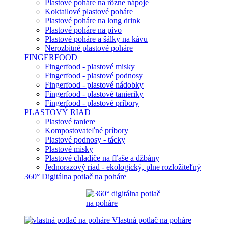
Plastové poháre na rôzne nápoje
Koktailové plastové poháre
Plastové poháre na long drink
Plastové poháre na pivo
Plastové poháre a šálky na kávu
Nerozbitné plastové poháre
FINGERFOOD
Fingerfood - plastové misky
Fingerfood - plastové podnosy
Fingerfood - plastové nádobky
Fingerfood - plastové tanieriky
Fingerfood - plastové príbory
PLASTOVÝ RIAD
Plastové taniere
Kompostovateľné príbory
Plastové podnosy - tácky
Plastové misky
Plastové chladiče na fľaše a džbány
Jednorazový riad - ekologický, plne rozložiteľný
360° Digitálna potlač na poháre
Vlastná potlač na poháre