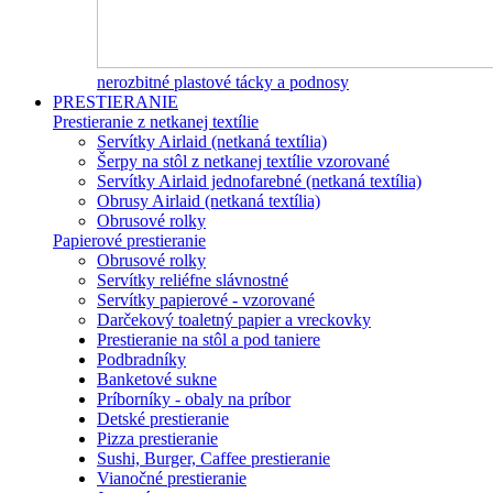
nerozbitné plastové tácky a podnosy
PRESTIERANIE
Prestieranie z netkanej textílie
Servítky Airlaid (netkaná textília)
Šerpy na stôl z netkanej textílie vzorované
Servítky Airlaid jednofarebné (netkaná textília)
Obrusy Airlaid (netkaná textília)
Obrusové rolky
Papierové prestieranie
Obrusové rolky
Servítky reliéfne slávnostné
Servítky papierové - vzorované
Darčekový toaletný papier a vreckovky
Prestieranie na stôl a pod taniere
Podbradníky
Banketové sukne
Príborníky - obaly na príbor
Detské prestieranie
Pizza prestieranie
Sushi, Burger, Caffee prestieranie
Vianočné prestieranie