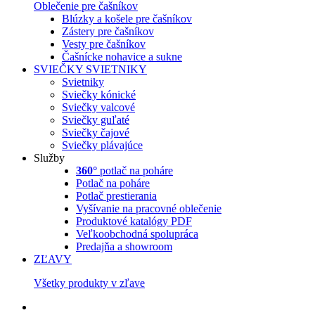
Oblečenie pre čašníkov
Blúzky a košele pre čašníkov
Zástery pre čašníkov
Vesty pre čašníkov
Čašnícke nohavice a sukne
SVIEČKY
SVIETNIKY
Svietniky
Sviečky kónické
Sviečky valcové
Sviečky guľaté
Sviečky čajové
Sviečky plávajúce
Služby
360°
potlač na poháre
Potlač na poháre
Potlač prestierania
Vyšívanie na pracovné oblečenie
Produktové katalógy PDF
Veľkoobchodná spolupráca
Predajňa a showroom
ZĽAVY
Všetky produkty v zľave