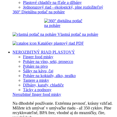
Plastové chladiče na fľaše a džbány
Jednorazový riad - ekologický, plne rozložiteľný
360° Digitálna potlač na poháre
Vlastná potlač na poháre
Katalógy plastový riad PDF
NEROZBITNÝ RIAD
PLASTOVÝ
Finger food misky
Poháre na víno, sekt, prosecco
Poháre na pivo
Šálky na kávu, čaj
Poháre na koktaily, alko, nealko
Taniere a misky
Džbány, karafy, chladiče
Tácky a podnosy
Nerozbitné finger food misky
Na dlhodobé používanie. Extrémna pevnosť, krásny vzhľad.
Môžete ich umývať v umývačke riadu - až 350 cyklov. Plne
recyklovateľné, BPA free, vhodné aj do mrazničky, číre,