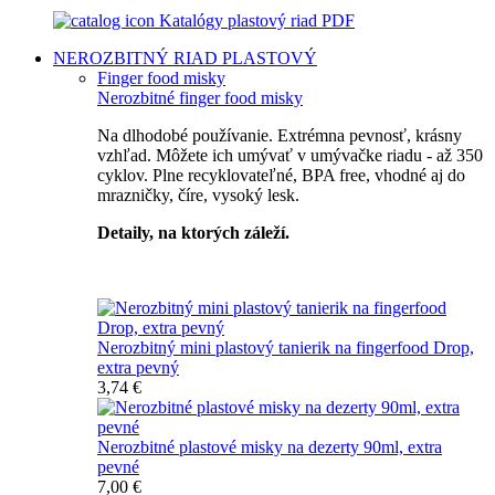
Katalógy plastový riad PDF
NEROZBITNÝ RIAD
PLASTOVÝ
Finger food misky
Nerozbitné finger food misky
Na dlhodobé používanie. Extrémna pevnosť, krásny
vzhľad. Môžete ich umývať v umývačke riadu - až 350
cyklov. Plne recyklovateľné, BPA free, vhodné aj do
mrazničky, číre, vysoký lesk.
Detaily, na ktorých záleží.
Špičkový catering
Nerozbitný mini plastový tanierik na fingerfood Drop,
extra pevný
3,74 €
Nerozbitné plastové misky na dezerty 90ml, extra
pevné
7,00 €