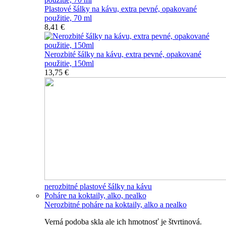
Plastové šálky na kávu, extra pevné, opakované
použitie, 70 ml
8,41 €
Nerozbité šálky na kávu, extra pevné, opakované
použitie, 150ml
13,75 €
nerozbitné plastové šálky na kávu
Poháre na koktaily, alko, nealko
Nerozbitné poháre na koktaily, alko a nealko
Verná podoba skla ale ich hmotnosť je štvrtinová.