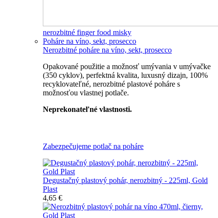
nerozbitné finger food misky
Poháre na víno, sekt, prosecco
Nerozbitné poháre na víno, sekt, prosecco
Opakované použitie a možnosť umývania v umývačke
(350 cyklov), perfektná kvalita, luxusný dizajn, 100%
recyklovateľné, nerozbitné plastové poháre s
možnosťou vlastnej potlače.
Neprekonateľné vlastnosti.
Všetky nerozbitné poháre
Zabezpečujeme potlač na poháre
Degustačný plastový pohár, nerozbitný - 225ml, Gold
Plast
4,65 €