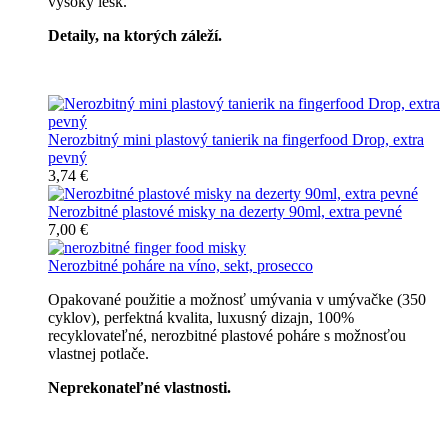
vysoký lesk.
Detaily, na ktorých záleží.
Špičkový catering
Nerozbitný mini plastový tanierik na fingerfood Drop, extra
pevný
3,74 €
Nerozbitné plastové misky na dezerty 90ml, extra pevné
7,00 €
Nerozbitné poháre na víno, sekt, prosecco
Opakované použitie a možnosť umývania v umývačke (350
cyklov), perfektná kvalita, luxusný dizajn, 100%
recyklovateľné, nerozbitné plastové poháre s možnosťou
vlastnej potlače.
Neprekonateľné vlastnosti.
Všetky nerozbitné poháre