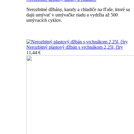
Nerozbitné džbány, karafy a chladiče na fľaše, ktoré sa
dajú umývať v umývačke riadu a vydržia až 500
umývacích cyklov.
Nerozbitné džbány, karafy, chladiče
Nerozbitný plastový džbán s vrchnákom 2,25l, číry
11,44 €