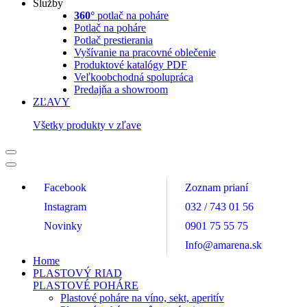
Služby
360°
potlač na poháre
Potlač na poháre
Potlač prestierania
Vyšívanie na pracovné oblečenie
Produktové katalógy PDF
Veľkoobchodná spolupráca
Predajňa a showroom
ZĽAVY
Všetky produkty v zľave
Facebook
Zoznam prianí
Instagram
032 / 743 01 56
Novinky
0901 75 55 75
Info@amarena.sk
Home
PLASTOVÝ RIAD
PLASTOVÉ POHÁRE
Plastové poháre na víno, sekt, aperitív