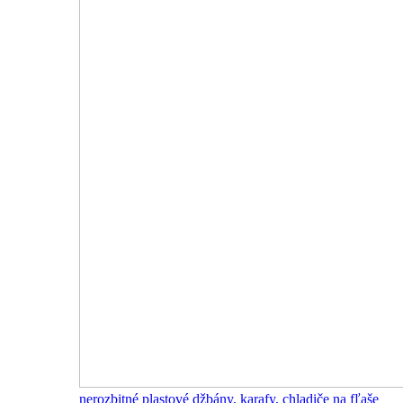
nerozbitné plastové džbány, karafy, chladiče na fľaše