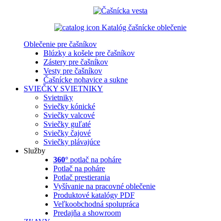
Katalóg čašnícke oblečenie
Oblečenie pre čašníkov
Blúzky a košele pre čašníkov
Zástery pre čašníkov
Vesty pre čašníkov
Čašnícke nohavice a sukne
SVIEČKY
SVIETNIKY
Svietniky
Sviečky kónické
Sviečky valcové
Sviečky guľaté
Sviečky čajové
Sviečky plávajúce
Služby
360°
potlač na poháre
Potlač na poháre
Potlač prestierania
Vyšívanie na pracovné oblečenie
Produktové katalógy PDF
Veľkoobchodná spolupráca
Predajňa a showroom