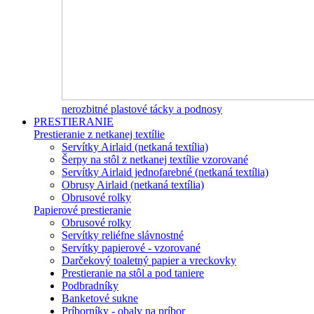
nerozbitné plastové tácky a podnosy
PRESTIERANIE
Prestieranie z netkanej textílie
Servítky Airlaid (netkaná textília)
Šerpy na stôl z netkanej textílie vzorované
Servítky Airlaid jednofarebné (netkaná textília)
Obrusy Airlaid (netkaná textília)
Obrusové rolky
Papierové prestieranie
Obrusové rolky
Servítky reliéfne slávnostné
Servítky papierové - vzorované
Darčekový toaletný papier a vreckovky
Prestieranie na stôl a pod taniere
Podbradníky
Banketové sukne
Príborníky - obaly na príbor