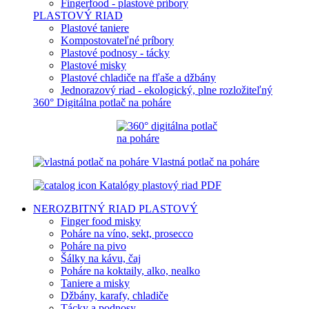
Fingerfood - plastové príbory
PLASTOVÝ RIAD
Plastové taniere
Kompostovateľné príbory
Plastové podnosy - tácky
Plastové misky
Plastové chladiče na fľaše a džbány
Jednorazový riad - ekologický, plne rozložiteľný
360° Digitálna potlač na poháre
Vlastná potlač na poháre
Katalógy plastový riad PDF
NEROZBITNÝ RIAD
PLASTOVÝ
Finger food misky
Poháre na víno, sekt, prosecco
Poháre na pivo
Šálky na kávu, čaj
Poháre na koktaily, alko, nealko
Taniere a misky
Džbány, karafy, chladiče
Tácky a podnosy