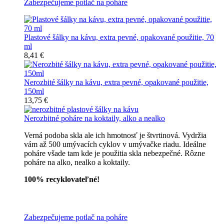
Zabezpečujeme potlač na poháre
Plastové šálky na kávu, extra pevné, opakované použitie, 70
ml
8,41 €
Nerozbité šálky na kávu, extra pevné, opakované použitie,
150ml
13,75 €
Nerozbitné poháre na koktaily, alko a nealko
Verná podoba skla ale ich hmotnosť je štvrtinová. Vydržia
vám až 500 umývacích cyklov v umývačke riadu. Ideálne
poháre všade tam kde je použitia skla nebezpečné. Rôzne
poháre na alko, nealko a koktaily.
100% recyklovateľné!
Všetky nerozbitné poháre
Zabezpečujeme potlač na poháre