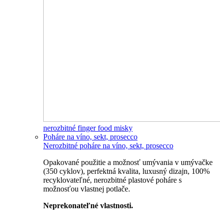
nerozbitné finger food misky
Poháre na víno, sekt, prosecco
Nerozbitné poháre na víno, sekt, prosecco
Opakované použitie a možnosť umývania v umývačke
(350 cyklov), perfektná kvalita, luxusný dizajn, 100%
recyklovateľné, nerozbitné plastové poháre s
možnosťou vlastnej potlače.
Neprekonateľné vlastnosti.