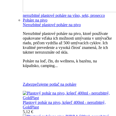
nerozbitné plastové poháre na víno, sekt, prosecco
Poháre na pivo
Nerozbitné plastové poháre na pivo
Nerozbitné plastové poháre na pivo, ktoré používate
opakovane vďaka ich možnosti umývania v umývačke
riadu, pričom vydržia až 500 umývacích cyklov. Ich
kvalitné prevedenie a vysoká čírosť znamená, že ich
takmer nerozoznáte od skla.
Poháre na loď, čln, do wellness, k bazénu, na
kúpalisko, camping...
Všetky nerozbitné poháre na pivo
Zabezpečujeme potlač na poháre
Plastový pohár na pivo, krígeľ 400ml - nerozbitný,
GoldPlast
5,12 €