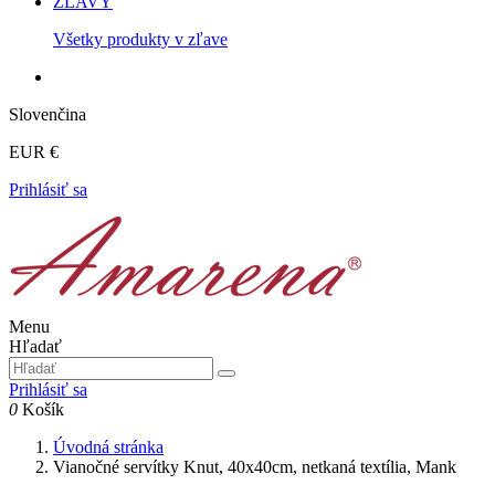
ZĽAVY
Všetky produkty v zľave
Slovenčina
EUR €
Prihlásiť sa
Menu
Hľadať
Prihlásiť sa
0
Košík
Úvodná stránka
Vianočné servítky Knut, 40x40cm, netkaná textília, Mank