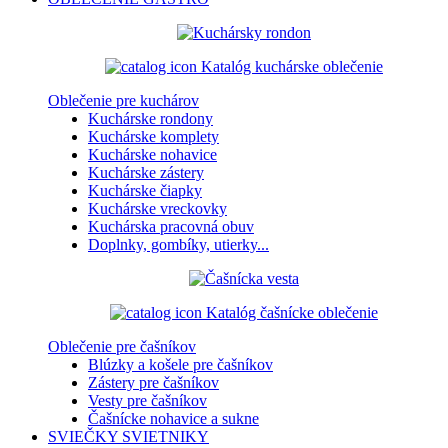
Katalóg kuchárske oblečenie
Oblečenie pre kuchárov
Kuchárske rondony
Kuchárske komplety
Kuchárske nohavice
Kuchárske zástery
Kuchárske čiapky
Kuchárske vreckovky
Kuchárska pracovná obuv
Doplnky, gombíky, utierky...
Katalóg čašnícke oblečenie
Oblečenie pre čašníkov
Blúzky a košele pre čašníkov
Zástery pre čašníkov
Vesty pre čašníkov
Čašnícke nohavice a sukne
SVIEČKY
SVIETNIKY