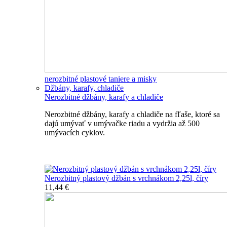
nerozbitné plastové taniere a misky
Džbány, karafy, chladiče
Nerozbitné džbány, karafy a chladiče
Nerozbitné džbány, karafy a chladiče na fľaše, ktoré sa
dajú umývať v umývačke riadu a vydržia až 500
umývacích cyklov.
Nerozbitné džbány, karafy, chladiče
Nerozbitný plastový džbán s vrchnákom 2,25l, číry
11,44 €