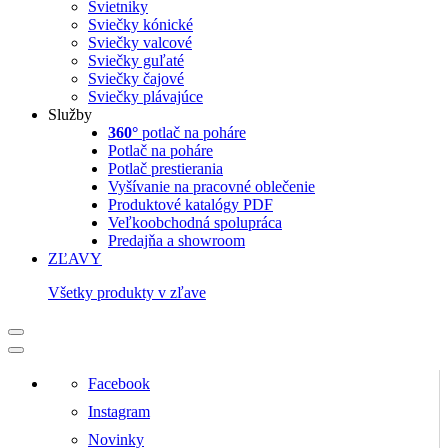
Svietniky
Sviečky kónické
Sviečky valcové
Sviečky guľaté
Sviečky čajové
Sviečky plávajúce
Služby
360°
potlač na poháre
Potlač na poháre
Potlač prestierania
Vyšívanie na pracovné oblečenie
Produktové katalógy PDF
Veľkoobchodná spolupráca
Predajňa a showroom
ZĽAVY
Všetky produkty v zľave
Facebook
Instagram
Novinky