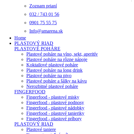
Zoznam prianí
032 / 743 01 56
0901 75 55 75
Info@amarena.sk
Home
PLASTOVÝ RIAD
PLASTOVÉ POHÁRE
Plastové poháre na víno, sekt, aperitív
Plastové poháre na rôzne nápoje
Koktailové plastové poháre
Plastové poháre na long drink
Plastové poháre na pivo
Plastové poháre a šálky na kávu
Nerozbitné plastové poháre
FINGERFOOD
Fingerfood - plastové misky
Fingerfood - plastové podnosy
Fingerfood - plastové nádobky
Fingerfood - plastové tanieriky
Fingerfood - plastové príbory
PLASTOVÝ RIAD
Plastové taniere