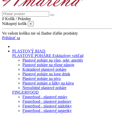
0
Košík
/
Prázdny
Nákupný košík
×
Vo vašom košíku nie sú žiadne ďalšie produkty
Prihlásiť sa
PLASTOVÝ RIAD
PLASTOVÉ POHÁRE
Exkluzívny vzhľad
Plastové poháre na víno, sekt, aperitív
Plastové poháre na rôzne nápoje
Koktailové plastové poháre
Plastové poháre na long drink
Plastové poháre na pivo
Plastové poháre a šálky na kávu
Nerozbitné plastové poháre
FINGERFOOD
Fingerfood - plastové misky
Fingerfood - plastové podnosy
Fingerfood - plastové nádobky
Fingerfood - plastové tanieriky