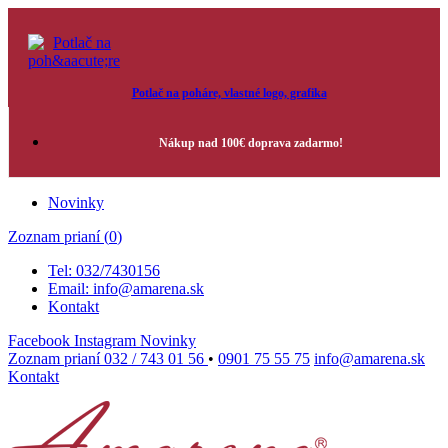
Potlač na poháre, vlastné logo, grafika
Nákup nad 100€ doprava zadarmo!
Novinky
Zoznam prianí (
0
)
Tel: 032/7430156
Email: info@amarena.sk
Kontakt
Facebook
Instagram
Novinky
Zoznam prianí
032 / 743 01 56
•
0901 75 55 75
info@amarena.sk
Kontakt