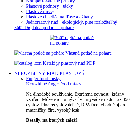
Kompostovateľné príbory
Plastové podnosy - tácky
Plastové misky
Plastové chladiče na fľaše a džbány
Jednorazový riad - ekologický, plne rozložiteľný
360° Digitálna potlač na poháre
Vlastná potlač na poháre
Katalógy plastový riad PDF
NEROZBITNÝ RIAD
PLASTOVÝ
Finger food misky
Nerozbitné finger food misky
Na dlhodobé používanie. Extrémna pevnosť, krásny
vzhľad. Môžete ich umývať v umývačke riadu - až 350
cyklov. Plne recyklovateľné, BPA free, vhodné aj do
mrazničky, číre, vysoký lesk.
Detaily, na ktorých záleží.
Špičkový catering