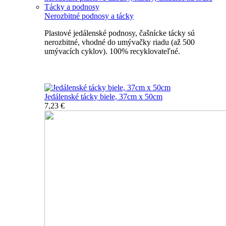
Tácky a podnosy
Nerozbitné podnosy a tácky
Plastové jedálenské podnosy, čašnícke tácky sú
nerozbitné, vhodné do umývačky riadu (až 500
umývacích cyklov). 100% recyklovateľné.
Nerozbitné tácky a podnosy
Jedálenské tácky biele, 37cm x 50cm
7,23 €