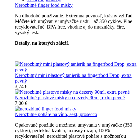
Nerozbitné finger food misky
Na dlhodobé používanie. Extrémna pevnosť, krásny vzhľad.
Môžete ich umývať v umývačke riadu - až 350 cyklov. Plne
recyklovateľné, BPA free, vhodné aj do mrazničky, číre,
vysoký lesk.
Detaily, na ktorých záleží.
Špičkový catering
Nerozbitný mini plastový tanierik na fingerfood Drop, extra
pevný
3,74 €
Nerozbitné plastové misky na dezerty 90ml, extra pevné
7,00 €
Nerozbitné poháre na víno, sekt, prosecco
Opakované použitie a možnosť umývania v umývačke (350
cyklov), perfektná kvalita, luxusný dizajn, 100%
recyklovateľné, nerozbitné plastové poháre s možnosťou