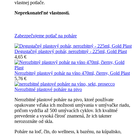
vlastnej potlače.
Neprekonateľné vlastnosti.
Všetky nerozbitné poháre
Zabezpečujeme potlač na poháre
Degustačný plastový pohár, nerozbitný - 225ml, Gold Plast
4,65 €
Nerozbitný plastový pohár na víno 470ml, čierny, Gold Plast
5,76 €
Nerozbitné plastové poháre na pivo
Nerozbitné plastové poháre na pivo, ktoré používate
opakovane vďaka ich možnosti umývania v umývačke riadu,
pričom vydržia až 500 umývacích cyklov. Ich kvalitné
prevedenie a vysoká čírosť znamená, že ich takmer
nerozoznáte od skla.
Poháre na loď, čln, do wellness, k bazénu, na kúpalisko,