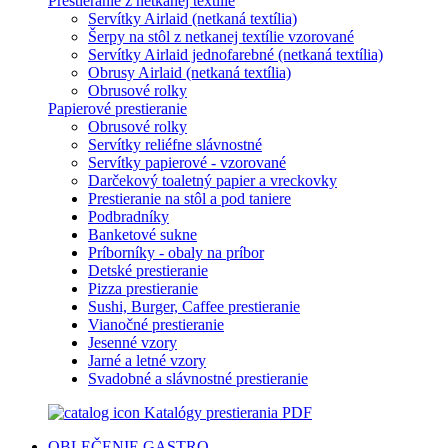
Prestieranie z netkanej textílie
Servítky Airlaid (netkaná textília)
Šerpy na stôl z netkanej textílie vzorované
Servítky Airlaid jednofarebné (netkaná textília)
Obrusy Airlaid (netkaná textília)
Obrusové rolky
Papierové prestieranie
Obrusové rolky
Servítky reliéfne slávnostné
Servítky papierové - vzorované
Darčekový toaletný papier a vreckovky
Prestieranie na stôl a pod taniere
Podbradníky
Banketové sukne
Príborníky - obaly na príbor
Detské prestieranie
Pizza prestieranie
Sushi, Burger, Caffee prestieranie
Vianočné prestieranie
Jesenné vzory
Jarné a letné vzory
Svadobné a slávnostné prestieranie
Katalógy prestierania PDF
OBLEČENIE
GASTRO