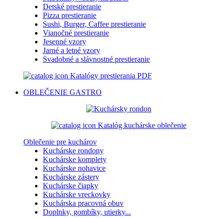
Detské prestieranie
Pizza prestieranie
Sushi, Burger, Caffee prestieranie
Vianočné prestieranie
Jesenné vzory
Jarné a letné vzory
Svadobné a slávnostné prestieranie
Katalógy prestierania PDF
OBLEČENIE
GASTRO
Katalóg kuchárske oblečenie
Oblečenie pre kuchárov
Kuchárske rondony
Kuchárske komplety
Kuchárske nohavice
Kuchárske zástery
Kuchárske čiapky
Kuchárske vreckovky
Kuchárska pracovná obuv
Doplnky, gombíky, utierky...