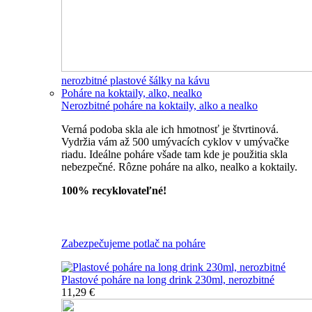
nerozbitné plastové šálky na kávu
Poháre na koktaily, alko, nealko
Nerozbitné poháre na koktaily, alko a nealko
Verná podoba skla ale ich hmotnosť je štvrtinová.
Vydržia vám až 500 umývacích cyklov v umývačke
riadu. Ideálne poháre všade tam kde je použitia skla
nebezpečné. Rôzne poháre na alko, nealko a koktaily.
100% recyklovateľné!
Všetky nerozbitné poháre
Zabezpečujeme potlač na poháre
Plastové poháre na long drink 230ml, nerozbitné
11,29 €