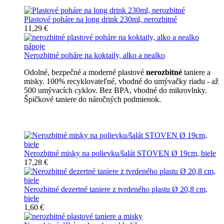
Plastové poháre na long drink 230ml, nerozbitné
11,29 €
Nerozbitné poháre na koktaily, alko a nealko
Odolné, bezpečné a moderné plastové
nerozbitné
taniere a
misky. 100% recyklovateľné, vhodné do umývačky riadu - až
500 umývacích cyklov. Bez BPA, vhodné do mikrovlnky.
Špičkové taniere do náročných podmienok.
Nerozbitné taniere
Nerozbitné misky na polievku/šalát STOVEN Ø 19cm, biele
17,28 €
Nerozbitné dezertné taniere z tvrdeného plastu Ø 20,8 cm,
biele
1,60 €