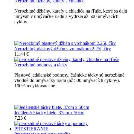
Nerozbitné džbány, karafy a chladiče
Nerozbitné džbány, karafy a chladiče na fľaše, ktoré sa dajú
umývať v umývačke riadu a vydržia až 500 umývacích
cyklov.
Nerozbitné džbány, karafy, chladiče
Nerozbitný plastový džbán s vrchnákom 2,25l, číry
11,44 €
Nerozbitné podnosy a tácky
Plastové jedálenské podnosy, čašnícke tácky sú nerozbitné,
vhodné do umývačky riadu (až 500 umývacích cyklov).
100% recyklovateľné.
Nerozbitné tácky a podnosy
Jedálenské tácky biele, 37cm x 50cm
7,23 €
PRESTIERANIE