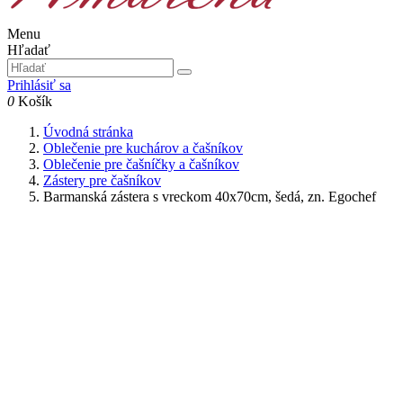
Menu
Hľadať
Prihlásiť sa
0
Košík
Úvodná stránka
Oblečenie pre kuchárov a čašníkov
Oblečenie pre čašníčky a čašníkov
Zástery pre čašníkov
Barmanská zástera s vreckom 40x70cm, šedá, zn. Egochef