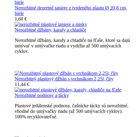
Nerozbitné dezertné taniere z tvrdeného plastu Ø 20,8 cm,
biele
1,60 €
Nerozbitné džbány, karafy a chladiče
Nerozbitné džbány, karafy a chladiče na fľaše, ktoré sa dajú
umývať v umývačke riadu a vydržia až 500 umývacích
cyklov.
Nerozbitné džbány, karafy, chladiče
Nerozbitný plastový džbán s vrchnákom 2,25l, číry
11,44 €
Nerozbitné podnosy a tácky
Plastové jedálenské podnosy, čašnícke tácky sú nerozbitné,
vhodné do umývačky riadu (až 500 umývacích cyklov).
100% recyklovateľné.
Nerozbitné tácky a podnosy