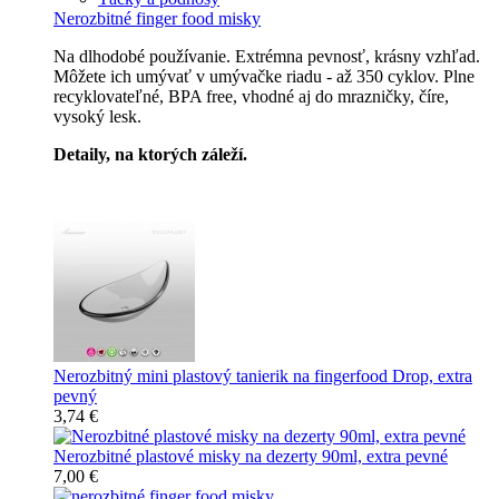
Nerozbitné finger food misky
Na dlhodobé používanie. Extrémna pevnosť, krásny vzhľad.
Môžete ich umývať v umývačke riadu - až 350 cyklov. Plne
recyklovateľné, BPA free, vhodné aj do mrazničky, číre,
vysoký lesk.
Detaily, na ktorých záleží.
Špičkový catering
Nerozbitný mini plastový tanierik na fingerfood Drop, extra
pevný
3,74 €
Nerozbitné plastové misky na dezerty 90ml, extra pevné
7,00 €