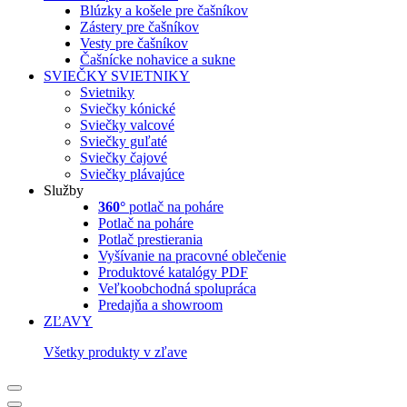
Blúzky a košele pre čašníkov
Zástery pre čašníkov
Vesty pre čašníkov
Čašnícke nohavice a sukne
SVIEČKY
SVIETNIKY
Svietniky
Sviečky kónické
Sviečky valcové
Sviečky guľaté
Sviečky čajové
Sviečky plávajúce
Služby
360°
potlač na poháre
Potlač na poháre
Potlač prestierania
Vyšívanie na pracovné oblečenie
Produktové katalógy PDF
Veľkoobchodná spolupráca
Predajňa a showroom
ZĽAVY
Všetky produkty v zľave