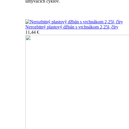
umývacích cyklov.
Nerozbitné džbány, karafy, chladiče
Nerozbitný plastový džbán s vrchnákom 2,25l, číry
11,44 €