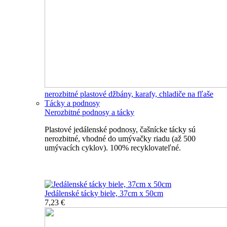
nerozbitné plastové džbány, karafy, chladiče na fľaše
Tácky a podnosy
Nerozbitné podnosy a tácky
Plastové jedálenské podnosy, čašnícke tácky sú
nerozbitné, vhodné do umývačky riadu (až 500
umývacích cyklov). 100% recyklovateľné.
Nerozbitné tácky a podnosy
Jedálenské tácky biele, 37cm x 50cm
7,23 €