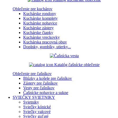
Oblečenie pre kuchárov
Kuchárske rondony
Kuchárske komplety
Kuchárske nohavice
Kuchárske zástery
Kuchárske čiapky
Kuchárske vreckovky
Kuchárska pracovná obuv
Doplnky, gombíky, utierky...
Katalóg čašnícke oblečenie
Oblečenie pre čašníkov
Blúzky a košele pre čašníkov
Zástery pre čašníkov
Vesty pre čašníkov
Čašnícke nohavice a sukne
SVIEČKY
SVIETNIKY
Svietniky
Sviečky kónické
Sviečky valcové
Sviečky guľaté