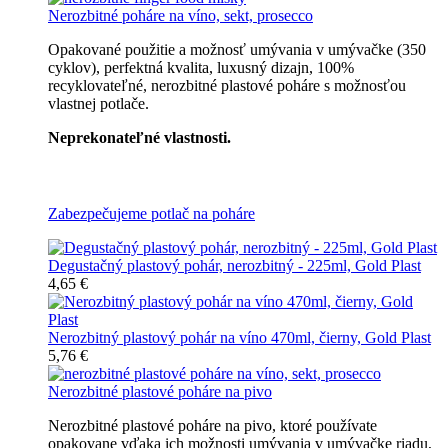
Nerozbitné poháre na víno, sekt, prosecco
Opakované použitie a možnosť umývania v umývačke (350
cyklov), perfektná kvalita, luxusný dizajn, 100%
recyklovateľné, nerozbitné plastové poháre s možnosťou
vlastnej potlače.
Neprekonateľné vlastnosti.
Všetky nerozbitné poháre
Zabezpečujeme potlač na poháre
Degustačný plastový pohár, nerozbitný - 225ml, Gold Plast
4,65 €
Nerozbitný plastový pohár na víno 470ml, čierny, Gold Plast
5,76 €
Nerozbitné plastové poháre na pivo
Nerozbitné plastové poháre na pivo, ktoré používate
opakovane vďaka ich možnosti umývania v umývačke riadu,