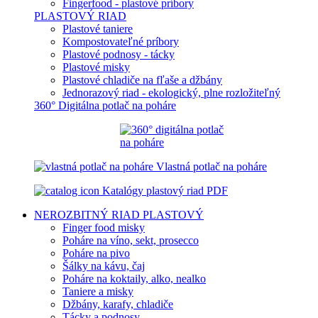
Fingerfood - plastové príbory
PLASTOVÝ RIAD
Plastové taniere
Kompostovateľné príbory
Plastové podnosy - tácky
Plastové misky
Plastové chladiče na fľaše a džbány
Jednorazový riad - ekologický, plne rozložiteľný
360° Digitálna potlač na poháre
Vlastná potlač na poháre
Katalógy plastový riad PDF
NEROZBITNÝ RIAD
PLASTOVÝ
Finger food misky
Poháre na víno, sekt, prosecco
Poháre na pivo
Šálky na kávu, čaj
Poháre na koktaily, alko, nealko
Taniere a misky
Džbány, karafy, chladiče
Tácky a podnosy