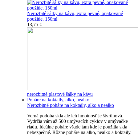
Nerozbité šálky na kávu, extra pevné, opakované
použitie, 150ml
13,75 €
nerozbitné plastové šálky na kávu
Poháre na koktaily, alko, nealko
Nerozbitné poháre na koktaily, alko a nealko
Verná podoba skla ale ich hmotnosť je štvrtinová.
Vydržia vám až 500 umývacích cyklov v umývačke
riadu. Ideálne poháre všade tam kde je použitia skla
nebezpečné. Rôzne poháre na alko, nealko a koktaily.