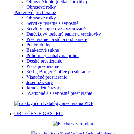
Obrusy Airlaid (netkaná textília)
Obrusové rolky
Papierové prestieranie
Obrusové rolky
Servítky reliéfne slávnostné
Servítky papierové - vzorované
Darčekový toaletný papier a vreckovky
Prestieranie na stôl a pod taniere
Podbradníky
Banketové sukne
Príborníky - obaly na príbor
Detské prestieranie
Pizza prestieranie
Sushi, Burger, Caffee prestieranie
Vianočné prestieranie
Jesenné vzory
Jarné a letné vzory
Svadobné a slávnostné prestieranie
Katalógy prestierania PDF
OBLEČENIE
GASTRO
Katalóg kuchárske oblečenie