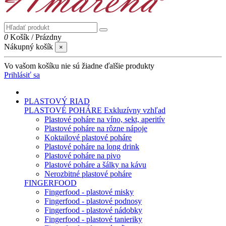
0
Košík
/
Prázdny
Nákupný košík
×
Vo vašom košíku nie sú žiadne ďalšie produkty
Prihlásiť sa
PLASTOVÝ RIAD
PLASTOVÉ POHÁRE
Exkluzívny vzhľad
Plastové poháre na víno, sekt, aperitív
Plastové poháre na rôzne nápoje
Koktailové plastové poháre
Plastové poháre na long drink
Plastové poháre na pivo
Plastové poháre a šálky na kávu
Nerozbitné plastové poháre
FINGERFOOD
Fingerfood - plastové misky
Fingerfood - plastové podnosy
Fingerfood - plastové nádobky
Fingerfood - plastové tanieriky