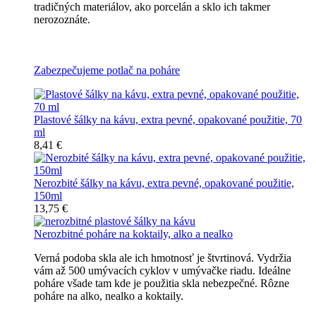
tradičných materiálov, ako porcelán a sklo ich takmer
nerozoznáte.
Nerozbitné plastové šálky na kávu
Zabezpečujeme potlač na poháre
Plastové šálky na kávu, extra pevné, opakované použitie, 70
ml
8,41 €
Nerozbité šálky na kávu, extra pevné, opakované použitie,
150ml
13,75 €
Nerozbitné poháre na koktaily, alko a nealko
Verná podoba skla ale ich hmotnosť je štvrtinová. Vydržia
vám až 500 umývacích cyklov v umývačke riadu. Ideálne
poháre všade tam kde je použitia skla nebezpečné. Rôzne
poháre na alko, nealko a koktaily.