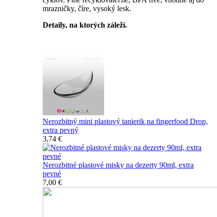
mrazničky, číre, vysoký lesk.
Detaily, na ktorých záleží.
Špičkový catering
Nerozbitný mini plastový tanierik na fingerfood Drop,
extra pevný
3,74 €
Nerozbitné plastové misky na dezerty 90ml, extra
pevné
7,00 €