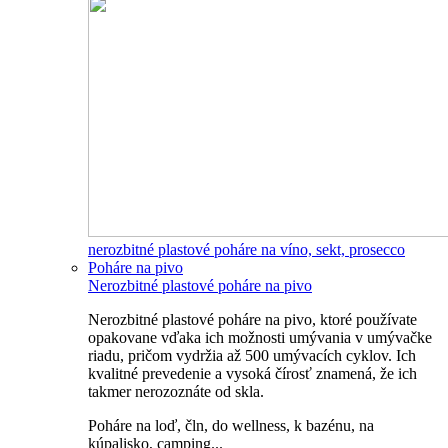
nerozbitné plastové poháre na víno, sekt, prosecco
Poháre na pivo
Nerozbitné plastové poháre na pivo
Nerozbitné plastové poháre na pivo, ktoré používate
opakovane vďaka ich možnosti umývania v umývačke
riadu, pričom vydržia až 500 umývacích cyklov. Ich
kvalitné prevedenie a vysoká čírosť znamená, že ich
takmer nerozoznáte od skla.
Poháre na loď, čln, do wellness, k bazénu, na
kúpalisko, camping...