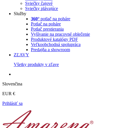
Sviečky čajové
Sviečky plávajúce
Služby
360°
potlač na poháre
Potlač na poháre
Potlač prestierania
Vyšívanie na pracovné oblečenie
Produktové katalógy PDF
Veľkoobchodná spolupráca
Predajňa a showroom
ZĽAVY
Všetky produkty v zľave
Slovenčina
EUR €
Prihlásiť sa