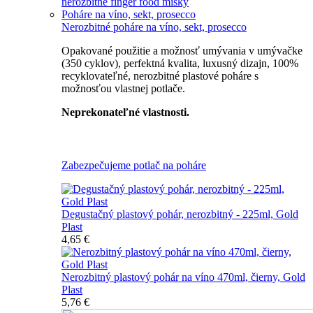
nerozbitné finger food misky
Poháre na víno, sekt, prosecco
Nerozbitné poháre na víno, sekt, prosecco
Opakované použitie a možnosť umývania v umývačke
(350 cyklov), perfektná kvalita, luxusný dizajn, 100%
recyklovateľné, nerozbitné plastové poháre s
možnosťou vlastnej potlače.
Neprekonateľné vlastnosti.
Všetky nerozbitné poháre
Zabezpečujeme potlač na poháre
Degustačný plastový pohár, nerozbitný - 225ml, Gold
Plast
4,65 €
Nerozbitný plastový pohár na víno 470ml, čierny, Gold
Plast
5,76 €