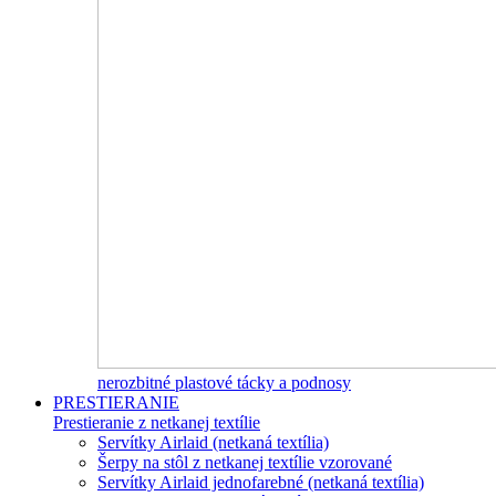
nerozbitné plastové tácky a podnosy
PRESTIERANIE
Prestieranie z netkanej textílie
Servítky Airlaid (netkaná textília)
Šerpy na stôl z netkanej textílie vzorované
Servítky Airlaid jednofarebné (netkaná textília)