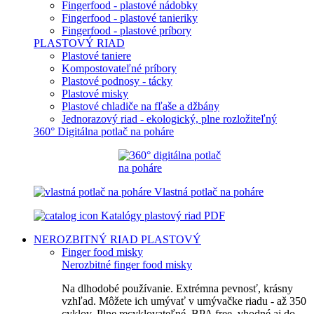
Fingerfood - plastové nádobky
Fingerfood - plastové tanieriky
Fingerfood - plastové príbory
PLASTOVÝ RIAD
Plastové taniere
Kompostovateľné príbory
Plastové podnosy - tácky
Plastové misky
Plastové chladiče na fľaše a džbány
Jednorazový riad - ekologický, plne rozložiteľný
360° Digitálna potlač na poháre
Vlastná potlač na poháre
Katalógy plastový riad PDF
NEROZBITNÝ RIAD
PLASTOVÝ
Finger food misky
Nerozbitné finger food misky
Na dlhodobé používanie. Extrémna pevnosť, krásny
vzhľad. Môžete ich umývať v umývačke riadu - až 350
cyklov. Plne recyklovateľné, BPA free, vhodné aj do