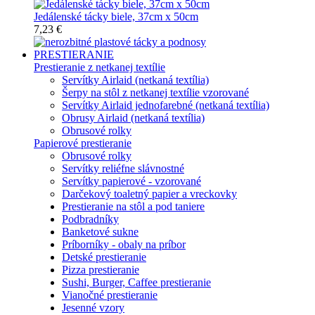
Jedálenské tácky biele, 37cm x 50cm
7,23 €
PRESTIERANIE
Prestieranie z netkanej textílie
Servítky Airlaid (netkaná textília)
Šerpy na stôl z netkanej textílie vzorované
Servítky Airlaid jednofarebné (netkaná textília)
Obrusy Airlaid (netkaná textília)
Obrusové rolky
Papierové prestieranie
Obrusové rolky
Servítky reliéfne slávnostné
Servítky papierové - vzorované
Darčekový toaletný papier a vreckovky
Prestieranie na stôl a pod taniere
Podbradníky
Banketové sukne
Príborníky - obaly na príbor
Detské prestieranie
Pizza prestieranie
Sushi, Burger, Caffee prestieranie
Vianočné prestieranie
Jesenné vzory