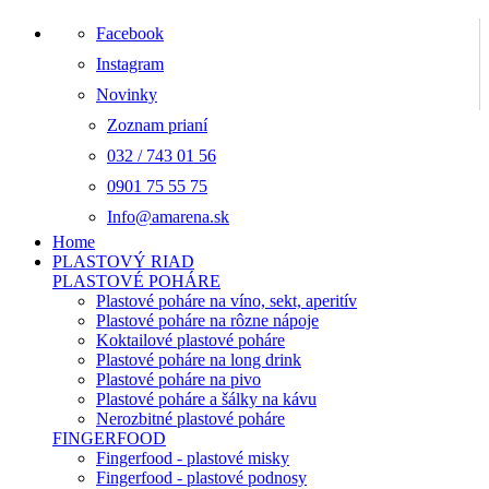
Facebook
Instagram
Novinky
Zoznam prianí
032 / 743 01 56
0901 75 55 75
Info@amarena.sk
Home
PLASTOVÝ RIAD
PLASTOVÉ POHÁRE
Plastové poháre na víno, sekt, aperitív
Plastové poháre na rôzne nápoje
Koktailové plastové poháre
Plastové poháre na long drink
Plastové poháre na pivo
Plastové poháre a šálky na kávu
Nerozbitné plastové poháre
FINGERFOOD
Fingerfood - plastové misky
Fingerfood - plastové podnosy