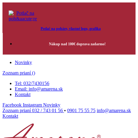
Potlač na poháre, vlastné logo, grafika
Nákup nad 100€ doprava zadarmo!
Novinky
Zoznam prianí (
)
Tel: 032/7430156
Email: info@amarena.sk
Kontakt
Facebook
Instagram
Novinky
Zoznam prianí
032 / 743 01 56
•
0901 75 55 75
info@amarena.sk
Kontakt