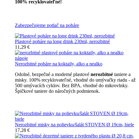
100% recyklovateľné!
Všetky nerozbitné poháre
Zabezpečujeme potlač na poháre
Plastové poháre na long drink 230ml, nerozbitné
11,29 €
Nerozbitné poháre na koktaily, alko a nealko
Odolné, bezpečné a moderné plastové
nerozbitné
taniere a
misky. 100% recyklovateľné, vhodné do umývačky riadu - až
500 umývacích cyklov. Bez BPA, vhodné do mikrovlnky.
Špičkové taniere do náročných podmienok.
Nerozbitné taniere
Nerozbitné misky na polievku/šalát STOVEN Ø 19cm, biele
17,28 €