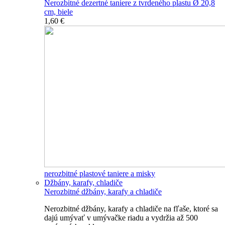
Nerozbitné dezertné taniere z tvrdeného plastu Ø 20,8
cm, biele
1,60 €
nerozbitné plastové taniere a misky
Džbány, karafy, chladiče
Nerozbitné džbány, karafy a chladiče
Nerozbitné džbány, karafy a chladiče na fľaše, ktoré sa
dajú umývať v umývačke riadu a vydržia až 500