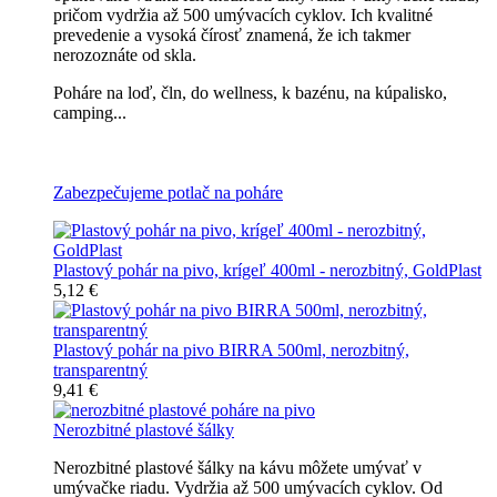
pričom vydržia až 500 umývacích cyklov. Ich kvalitné
prevedenie a vysoká čírosť znamená, že ich takmer
nerozoznáte od skla.
Poháre na loď, čln, do wellness, k bazénu, na kúpalisko,
camping...
Všetky nerozbitné poháre na pivo
Zabezpečujeme potlač na poháre
Plastový pohár na pivo, krígeľ 400ml - nerozbitný, GoldPlast
5,12 €
Plastový pohár na pivo BIRRA 500ml, nerozbitný,
transparentný
9,41 €
Nerozbitné plastové šálky
Nerozbitné plastové šálky na kávu môžete umývať v
umývačke riadu. Vydržia až 500 umývacích cyklov. Od