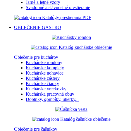
Jarné a letné vzory
Svadobné a slávnostné prestieranie
Katalógy prestierania PDF
OBLEČENIE
GASTRO
Katalóg kuchárske oblečenie
Oblečenie pre kuchárov
Kuchárske rondony
Kuchárske komplety
Kuchárske nohavice
Kuchárske zástery
Kuchárske čiapky
Kuchárske vreckovky
Kuchárska pracovná obuv
Doplnky, gombíky, utierky...
Katalóg čašnícke oblečenie
Oblečenie pre čašníkov