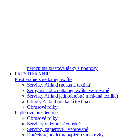
nerozbitné plastové tácky a podnosy
PRESTIERANIE
Prestieranie z netkanej textílie
Servítky Airlaid (netkaná textília)
Šerpy na stôl z netkanej textílie vzorované
Servítky Airlaid jednofarebné (netkaná textília)
Obrusy Airlaid (netkaná textília)
Obrusové rolky
Papierové prestieranie
Obrusové rolky
Servítky reliéfne slávnostné
Servítky papierové - vzorované
Darčekový toaletný papier a vreckovky