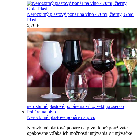
Nerozbitný plastový pohár na víno 470ml, čierny, Gold
Plast
5,76 €
nerozbitné plastové poháre na víno, sekt, prosecco
Poháre na pivo
Nerozbitné plastové poháre na pivo
Nerozbitné plastové poháre na pivo, ktoré používate
opakovane vďaka ich možnosti umývania v umývačke