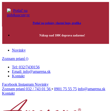
Potlač na poháre, vlastné logo, grafika
Nákup nad 100€ doprava zadarmo!
Novinky
Zoznam prianí (
)
Tel: 032/7430156
Email: info@amarena.sk
Kontakt
Facebook
Instagram
Novinky
Zoznam prianí
032 / 743 01 56
•
0901 75 55 75
info@amarena.sk
Kontakt