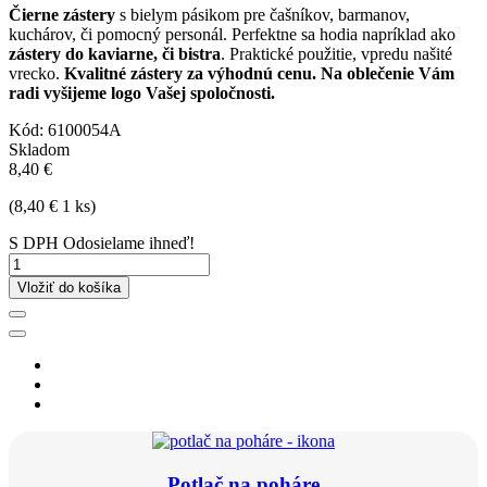
Čierne zástery
s bielym pásikom pre čašníkov, barmanov,
kuchárov, či pomocný personál. Perfektne sa hodia napríklad ako
zástery do kaviarne, či bistra
. Praktické použitie, vpredu našité
vrecko.
Kvalitné zástery za výhodnú cenu. Na oblečenie Vám
radi vyšijeme logo Vašej spoločnosti.
Kód:
6100054A
Skladom
8,40 €
(8,40 € 1 ks)
S DPH
Odosielame ihneď!
Vložiť do košíka
Potlač na poháre