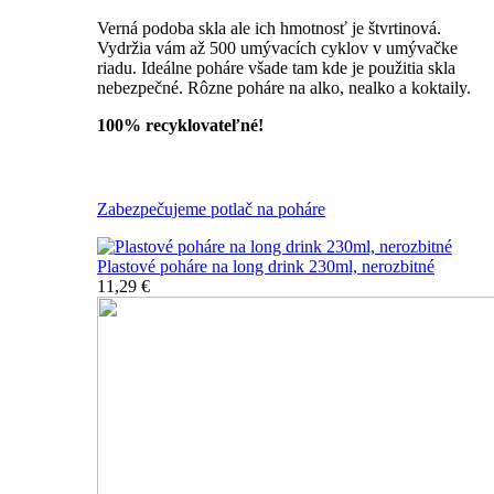
Verná podoba skla ale ich hmotnosť je štvrtinová.
Vydržia vám až 500 umývacích cyklov v umývačke
riadu. Ideálne poháre všade tam kde je použitia skla
nebezpečné. Rôzne poháre na alko, nealko a koktaily.
100% recyklovateľné!
Všetky nerozbitné poháre
Zabezpečujeme potlač na poháre
Plastové poháre na long drink 230ml, nerozbitné
11,29 €