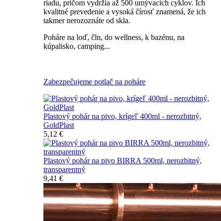
riadu, pričom vydržia až 500 umývacích cyklov. Ich
kvalitné prevedenie a vysoká čírosť znamená, že ich
takmer nerozoznáte od skla.
Poháre na loď, čln, do wellness, k bazénu, na
kúpalisko, camping...
Všetky nerozbitné poháre na pivo
Zabezpečujeme potlač na poháre
Plastový pohár na pivo, krígeľ 400ml - nerozbitný,
GoldPlast
5,12 €
Plastový pohár na pivo BIRRA 500ml, nerozbitný,
transparentný
9,41 €