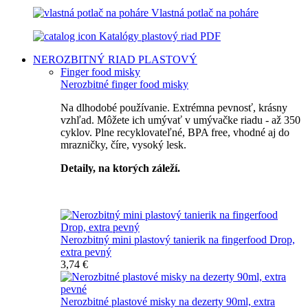
Vlastná potlač na poháre
Katalógy plastový riad PDF
NEROZBITNÝ RIAD
PLASTOVÝ
Finger food misky
Nerozbitné finger food misky
Na dlhodobé používanie. Extrémna pevnosť, krásny
vzhľad. Môžete ich umývať v umývačke riadu - až 350
cyklov. Plne recyklovateľné, BPA free, vhodné aj do
mrazničky, číre, vysoký lesk.
Detaily, na ktorých záleží.
Špičkový catering
Nerozbitný mini plastový tanierik na fingerfood Drop,
extra pevný
3,74 €
Nerozbitné plastové misky na dezerty 90ml, extra