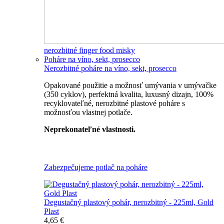
nerozbitné finger food misky
Poháre na víno, sekt, prosecco
Nerozbitné poháre na víno, sekt, prosecco
Opakované použitie a možnosť umývania v umývačke
(350 cyklov), perfektná kvalita, luxusný dizajn, 100%
recyklovateľné, nerozbitné plastové poháre s
možnosťou vlastnej potlače.
Neprekonateľné vlastnosti.
Všetky nerozbitné poháre
Zabezpečujeme potlač na poháre
Degustačný plastový pohár, nerozbitný - 225ml, Gold
Plast
4,65 €