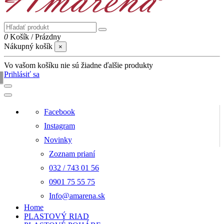
0
Košík
/
Prázdny
Nákupný košík
×
Vo vašom košíku nie sú žiadne ďalšie produkty
Prihlásiť sa
Facebook
Instagram
Novinky
Zoznam prianí
032 / 743 01 56
0901 75 55 75
Info@amarena.sk
Home
PLASTOVÝ RIAD