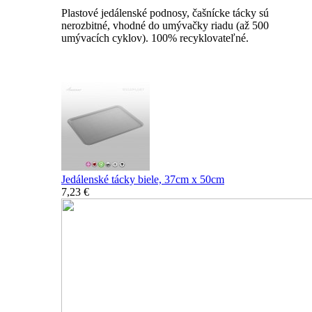
Plastové jedálenské podnosy, čašnícke tácky sú
nerozbitné, vhodné do umývačky riadu (až 500
umývacích cyklov). 100% recyklovateľné.
Nerozbitné tácky a podnosy
Jedálenské tácky biele, 37cm x 50cm
7,23 €