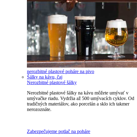
nerozbitné plastové poháre na pivo
Šálky na kávu, čaj
Nerozbitné plastové šálky
Nerozbitné plastové šálky na kávu môžete umývať v
umývačke riadu. Vydržia až 500 umývacích cyklov. Od
tradičných materiálov, ako porcelán a sklo ich takmer
nerozoznáte.
Nerozbitné plastové šálky na kávu
Zabezpečujeme potlač na poháre