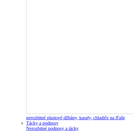
nerozbitné plastové džbány, karafy, chladiče na fľaše
Tácky a podnosy
Nerozbitné podnosy a tácky