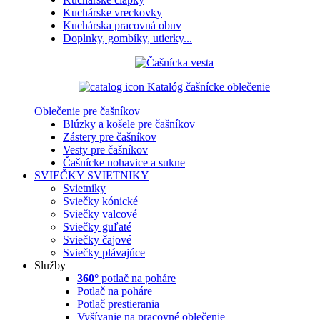
Kuchárske vreckovky
Kuchárska pracovná obuv
Doplnky, gombíky, utierky...
Katalóg čašnícke oblečenie
Oblečenie pre čašníkov
Blúzky a košele pre čašníkov
Zástery pre čašníkov
Vesty pre čašníkov
Čašnícke nohavice a sukne
SVIEČKY
SVIETNIKY
Svietniky
Sviečky kónické
Sviečky valcové
Sviečky guľaté
Sviečky čajové
Sviečky plávajúce
Služby
360°
potlač na poháre
Potlač na poháre
Potlač prestierania
Vyšívanie na pracovné oblečenie