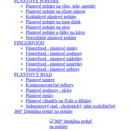
PLASTOVÉ POHÁRE
Plastové poháre na víno, sekt, aperitív
Plastové poháre na rôzne nápoje
Koktailové plastové poháre
Plastové poháre na long drink
Plastové poháre na pivo
Plastové poháre a šálky na kávu
Nerozbitné plastové poháre
FINGERFOOD
Fingerfood - plastové misky
Fingerfood - plastové podnosy
Fingerfood - plastové nádobky
Fingerfood - plastové tanieriky
Fingerfood - plastové príbory
PLASTOVÝ RIAD
Plastové taniere
Kompostovateľné príbory
Plastové podnosy - tácky
Plastové misky
Plastové chladiče na fľaše a džbány
Jednorazový riad - ekologický, plne rozložiteľný
360° Digitálna potlač na poháre