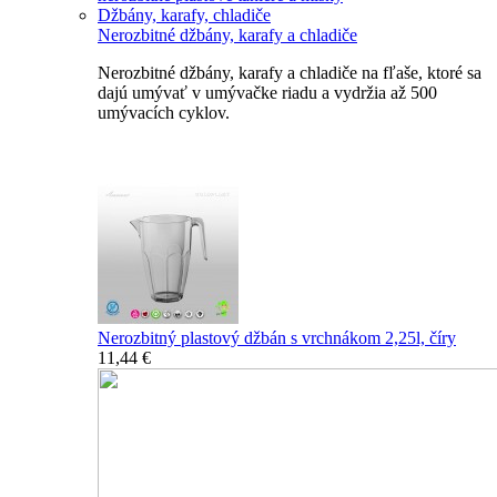
Džbány, karafy, chladiče
Nerozbitné džbány, karafy a chladiče
Nerozbitné džbány, karafy a chladiče na fľaše, ktoré sa
dajú umývať v umývačke riadu a vydržia až 500
umývacích cyklov.
Nerozbitné džbány, karafy, chladiče
Nerozbitný plastový džbán s vrchnákom 2,25l, číry
11,44 €