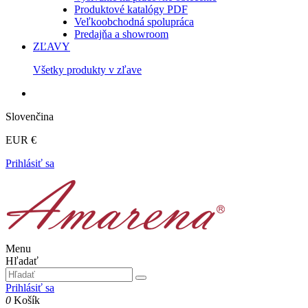
Produktové katalógy PDF
Veľkoobchodná spolupráca
Predajňa a showroom
ZĽAVY
Všetky produkty v zľave
Slovenčina
EUR €
Prihlásiť sa
Menu
Hľadať
Prihlásiť sa
0
Košík