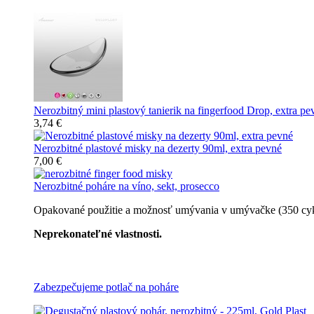
Nerozbitný mini plastový tanierik na fingerfood Drop, extra pe
3,74 €
Nerozbitné plastové misky na dezerty 90ml, extra pevné
7,00 €
Nerozbitné poháre na víno, sekt, prosecco
Opakované použitie a možnosť umývania v umývačke (350 cyklov
Neprekonateľné vlastnosti.
Všetky nerozbitné poháre
Zabezpečujeme potlač na poháre