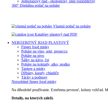
Jednorazový riad - ekologický, plne rozložiteľný
360° Digitálna potlač na poháre
Vlastná potlač na poháre
Katalógy plastový riad PDF
NEROZBITNÝ RIAD
PLASTOVÝ
Finger food misky
Poháre na víno, sekt, prosecco
Poháre na pivo
Šálky na kávu, čaj
Poháre na koktaily, alko, nealko
Taniere a misky
Džbány, karafy, chladiče
Tácky a podnosy
Nerozbitné finger food misky
Na dlhodobé používanie. Extrémna pevnosť, krásny vzhľad. Môž
Detaily, na ktorých záleží.
Špičkový catering