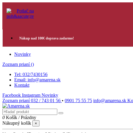
Nákup nad 100€ doprava zadarmo!
Novinky
Zoznam prianí (
)
Tel: 032/7430156
Email: info@amarena.sk
Kontakt
Facebook
Instagram
Novinky
Zoznam prianí
032 / 743 01 56
•
0901 75 55 75
info@amarena.sk
Ko
0
Košík
/
Prázdny
Nákupný košík
×