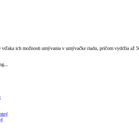
e vďaka ich možnosti umývania v umývačke riadu, pričom vydržia až 50
g...
ný