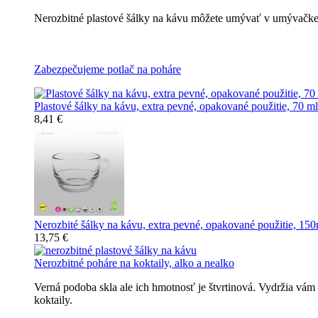
Nerozbitné plastové šálky na kávu môžete umývať v umývačke r
Nerozbitné plastové šálky na kávu
Zabezpečujeme potlač na poháre
Plastové šálky na kávu, extra pevné, opakované použitie, 70 ml
8,41 €
Nerozbité šálky na kávu, extra pevné, opakované použitie, 150
13,75 €
Nerozbitné poháre na koktaily, alko a nealko
Verná podoba skla ale ich hmotnosť je štvrtinová. Vydržia vám
koktaily.