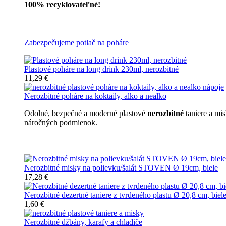
100% recyklovateľné!
Všetky nerozbitné poháre
Zabezpečujeme potlač na poháre
Plastové poháre na long drink 230ml, nerozbitné
11,29 €
Nerozbitné poháre na koktaily, alko a nealko
Odolné, bezpečné a moderné plastové
nerozbitné
taniere a mi
náročných podmienok.
Nerozbitné taniere
Nerozbitné misky na polievku/šalát STOVEN Ø 19cm, biele
17,28 €
Nerozbitné dezertné taniere z tvrdeného plastu Ø 20,8 cm, biel
1,60 €
Nerozbitné džbány, karafy a chladiče