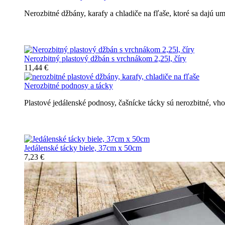
Nerozbitné džbány, karafy a chladiče na fľaše, ktoré sa dajú 
Nerozbitné džbány, karafy, chladiče
Nerozbitný plastový džbán s vrchnákom 2,25l, číry
11,44 €
Nerozbitné podnosy a tácky
Plastové jedálenské podnosy, čašnícke tácky sú nerozbitné, v
Nerozbitné tácky a podnosy
Jedálenské tácky biele, 37cm x 50cm
7,23 €