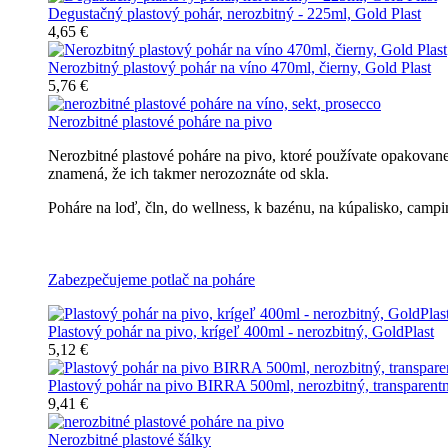
Degustačný plastový pohár, nerozbitný - 225ml, Gold Plast
4,65 €
Nerozbitný plastový pohár na víno 470ml, čierny, Gold Plast
5,76 €
Nerozbitné plastové poháre na pivo
Nerozbitné plastové poháre na pivo, ktoré používate opakovan
znamená, že ich takmer nerozoznáte od skla.
Poháre na loď, čln, do wellness, k bazénu, na kúpalisko, campin
Všetky nerozbitné poháre na pivo
Zabezpečujeme potlač na poháre
Plastový pohár na pivo, krígeľ 400ml - nerozbitný, GoldPlast
5,12 €
Plastový pohár na pivo BIRRA 500ml, nerozbitný, transparent
9,41 €
Nerozbitné plastové šálky