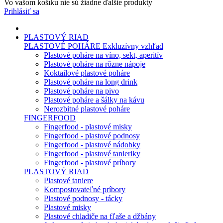
Vo vašom košíku nie sú žiadne ďalšie produkty
Prihlásiť sa
PLASTOVÝ RIAD
PLASTOVÉ POHÁRE
Exkluzívny vzhľad
Plastové poháre na víno, sekt, aperitív
Plastové poháre na rôzne nápoje
Koktailové plastové poháre
Plastové poháre na long drink
Plastové poháre na pivo
Plastové poháre a šálky na kávu
Nerozbitné plastové poháre
FINGERFOOD
Fingerfood - plastové misky
Fingerfood - plastové podnosy
Fingerfood - plastové nádobky
Fingerfood - plastové tanieriky
Fingerfood - plastové príbory
PLASTOVÝ RIAD
Plastové taniere
Kompostovateľné príbory
Plastové podnosy - tácky
Plastové misky
Plastové chladiče na fľaše a džbány